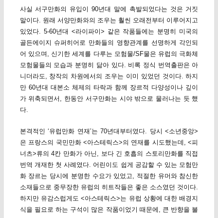
사실 서구만화의 유입이 90년대 말에 촉발되었다는 것은 거짓
말이다. 원래 서양만화와의 조우는 훨씬 오래전부터 이루어지고
있었다. 5-60년대 <라이파이> 같은 작품들에는 분명히 미국의
골든에이지 슈퍼히어로 만화들의 영향관계를 선명하게 각인되
어 있으며, 신기한 세계를 다루는 모험물/SF물은 유럽의 극화체
모험물들의 모습과 분명히 닮아 있다. 비록 정식 번역출판은 아
니더라도, 창작의 차원에서의 조우는 이미 있었던 것이다. 하지
만 60년대 대본소 체제의 타락과 함께 장르적 다양성이나 깊이
가 위축되면서, 한동안 서구만화는 시야 밖으로 물러나는 듯 했
다.
본격적인 ‘유럽만화 연재’는 70년대부터였다. 당시 <소년중앙>
은 프랑스의 국민만화 <아스테릭스>의 연재를 시도했는데, <피
너츠>류의 4칸 만화가 아닌, 보다 긴 호흡의 스토리만화를 직접
번역 개재한 첫 사례였다. 어린이도 쉽게 공감할 수 있는 모험만
화 장르는 당시에 분명한 수요가 있었고, 적절한 유머와 참신한
소재들으로 중무장한 유럽의 히트작들은 좋은 소스였던 것이다.
하지만 유감스럽게도 <아스테릭스>는 유럽 상황에 대한 배경지
식을 필요로 하는 구석이 많은 작품이었기 때문에, 큰 반향을 불