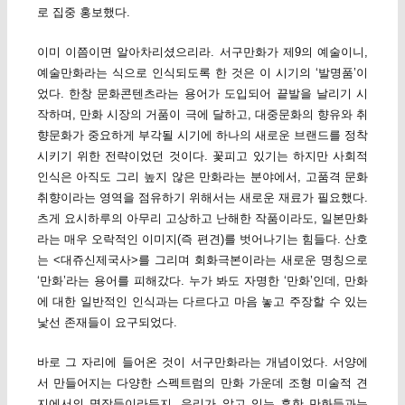
로 집중 홍보했다.
이미 이쯤이면 알아차리셨으리라. 서구만화가 제9의 예술이니,
예술만화라는 식으로 인식되도록 한 것은 이 시기의 ‘발명품’이
었다. 한창 문화콘텐츠라는 용어가 도입되어 끝발을 날리기 시
작하며, 만화 시장의 거품이 극에 달하고, 대중문화의 향유와 취
향문화가 중요하게 부각될 시기에 하나의 새로운 브랜드를 정착
시키기 위한 전략이었던 것이다. 꽃피고 있기는 하지만 사회적
인식은 아직도 그리 높지 않은 만화라는 분야에서, 고품격 문화
취향이라는 영역을 점유하기 위해서는 새로운 재료가 필요했다.
츠게 요시하루의 아무리 고상하고 난해한 작품이라도, 일본만화
라는 매우 오락적인 이미지(즉 편견)를 벗어나기는 힘들다. 산호
는 <대쥬신제국사>를 그리며 회화극본이라는 새로운 명칭으로
‘만화’라는 용어를 피해갔다. 누가 봐도 자명한 ‘만화’인데, 만화
에 대한 일반적인 인식과는 다르다고 마음 놓고 주장할 수 있는
낯선 존재들이 요구되었다.
바로 그 자리에 들어온 것이 서구만화라는 개념이었다. 서양에
서 만들어지는 다양한 스펙트럼의 만화 가운데 조형 미술적 견
지에서의 명작들이라든지, 우리가 알고 있는 흔한 만화들과는