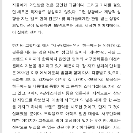
자들에게 외면받은 것은 당연한 귀결이다. 그리고 기대를 걸었
던 새로운 독자층도 형성되지 않았다. 그런 상황에서 개방적 성
향을 지닌 일부 만화 전문가 및 작가들에게만 환영 받는 상황이
되었다. 굳이 말하자면, 99년도부터 새로 시작한 이미지메이킹
이 실패한 셈이다.
하지만 그렇다고 해서 “서구만화는 역시 한국에서는 안돼!”라고
결론을 내리는 것은 대단히 성급한 일이다. 왜냐하면, 사실 그
브랜드 이미지에 합류하지 않았던 영역의 서구만화들은 여전히
원래의 지분을 유지하고 있기 때문이다. 장 자끄 상페의 만화들
은 2002년 이후 에세이툰의 범람과 함께 다시 각광받고 있으며,
동화책 코너의 강자들은 여전히 잘 나간다. <땡땡>의 오락성은
한국에서도 나름대로 통했기에 그 분야의 스테디셀러로 자리 잡
고 있고, <쥐>, <팔레스타인> 등은 인문사회 서적으로서 상당
한 지명도를 확보했다. 애초에 서구만화의 넓은 세계 중 한 부분
을 가지고 하나의 브랜드 전략을 시도한 것이고, 단지 그 것이
실패했을 뿐이다. 부작용으로 아직도 일반 대중의 서구만화에
대한 이미지가 그쪽으로 많이 고정되어 있기는 하지만, 새로운
전략으로 뒤집을 수 없는 것은 아니다; 하다못해 사람들이 시간