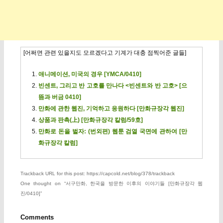
[어쩌면 관련 있을지도 모르겠다고 기계가 대충 점찍어준 글들]
애니메이션, 미국의 경우 [YMCA/0410]
빈센트, 그리고 반 고호를 만나다 <빈센트와 반 고호> [으
뜸과 버금 0410]
만화에 관한 웹진, 기억하고 응원하다 [만화규장각 웹진]
상품과 판촉(上) [만화규장각 칼럼/59호]
만화로 돈을 벌자: (번외편) 웹툰 검열 국면에 관하여 [만
화규장각 칼럼]
Trackback URL for this post: https://capcold.net/blog/378/trackback
One thought on “
서구만화, 한국을 방문한 이후의 이야기들 [만화규장각 웹
진/0410]
”
Comments