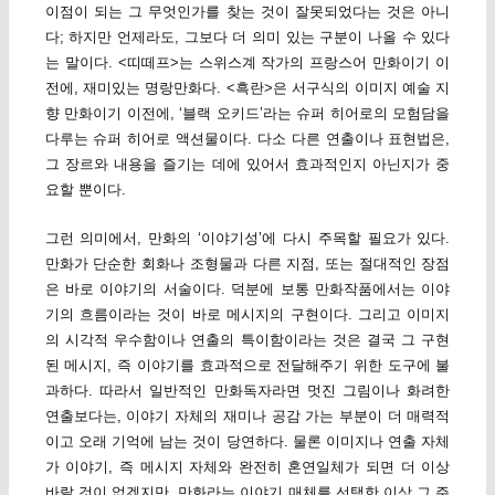
이점이 되는 그 무엇인가를 찾는 것이 잘못되었다는 것은 아니
다; 하지만 언제라도, 그보다 더 의미 있는 구분이 나올 수 있다
는 말이다. <띠떼프>는 스위스계 작가의 프랑스어 만화이기 이
전에, 재미있는 명랑만화다. <흑란>은 서구식의 이미지 예술 지
향 만화이기 이전에, ‘블랙 오키드’라는 슈퍼 히어로의 모험담을
다루는 슈퍼 히어로 액션물이다. 다소 다른 연출이나 표현법은,
그 장르와 내용을 즐기는 데에 있어서 효과적인지 아닌지가 중
요할 뿐이다.
그런 의미에서, 만화의 ‘이야기성’에 다시 주목할 필요가 있다.
만화가 단순한 회화나 조형물과 다른 지점, 또는 절대적인 장점
은 바로 이야기의 서술이다. 덕분에 보통 만화작품에서는 이야
기의 흐름이라는 것이 바로 메시지의 구현이다. 그리고 이미지
의 시각적 우수함이나 연출의 특이함이라는 것은 결국 그 구현
된 메시지, 즉 이야기를 효과적으로 전달해주기 위한 도구에 불
과하다. 따라서 일반적인 만화독자라면 멋진 그림이나 화려한
연출보다는, 이야기 자체의 재미나 공감 가는 부분이 더 매력적
이고 오래 기억에 남는 것이 당연하다. 물론 이미지나 연출 자체
가 이야기, 즉 메시지 자체와 완전히 혼연일체가 되면 더 이상
바랄 것이 없겠지만, 만화라는 이야기 매체를 선택한 이상 그 주