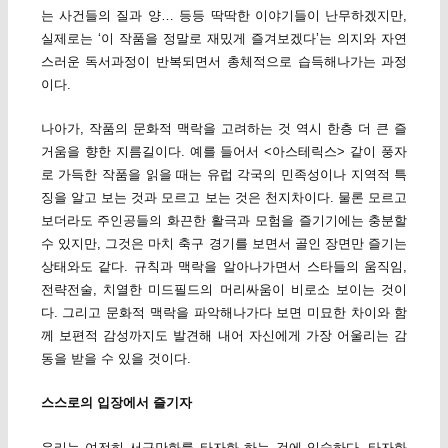
는 사건들의 질과 양… 등등 딱딱한 이야기들이 난무하겠지만,
실제로는 ‘이 작품을 정말로 재밌게 즐겨보겠다’는 의지와 자연
스러운 독서과정이 반복되면서 총체적으로 습득해나가는 과정
이다.
나아가, 작품의 문화적 맥락을 고려하는 것 역시 한층 더 큰 즐
거움을 향한 지름길이다. 예를 들어서 <아스테릭스> 같이 풍자
로 가득한 작품을 읽을 때는 유럽 각국의 민족성이나 지역적 특
징을 알고 보는 것과 모르고 보는 것은 천지차이다. 물론 모르고
보더라도 주인공들의 화끈한 활극과 모험을 즐기기에는 충분할
수 있지만, 그것은 마치 축구 경기를 보면서 골인 장면만 즐기는
상태와도 같다. 규칙과 맥락을 알아나가면서 스타들의 움직임,
전략전술, 치열한 미드필드의 머리싸움이 비로소 보이는 것이
다. 그리고 문화적 맥락을 파악해나가다 보면 미묘한 차이와 함
께 보편적 감성까지도 발견해 내어 자신에게 가장 어울리는 감
동을 받을 수 있을 것이다.
스스로의 입장에서 즐기자
우리는 여전히 서구만화를 타자화 하는 것에 익숙하다. 타자화