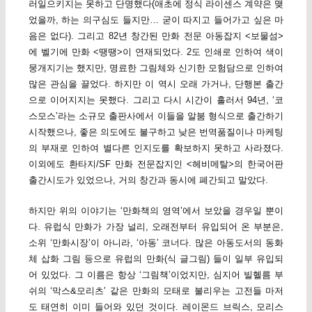
러일으키지는 못하고 단명했다(애초에 정식 라이센스 계약은 맺
었을까, 하는 의구심도 들지만… 굳이 따지고 들어가고 싶은 마
음은 없다). 그리고 82년 창간된 만화 전문 아동잡지 <보물섬>
에 벨기에 만화 <땡땡>이 연재되었다. 2도 인쇄로 인하여 색이
뭉개지기는 했지만, 명료한 그림체와 신기한 모험담으로 인하여
많은 관심을 끌었다. 하지만 이 역시 오래 가거나, 단행본 출간
으로 이어지지는 못했다. 그리고 다시 시간이 흘러서 94년, ‘코
스모스’라는 소규모 출판사에서 이들을 알붐 형식으로 출간하기
시작했으나, 좋은 의도에도 불구하고 낮은 번역품질이나 마케팅
의 부재로 인하여 별다른 인지도를 확보하지 못하고 사라졌다.
이외에도 환타지/SF 만화 전문잡지인 <헤비메탈>의 한국어판
출간시도가 있었으나, 거의 창간과 동시에 폐간되고 말았다.
하지만 위의 이야기는 ‘만화책의 영역’에서 보았을 경우일 뿐이
다. 유럽식 만화가 가장 널리, 오래전부터 유입되어 온 부분은,
소위 ‘만화시장’이 아니라, ‘아동’ 코너다. 많은 아동도서의 동화
체 삽화 그림 등으로 유럽의 만화(식 글그림) 들이 일부 유입되
어 있었다. 그 이름은 항상 ‘그림책’이었지만, 심지어 빌헬름 부
쉬의 ‘막스&모리츠’ 같은 만화의 모태로 불리우는 고전들 마저
도 태연히 이미 들어와 있던 것이다. 레이몬드 브릭스, 모리스