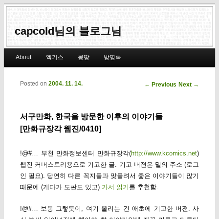
capcold님의 블로그님
Main menu
About
엑기스
몽땅
방명록
Skip to primary content
Skip to secondary content
Posted on
2004. 11. 14.
Post navigation
←
Previous
Next
→
서구만화, 한국을 방문한 이후의 이야기들
[만화규장각 웹진/0410]
!@#… 부천 만화정보센터 만화규장각(
http://www.kcomics.net
)
웹진 커버스토리용으로 기고한 글. 기고 버젼은 밑의 주소 (로그
인 필요). 당연히 다른 꼭지들과 맞물려서 좋은 이야기들이 많기
때문에 (게다가 도판도 있고)
가서 읽기
를 추천함.
!@#… 보통 그렇듯이, 여기 올리는 건 애초에 기고한 버젼. 사