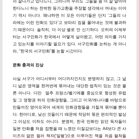
서 잘나가고 있다느니, 그러니까 우리도 그들을 좀 더 잘 알아야
한다느니 하는 천박한 등가교환을 주장할 생각에서 꺼내는 이야
기 역시 아니다. 왜냐하면 이 모든 이야기들은 단지 ‘그들의 나
라에는 이런 만화도 있다’고 보따리 짐을 풀어내는 것에 불과하
기 때문이다. 솔직히, 더 이상 별로 안 신기하다. 오히려 이제부
터는 서구만화가 한국에서 어떻게 살아왔고, 어떤 의미를 가지
고 있는지를 이야기할 필요가 있다. 서구만화를 논하는 게 아니
라, “한국의 서구만화”를 논할 시간이다.
문화 충격의 진상
사실 서구가 어디서부터 어디까지인지도 분명하지 않고, 그 넓
디 넓은 영역을 한꺼번에 묶어내는 대단한 법칙이 있는 것은 물
론 아니다. 다만 얼추 프랑스/벨기에를 중심으로 형성된 유럽
및 그 영향권 하의 만화경향들, 그리고 미국/캐나다를 바탕으로
만들어진 영어모국어 세계의 만화경향들을 거칠게 묶어볼 뿐이
다. 한마디로, 낮선 것들이기 때문에 적당히 묶은 편의적인 발상
그 이상도 이하도 아니다. 분명히, 한국 만화만 읽던 독자들이
일본 만화를 처음 접했을 때 느꼈던 이질감보다는 A4보다 큰 사
이즈의 얇은 컬러 책자(‘알붐’)으로 이루어진 책을 처음 펼쳐들