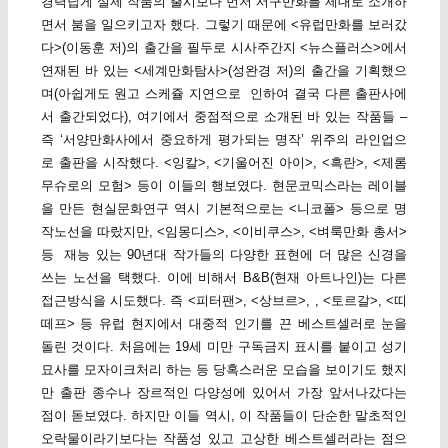
경력답게 실제 작품의 출시보다 먼저 서구만화를 제대로 소개하
면서 붐을 일으키고자 했다. 그렇기 때문에 <유럽만화를 보러갔
다>(이동훈 저)의 출간을 필두로 시사주간지 <뉴스플러스>에서
연재된 바 있는 <세계만화탐사>(성완경 저)의 출간을 기획했으
며(아쉽게도 원고 스케쥴 지연으로 인하여 결국 다른 출판사에
서 출간되었다), 여기에서 중점적으로 소개된 바 있는 작품들 –
즉 ‘서양만화사에서 중요하게 평가되는 명작’ 위주의 라인업으
로 출판을 시작했다. <잉칼>, <기울어진 아이>, <흑란>, <제롬
무슈로의 모험> 등이 이들의 행보였다. 현문코믹스라는 레이블
을 만든 현실문화연구 역시 기본적으로는 <니코폴> 등으로 명
작노선을 따랐지만, <임몽디스>, <이비쿠스>, <벼룩만화 총서>
등 재능 있는 90년대 작가들의 다양한 표현에 더 많은 신경을
쓰는 노선을 택했다. 이에 비해서 B&B(현재 아트나인)는 다른
접근방식을 시도했다. 즉 <피터팬>, <상브르>,
, <토르갈>, <띠
떼프> 등 유럽 현지에서 대중적 인기를 끈 베스트셀러로 눈을
돌린 것이다. 처음에는 19세 미만 구독금지 표시를 붙이고 성기
묘사를 모자이크처리 하는 등 당혹스러운 모습을 보이기도 했지
만 출판 종수나 장르적인 다양성에 있어서 가장 앞서나갔다는
점이 돋보였다. 하지만 이들 역시, 이 작품들이 단순한 말초적인
오락물이라기보다는 작품성 있고 고상한 베스트셀러라는 점으