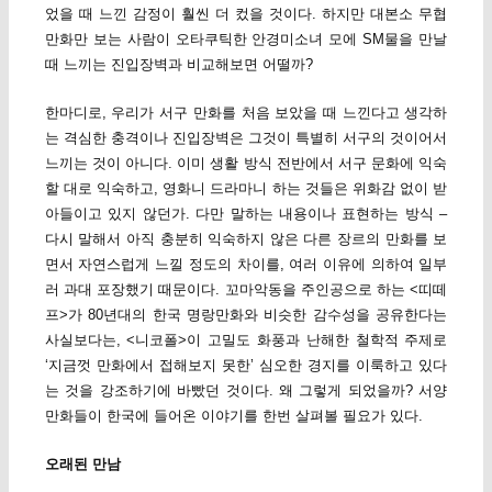
었을 때 느낀 감정이 훨씬 더 컸을 것이다. 하지만 대본소 무협
만화만 보는 사람이 오타쿠틱한 안경미소녀 모에 SM물을 만날
때 느끼는 진입장벽과 비교해보면 어떨까?
한마디로, 우리가 서구 만화를 처음 보았을 때 느낀다고 생각하
는 격심한 충격이나 진입장벽은 그것이 특별히 서구의 것이어서
느끼는 것이 아니다. 이미 생활 방식 전반에서 서구 문화에 익숙
할 대로 익숙하고, 영화니 드라마니 하는 것들은 위화감 없이 받
아들이고 있지 않던가. 다만 말하는 내용이나 표현하는 방식 –
다시 말해서 아직 충분히 익숙하지 않은 다른 장르의 만화를 보
면서 자연스럽게 느낄 정도의 차이를, 여러 이유에 의하여 일부
러 과대 포장했기 때문이다. 꼬마악동을 주인공으로 하는 <띠떼
프>가 80년대의 한국 명랑만화와 비슷한 감수성을 공유한다는
사실보다는, <니코폴>이 고밀도 화풍과 난해한 철학적 주제로
‘지금껏 만화에서 접해보지 못한’ 심오한 경지를 이룩하고 있다
는 것을 강조하기에 바빴던 것이다. 왜 그렇게 되었을까? 서양
만화들이 한국에 들어온 이야기를 한번 살펴볼 필요가 있다.
오래된 만남