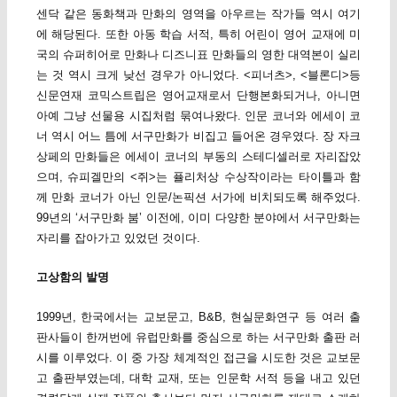
센닥 같은 동화책과 만화의 영역을 아우르는 작가들 역시 여기
에 해당된다. 또한 아동 학습 서적, 특히 어린이 영어 교재에 미
국의 슈퍼히어로 만화나 디즈니표 만화들의 영한 대역본이 실리
는 것 역시 크게 낮선 경우가 아니었다. <피너츠>, <블론디>등
신문연재 코믹스트립은 영어교재로서 단행본화되거나, 아니면
아예 그냥 선물용 시집처럼 묶여나왔다. 인문 코너와 에세이 코
너 역시 어느 틈에 서구만화가 비집고 들어온 경우였다. 장 자크
상페의 만화들은 에세이 코너의 부동의 스테디셀러로 자리잡았
으며, 슈피겔만의 <쥐>는 퓰리처상 수상작이라는 타이틀과 함
께 만화 코너가 아닌 인문/논픽션 서가에 비치되도록 해주었다.
99년의 ‘서구만화 붐’ 이전에, 이미 다양한 분야에서 서구만화는
자리를 잡아가고 있었던 것이다.
고상함의 발명
1999년, 한국에서는 교보문고, B&B, 현실문화연구 등 여러 출
판사들이 한꺼번에 유럽만화를 중심으로 하는 서구만화 출판 러
시를 이루었다. 이 중 가장 체계적인 접근을 시도한 것은 교보문
고 출판부였는데, 대학 교재, 또는 인문학 서적 등을 내고 있던