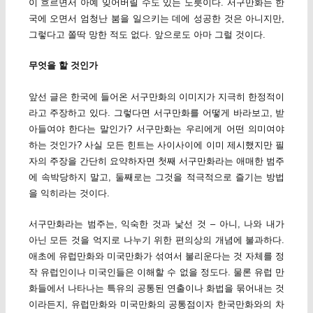
이 흐르면서 아예 잊어버릴 수도 있는 노릇이다. 서구만화는 한
국에 오면서 엄청난 붐을 일으키는 데에 성공한 것은 아니지만,
그렇다고 쫄딱 망한 적도 없다. 앞으로도 아마 그럴 것이다.
무엇을 할 것인가
앞선 글은 한국에 들어온 서구만화의 이미지가 지극히 한정적이
라고 주장하고 있다. 그렇다면 서구만화를 어떻게 바라보고, 받
아들여야 한다는 말인가? 서구만화는 우리에게 어떤 의미여야
하는 것인가? 사실 모든 힌트는 사이사이에 이미 제시했지만 필
자의 주장을 간단히 요약하자면 첫째 서구만화라는 애매한 범주
에 속박당하지 말고, 둘째로는 그것을 적극적으로 즐기는 방법
을 익히라는 것이다.
서구만화라는 범주는, 익숙한 것과 낯선 것 – 아니, 나와 내가
아닌 모든 것을 억지로 나누기 위한 편의상의 개념에 불과하다.
애초에 유럽만화와 미국만화가 섞여서 불리운다는 것 자체를 정
작 유럽인이나 미국인들은 이해할 수 없을 정도다. 물론 유럽 만
화들에서 나타나는 특유의 공통된 연출이나 화법을 묶어내는 것
이라든지, 유럽만화와 미국만화의 공통점이자 한국만화와의 차