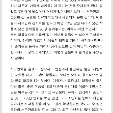
하기 때문에, 가깝게 받아들이며 즐기는 것을 주저하게 된다. 정
말로 우리에게 낯설거나 거리가 멀어서라기보다는, ‘서구만화는
고상한 것’ 브랜드 전략의 약발에서 해방되지 못한 것이다. 예를
들어 서구만화 전시회를 한다고 하면, 그냥 낯선 나라의 낯선 작
품의 낯선 원화들을 몇 장 붙여놓고는, 어차피 어떤 것인지도 모
르는 작품명으로 가득한 작가 연보를 곁들이는 식으로 구성하는
식이다. 하지만 에르제의 예술적 업적을 기리기 이전에 <땡땡>
의 즐거움을 논하는 자리가 정작 필요한 것이 아닐까. <땡땡>이
한국에서 어떻게 소개되었고, 어떻게 팬들에게 즐거움을 주었는
지 말이다.
서구만화를 즐겨라. 창작자의 입장에서 즐긴다는 말은, 개방적
인 교류를 하고, 그것에 함몰되기 보다는 오히려 창조적으로 영
향 받고 활용해내는 것이다. 기획자나 출판사의 입장에서 즐긴
다는 말은, 좋은 작품을 내고 대중적 공감대를 이끌어내면서 성
공을 이루는 것이다. 그리고 무엇보다, 독자의 입장에서 즐긴다
는 것… 그것은 만화를 보는 관점, 그리고 만화를 통해서 세상을
읽어내는 시각을 한층 더 넓고 깊게 확장한다는 것이다. 수 십년
동안의 서구만화와의 만남, 그리고 최근 수년간의 일대 붐과 거