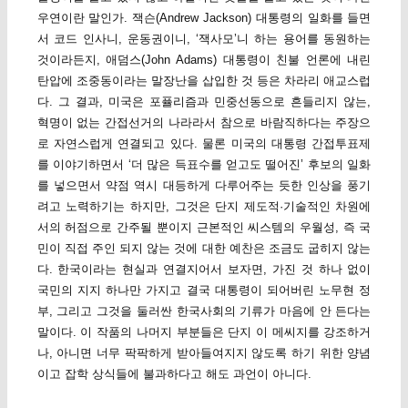
우연이란 말인가. 잭슨(Andrew Jackson) 대통령의 일화를 들면
서 코드 인사니, 운동권이니, ‘잭사모’니 하는 용어를 동원하는
것이라든지, 애덤스(John Adams) 대통령이 친불 언론에 내린
탄압에 조중동이라는 말장난을 삽입한 것 등은 차라리 애교스럽
다. 그 결과, 미국은 포퓰리즘과 민중선동으로 흔들리지 않는,
혁명이 없는 간접선거의 나라라서 참으로 바람직하다는 주장으
로 자연스럽게 연결되고 있다. 물론 미국의 대통령 간접투표제
를 이야기하면서 ‘더 많은 득표수를 얻고도 떨어진’ 후보의 일화
를 넣으면서 약점 역시 대등하게 다루어주는 듯한 인상을 풍기
려고 노력하기는 하지만, 그것은 단지 제도적·기술적인 차원에
서의 허점으로 간주될 뿐이지 근본적인 씨스템의 우월성, 즉 국
민이 직접 주인 되지 않는 것에 대한 예찬은 조금도 굽히지 않는
다. 한국이라는 현실과 연결지어서 보자면, 가진 것 하나 없이
국민의 지지 하나만 가지고 결국 대통령이 되어버린 노무현 정
부, 그리고 그것을 둘러싼 한국사회의 기류가 마음에 안 든다는
말이다. 이 작품의 나머지 부분들은 단지 이 메씨지를 강조하거
나, 아니면 너무 팍팍하게 받아들여지지 않도록 하기 위한 양념
이고 잡학 상식들에 불과하다고 해도 과언이 아니다.