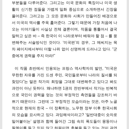
부분들을 다루어준다. 그리고는 미국 문화의 특징이나 미국 생
활의 신기한 점들을 가볍게 일화 중심으로 소개하면서 긴장을
풀어준다. 그러고는 그 모든 문화와 사회가 만들어진 배경으로
서 미국의 역사를 주욱 훑어준다. 그렇기 때문에 가장 처음에 나
오는 이야기들이 사실상 전체 결론이며, 작품을 통틀어서 결국
말하고 싶은 바 – 즉 한국이 이 나라로부터 배워야 할 점 – 를 웅
변해주는 서술방식인 것이다. ‘미국편’의 경우, 그 메씨지는 목
차 페이지에서부터 더할 나위 없이 선명하게 드러나고 있다. “군
중에게 권력을 주지 마라!”
이 작품 초반에서 인용되는 프랑스 역사학자의 발언, “미국은
무한한 자유를 가진 드센 주민, 국민들로부터 나라의 질서를 되
찾았다”는 말은 작가의 희망을 그대로 대변해주고 있다고 봐도
과언이 아닌 듯하다. 왜냐하면 1권의 전반부에서 작가는 반복적
으로 국민이 권력을 얻는 것의 부정적인 측면들을 강조하기 바
쁘기 때문이다. 그런데 그 부정적인 모습이라는 것은, 아주 노골
적으로 현재의 한국 – 더 정확히는, 노무현 정부 이후 한국사회
의 모습을 묘사하고 있다. 과잉해석이라고? ‘일반대중이 숫자로
밀어붙이는’ 설명과 함께 들어간 그림 속의 폭도들이 몽둥이나
돌멩이를 들고 있지 않고 하필이면 촛불을 들고 있는 것이 과연