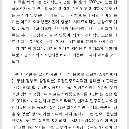
미국을 바라보는 전체적인 시선은 어떠한가. “200만이 넘는 한
국동포가 살고 있는 미국은, 미워할 수도 없고 미워할 이유도 없
는 우리의 일부분이다”라는 1권 마지막 멘트가 지닌 기이한 논
지는 의도가 어떠했든지간에 충분히 사대주의적인 발상으로 읽
힐 수 있다. 사실 애초에 『먼나라 이웃나라』라는 씨리즈가 다
루는 나라의 선정에서 볼 수 있듯이, 세계의 전체적인 모습을 바
로 알자는 것보다는 소위 잘 사는 선진국의 문물을 소개한다는
식의 취지에 가깝다. 하지만 이러한 지점은 이 씨리즈에 대한 대
부분의 평가에서 지적당해온 바이기 때문에 그다지 새로울 것도
없다.
즉 ‘미국편’을 요약하자면, 미국의 문물을 간단히 소개하면서
(노무현 정부로 상징되는) 직접민주주의적인 행태를 비판하는
내용이라고 할 수 있다. 하지만 사실, 이원복이라는 작가의 우파
적인 정치적 성향이나 어설픈 사해동포주의를 비난하는 것은 옳
지 못하다. 비록 논지나 근거도 약하고, 실제의 민주적인 사회발
전에 있어서는 득보다 실이 많은 발상이지만 적어도, 충분히 ‘있
을 수 있는’ 생각이기는 하니까. 마치 필자가 오랜 민주노동당원
으로서, 노무현 정부를 지지하지는 않지만 인정은 하듯이 말이
다. 그렇다면 작가는 과연 일부의 평가마냥 ‘극우’인가? 전혀 그