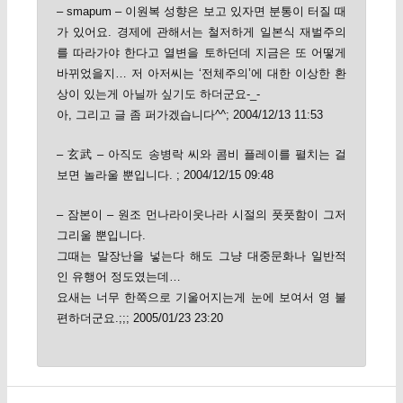
– smapum – 이원복 성향은 보고 있자면 분통이 터질 때
가 있어요. 경제에 관해서는 철저하게 일본식 재벌주의
를 따라가야 한다고 열변을 토하던데 지금은 또 어떻게
바뀌었을지… 저 아저씨는 ‘전체주의’에 대한 이상한 환
상이 있는게 아닐까 싶기도 하더군요-_-
아, 그리고 글 좀 퍼가겠습니다^^; 2004/12/13 11:53
– 玄武 – 아직도 송병락 씨와 콤비 플레이를 펼치는 걸
보면 놀라울 뿐입니다. ; 2004/12/15 09:48
– 잠본이 – 원조 먼나라이웃나라 시절의 풋풋함이 그저
그리울 뿐입니다.
그때는 말장난을 넣는다 해도 그냥 대중문화나 일반적
인 유행어 정도였는데…
요새는 너무 한쪽으로 기울어지는게 눈에 보여서 영 불
편하더군요.;;; 2005/01/23 23:20