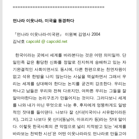
=====================================
먼나라 이웃나라, 미국을 동경하다
『먼나라 이웃나라-미국편』 이원복 김영사 2004
김낙호
capcold @ capcold.net
한국이라는 곳에서 세계를 바라본다는 것은 어떤 의미일까. 단
일민족 같은 황당한 신화를 정말로 진지하게 숭배하고 있는 자
기완결적인 사회이면서도 동시에, 다른 한편으로는 천연자원이
없고 석유 한방울 나지 않는다는 사실을 역설하면서 그래서 우
리는 세계를 상대해야 한다는 논지를 굳건히 강조한다. 우리는
하나고 남들은 우리와 전혀 다르지만, 여하튼 우리는 그들을 잘
알아야한다는 논리구조가 만들어지는 것이다. 그러다보니 세계
를 나와 내가 아닌 무엇으로 나눈 후, 후자에게 엉뚱하게도 일방
적인 잣대를 들이댄다. 나보다 잘 산다(미국이나 서유럽이라든
지), 그리고 나보다 못 산다(동남아, 아프리카 등)라는 잣대 말이
다. 이렇듯 한국사회의 큰 약점으로 널리 지적받고 있는 ‘세계를
바라보는 천박한 시선’은 어떤 이웃나라라도 먼나라로 만들고야