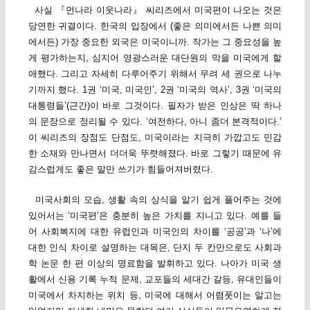
사실 『먼나라 이웃나라』 씨리즈에서 미국편이 나오는 것은
당연한 귀결이다. 한국의 입장에서 (좋은 의미에서든 나쁜 의미
에서든) 가장 중요한 외국은 미국이니까. 작가는 그 중요성을 높
게 평가하는지, 심지어 영광스러운 대단원의 막을 미국에게 할
애했다. 그리고 자세히 다루어주기 위해서 무려 세 권으로 나누
기까지 했다. 1권 ‘미국, 미국인’, 2권 ‘미국의 역사’, 3권 ‘미국의
대통령들’(근간)이 바로 그것이다. 필자가 받은 인상은 딱 하나
의 문장으로 정리될 수 있다. ‘여전하다, 아니 좀더 본격적이다.’
이 씨리즈의 장점도 단점도, 미국이라는 지극히 가깝고도 민감
한 소재와 만나면서 더더욱 뚜렷해졌다. 바로 그렇기 때문에 유
감스럽게도 좋은 말만 쓰기가 힘들어져버렸다.
미국사회의 모습, 생활 속의 상식을 알기 쉽게 풀어주는 것에
있어서는 ‘미국편’은 충분히 높은 가치를 지니고 있다. 예를 들
어 사회복지에 대한 유럽인과 미국인의 차이를 ‘공공’과 ‘나’에
대한 인식 차이로 설명하는 대목은, 단지 두 칸만으로도 사회과
학 논문 한 편 이상의 명료함을 발휘하고 있다. 나아가 미국 생
활에서 신용 기록 누적 문제, 교포들의 세대간 갈등, 유대인들이
미국에서 차지하는 위치 등, 미국에 대해서 어렴풋이는 알고는