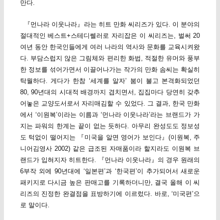
만다.
『먼나라 이웃나라』라는 히트 만화 씨리즈가 있다. 이 분야의
절대적인 베스트+스테디쎌러로 자리잡은 이 씨리즈는, 벌써 20
여년 동안 한국인들에게 여러 나라의 역사와 문화를 교육시켜왔
다. 부담스럽지 않은 그림체와 편리한 화법, 적절한 유머와 풍부
한 정보를 섞어가면서 이끌어나가는 작가의 만화 솜씨는 확실히
탁월하다. 게다가 한참 ‘세계를 알자’ 붐이 불고 본격화되었던
80, 90년대의 시대적 배경까지 겹치면서, 집집마다 당연히 갖추
어놓은 교양도서로서 자리매김할 수 있었다. 그 결과, 한국 만화
에서 ‘이원복’이라는 이름과 ‘먼나라 이웃나라’라는 브랜드가 가
지는 파워의 한계는 끝이 없는 듯하다. 아무리 완성도도 정보성
도 턱없이 떨어지는 『미국을 알면 영어가 보인다』(이원복, 주
니어김영사 2002) 같은 급조된 자매품이라 할지라도 이원복 브
랜드가 입혀지자 히트한다. 『먼나라 이웃나라』의 경우 원래의
6부작 외에 90년대에 ‘일본편’과 ‘한국편’이 추가되어서 새로운
패키지로 다시금 높은 판매고를 기록하더니만, 결국 올해 이 씨
리즈의 진정한 완결점을 표방하기에 이르렀다. 바로, ‘미국편’으
로 말이다.