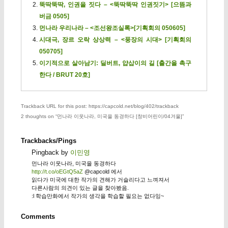
뚝딱뚝딱, 인권을 짓다 – <뚝딱뚝딱 인권짓기> [으뜸과
버금 0505]
먼나라 우리나라 – <조선왕조실록>[기획회의 050605]
시대극, 장르 오락 상상력 – <풍장의 시대> [기획회의
050705]
이기적으로 살아남기: 딜버트, 얍삽이의 길 [출간을 촉구
한다 / BRUT 20호]
Trackback URL for this post: https://capcold.net/blog/402/trackback
2 thoughts on “
먼나라 이웃나라, 미국을 동경하다 [창비어린이/04겨울]
”
Trackbacks/Pings
Pingback by
이민영
먼나라 이웃나라, 미국을 동경하다
http://t.co/oEGtQ5aZ
@capcold 에서
읽다가 미국에 대한 작가의 견해가 거슬리다고 느껴져서
다른사람의 의견이 있는 글을 찾아봤음.
:l 학습만화에서 작가의 생각을 학습할 필요는 없다잉~
Comments