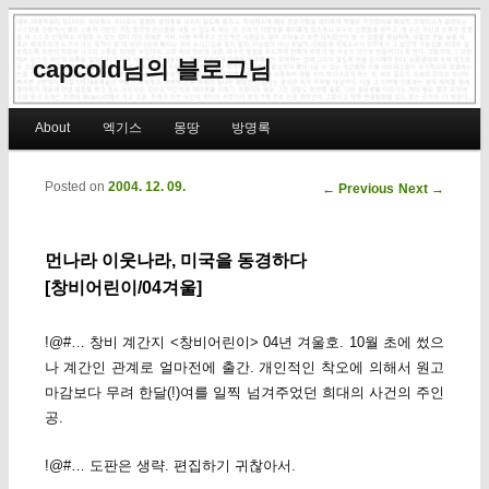
capcold님의 블로그님
Main menu
About
엑기스
몽땅
방명록
Skip to primary content
Skip to secondary content
Posted on
2004. 12. 09.
Post navigation
←
Previous
Next
→
먼나라 이웃나라, 미국을 동경하다
[창비어린이/04겨울]
!@#… 창비 계간지 <창비어린이> 04년 겨울호. 10월 초에 썼으
나 계간인 관계로 얼마전에 출간. 개인적인 착오에 의해서 원고
마감보다 무려 한달(!)여를 일찍 넘겨주었던 희대의 사건의 주인
공.
!@#… 도판은 생략. 편집하기 귀찮아서.