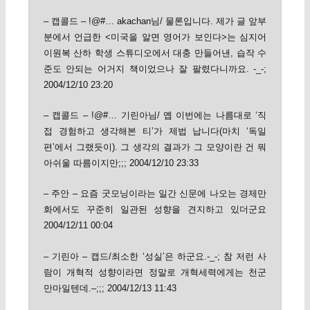
– 캡콜드 – !@#… akachan님/ 물론입니다. 제가 글 앞부
분에서 언급한 <미국을 알면 영어가 보인다>는 심지어
이원복 산하 학생 스튜디오에서 대충 만들어낸, 습작 수
준도 안되는 어거지 책이었으나 잘 팔렸다니까요. -_-;
2004/12/10 23:20
– 캡콜드 – !@#… 기린아님/ 옙 이번에는 나름대로 ‘직
접 경험하고 생각해본 티’가 제법 납니다(마치 ‘독일
편’에서 그랬듯이). 그 생각의 결과가 그 모양이란 건 뭐
아쉬울 따름이지만;;; 2004/12/10 23:33
– 주안 – 요즘 굿모닝이라는 일간 신문에 나오는 경제만
화에서도 꾸준히 일관된 성향을 견지하고 있더군요
2004/12/11 00:04
– 기린아 – 캡드/최소한 ‘성실’은 하군요.-_-; 참 저런 사
람이 개혁적 성향이라면 정말로 개혁세력에게는 천군
만마일텐데.–;;; 2004/12/13 11:43