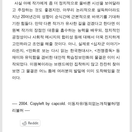
사실 아예 작가에게 좀 더 정치적으로 올바른 시선을 보여달라
고 주장하는 것도 좋겠지만, 아무리 논리적으로 설득하더라도
지난 20여년간의 성향이 순식간에 근본적으로 바뀌기를 기대하
기란 힘들다. 만약 다른 작가가 유사한 길을 걷겠다고 한다면 이
원복 작가의 장점인 대중을 흡수하는 능력을 배우되, 정치적인
공정성이나 사회적 메시지의 합리성 등에 대해서 더욱 진지하게
고민하라고 조언을 해줄 것이다. 아니, 실제로 <십자군 이야기>
라든지, <만화로 보는 다시 읽는 한국현대사>, <전쟁중독> 등
재미와 유익함을 겸비한 대안적 학습정보만화의 물결은 이미 시
작되었다. 이원복이라는 브랜드에만 집착하지 않고 찬찬히 찾아
보면 그 물결은 어느 틈에 여러분의 발밑에 이미 도착해있을 것
이다.
—- 2004. Copyleft by capcold. 이동자유/동의없는개작불허/영
리불허 —-
Reddit