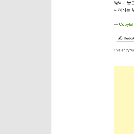
!@#… 물
다려지는 
—
Copylef
Reddi
This entry w