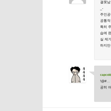
결못남
_-
주인공이
공통적
특히 
습에 
실 제가
하지만
capcol
!@#…
공히 어