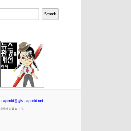
Search
은
capcold골뱅이capcold.net
.
임시함에 있을겁니다.