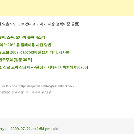
련 있을지도 모르겠다고 기계가 대충 점찍어준 글들]
렉, 스폭, 오바마 블록버스터
의 ** 10*” 류 릴레이용 사전 답변
오브 2007, capcold버전 (2.미디어, 시사편)
민주주의 [팝툰 30호]
, 장르 오락 상상력 – <풍장의 시대> [기획회의 050705]
for this post: https://capcold.net/blog/4106/trackback
“
결못남, 선덕여왕, 무도가요제 등 단상
”
rry
on
2009. 07. 21. at 1:54 pm
said: