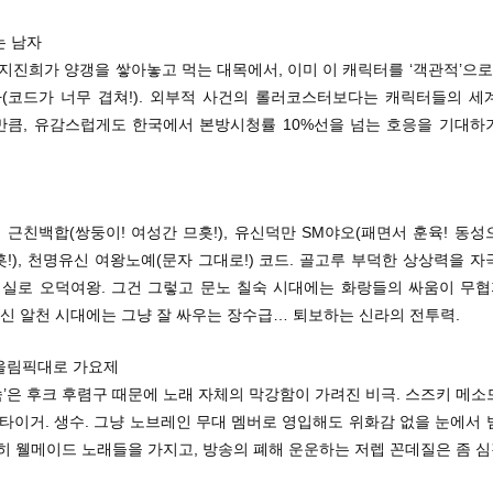
는 남자
 지진희가 양갱을 쌓아놓고 먹는 대목에서, 이미 이 캐릭터를 ‘객관적’으로
(코드가 너무 겹쳐!). 외부적 사건의 롤러코스터보다는 캐릭터들의 세
만큼, 유감스럽게도 한국에서 본방시청률 10%선을 넘는 호응을 기대하
 근친백합(쌍둥이! 여성간 므흣!), 유신덕만 SM야오(패면서 훈육! 동
!), 천명유신 여왕노예(문자 그대로!) 코드. 골고루 부덕한 상상력을 
, 실로 오덕여왕. 그건 그렇고 문노 칠숙 시대에는 화랑들의 싸움이 무
유신 알천 시대에는 그냥 잘 싸우는 장수급… 퇴보하는 신라의 전투력.
올림픽대로 가요제
숙’은 후크 후렴구 때문에 노래 자체의 막강함이 가려진 비극. 스즈키 메
K타이거. 생수. 그냥 노브레인 무대 멤버로 영입해도 위화감 없을 눈에서
히 웰메이드 노래들을 가지고, 방송의 폐해 운운하는 저렙 꼰데질은 좀 심