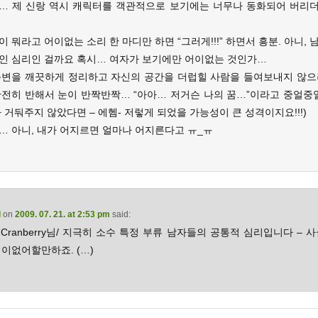
… 제 신랑 역시 캐릭터를 객관적으로 보기에는 너무나 동화되어 버리더군
 뭐라고 어이없는 소리 한 마디만 하면 “그러게!!!” 하면서 흥분. 아니,
인 심리인 걸까요 혹시… 여자가 보기에만 어이없는 것인가…
주변을 깨끗하게 정리하고 자신의 공간을 더럽힐 사람을 들여보내지 않으
완전히 반해서 눈이 반짝반짝… “아아… 저거슨 나의 꿈…”이라고 중얼중얼
 거둬주지 않았다면 – 에헴- 저렇게 되었을 가능성이 큰 성격이지요!!!)
… 아니, 내가 어지르면 얼마나 어지른다고 ㅠ_ㅠ
d
on
2009. 07. 21. at 2:53 pm
said:
 Cranberry님/ 지극히 소수 특정 부류 남자들의 공통적 심리입니다 – 
이없어할만하죠. (…)