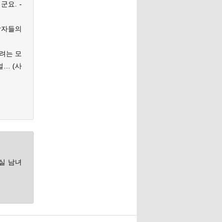
요. -
 남자들의
려는 모
… (사
사실 남녀