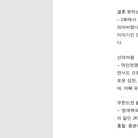
결혼 못하
– 1화에서
되어버렸다
이야기인 
다.
선덕여왕
– 덕만천명
면서도 므흣
로운 성찬
데, 어째 
무한도전 
– ‘영계백
의 달인 J
홍철. 충분