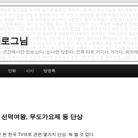
 블로그님
: 곳간에서만 진보 난다. 신나면 망한다. 인류 따위 거기서 거기다. 위악
만화
시사
방명록
 선덕여왕, 무도가요제 등 단상
근 본 한국 TV프로 관련 몇가지 단상. 뭐 별 것 없다.