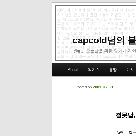
capcold님의
!@#… 오늘날을 위한 몇가지 격언
Main menu
About
엑기스
몽땅
매체
Skip to primary content
Skip to secondary content
Posted on
2009. 07. 21.
결못남,
!@#… 최