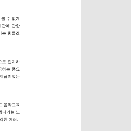
 볼 수 없게
계관에 관한
기는 힘들겠
성으로 인지하
자극하는 풍요
협지급이었는
소드 음악교육
 빔나가는 노
각한 에러.