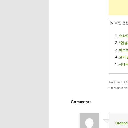
[어쩌면 관
스타트
“인생
베스트 
고기 
시대극
Trackback URL 
2 thoughts on 
Comments
Cranbe