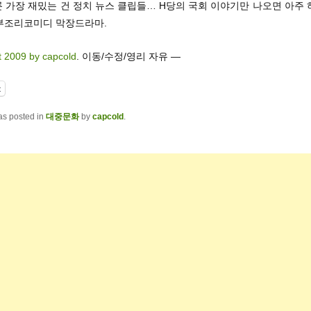
론 가장 재밌는 건 정치 뉴스 클립들… H당의 국회 이야기만 나오면 아주
부조리코미디 막장드라마.
t 2009 by capcold
. 이동/수정/영리 자유 —
t
as posted in
대중문화
by
capcold
.