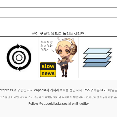
굳이 구글검색으로 돌려보시려면:
ordpress
로 구동됩니다.
capcold식 카피레프트
를 챙깁니다.
RSS구독은 여기
. 메일
광고스팸만 아니면 의도적으로 덧글과 트랙백을 막거나 삭제하지 않습니다 - 없어졌다면 자동필터링 
Follow @capcold.bsky.social on BlueSky