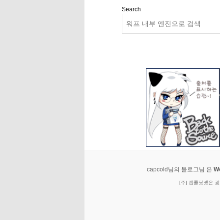
Search
capcold님의 블로그님 은
W
[주] 캡콜닷넷은 