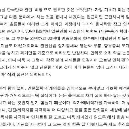
늘날 한국만화 관련 ‘비평’으로 필요한 것은 무엇인가. 가장 기초가 되는
 그냥 다른 분야에서 하는 것을 흉내나 내겠다는 접근이면 곤란하니까 말
의 여러 흐름들이 여러번 크게 뒤바뀐 과정에서 과거의 한자락만 잡고 인
으면 큰일이다. 90년대초중반 일본만화 시스템의 변형된 (재)수용과 함께
는데도 그 부분을 외면하고 80년대 민중문화적 향수에만 매달렸던 이들이
, 지금도 00년대이래의 출판산업 장기침체와 웹문화 부흥, 향유층의 또다
락을 놓치고 과거만을 기준으로 바라보면 난감하다. 만화로 소위 학술 논문
지, 아니 더욱 더 그렇다. 각종 분야 지식들을 연결지어 오늘날 만화’판’
 고리가 되어주지 않고 단순한 “이런 것이 아직 논문이 없다 그러니 내가
마” 식의 접근은 뇌력낭비다.
전적 함의 없이, 인문철학적 개념들을 임의적으로 뿌려넣고 기호학 해석
연구’가 개인적으로는 딱 질색이다. 논문 출판으로 자기 실적 하나 쌓는 것
려고 하는 것인지 알기 힘들기 때문이다. 작가/예비작가를 자극하여 더 
거나, 편집/제작자를 자극하여 더 다양하고 품질 좋은 만화들이 세상에 널
 독자를 자극하여 만화들을 잘 고르고 더욱 재미있게 읽도록 해서 한층 
만들거나, 기관을 자극하여 그 모든 것이 한층 잘 이뤄지도록 제도 추진을