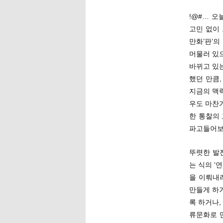
!@#… 오
고민 없이
만화’판’
머물러 있
바뀌고 있
했던 만큼
지금의 맥
우도 마찬가
한 통찰의
파고들어보
뚜렷한 발
는 식의 ‘
을 이뤄내
만들게 하
록 하거나,
류문화로 