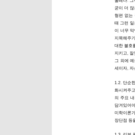
굴레다. 그
굳이 더 많
형편 없는
때 그런 일
이 너무 
지목해주기
대한 불호
지키고, 잘
그 외에 예
세이자, 
1.2. 단
화시켜주고
의 주요 
담겨있어야
미학이론가
장단점 등
1.3. 리