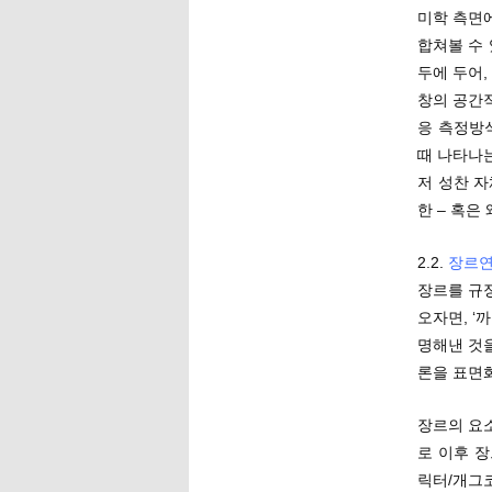
미학 측면
합쳐볼 수
두에 두어,
창의 공간적
응 측정방
때 나타나는
저 성찬 
한 – 혹은
2.2.
장르
장르를 규
오자면, 
명해낸 것을
론을 표면
장르의 요
로 이후 
릭터/개그