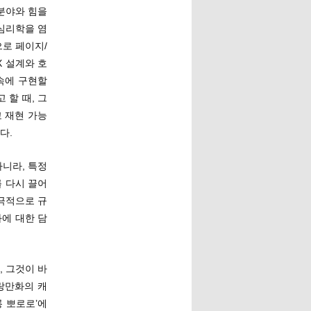
분야와 힘을
심리학을 염
으로 페이지/
X 설계와 호
속에 구현할
 할 때, 그
 재현 가능
다.
아니라, 특정
 다시 끌어
극적으로 규
화에 대한 담
 그것이 바
랑만화의 캐
 뽀로로’에