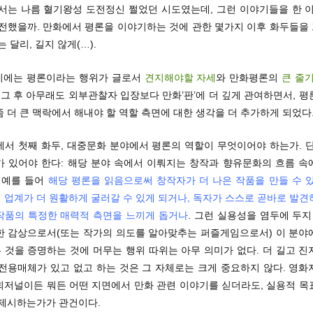
로서는 나름 혈기왕성 도전정신 쩔었던 시도였는데, 그런 이야기들을 한 이
발전했을까. 만화에서 평론을 이야기하는 것에 관한 몇가지 이후 화두들을
는 달리, 길지 않게(…).
당시에는 평론이라는 행위가 글로서
견지해야할 자세
와 만화평론의
큰 줄
 그 후 아무래도 외부관찰자 입장보다 만화’판’에 더 깊게 관여하면서, 
 더 큰 맥락에서 해내야 할 역할 측면에 대한 생각을 더 추가하게 되었다
에서 첫째 화두, 대중문화 분야에서 평론의 역할이 무엇이어야 하는가. 단
가 있어야 한다: 해당 분야 속에서 이뤄지는 창작과 향유문화의 흐름 속
. 예를 들어
해당 평론을 읽음으로써 창작자가 더 나은 작품을 만들 수 있
 업계가 더 원활하게 굴러갈 수 있게 되거나, 독자가 스스로 곧바로 발견
작품의 특정한 매력적 측면을 느끼게 돕거나
. 그런 실용성을 염두에 두지
한 감상으로서(또는 작가의 의도를 알아맞추는 퍼즐게임으로서) 이 분야
 것을 증명하는 것에 머무는 행위 따위는 아무 의미가 없다. 더 길고 진
 전용매체가 있고 없고 하는 것은 그 자체로는 크게 중요하지 않다. 영화
회저널이든 뭐든 어떤 지면에서 만화 관련 이야기를 싣더라도, 실용적 목
 제시하는가가 관건이다.