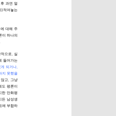
후 과연 얼
 끄적여놓는
기
에 대해 주
평론이 하나의
.
적으로, 실
에 들어가는
게 되거나,
하지 못했을
 않고, 그냥
에도 평론이
지한 만화평
지든 남성생
표에 부합하