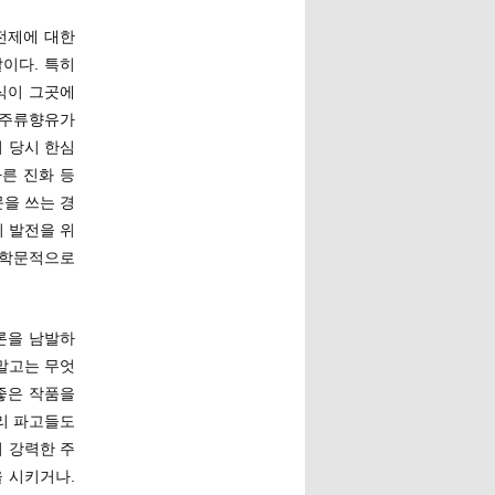
 전제에 대한
이다. 특히
식이 그곳에
 주류향유가
 당시 한심
른 진화 등
을 쓰는 경
의 발전을 위
 학문적으로
론을 남발하
 말고는 무엇
좋은 작품을
리 파고들도
더 강력한 주
 시키거나.