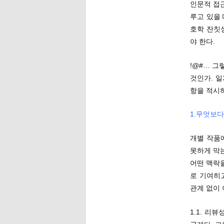
인문적 접
루고 있을
호학 잔칫
야 한다.
!@#… 
것인가. 
항을 적시하
1.무엇보다
개별 작품
못하게 막는
어떤 맥락
로 기여히
관계 없이
1.1. 리