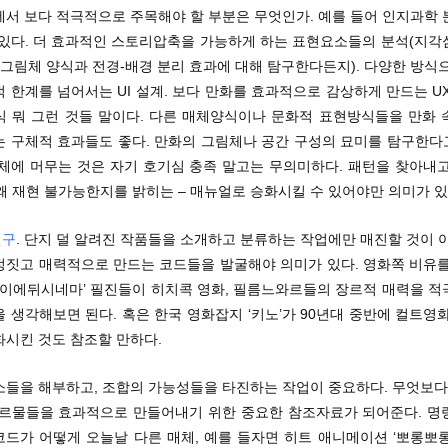
에서 보다 적극적으로 주목해야 할 부분은 무엇인가. 예를 들어 인지과학 
 있다. 더 효과적인 스토리압축을 가능하게 하는 표현요소들의 분석(지각
 그림체 양식과 전경-배경 분리 효과에 대해 탐구한다든지). 다양한 방식
 한계를 넘어서는 UI 설계. 보다 만화를 효과적으로 감상하게 만드는 U
식 뭐 그런 것들 말이다. 다른 매체양식이나 문화적 표현방식들을 만화 
 구체적 효과들도 좋다. 만화의 그림체나 공간 구성의 묘미를 탐구한다고
자체에 머무는 것은 자기 호기심 충족 말고는 무의미하다. 패턴을 찾아내고
 왜 재현 불가능한지를 밝히는 – 매뉴얼로 승화시킬 수 있어야만 의미가 있
연구
. 단지 덜 알려진 작품들을 소개하고 분류하는 작업에만 매진할 것이 
정짓고 매력적으로 만드는 코드들을 발굴해야 의미가 있다. 영화쪽 비유를
‘까이에뒤시네마’ 필진들이 히치콕 영화, 필름느와르들의 장르적 매력을 적
 생각해보면 된다. 혹은 한국 영화잡지 ‘키노’가 90년대 중반에 컬트영
화시킨 것도 참조할 만하다.
소들을 해부하고, 조합의 가능성들을 타진하는 작업이 중요하다. 무엇보다,
장르물들을 효과적으로 만들어내기 위한 중요한 참조자료가 되어준다. 명
코드가 어떻게 오늘날 다른 매체, 예를 들자면 히트 애니메이션 ‘뽀롱뽀롱