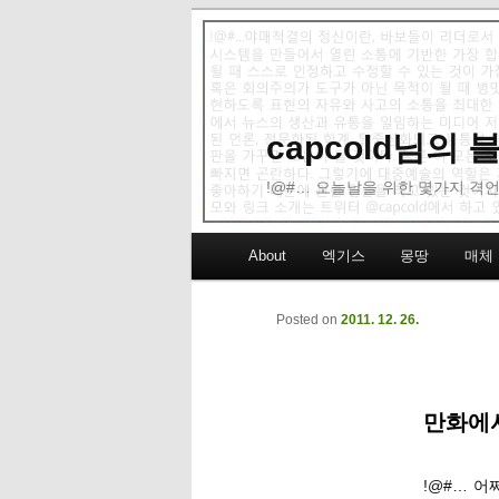
capcold님의
!@#… 오늘날을 위한 몇가지 격언
Main menu
About
엑기스
몽땅
매체
Skip to primary content
Skip to secondary content
Posted on
2011. 12. 26.
만화에서
!@#… 