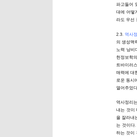
파고들어 
대에 어떻
라도 우선 
2.3.
역사
의 생성맥락
노력 낭비
헌정보학의
트바이러스
매력에 대
로운 동시
열어주었다
역사정리는
내는 것이
을 잘라내
는 것이다.
하는 것이