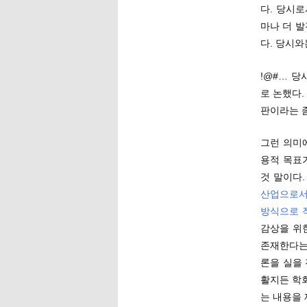
다. 당시
마나 더 
다. 당시와
!@#… 
로 논했다.
판이라는 좀
그런 의미
용적 목표
것 말이다
산업으로서
방식으로 
감상을 위
존재한다는
론을 실을
활지든 학
는 내용을