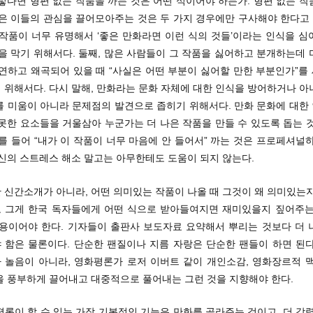
렇다면 형편 없는 작품을 까는 것은 어떤 식이어야 하는가. 형편 없는 
은 이들의 관심을 끌어모아주는 것은 두 가지 경우에만 구사해야 한다고 
 작품이 너무 유명해서 ‘좋은 만화라면 이런 식의 것들’이라는 인식을 심
을 막기 위해서다. 둘째, 많은 사람들이 그 작품을 싫어하고 분개하는데
막연하고 왜곡되어 있을 때 “사실은 어떤 부분이 싫어할 만한 부분인가”를
 위해서다. 다시 말해, 만화라는 문화 자체에 대한 인식을 방어하거나 아
를 미움이 아니라 문제점의 발견으로 좁히기 위해서다. 만화 문화에 대한
못한 요소들을 거울삼아 누군가는 더 나은 작품을 만들 수 있도록 돕는 
를 들어 “내가 이 작품이 너무 마음에 안 들어서” 까는 것은 프로페셔널
자신의 스트레스 해소 말고는 아무한테도 도움이 되지 않는다.
순한 신간소개가 아니라, 어떤 의미있는 작품이 나올 때 그것이 왜 의미있는
 그게 한국 독자들에게 어떤 식으로 받아들여지면 재미있을지 짚어주는
내용이어야 한다. 기자들이 출판사 보도자료 요약해서 뿌리는 것보다 더 
 함은 물론이다. 단순한 팬질이나 지름 자랑은 단순한 팬들이 하면 된다
 놀음이 아니라, 영화평론가 로저 이버트 같이 개인소감, 영화장르적 맥
을 풍부하게 끌어내고 대중적으로 풀어내는 그런 것을 지향해야 한다.
뷰 평론이 할 수 있는 가장 기본적인 기능은 만화를 골라주는 것이고, 더 강