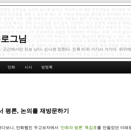
 블로그님
: 곳간에서만 진보 난다. 신나면 망한다. 인류 따위 거기서 거기다. 위악
만화
시사
방명록
 평론, 논의를 재방문하기
어쩌다보니, 만화웹진 두고보자에서
‘만화와 평론’ 특집호
를 만들었던 이래로