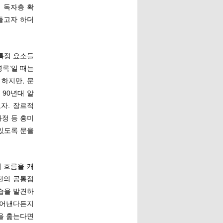
 독자층 확
들고자 하더
특정 요소들
명록’일 때는
하지만, 문
90년대 알
자. 장르적
정 등 흥미
있도록 문을
 흐름을 캐
턴의 공통점
습을 발견하
다루어낸다든지
을 훑는다면