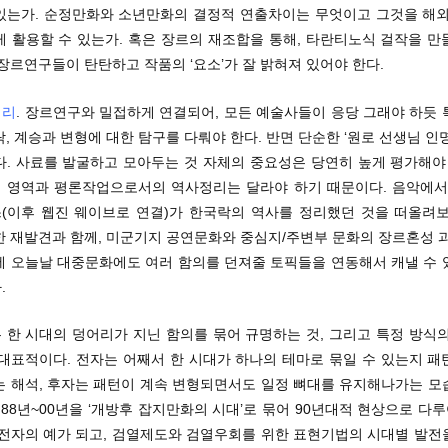
있는가. 순정만화와 소년만화의 결정적 연출차이는 무엇이고 그것을 해외
게 활용할 수 있는가. 혹은 장르의 재조합을 통해, 타란티노식 걸작을 만
장르연구들이 탄탄하고 작품의 ‘요소’가 잘 밝혀져 있어야 한다.
정리
. 장르연구와 밀접하게 연결되어, 모든 예술사들이 응당 그래야 하듯 
, 계승과 변형에 대한 탐구를 다뤄야 한다. 반면 단순한 ‘원로 선생님 인
다. 사료를 발굴하고 모아두는 것 자체의 중요성은 당연히 높게 평가해야 
 영역과 평론작업으로서의 역사정리는 달라야 하기 때문이다. 음악에서 
(이후 웹진 웨이브로 연결)가 한국락의 역사를 정리했던 것을 떠올려보
한 재발견과 함께, 미군기지 공연문화와 중심지/주변부 문화의 장르혼성 과
에 오늘날 대중문화에도 여러 함의를 던져줄 토픽들을 연동해서 캐낼 수 
.
 한 시대의 덩어리가 지닌 함의를 묶어 규명하는 것, 그리고 특정 방식의
 대표적이다. 전자는 어째서 한 시대가 하나의 테마로 묶일 수 있는지 패
는 해석, 후자는 패턴이 계속 변형되면서도 일정 뼈대를 유지해나가는 모
 88년~00년을 ‘개방후 잡지만화의 시대’로 묶어 90년대적 현상으로 
 전자의 예가 되고, 검열제도와 검열우회를 위한 표현기법의 시대별 발전