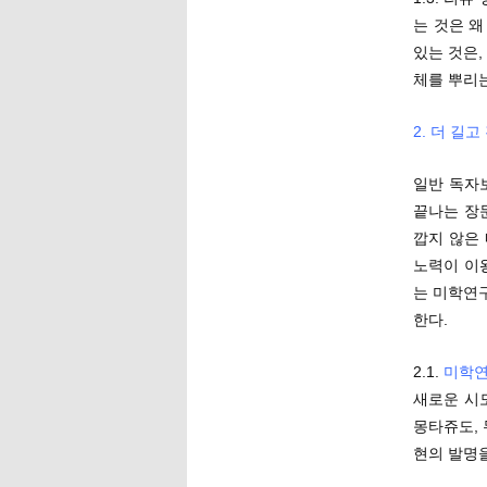
는 것은 
있는 것은,
체를 뿌리는
2. 더 길
일반 독자
끝나는 장
깝지 않은
노력이 이
는 미학연구
한다.
2.1.
미학
새로운 시
몽타쥬도,
현의 발명