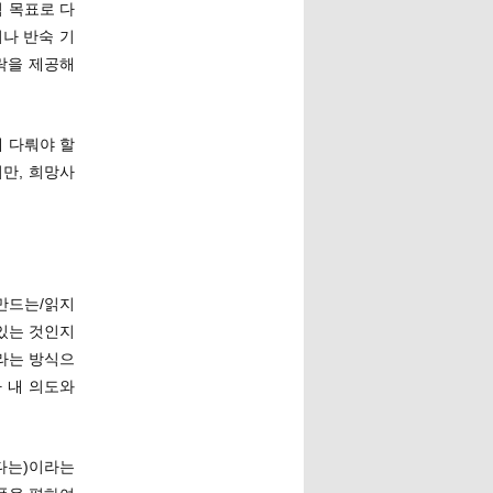
 목표로 다
나 반숙 기
락을 제공해
 다뤄야 할
만, 희망사
만드는/읽지
미있는 것인지
라는 방식으
 내 의도와
한다는)이라는