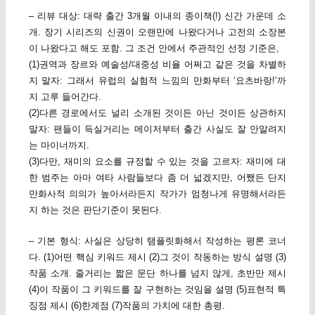
– 리뷰 대상: 대략 출간 3개월 이내의 종이책(!) 신간 가운데 소
개. 장기 시리즈의 신권이 오랜만에 나왔다거나 고전의 소장본
이 나왔다고 해도 포함. 그 조건 안에서 주관적인 선정 기준은,
(1)권역과 장르와 예술성/대중성 비율 어쩌고 같은 것을 차별하
지 말자: 그래서 유럽의 실험적 느낌의 만화부터 ‘요츠바랑!’까
지 고루 들어간다.
(2)다른 경로에서도 널리 소개된 것이든 아닌 것이든 상관하지
말자: 팬들이 득실거리는 메이저부터 출간 사실도 잘 안알려지
는 마이너까지.
(3)다만, 재미의 요소를 규정할 수 있는 것을 고르자: 재미에 대
한 범주는 아마 여타 사람들보다 좀 더 넓겠지만, 어쨌든 단지
만화사적 의의가 높아서라든지 작가가 엄청나게 유명해서라든
지 하는 것은 판단기준이 못된다.
– 기본 형식: 사실은 상당히 탬플릿화해서 작성하는 평론 코너
다. (1)어떤 핵심 키워드 제시 (2)그 것이 작동하는 방식 설명 (3)
작품 소개. 줄거리는 짧은 문단 하나를 넘지 않게, 초반만 제시
(4)이 작품이 그 키워드를 잘 구현하는 것임을 설명 (5)표현적 특
징점 제시 (6)한계점 (7)작품의 가치에 대한 총평.