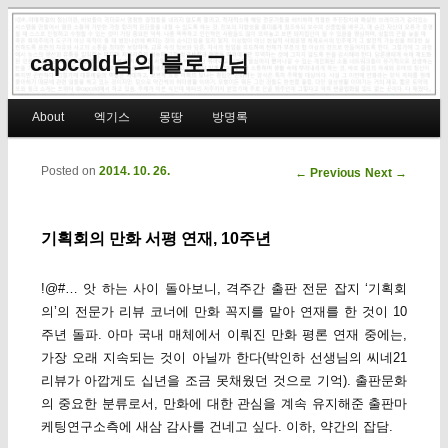
capcold님의 블로그님
Main menu
About
엑기스
몽땅
방명록
Skip to primary content
Skip to secondary content
Posted on
2014. 10. 26.
Post navigation
←
Previous
Next
→
기획회의 만화 서평 연재, 10주년
!@#… 앗 하는 사이 돌아보니, 격주간 출판 전문 잡지 ‘기획회
의’의 전문가 리뷰 코너에 만화 꼭지를 맡아 연재를 한 것이 10
주년 돌파. 아마 국내 매체에서 이뤄진 만화 평론 연재 중에는,
가장 오래 지속되는 것이 아닐까 한다(박인하 선생님의 씨네21
리뷰가 아깝게도 십년을 조금 못채웠던 것으로 기억). 출판문화
의 중요한 분류로서, 만화에 대한 관심을 계속 유지해준 출판마
케팅연구소측에 새삼 감사를 건네고 싶다. 이하, 약간의 잡담.