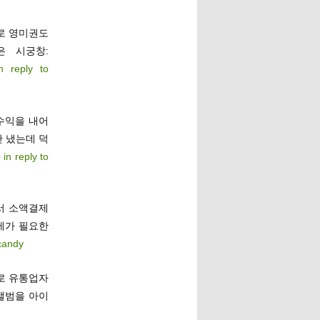
고로 영미권도
 시궁창:
in reply to
수익을 내어
만 냈는데 덕
b
in reply to
라서 소액결제
경제가 필요한
candy
로 유통업자
 앨범을 아이