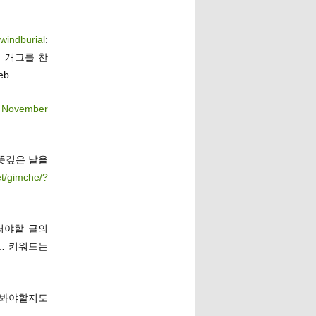
@
windburial
:
 개그를 찬
eb
, November
뜻깊은 날을
net/gimche/?
써야할 글의
… 키워드는
해봐야할지도