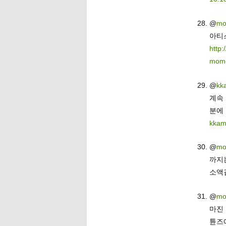
@
mo
아티
http:
mom
@
kk
계속
분에
kkam
@
mo
까지는
소액
@
mo
마진 
튠즈