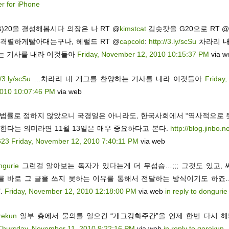
er for iPhone
G)20을 결성해봅시다 의장은 나 RT @
kimstcat
김슷캇을 G20으로 RT 
 격렬하게빨아대는구나, 헤럴드 RT @
capcold
:
http://3.ly/scSu
차라리 내
는 기사를 내라 이것들아
Friday, November 12, 2010 10:15:37 PM
via w
//3.ly/scSu
…차라리 내 개그를 찬양하는 기사를 내라 이것들아
Friday
2010 10:07:46 PM
via web
 법률로 정하지 않았으니 국경일은 아니라도, 한국사회에서 “역사적으로 
”한다는 의미라면 11월 13일은 매우 중요하다고 본다.
http://blog.jinbo.
623
Friday, November 12, 2010 7:40:11 PM
via web
ngurie
그런걸 알아보는 독자가 있다는게 더 무섭습…;;; 그것도 있고, 
를 바로 그 글을 쓰지 못하는 이유를 통해서 전달하는 방식이기도 하죠
’.
Friday, November 12, 2010 12:18:00 PM
via web
in reply to dongurie
rekun
일부 층에서 물의를 일으킨 “개그강화주간”을 언제 한번 다시 
Thursday, November 11, 2010 9:22:16 PM
via web
in reply to gorekun