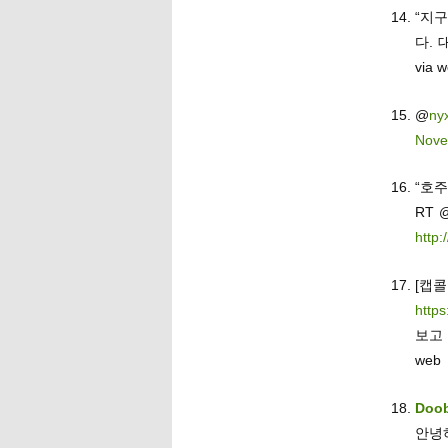
“지
다.
via 
@
nyx
Nove
“호주
RT 
http:
[캡
https
보고
web
Doo
안녕