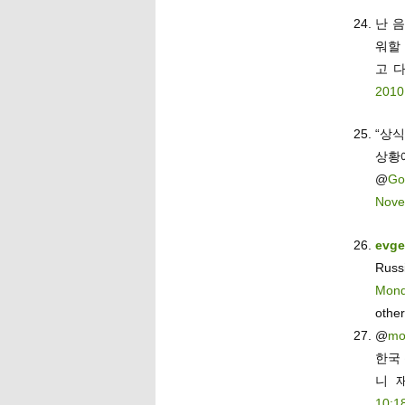
난 
워할
고 
2010
“상
상황
@
Go
Nove
evg
Russ
Mond
othe
@
mo
한국
니 
10:1