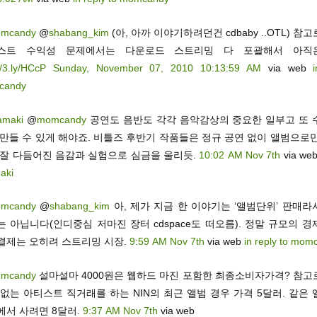
mcandy
@
shabang_kim
(아, 아까 이야기하려던건 cdbaby ..OTL) 참
스트 수익성 문제에서는 다운로드 스트리밍 다 포괄해서 아직은
//3.ly/HCcP
Sunday, November 07, 2010 10:13:59 AM
via web
candy
amaki
@
momcandy
공연도 음반도 각각 음악감상의 중요한 일부고 또 
 만들 수 있게 해야죠. 비틀즈 후반기 작품들은 정규 공연 없이 앨범으로
 잘 다듬어진 음감과 실험으로 심금을 울리듯.
10:02 AM Nov 7th
via we
aki
mcandy
@
shabang_kim
아, 제가 지금 한 이야기는 ‘앨범단위’ 판매
 아닙니다(인디중심 저마진 장터 cdspace도 떠오름). 정말 규모의 
결제는 오히려 스트리밍 시장.
9:59 AM Nov 7th
via web
in reply to mom
mcandy
설마설마 4000원은 웹하드 마진 포함한 최종소비자가격? 참고
없는 아티스트 직거래를 하는 NIN의 최근 앨범 경우 가격 5달러. 같은
에서 사려면 8달러.
9:37 AM Nov 7th
via web