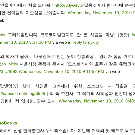
구인들아 나에게 힘을 모아줘!”
http://3.ly/ArvG
달롱넷에서 반다이에 승부
 대한 건덕들의 자존심을 보여줍시다.
Wednesday, November 10, 2010 
web
ity
그러게말입니다 크로코다일던디도 안 본 사람들 마냥. (핫핫)
W
mber 10, 2010 9:37:30 PM
via web
in reply to nyxity
의 역사가 짧아… 나뭇잎으로 만든 옷이 전통의상”;; 결례가 점점 커져나
@
so_picky
서울시청 관광과 관계자 “오스트리아와 호주가 같은 유럽권이
//3.ly/fE93
Wednesday, November 10, 2010 9:11:52 PM
via web
콜닷넷업뎃] 삶과 사연을 그려내기 위한 소스코드 – 최호철 ‘
://capcold.net/blog/6526
| 책 속 추천사. 그 작가의 사회성과 인간미 
 경탄한 적 있다면, 필수 도서.
Wednesday, November 10, 2010 8:40
boBooks
하세요. 신생 만화출판사 두보북스입니다. 이번에 저희의 첫 책으로 최호