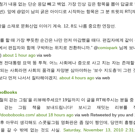
첨가 내용 없는 단순 응답 빼고 백업. 가장 인상 깊은 항목을 뽑아 답글
**번). 앞에 @없이 남의 굵은 아이디로 시작하는 항목은 그 분 트윗의 RT(
 음악을 소재로 문화산업 이야기 계속. 12, 8도 나름 중요한 연장선.
저를 할 때 가장 뿌듯한 순간은 나만 먼저 마감했을 때다. 편집자에게 같
에서 편집자와 함께 구박하는 위치로 전환하니까.” @
comixpark
님께 보
)
about 1 hour ago
via web
현 전대통령 묘역 똥 투척. 어느 사회에나 증오로 사고 치는 자는 존재할
 되는 사회라면 사회의 품격을 자양분 삼아야하는 ‘보수 지도층’이 그런 
보다 먼저 나서서 질타해야겠지.
about 4 hours ago
via web
boBooks
철의 걷는 그림’을 리뷰해주세요!! 19일까지 이 글을 RT해주시는 분들 중
 걷는 그림 책을 보내드립니다! 보시고 재밋는 리뷰를 적
://doobobooks.com/
about 18 hours ago
via web Retweeted by you and 
 후 아무리 생각해도 스콧필그림 영화판은 좀 많이 짱인데, 당연히 흥행
길을 갈 수 밖에 없는 것도 사실.
Saturday, November 13, 2010 2:31