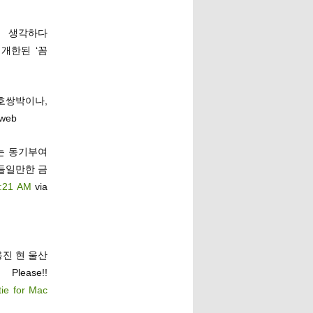
생각하다
개한된 ‘꼼
호쌍박이나,
 web
는 동기부여
들일만한 금
5:21 AM
via
용진 현 울산
ease!!
ie for Mac