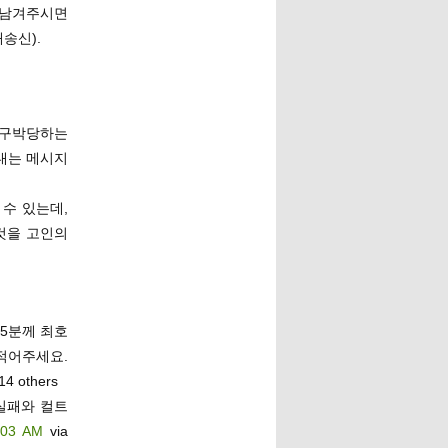
로 남겨주시면
재송신).
이 구박당하는
내는 메시지
 수 있는데,
것을 고인의
 5분께 최호
어주세요.
14 others
실패와 컬트
:03 AM
via