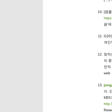
[
https
꼼’에
G2
개인
창작
의 
전적
web
jung
아..
KB
http:
Retw