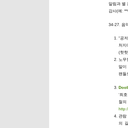
알림과 별 
감사(예: 
34-27.
“공
처지
(핫핫
노무
말이
팬들
Doo
‘최호
철의
http
관람
의 