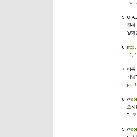
Twitt
G(A
진짜
양하
http:
12, 
비록
기념
pid=
@
do
요지
‘유보
@
go
(…)