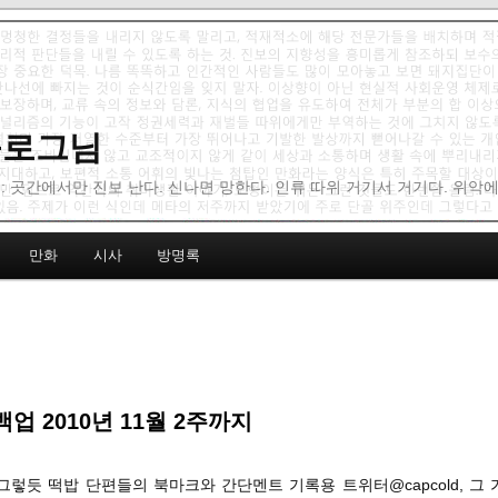
 블로그님
: 곳간에서만 진보 난다. 신나면 망한다. 인류 따위 거기서 거기다. 위악
만화
시사
방명록
업 2010년 11월 2주까지
 그렇듯 떡밥 단편들의 북마크와 간단멘트 기록용 트위터@capcold, 그