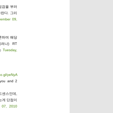
점검을 부러
란다. 그리
vember 09,
토론하며 해당
려나) RT
는
Tuesday,
oo.gl/yeNyA
you and 2
드센스인데,
는게 단점이
 07, 2010