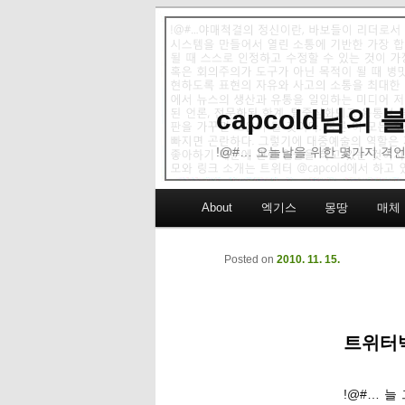
capcold님의
!@#… 오늘날을 위한 몇가지 격언
Main menu
About
엑기스
몽땅
매체
Skip to primary content
Skip to secondary content
Posted on
2010. 11. 15.
트위터백
!@#… 늘