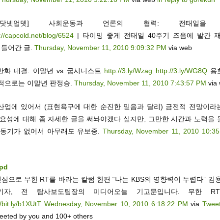
캡콜닷넷업뎃] 사회운동과 언론의 협력: 전태일을 
://capcold.net/blog/6524
| 타이밍 좋게 전태일 40주기 즈음에 발간 재
 들어간 글.
Thursday, November 11, 2010 9:09:32 PM
via web
0만화 대결: 이말년 vs 굽시니스트
http://3.ly/Wzag
http://3.ly/WG8Q
용
적으로는 이말년 판정승.
Thursday, November 11, 2010 7:43:57 PM
via
산업에 있어서 (표현욕구에 대한 순진한 믿음과 달리) 금전적 전망이라
중요성에 대해 좀 자세한 글을 써놔야겠다 싶지만, 그만한 시간과 노력을 
 동기가 없어서 아무래도 유보중.
Thursday, November 11, 2010 10:3
pd
진심으로 무한 RT를 바라는 칼럼 한편 “나는 KBS의 영향력이 두렵다” 김
S기자, 전 탐사보도팀장의 미디어오늘 기고문입니다. 무한 RT Pl
//bit.ly/b1XUtT
Wednesday, November 10, 2010 6:18:22 PM
via
Tweet
eeted by you and 100+ others