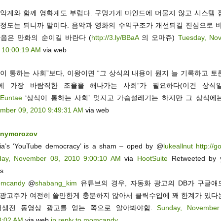
음악계와 함께 영화계도 부럽다. 구멍가게 마인드에 머물지 않고 시스템 
 정도는 되니까 말이다. 음악과 영화의 수익구조가 개선되길 진심으로 바
다음은 만화의 순이길 바란다 (
http://3.ly/BBaA
의 오마쥬)
Tuesday, No
 10:00:19 AM
via web
식이 통하는 사회”보다, 이왕이면 “그 상식의 내용이 뭔지 늘 기록하고 
에 가장 바람직한 조율을 해나가는 사회”가 필요하다(이건 상식일
Euntae
‘상식이 통하는 사회’ 멋지고 가슴설레기는 하지만 그 상식에
mber 09, 2010 9:49:31 AM
via web
enymorozov
ia’s ‘YouTube democracy’ is a sham – oped by @
lukeallnut
http://g
ay, November 08, 2010 9:00:10 AM
via
HootSuite
Retweeted by 
rs
mcandy
@
shabang_kim
유튜브의 경우, 자동화 광고의 DB가 구글애
 광고주가 여전히 쓸만한게 충분하지 않아서 클릭수입에 꽤 한계가 있다
재생전 동영상 광고를 얻는 쪽으로 알아봐야함.
Sunday, November
8:02 AM
via web
in reply to momcandy