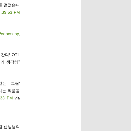
를 걸었습니
9:39:53 PM
ednesday,
간다! OTL
라 생각해”
걷는 그림’
넘치는 작품을
:33 PM
via
철 선생님의