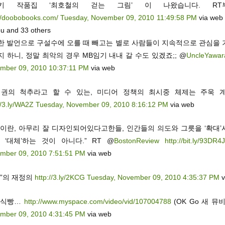
키 작품집 ‘최호철의 걷는 그림’ 이 나왔습니다. RT부
://doobobooks.com/
Tuesday, November 09, 2010 11:49:58 PM
via web
ou and 33 others
한 발언으로 구설수에 오를 때 빼고는 별로 사람들이 지속적으로 관심을 
 하니, 정말 최악의 경우 MB임기 내내 갈 수도 있겠죠;; @
UncleYawar
mber 09, 2010 10:37:11 PM
via web
정권의 척추라고 할 수 있는, 미디어 정책의 최시중 체제는 주욱 
//3.ly/WA2Z
Tuesday, November 09, 2010 8:16:12 PM
via web
술이란, 아무리 잘 디자인되어있다고한들, 인간들의 의도와 그릇을 ‘확대’
 ‘대체’하는 것이 아니다.” RT @
BostonReview
http://bit.ly/93DR4
mber 09, 2010 7:51:51 PM
via web
차”의 재정의
http://3.ly/2KCG
Tuesday, November 09, 2010 4:35:37 PM
v
 식빵…
http://www.myspace.com/video/vid/107004788
(OK Go 새 뮤
mber 09, 2010 4:31:45 PM
via web