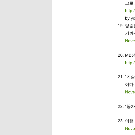
크로
http
by y
엉뚱
기까지
Nove
MB
http:
“기
이다.
Nove
“똥
이런
Nove