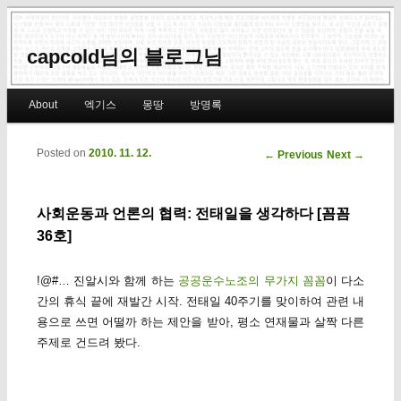
capcold님의 블로그님
Main menu
About
엑기스
몽땅
방명록
Skip to primary content
Skip to secondary content
Posted on
2010. 11. 12.
Post navigation
←
Previous
Next
→
사회운동과 언론의 협력: 전태일을 생각하다 [꼼꼼
36호]
!@#… 진알시와 함께 하는
공공운수노조의 무가지 꼼꼼
이 다소
간의 휴식 끝에 재발간 시작. 전태일 40주기를 맞이하여 관련 내
용으로 쓰면 어떨까 하는 제안을 받아, 평소 연재물과 살짝 다른
주제로 건드려 봤다.