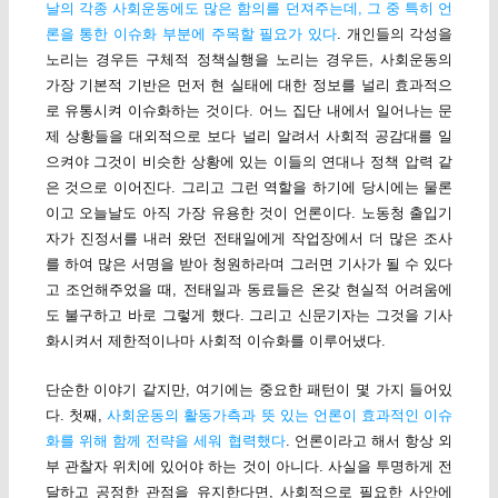
날의 각종 사회운동에도 많은 함의를 던져주는데, 그 중 특히 언
론을 통한 이슈화 부분에 주목할 필요가 있다
. 개인들의 각성을
노리는 경우든 구체적 정책실행을 노리는 경우든, 사회운동의
가장 기본적 기반은 먼저 현 실태에 대한 정보를 널리 효과적으
로 유통시켜 이슈화하는 것이다. 어느 집단 내에서 일어나는 문
제 상황들을 대외적으로 보다 널리 알려서 사회적 공감대를 일
으켜야 그것이 비슷한 상황에 있는 이들의 연대나 정책 압력 같
은 것으로 이어진다. 그리고 그런 역할을 하기에 당시에는 물론
이고 오늘날도 아직 가장 유용한 것이 언론이다. 노동청 출입기
자가 진정서를 내러 왔던 전태일에게 작업장에서 더 많은 조사
를 하여 많은 서명을 받아 청원하라며 그러면 기사가 될 수 있다
고 조언해주었을 때, 전태일과 동료들은 온갖 현실적 어려움에
도 불구하고 바로 그렇게 했다. 그리고 신문기자는 그것을 기사
화시켜서 제한적이나마 사회적 이슈화를 이루어냈다.
단순한 이야기 같지만, 여기에는 중요한 패턴이 몇 가지 들어있
다. 첫째,
사회운동의 활동가측과 뜻 있는 언론이 효과적인 이슈
화를 위해 함께 전략을 세워 협력했다
. 언론이라고 해서 항상 외
부 관찰자 위치에 있어야 하는 것이 아니다. 사실을 투명하게 전
달하고 공정한 관점을 유지한다면, 사회적으로 필요한 사안에