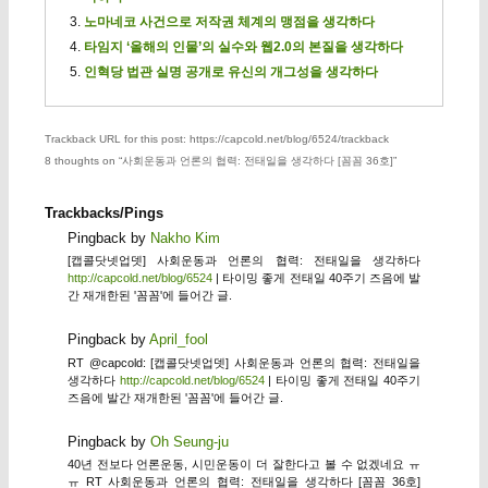
노마네코 사건으로 저작권 체계의 맹점을 생각하다
타임지 ‘올해의 인물’의 실수와 웹2.0의 본질을 생각하다
인혁당 법관 실명 공개로 유신의 개그성을 생각하다
Trackback URL for this post: https://capcold.net/blog/6524/trackback
8 thoughts on “
사회운동과 언론의 협력: 전태일을 생각하다 [꼼꼼 36호]
”
Trackbacks/Pings
Pingback by
Nakho Kim
[캡콜닷넷업뎃] 사회운동과 언론의 협력: 전태일을 생각하다
http://capcold.net/blog/6524
| 타이밍 좋게 전태일 40주기 즈음에 발
간 재개한된 '꼼꼼'에 들어간 글.
Pingback by
April_fool
RT @capcold: [캡콜닷넷업뎃] 사회운동과 언론의 협력: 전태일을
생각하다
http://capcold.net/blog/6524
| 타이밍 좋게 전태일 40주기
즈음에 발간 재개한된 '꼼꼼'에 들어간 글.
Pingback by
Oh Seung-ju
40년 전보다 언론운동, 시민운동이 더 잘한다고 볼 수 없겠네요 ㅠ
ㅠ RT 사회운동과 언론의 협력: 전태일을 생각하다 [꼼꼼 36호]