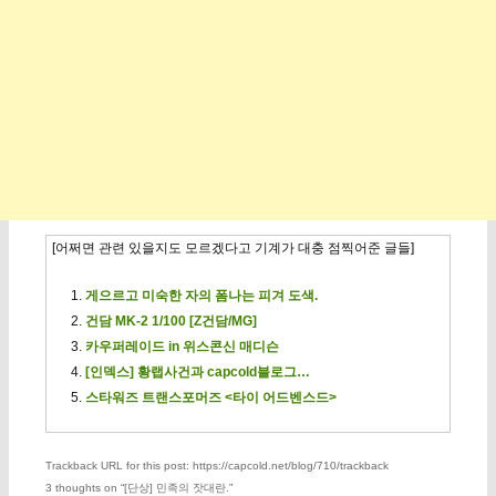
[어쩌면 관련 있을지도 모르겠다고 기계가 대충 점찍어준 글들]
게으르고 미숙한 자의 폼나는 피겨 도색.
건담 MK-2 1/100 [Z건담/MG]
카우퍼레이드 in 위스콘신 매디슨
[인덱스] 황랩사건과 capcold블로그…
스타워즈 트랜스포머즈 <타이 어드벤스드>
Trackback URL for this post: https://capcold.net/blog/710/trackback
3 thoughts on “
[단상] 민족의 잣대란.
”