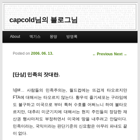
capcold님의 블로그님
Main menu
About
엑기스
몽땅
방명록
Skip to primary content
Skip to secondary content
Posted on
2006. 06. 13.
Post navigation
←
Previous
Next
→
[단상] 민족의 잣대란.
!@#… 사람들의 민족주의는, 월드컵에는 뜨겁게 타오르지만
FTA에 대해서는 타오르지 않는다. 황우석 줄기세포는 구라임에
도 불구하고 미국으로 부터 특허 수호를 어쩌느니 하며 불타오
르지만, 대추리 미군기지에 대해서는 현지 주민들의 정당한 재
산권 행사마저도 부정하면서 미국에 땅을 내주려고 안달이다.
민족이라는, 국익이라는 판단기준의 신묘함은 아무리 파내도 끝
이 없다.