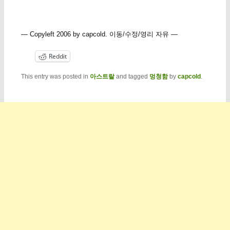
— Copyleft 2006 by capcold. 이동/수정/영리 자유 —
Reddit
This entry was posted in
아스트랄
and tagged
멍청함
by
capcold
.