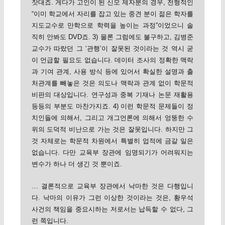
잣대죠. 게다가 고인이 된 신모 제자분의 경우, 전형적인
“이미 학교에서 자리를 잡고 있는 중견 분이 젊은 학자를
지도교수로 만학으로 학력을 높이는 과정”이었으니 솔
직히 안봐도 DVD죠. 3) 물론 그럼에도 불구하고, 김병준
교수가 따랐던 그 ‘관행’이 잘못된 것이라는 것 역시 굳
이 언급할 필요도 없습니다. 데이터 조사의 정확한 맥락
과 기여 관계, 사용 방식 등에 있어서 확실한 설명과 출
처관계를 빼놓은 것은 의도나 맥락과 관계 없이 학문적
비판의 대상입니다. 연구성과 중복 기재나 논문 재활용
등등의 부분도 마찬가지죠. 4) 이런 학문적 문제들이 정
치인들에 의해서, 그리고 개그언론에 의해서 엉뚱한 수
위의 도덕적 비난으로 가는 것은 잘못입니다. 하지만 그
것 자체로는 학문적 차원에서 특별히 업적에 금갈 일은
없습니다. 다만 교육부 장관에 임명되기가 어려워지는
변수가 하나 더 생긴 것 뿐이죠.
… 결론적으로 교육부 장관에서 낙마한 것은 다행입니
다. 낙마의 이유가 그런 이상한 것이라는 것은, 황우석
사건의 책임을 중요시하는 저로서는 납득할 수 없다, 그
런 쪽입니다.