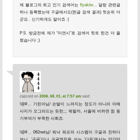
제 블로그의 최고 인기 검색어는
flyakite
… 달랑 관련글
하나 등록했는데 구글에서도(한글 검색 결과) 첫순위 더
군요.. 신기하게도 말이죠 :|
P.S. 방금전에 제가 “미연시”로 검색어 힛트 한건 더 올
렸습니다 ;)
capcold
on
2006. 08. 01. at 7:57 am
said:
!@#… 기린아님/ 손발이 느려지는 정도가 아니라 아예
사지가 오그라드는 듯한;;; 뭐랄까, 서울에 비하면 참 동
기부여가 부족한 사회죠.
!@#… 082net님/ 워낙 워프의 시스템이 구글과 친하다
보니, ‘구글’이나 구글엔진을 쓰는 ‘다음’에서는 약간만