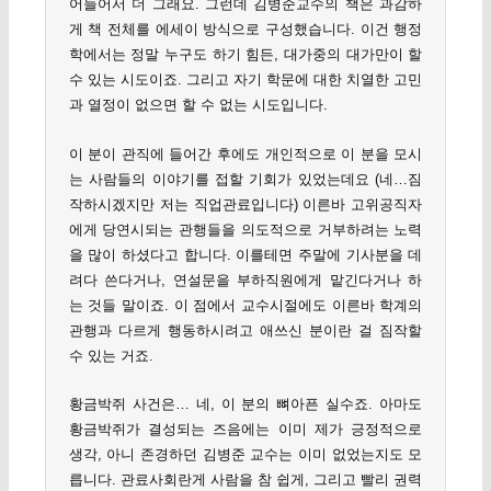
어들어서 더 그래요. 그런데 김병준교수의 책은 과감하
게 책 전체를 에세이 방식으로 구성했습니다. 이건 행정
학에서는 정말 누구도 하기 힘든, 대가중의 대가만이 할
수 있는 시도이죠. 그리고 자기 학문에 대한 치열한 고민
과 열정이 없으면 할 수 없는 시도입니다.
이 분이 관직에 들어간 후에도 개인적으로 이 분을 모시
는 사람들의 이야기를 접할 기회가 있었는데요 (네…짐
작하시겠지만 저는 직업관료입니다) 이른바 고위공직자
에게 당연시되는 관행들을 의도적으로 거부하려는 노력
을 많이 하셨다고 합니다. 이를테면 주말에 기사분을 데
려다 쓴다거나, 연설문을 부하직원에게 맡긴다거나 하
는 것들 말이죠. 이 점에서 교수시절에도 이른바 학계의
관행과 다르게 행동하시려고 애쓰신 분이란 걸 짐작할
수 있는 거죠.
황금박쥐 사건은… 네, 이 분의 뼈아픈 실수죠. 아마도
황금박쥐가 결성되는 즈음에는 이미 제가 긍정적으로
생각, 아니 존경하던 김병준 교수는 이미 없었는지도 모
릅니다. 관료사회란게 사람을 참 쉽게, 그리고 빨리 권력