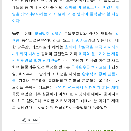
아주 성황리에 미연시에 굶주린 오덕후 아저씨들이 이 블로그로
쇄도한 듯 하다. -_-; 이쯤 되면,
진짜로 이 블로그에서 미연시 게
임을 맛보여줘야하는 게 아닐까, 하는 생각이 들락말락 할 지경
이다
.
!@#… 어째,
황금박쥐 김병준
교육부총리와 관련된 뻘타들,
김
현종
통상교섭본부장(이라고 쓰고
FTA 사도
라고 읽는다)에 대
한 당혹감, 이스라엘의 레바논
침략과 학살극을 적극 지지하러
시위까지 나서는
힐러리 클린턴과 기타
미국의 겉보기에는 제정
신 박혀있을 법한 정치인들
이 주는 황당함, 미사일 가지고 사고
치며 눈물겨운 인정 투쟁을 벌이는
국가원수급 히키코모리
김정
일, 흐지부지 도망가려고 최선을 다하는
황우석과 황빠 담론가
들
, 된장녀 운운하며 통쾌해하고 된장남 운운하며 복수하는 바
보짓들 속에서 어느틈에
양성이 평등하게 멍청이가 되는 세태
등등 수많은 아주 심플하게 미쳐버린 세상사에 대해서 한마디씩
다 하고 싶었으나 추이를 지켜보기에도 바빠서 한 마디도 제대
로 못남겼다는 것을 문뜩 깨달았다. 녹슬었도다 녹슬었어.
Reddit