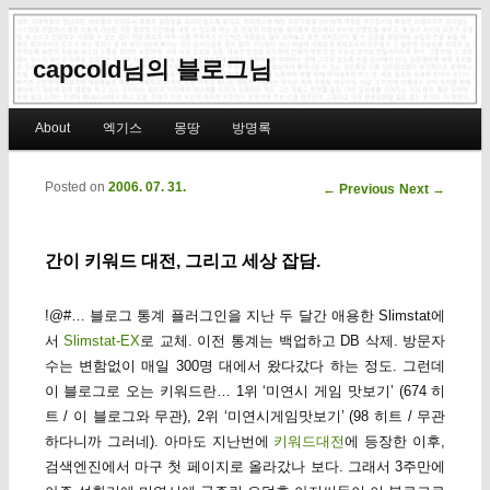
capcold님의 블로그님
Main menu
About
엑기스
몽땅
방명록
Skip to primary content
Skip to secondary content
Posted on
2006. 07. 31.
Post navigation
←
Previous
Next
→
간이 키워드 대전, 그리고 세상 잡담.
!@#… 블로그 통계 플러그인을 지난 두 달간 애용한 Slimstat에
서
Slimstat-EX
로 교체. 이전 통계는 백업하고 DB 삭제. 방문자
수는 변함없이 매일 300명 대에서 왔다갔다 하는 정도. 그런데
이 블로그로 오는 키워드란… 1위 ‘미연시 게임 맛보기’ (674 히
트 / 이 블로그와 무관), 2위 ‘미연시게임맛보기’ (98 히트 / 무관
하다니까 그러네). 아마도 지난번에
키워드대전
에 등장한 이후,
검색엔진에서 마구 첫 페이지로 올라갔나 보다. 그래서 3주만에