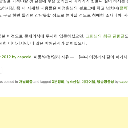
 관심을 가져야할 것 같은데 무슨 소리인지 따라가기 힘들다 싶어 하시는 
조하시길. 좀 더 자세한 내용들은 이정환님의 블로그에 차고 넘치며(
클릭
 구글 한번 돌리면 감당못할 정도로 쏟아질 정도로 첨예한 소재니까. 자
. 3분 버전으로 문제의식에 무사히 입문하셨으면,
그만님의 최근 관련글
도
연한 이야기지만, 더 많은 이해관계가 얽혀있으니.
t 2012 by capcold
. 이동/수정/영리 자유 — [부디 이것까지 같이 퍼가시
t
as posted in
저널리즘
and tagged
3분정리
,
뉴스산업
,
미디어렙
,
방송공공성
by
capc