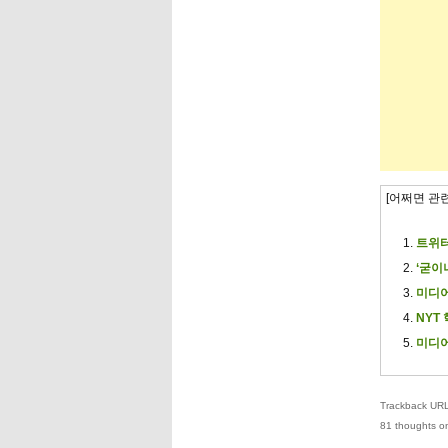
[어쩌면 관
트위터
‘굳이
미디어
NYT
미디어
Trackback URL 
81 thoughts on