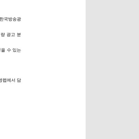
 한국방송광
정량 광고 분
넣을 수 있는
민영렙에서 담