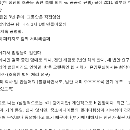
절(현 정권의 조중동 종편 특혜 의지 vs 공공성 규범) 끝에 2011 말부터
:
렙 편입 3년 유예, 그동안은 직접영업.
직접영업은 꽝, 대신 1사 1렙 만들어줄께.
너 계속 공영렙.
 슬쩍 패키지로 함께 처리해줄께.
 여기서 입장들이 갈린다.
 아니면 결국 종편 맘대로 되니, 전면 재검토 (법안 처리 반대, 새 법안 요구
 차악 법안이라도 안하면, 향후 오랫동안 렙 자체가 유명무실해지는 최악
자 (조속한 법안 처리 요구)
 우리 회사 말 안들어줘 (불평하면서도, 법안 처리 주우우우욱 연기 유도…
 있도록)
고로 나는 (심정적으로는 a가 당기지만) 개인적으로 b.입장이다. 최근 ‘
장과 거의 동일. 쉽지 않지만, 중소미디어들의 퀄리티향상과 지속성이 건
위해 무엇보다 중요하다고 보기 때문이다(여기에 대해서는 언젠가 훨씬 자