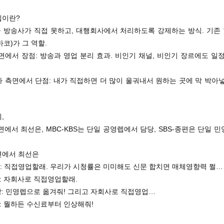
렙이란?
 방송사가 직접 못하고, 대행회사에서 처리하도록 강제하는 방식. 기존
코)가 그 역할.
측면에서 장점: 방송과 영업 분리 효과. 비인기 채널, 비인기 장르에도 일
 회사 측면에서 단점: 내가 직접하면 더 많이 울궈내서 원하는 곳에 막 박아
,
측면에서 최선은, MBC-KBS는 단일 공영렙에서 담당, SBS-종편은 단일 
면에서 최선은
장: 직접영업할래. 우리가 시청률은 미미해도 신문 합치면 매체영향력 쩔…
장: 자회사로 직접영업할래.
장: 민영렙으로 옮겨줘! 그리고 자회사로 직접영업…
장: 뭘하든 수신료부터 인상해줘!