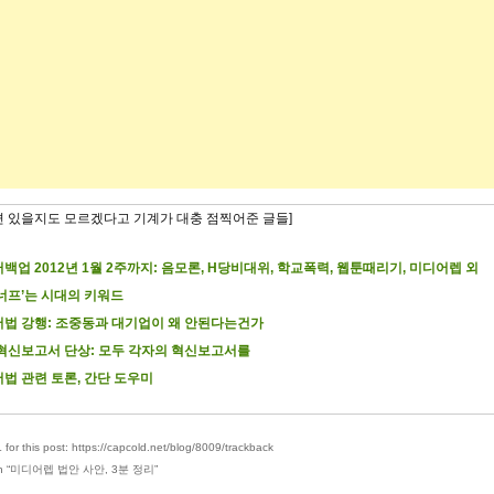
련 있을지도 모르겠다고 기계가 대충 점찍어준 글들]
백업 2012년 1월 2주까지: 음모론, H당비대위, 학교폭력, 웹툰때리기, 미디어렙 외
너프’는 시대의 키워드
법 강행: 조중동과 대기업이 왜 안된다는건가
 혁신보고서 단상: 모두 각자의 혁신보고서를
법 관련 토론, 간단 도우미
for this post: https://capcold.net/blog/8009/trackback
 “
미디어렙 법안 사안, 3분 정리
”