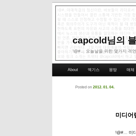
capcold님의
!@#… 오늘날을 위한 몇가지 격언
Main menu
About
엑기스
몽땅
매체
Skip to primary content
Skip to secondary content
Posted on
2012. 01. 04.
미디어렙
!@#… 미