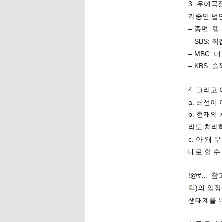
3. 우여곡
리중인 법안
– 종편: 
– SBS: 
– MBC: 
– KBS:
4. 그리고
a. 최선이
b. 현재의
라도 처리하
c. 아 왜
대로 할 수
!@#… 참
릭
)의 입
생태계를 