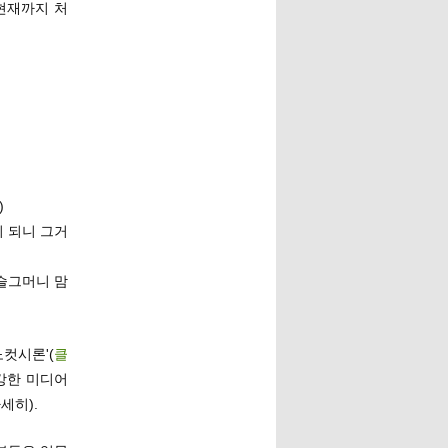
 현재까지 처
)
이 되니 그거
 슬그머니 맘
노컷시론'(
클
강한 미디어
세히).