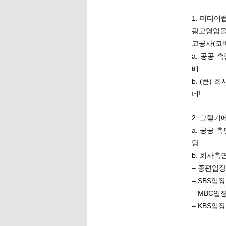
1. 미디어
광고영업을
고공사(코바
a. 공공 
배.
b. (큰)
데!
2. 그렇기에
a. 공공 
당.
b. 회사측
– 종편입
– SBS입
– MBC입
– KBS입