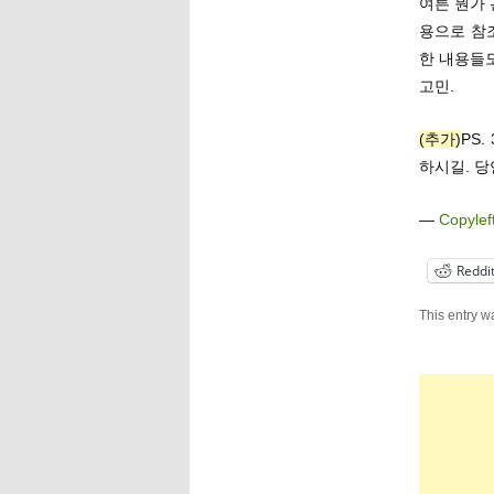
여튼 뭔가
용으로 참
한 내용들도
고민.
(추가)
PS
하시길. 당
—
Copylef
Reddi
This entry w