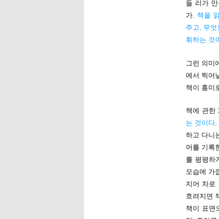
들 리가 
가.
책을 
주고, 무
휘하는 것
그런 의미에
에서 찍어낼
책이 흥미
책에 관한
는 것이다
하고 다니
어를 기록
를 평평하
모습에 가깝
지어 차로
흐려지면 책
책이 표면으