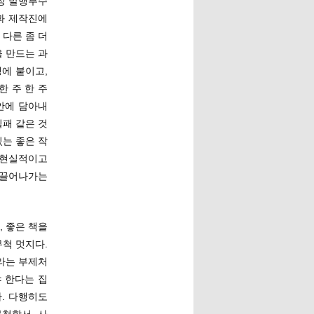
가장 발행부수
과 제작진에
 다른 좀 더
 만드는 과
에 붙이고,
 주 한 주
안에 담아내
패 같은 것
는 좋은 작
 현실적이고
 끌어나가는
 좋은 책을
무척 멋지다.
”라는 부제처
 한다는 집
. 다행히도