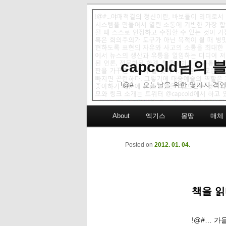
capcold님의
!@#… 오늘날을 위한 몇가지 격언
Main menu
About
엑기스
몽땅
매체
Skip to primary content
Skip to secondary content
Posted on
2012. 01. 04.
책을 읽
!@#… 가