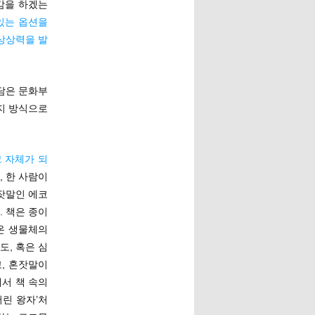
감을 하겠는
있는 옵션을
상상력을 발
 담은 문화부
가지 방식으로
그 자체가 되
, 한 사람이
잣말인 에코
 책은 종이
온 생물체의
도, 혹은 심
, 혼잣말이
에서 책 속의
어린 왕자’처