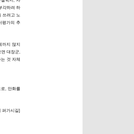
철학서, 사
 부각하려 하
 쓰려고 노
서평가의 추
게까지 많지
보면 대장군,
는 것 자체
로, 만화를
 퍼가시길]