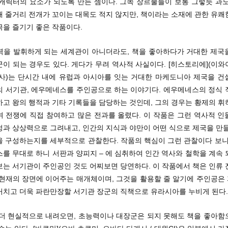
 캐릭터의 요소가 되도록 만든 셈이다. 그쪽 장르물들이 보통 그렇듯 과도
해 줄거리 전개가 꼬이는 대목도 적지 않지만, 책이라는 소재에 관한 유쾌
극을 즐기기 좋은 작품이다.
력을 발휘하게 되는 세계관이 아니더라도, 책을 좋아하다가 거대한 제국
이 되는 경우도 있다. 게다가 무려 역사적 사실이다. [히스토리에](이
화사)는 단시간 내에 유럽과 아시아를 잇는 거대한 마케도니아 제국을 건
의 서기관, 에우메네스를 주인공으로 하는 이야기다. 에우메네스의 정식 
하고 왕의 행적과 기타 기록들을 담당하는 것인데, 그의 경우는 황제의 휘
며 전쟁에 직접 참여하고 많은 전과를 올렸다. 이 작품은 그런 역사적 인
정과 상상력으로 그려내고, 인간의 지식과 야만이 어떤 식으로 제국을 만들
 구성하는지를 세부적으로 관찰한다. 작품의 핵심이 그런 관찰이다 보니,
를 무대로 하니 서판과 양피지 – 에 심취하여 인간 역사와 철학을 계속
보는 서기관이 주인공인 것도 어찌보면 당연하다. 이 작품에서 책은 인류 
 현재의 장면에 이어주는 매개체이며, 그것을 활용할 줄 알기에 주인공은
거치고 더욱 파란만장할 서기관 장군의 직책으로 유라시아를 누비게 된다.
 더 현실적으로 내려오면, 초능력이나 대장군은 되지 못해도 책을 좋아함