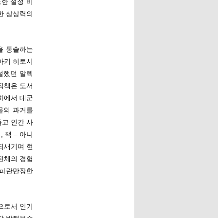
한 설정 비
한 상상력의
을 통솔하는
와아키 히토시
설했던 알렉
직책은 도서
하에서 대군
물의 과거를
고 인간 사
 책 – 아니
 되새기며 현
전체의 경험
 파란만장한
으로서 인기