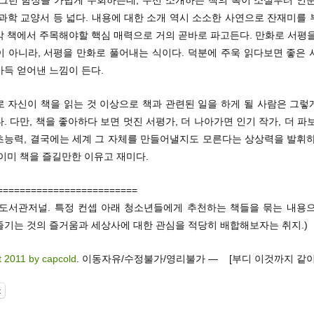
 그런 함정을 가볍게 우회하는데, 우선 소개하는 책의 폭이 소설부터 인문
과학 교양서 등 넓다. 내용에 대한 소개 역시 소소한 사연으로 잔재미를
각 책에서 주목해야할 핵심 매력으로 거의 곧바로 파고든다. 만화로 서평을
이 아니라, 서평을 만화로 풀어내는 식이다. 덕분에 주욱 읽다보면 좋은 
가득 얻어낸 느낌이 든다.
로 자신이 책을 읽는 것 이상으로 책과 관련된 일을 하게 될 사람은 그렇
. 다만, 책을 좋아하다 보면 멋진 서평가, 더 나아가면 인기 작가, 더 파
초능력, 결국에는 세계 그 자체를 만들어낼지도 모른다는 상상력을 발휘하
이미 책을 즐길만한 이유고 재미다.
=========================
교도서관저널. 특정 컨셉 아래 청소년들에게 추천하는 책들을 묶는 내용으
즐기는 것의 즐거움과 세상사에 대한 관심을 적당히 배합해보자는 취지.)
t 2011 by capcold
. 이동자유/수정불가/영리불가 — [부디 이것까지 같이
t