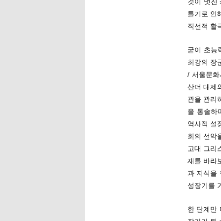
것이 멋진
틀기로 인
직선적 활
굳이 초능
최강의 장군
/ 서울문
산더 대제
관을 관리
을 통솔하
역사적 설
회의 선악을
고대 그리스
재를 바라
과 지식을
성장기를 
한 단계만