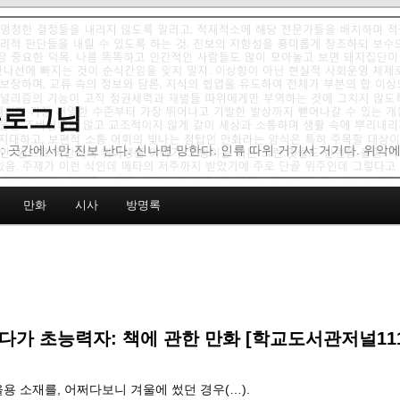
 블로그님
: 곳간에서만 진보 난다. 신나면 망한다. 인류 따위 거기서 거기다. 위악
만화
시사
방명록
다가 초능력자: 책에 관한 만화 [학교도서관저널111
을용 소재를, 어쩌다보니 겨울에 썼던 경우(…).