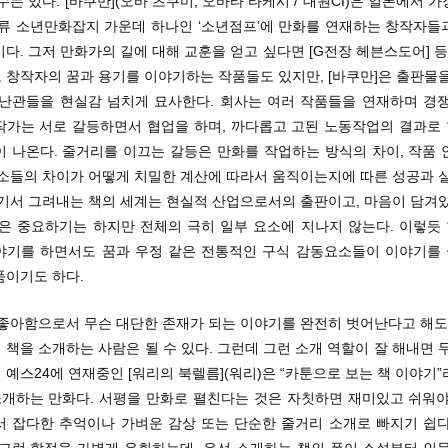
수는 있다. [바쿠만](오바 츠쿠미, 오바타 타케시 / 대원CI)은 일본에서 
주류 소년만화잡지 가운데 하나인 ‘소년점프’에 만화를 연재하는 창작자들
다. 그저 만화가의 길에 대해 교훈을 얻고 싶다면 [G전장 헤븐스도어] 등
 창작자의 꿈과 용기를 이야기하는 작품들도 있지만, [바쿠만]은 출판물을
 난관들을 현실감 넘치게 묘사한다. 회사는 여러 작품들을 연재하며 경쟁
작가는 서로 갈등하면서 협업을 하며, 까다롭고 고된 노동작업의 결과로 한
이 나온다. 줄거리를 이끄는 갈등은 만화를 작업하는 방식의 차이, 작품 
요소들의 차이가 어떻게 치밀한 계산에 따라서 움직이는지에 따른 성공과 실
여기서 그려내는 책의 세계는 현실적 산업으로서의 출판이고, 마음이 담겨있
것은 중요하기는 하지만 전체의 극히 일부 요소에 지나지 않는다. 이렇듯
야기를 하면서도 꿈과 우정 같은 전통적인 구식 감동요소들이 이야기를
품이기도 하다.
 좋아함으로서 무슨 대단한 존재가 되는 이야기를 완전히 벗어난다고 해도,
책을 소개하는 사람은 될 수 있다. 그런데 그런 소개 역할이 잘 해내면 
예스24에 연재중인 [워리의 북렐름](워리)은 “카툰으로 보는 책 이야기
 소개하는 만화다. 서평을 만화로 펼친다는 것은 자칫하면 재미있고 쉬워야
서 잡다한 추억이나 가벼운 감상 또는 단순한 줄거리 소개로 빠지기 쉽다