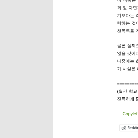
이 작품은
회 및 자연
기보다는 
력하는 것
천목록을 
물론 실제
않을 것이다
나중에는 
가 사실은 
========
(월간 학
진득하게 
—
Copylef
Reddi