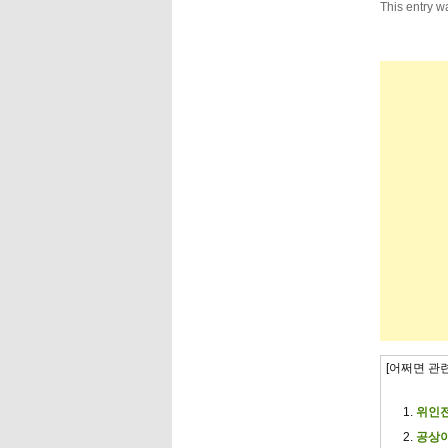
This entry w
[어쩌면 관
위인전
공상이