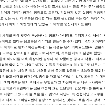
공 무이가 자신만의 작은 공간을 타고 움직이며 다른 기이한 공간들과 조우
를 따르고 있다. 다만 선명한 선형적 줄거리보다는 꿈을 꾸는 듯한 비약적
적 언어와 기이한 공간성 탐험으로 흐른다. 친절하지 않은 실험적 작품임
들고 있는 동안 각 부분을 감상할 때는 묘한 몰입감을 주는 것이 특징이다.
에서 마치 미하엘 엔데의 ‘끝없는 이야기’를 연상시키기도 한다.
의 세계를 책에 맞추어 구성해내는 정도가 아니라도, 우리가 사는 세상이 
직이고 있다는 음모론을 이야기로 만들어볼 수가 있다. [R.O.D.](쿠
다 아키타로 만화 / 학산문화사)라는 작품은 원래 라이트노벨(주: 일본식
을 따르는 장르소설의 일종)으로 시작하여, 독특한 매력의 설정에 힘입어
 통해 이야기를 더욱 확장시킨 경우다. 이 작품에는 궁극의 책들이 세계의
파괴할 힘이 있고, 대영도서관이 이들을 관장하는 비밀조직으로 나온다. 그
 요원이 되는 사람은 책의 가호를 받아 종이를 활용하는 초능력을 발휘하게
 만들고 상대를 공격하며, 종이를 타고 날아다닐 수 있다. 요원은 ‘더 페
, 책의 축복을 받기 위해서는 무엇보다 그 자신이 책을 너무나 사랑해야
인 요미코 리드먼이라는 젊은 여성이 그런 요원인데, 건물 하나를 통째로 
고로 사용하고 있으며 늘 책을 들고 읽으며 다닌다. 즉 전형적인 오타쿠를
히려 세계 최고 비밀요원의 설정으로 승화시킨 것이다. 책을 거의 광적으