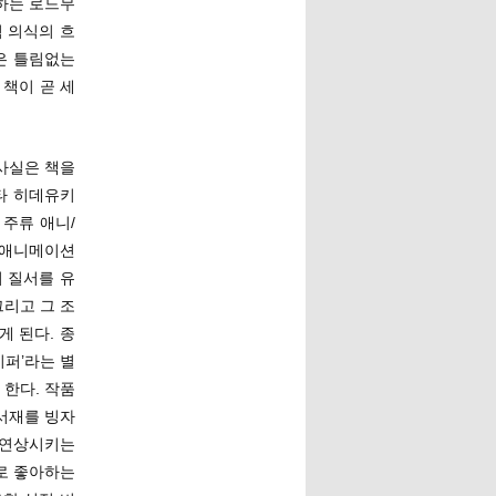
하는 로드무
 의식의 흐
은 틀림없는
 책이 곧 세
사실은 책을
라타 히데유키
 주류 애니/
 애니메이션
 질서를 유
리고 그 조
 된다. 종
이퍼’라는 별
 한다. 작품
서재를 빙자
 연상시키는
로 좋아하는