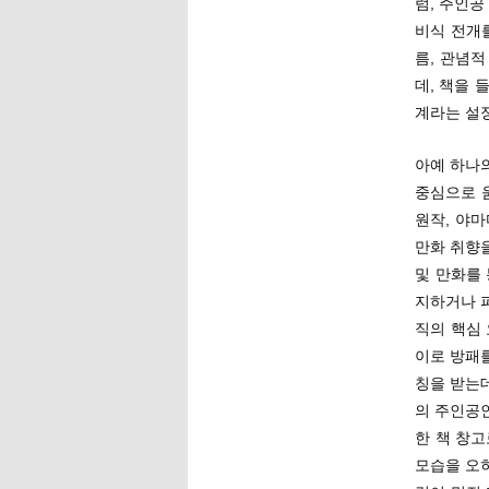
럼, 주인
비식 전개
름, 관념
데, 책을 
계라는 설정
아예 하나
중심으로 움
원작, 야마
만화 취향
및 만화를
지하거나 
직의 핵심
이로 방패를
칭을 받는데
의 주인공
한 책 창
모습을 오