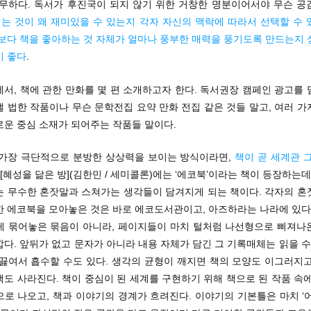
만무하다. 독서가 후진국이 되지 않기 위한 거창한 명분이어서야 무슨 공
읽는 것이 왜 재미있을 수 있는지 각자 자신의 맥락에 따라서 선택할 수 
엇보다 책을 좋아하는 것 자체가 얼마나 풍부한 매력을 풍기도록 만드는지 
이 좋다
.
서, 책에 관한 만화를 몇 편 소개하고자 한다. 독서권장 캠페인 광고를
 법한 작품이나 무슨 문학전집 요약 만화 전집 같은 것들 말고, 여러 
로운 중심 소재가 되어주는 작품들 말이다.
 가장 극단적으로 분방한 상상력을 보이는 방식이라면,
책이 곧 세계관 
. [혜성을 닮은 방](김한민 / 세미콜론)에는 ‘에코북’이라는 책이 등장하는데
는 무수한 혼잣말과 스쳐가는 생각들이 담겨지게 되는 책이다. 각자의 혼
한 에코북을 모아놓은 것은 바로 에코도서관이고, 아즈하라는 나라에 있다.
게 묶어놓은 묶음이 아니라, 페이지들이 마치 털처럼 나선형으로 삐져나
다. 앞뒤가 없고 문자가 아니라 내용 자체가 담긴 그 기록매체는 읽을 수
 끓여서 흡수할 수도 있다. 생각의 균형이 깨지면 책의 모양도 이그러지고
도 사라진다. 책이 중심이 된 세계를 구현하기 위해 책으로 된 작품 속
로 나오고, 책과 이야기의 경계가 흐려진다. 이야기의 기본틀은 마치 ‘