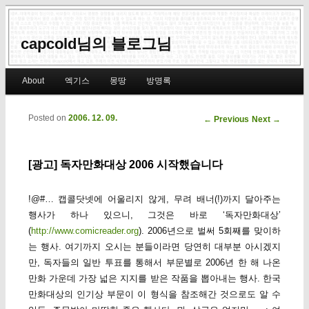
capcold님의 블로그님
Main menu
About
엑기스
몽땅
방명록
Skip to primary content
Skip to secondary content
Posted on
2006. 12. 09.
Post navigation
←
Previous
Next
→
[광고] 독자만화대상 2006 시작했습니다
!@#… 캡콜닷넷에 어울리지 않게, 무려 배너(!)까지 달아주는
행사가 하나 있으니, 그것은 바로 ‘독자만화대상’
(
http://www.comicreader.org
). 2006년으로 벌써 5회째를 맞이하
는 행사. 여기까지 오시는 분들이라면 당연히 대부분 아시겠지
만, 독자들의 일반 투표를 통해서 부문별로 2006년 한 해 나온
만화 가운데 가장 넓은 지지를 받은 작품을 뽑아내는 행사. 한국
만화대상의 인기상 부문이 이 형식을 참조해간 것으로도 알 수