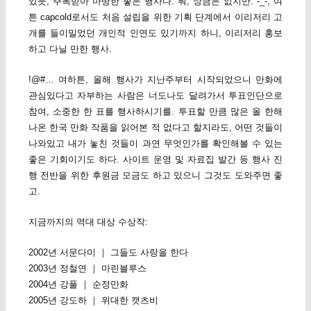
있듯, 주목받아 마땅한 좋은 행사다. 뭐, 상금은 없지만. -_-; 여
튼 capcold로서도 처음 설립을 위한 기획 단계에서 이리저리 고
개를 들이밀었던 개인적 인연도 있기까지 하니, 이리저리 홍보
하고 다닐 만한 행사.
!@#… 여하튼, 올해 행사가 지난주부터 시작되었으니 만화에
관심있다고 자부하는 사람은 너도나도 달려가서 투표인단으로
참여, 소중한 한 표를 행사하시기를. 투표할 만큼 많은 올 한해
나온 한국 만화 작품을 읽어본 적 없다고 할지라도, 어떤 것들이
나와있고 내가 놓친 것들이 과연 무엇인가를 확인해볼 수 있는
좋은 기회이기도 하다. 사이트 운영 및 자료집 발간 등 행사 진
행 전반을 위한 후원금 모금도 하고 있으니 그것도 도와주면 좋
고.
지금까지의 역대 대상 수상작:
2002년 서문다미 ｜ 그들도 사랑을 한다
2003년 정철연 ｜ 마린블루스
2004년 강풀 ｜ 순정만화
2005년 강도하 ｜ 위대한 캣츠비