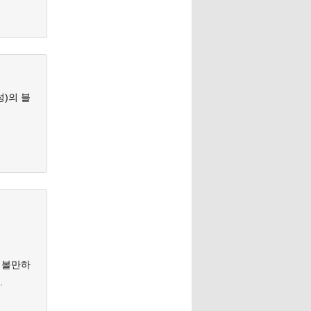
성)의 블
어볼만하
.