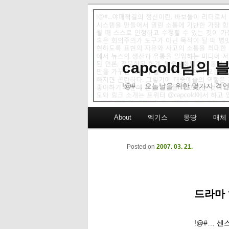
capcold님의
!@#… 오늘날을 위한 몇가지 격언
Main menu
About
엑기스
몽땅
매체
Skip to primary content
Skip to secondary content
Posted on
2007. 03. 21.
드라마 
!@#… 센