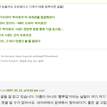
련 있을지도 모르겠다고 기계가 대충 점찍어준 글들]
TV드라마 ‘히어로즈’의 세계관을 점검해보다
라마, 멋지다 – NBC 드라마 ‘히어로즈’
 ‘히어로즈’ 시즌1 전반부 방영 종료 기념 포스팅…
즈 시즌2, 간지 프로모션
즈, 그 대사 언젠간 쓸 줄 알았다
for this post: https://capcold.net/blog/872/trackback
“
드라마 히어로즈, 휴방중 최강 센스 발휘
”
in
on
2007. 03. 21. at 8:02 pm
said:
글들 잘 읽고 있습니다. 다름이 아니라 ‘뽐뿌질’이라는 낱말이 여기 저기
, 뜻을 알 수가 없어서요. 네이버에서 검색해서 찾아보다가, 좋은 글 고맙