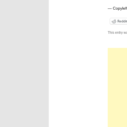
— Copyle
Reddi
This entry w