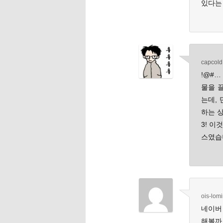
있다는 
capcold
!@#…
물을 
는데,
하는 
3! 이
스였습
ois-lom
네이버
해볼까