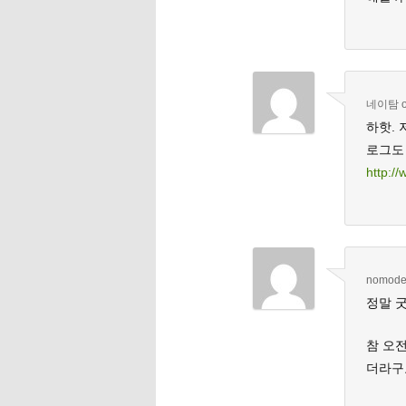
네이탐
하핫. 
로그도
http:/
nomod
정말 
참 오
더라구