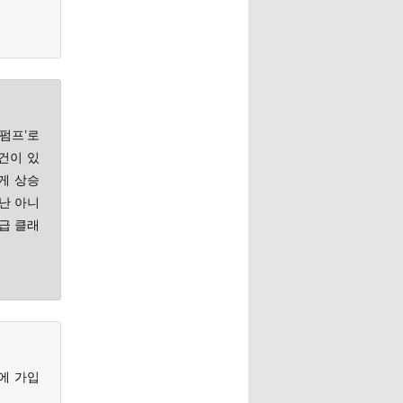
‘펌프’로
건이 있
게 상승
난 아니
고급 클래
에 가입