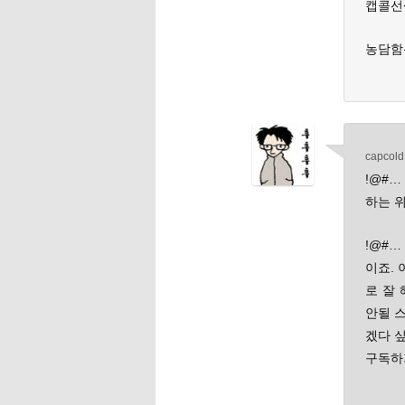
캡콜선
농담함
capcold
!@#…
하는 위
!@#…
이죠.
로 잘
안될 스
겠다 
구독하