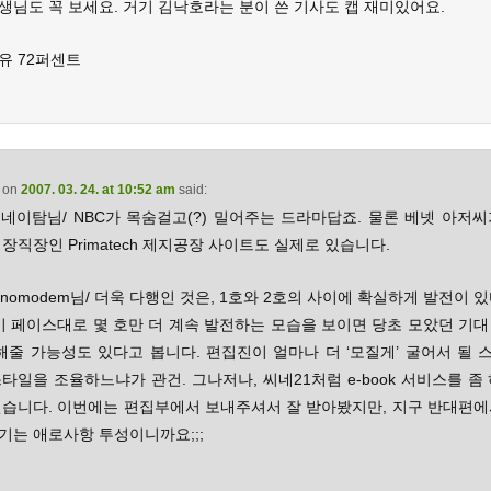
생님도 꼭 보세요. 거기 김낙호라는 분이 쓴 기사도 캡 재미있어요.
유 72퍼센트
on
2007. 03. 24. at 10:52 am
said:
 네이탐님/ NBC가 목숨걸고(?) 밀어주는 드라마답죠. 물론 베넷 아저
장직장인 Primatech 제지공장 사이트도 실제로 있습니다.
 nomodem님/ 더욱 다행인 것은, 1호와 2호의 사이에 확실하게 발전이 
 이 페이스대로 몇 호만 더 계속 발전하는 모습을 보이면 당초 모았던 기대
 해줄 가능성도 있다고 봅니다. 편집진이 얼마나 더 ‘모질게’ 굴어서 될 
타일을 조율하느냐가 관건. 그나저나, 씨네21처럼 e-book 서비스를 좀
싶습니다. 이번에는 편집부에서 보내주셔서 잘 받아봤지만, 지구 반대편에
기는 애로사항 투성이니까요;;;