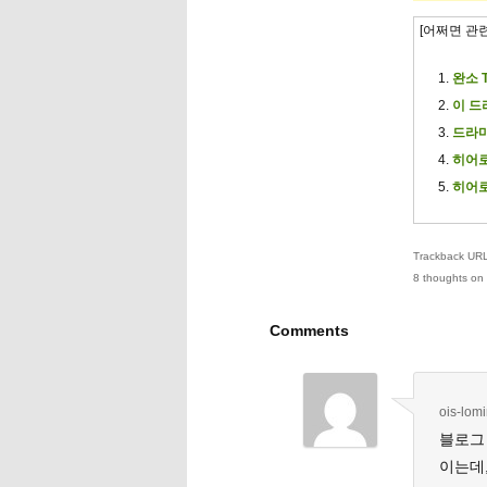
[어쩌면 관
완소 
이 드
드라마
히어로
히어로
Trackback URL 
8 thoughts on 
Comments
ois-lom
블로그 
이는데