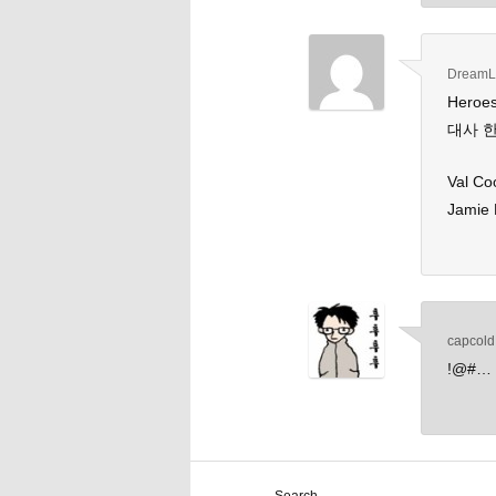
DreamL
Hero
대사 
Val Co
Jamie 
capcold
!@#…