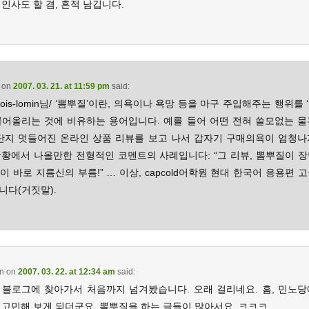
인사도 할 겸, 흔적 남깁니다.
on
2007. 03. 21. at 11:59 pm
said:
 ois-lomin님/ ‘뽐뿌질’이란, 의욕이나 욕망 등을 마구 주입해주는 행위를 
끌어올리는 것에 비유하는 용어입니다. 예를 들어 어떤 전혀 쓸모없는 물
 단지 멋들어진 온라인 상품 리뷰를 보고 나서 갑자기 구매의욕이 엄청나
상황에서 나올만한 전형적인 코멘트의 사례입니다: “그 리뷰, 뽐뿌질이 장
것이 바로 지름신의 부름!” … 이상, capcold어학원 현대 한국어 응용편 
니다(거짓말).
in
on
2007. 03. 22. at 12:34 am
said:
 블로그에 찾아가서 처음까지 넘겨봤습니다. 오래 걸리네요. 흠, 민노당
 고민해 보게 되더군요. 뽐뿌질을 하는 글들이 많아서요. ㅋㅋㅋ