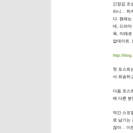
긴장감 조
라니… 하지
다. 원래
데, 드라마
욕, 미래
업데이트.
http://blo
첫 포스트는
서 죄송하고
다음 포스트
에 다른 분
약간 스포
로 남기는 
잖아… 이