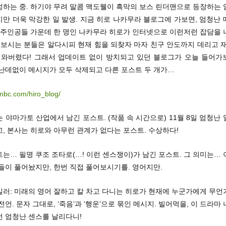
성하는 중. 하기야 무려 말콤 맥도웰이 흑막의 보스 린더맨으로 등장하는 
만 더욱 막강한 일 발생. 지금 히로 나카무라 블로그에 가보면, 엄청난
는 주인공들 가운데 한 명인 나카무라 히로가 인터넷으로 이런저런 잡담을 
 보시는 분들은 알다시피 현재 힘을 되찾자 마자 친구 안도까지 데리고 
로 와버렸다! 그래서 업데이트 없이 방치되고 있던 블로그가 오늘 들어가
 난데없이 메시지가 모두 삭제되고 다른 포스트 두 개가…
g.nbc.com/hiro_blog/
 야마가토 산업에서 남긴 포스트. (작품 속 시간으로) 11월 8일 엄청난
, 본사는 히로와 아무런 관계가 없다는 포스트. 수상하다!
는… 필명 쿠조 조타로(…! 이런 센스쟁이)가 남긴 포스트. 그 의미는…
들이 풀어놨지만, 한번 직접 풀어보시기를. 영어지만.
일러: 미래의 영어 잘하고 칼 차고 다니는 히로가 현재에 누군가에게 무언
전언. 문자 그대로, ‘죽음’과 ‘행운’으로 묶인 메시지. 빌어먹을, 이 드라마
런 엄청난 센스를 날리다니!