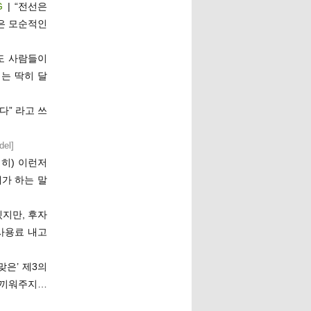
G
| “전선은
은 모순적인
도 사람들이
는 딱히 달
다” 라고 쓰
del
]
히) 이런저
가 하는 말
지만, 후자
사용료 내고
맞은’ 제3의
 끼워주지…