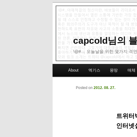
capcold님의
!@#… 오늘날을 위한 몇가지 격언
Main menu
About
엑기스
몽땅
매체
Skip to primary content
Skip to secondary content
Posted on
2012. 08. 27.
트위터백
인터넷실