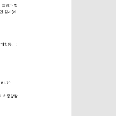
글 알림과 별
면 감사(예:
이해한듯(…)
1-79.
 그리고 하종강칼