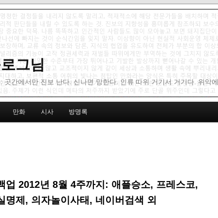
 블로그님
: 곳간에서만 진보 난다. 신나면 망한다. 인류 따위 거기서 거기다. 위악
만화
시사
방명록
업 2012년 8월 4주까지: 애플승소, 프레스코,
명제, 의자놀이사태, 네이버검색 외