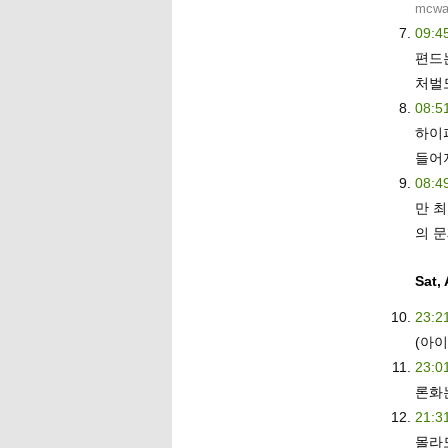
mcwa
09:4
편드는
처벌
08:5
하이
들어
08:4
만 
의 
Sat,
23:2
(아
23:0
론화는
21:3
몰라