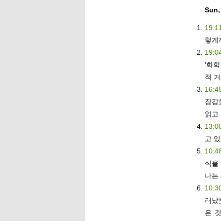
Sun,
19:1
렇게
19:0
‘화학
적 
16:4
장갑
읽고
13:0
고 
10:4
식을
나는
10:3
러났듯
은 