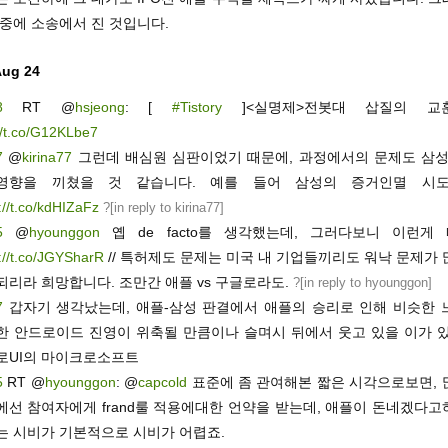
나중에 소송에서 진 것입니다.
 Aug 24
8
RT @
hsjeong
: [
#Tistory
]<실명제>전봇대 삽질의 교
//t.co/G12KLbe7
7
@
kirina77
그런데 배심원 심판이었기 때문에, 과정에서의 문제도 삼성
영향을 끼쳤을 것 같습니다. 예를 들어 삼성의 증거인멸 시도
://t.co/kdHIZaFz
?[
in reply to kirina77
]
5
@
hyounggon
옙 de facto를 생각했는데, 그러다보니 이런게
://t.co/JGYSharR
// 특허제도 문제는 미국 내 기업들끼리도 워낙 문제가
되리라 희망합니다. 조만간 애플 vs 구글로라도.
?[
in reply to hyounggon
]
7
갑자기 생각났는데, 애플-삼성 판결에서 애플의 승리로 인해 비슷한 느
한 안드로이드 진영이 위축될 만큼이나 슬며시 뒤에서 웃고 있을 이가 있
로UI의 마이크로소프트
5
RT @
hyounggon
: @
capcold
표준에 좀 관여해본 짧은 시각으로보면, 
에선 참여자에게 frand룰 적용에대한 언약을 받는데, 애플이 돈네겠다고
는 시비가 기본적으로 시비가 어렵죠.