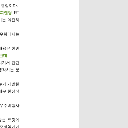
 결점이다.
해피엔딩
RT
이는 여전히
솝우화에서는
 내용은 한번
반대
여기서 관련
생각하는 분
도 누가 개발한
‘매우 한정적
 우주비행사
앞선 트윗에
모바일기기