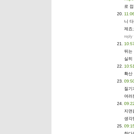
로 
11:0
니 
제죠
reply
10:5
뒤는
실히 
10:5
확산
09:5
질기
여러
09:2
지면
생각
09:1
한다