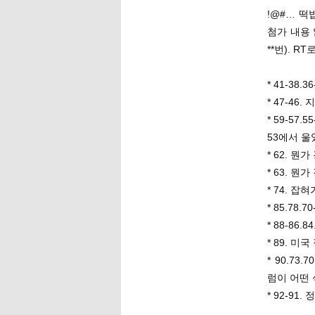
!@#… 떡
첨가 내용 
**번). 
* 41-38.
* 47-46
* 59-5
53에서 울
* 62. 뭔
* 63. 뭔
* 74. 잡
* 85.78.
* 88-86
* 89. 미
* 90.73.
럼이 어떤
* 92-91.