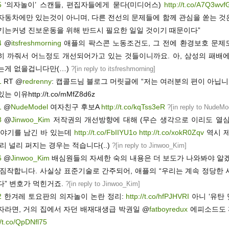
5
‘의자놀이’ 스캔들, 편집자들에게 묻다(미디어스)
http://t.co/A7Q3wvf
자동차에만 있는것이 아니며, 다른 전선의 문제들에 함께 관심을 쏟는 것
기는커녕 진보운동을 위해 반드시 필요한 일일 것이기 때문이다”
4
@
itsfreshmorning
애플의 팍스콘 노동조건도, 그 전에 환경보호 문제
히 까줘서 어느정도 개선되어가고 있는 것들이니까요. 아, 삼성의 패배에
는게 없을겁니다만(…)
?[
in reply to itsfreshmorning
]
1
RT @
redrenny
: 캡콜드님 블로그 머릿글에 “저는 여러분의 편이 아닙니
 이유http://t.co/mMfZ8d6z
1
@
NudeModel
여자친구 후보A
http://t.co/kqTss3eR
?[
in reply to NudeMo
8
@
Jinwoo_Kim
저작권의 개선방향에 대해 (무슨 생각으로 이리도 열심
이야기를 남긴 바 있는데
http://t.co/FbIIYU1o
http://t.co/xokR0Zqv
역시 제
리 널리 퍼지는 경우는 적습니다(..)
?[
in reply to Jinwoo_Kim
]
6
@
Jinwoo_Kim
배심원들의 자세한 숙의 내용은 더 보도가 나와봐야 알겠
 짐작합니다. 사실상 표준기술로 간주되어, 애플의 “우리는 계속 정당한 
다” 변호가 먹힌거죠.
?[
in reply to Jinwoo_Kim
]
2
한겨레 토요판의 의자놀이 논란 정리:
http://t.co/hfPJHVRI
아니 ‘유탄 
자라면, 거의 집에서 자던 배재대생급 박권일 @
fatboyredux
에피소드도
//t.co/QpDNfl75