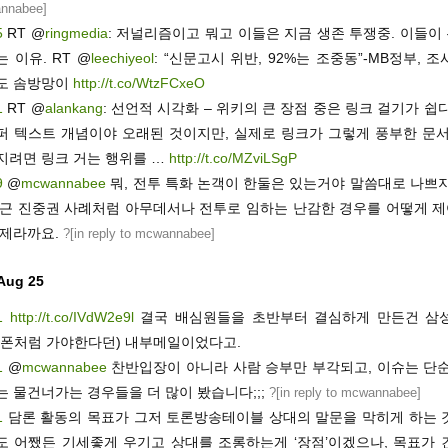
nnabee
]
5
RT @
ringmedia
: 저널리즘이고 뭐고 이들은 지금 생존 투쟁중. 이들
 이유. RT @
leechiyeol
: “신문고시 위반, 92%는 조중동”-MB정부, 
도 솜방망이
http://t.co/WtzFCxeO
1
RT @
alankang
: 선언적 시각화 – 위키의 큰 장점 중은 링크 걸기가 쉽
퍼 텍스트 개념이야 오래된 것이지만, 실제로 링크가 그렇게 풍부한 문서
지려면 링크 거는 행위를 …
http://t.co/MZviLSgP
9
@
mcwannabee
뭐, 전투 특화 논객이 한둘은 있는거야 말씀대로 나쁘지
최근 진중권 사례처럼 아무데서나 전투로 임하는 난감한 경우를 어떻게 
문제라까요.
?[
in reply to mcwannabee
]
 Aug 25
1
http://t.co/IVdW2e9l
결국 배심원들을 초반부터 결심하게 만든건 삼
이폰처럼 가야한다던) 내부메일이었다고.
1
@
mcwannabee
찬반입장이 아니라 사람 승부만 부각되고, 이슈는 단순
 물건너가는 경우들을 더 많이 봤습니다;;;
?[
in reply to mcwannabee
]
1
담론 활동의 목표가 그저 토론방송테이블 상대의 말문을 막히게 하는 
도 어쨌든 기세좋게 우기고 상대를 조롱하는게 ‘장점’이겠으나, 목표가 