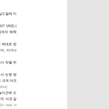
실드질에 이
 18면) |
범죄자 ‘화학
 제대로 된
지, 이거나
사 탓을 하
서 논쟁 방
 크게 어긋
nabee
]
놀이건에 드
정치 식견 같
[
in reply to