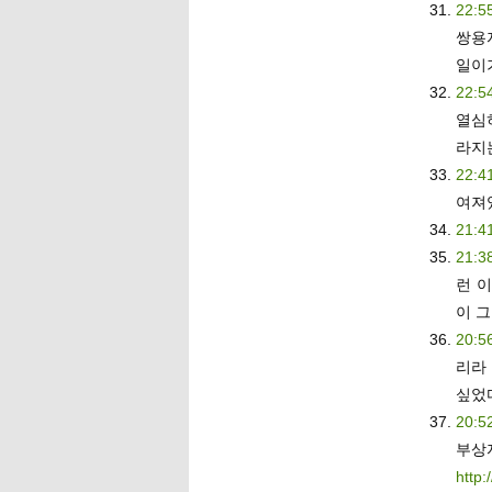
22:5
쌍용
일이
22:5
열심
라지
22:4
여져있는
21:4
21:3
런 
이 그
20:5
리라
싶었
20:5
부상
http: