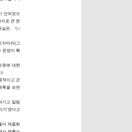
가 안되었으
가지로 큰 문
실은..
?[
in
나오자마자(그
 문장이 확
트윗에 대한
대
중적이고 끈
 목록을 보면
여기고 칼럼
지기’였다고
플이 제품화
그래서 제록스