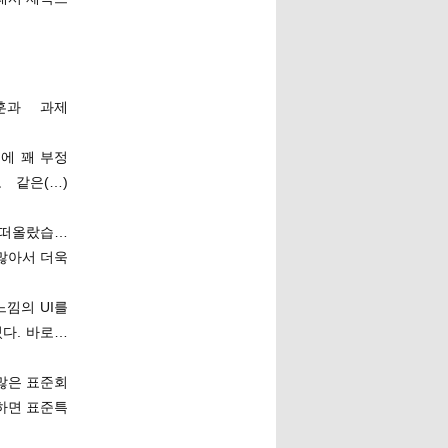
훈과 과제
에 꽤 부정
 같은(…)
 떠올랐습…
 많아서 더욱
낌의 UI를
다. 바로…
많은 표준회
하면 표준특