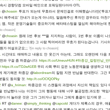
접속시 경향닷컴 모바일 메인으로 포워딩된다아아 OTL
6
@
choasin
투표가 되는데 무효라서 문제인걸로 이해했습니다만(‘투표
다시 해주세요’ 안내가 오는게 아니라), 말씀해주신 후자인 경우라도 마찬
;; 옙, 작은 운영기술들이 중요하기에 베타테스팅을 열심히 해야하는데 현
 to choasin
]
7
@
choasin
원래 1번 후보 ***을 지지하는 사람이, 1번 후보 이름이 
 들을 필요가 없으므로) 그 사람 찍어버리면 무효가 된다는겁니다. 기사의
뭔가 어설프군요;;;
?[
in reply to choasin
]
1
시간대도 애매하고 내용도 안 웃긴거 아는데, 그래도 오랜만에 다음 
 전파 구걸 좀 하겠습니다:
https://t.co/UmeuvHUN
#하종강_칼럼반납_반
0
https://t.co/TDJwA1EB
우리 사회 뿌리 깊은 노동문제들을 생생하고 대
게 제기해온 하종강 @
labordream
의 칼럼 지면 반납을 반대한다. 그간
분들도 동의할 것.
http://t.co/OCfQOPky
2
RT @
a_hriman
: 하종강은 이 스캔들의 과정에서 자신의 책임도 있다 
을 반납했다.나는 이것이 그의 행동에 대해 너무 불공정한,과도한 ‘책임
한다.더 놀라운 것은 그가 그러거나 말기나 그에게 흠결이 있기에 문 …
5
RT @
danew
: @
simply_thinking
@
capcold
게다가 제록스의 경우, 애
는 조건하에 그 대가로 IPO전 애플 주식을 제록스가 싸게 사갔습니다. 