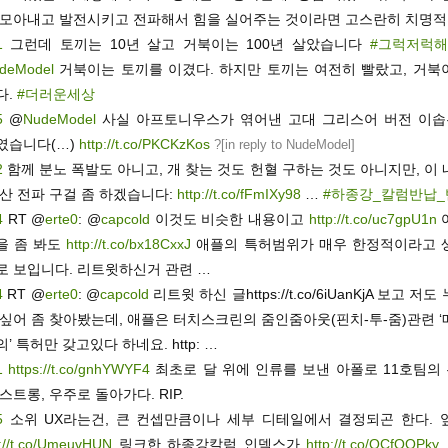
 모아내고 발전시키고 전파해서 힘을 실어주는 것이라면 고스란히 치명적
1
그런데 토끼는 10년 살고 거북이는 100년 살았습니다
#그럭저럭
deModel
거북이는 토끼를 이겼다. 하지만 토끼는 여전히 빨랐고, 거북
다.
#더러운세상
5
@
NudeModel
사실 아프토니우스가 엮어낸 고대 그리스어 버전 이
였습니다(…)
http://t.co/PKCKzKos
?[
in reply to NudeModel
]
2
함께 분노 폭발도 아니고, 개 찾는 것도 헌혈 구하는 것도 아니지만, 이
확산 전파 구걸 좀 하겠습니다:
http://t.co/fFmIXy98
…
#하종강_칼럼반납_
4
RT @
erte0
: @
capcold
이것도 비슷한 내용이고
http://t.co/uc7gpU1n
을 좀 봐도
http://t.co/bx18CxxJ
애플의 특허범위가 매우 한정적이라고 
로 보입니다. 리트윗하신거 관련 …
4
RT @
erte0
: @
capcold
리트윗 하신 글https://t.co/6iUanKjA 보고 저
 싶어 좀 찾아봤는데, 애플은 터치스크린의 줌인줌아웃(핀치-투-줌)관련 
’ 특허만 갖고있다 하네요. http: …
1
https://t.co/gnhYWYF4
최초로 달 위에 인류를 보낸 아폴로 11호팀의
스트롱, 우주로 돌아가다. RIP.
5
소위 UX라는건, 큰 컨셉만큼이나 세부 디테일에서 결정되곤 한다. 
s://t.co/UmeuvHUN
링크한 하종강칼럼 인덱스가
http://t.co/OCfQOPky