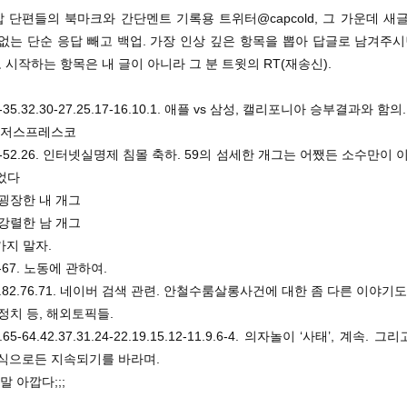
밥 단편들의 북마크와 간단멘트 기록용 트위터@capcold, 그 가운데 새
없는 단순 응답 빼고 백업. 가장 인상 깊은 항목을 뽑아 답글로 남겨주시
RT로 시작하는 항목은 내 글이 아니라 그 분 트윗의 RT(재송신).
36-35.32.30-27.25.17-16.10.1. 애플 vs 삼성, 캘리포니아 승부결과와 함의.
. 지저스프레스코
7.55-52.26. 인터넷실명제 침몰 축하. 59의 섬세한 개그는 어쨌든 소수만이 
었다
가 굉장한 내 개그
가 강렬한 남 개그
혀가지 말자.
70-67. 노동에 관하여.
.84.82.76.71. 네이버 검색 관련. 안철수룸살롱사건에 대한 좀 다른 이야기도 8
국 정치 등, 해외토픽들.
70.65-64.42.37.31.24-22.19.15.12-11.9.6-4. 의자놀이 ‘사태’, 계속.
 식으로든 지속되기를 바라며.
 정말 아깝다;;;