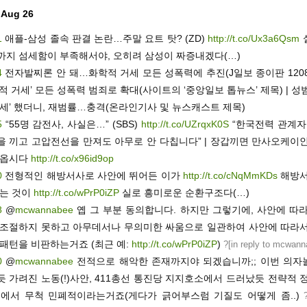
 Aug 26
1
애플-삼성 졸속 판결 논란…주말 요트 탓? (ZD)
http://t.co/Ux3a6Qsm
까지 섬세함이 부족해서야, 오히려 삼성이 짜증내겠다(…)
4
전자발찌론 안 돼…화학적 거세 모든 성폭력에 추진(J일보 종이판 120827
적 거세’ 모든 성폭력 범죄로 확대(사이트의 ‘중앙일보 톱뉴스’ 제목) | 성
거세’ 했더니, 재범률…충격(온라인기사 및 뉴스캐스트 제목)
5
“55명 감전사, 사실은…” (SBS)
http://t.co/UZrqxK0S
“한국전력 관계자:
을 끼고 고압전선을 만져도 아무로 안 다칩니다” | 장갑끼면 만사오케이인
 옵시다
http://t.co/x96id9op
0
전형적인 해방서사로 사안에 뛰어든 이가
http://t.co/cNqMmKDs
해방서
있는 것이
http://t.co/wPrP0iZP
실로 흥미로운 순환구조다(…)
8
@
mcwannabee
옙 그 부분 동의합니다. 하지만 그렇기에, 사안에 따라
 조절하지 못하고 아무데서나 무의미한 싸움으로 일관하여 사안에 따라서
 패턴을 비판하는거죠 (최근 예:
http://t.co/wPrP0iZP
)
?[
in reply to mcwan
0
@
mcwannabee
전적으로 해악한 존재까지야 되겠습니까;; 이번 의자
 가려진 노동(!)사안, 411총선 통진당 지지호소에서 드러났듯 전략적 
것에서 무척 민폐적이라는거죠(게다가 긁어부스럼 기질도 어떻게 좀..)
?