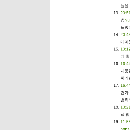
들을
20:5
@
Nu
느렸
20:4
매미
19:1
더 
16:4
내용
위기
16:4
건가
범위의
13:2
닐 암
11:5
http