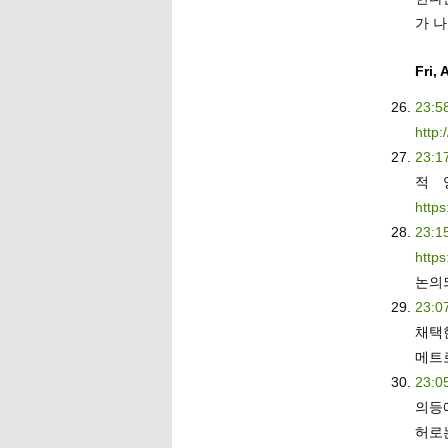
가 
Fri,
23:5
http:
23:1
적 
https
23:1
https
논의
23:0
채택
메트
23:0
의등
허로