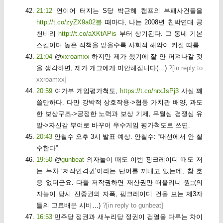
21:12
연이어 터지는 S당 박근혜 캠프의 부패사건들을
http://t.co/zyZX9a02볼
때마다, 나는 2008년 친박연대 공
천비리
http://t.co/aXKtAPis
부터 상기된다. 그 동네 기본
스킬이며 높은 직책을 맡을수록 사회적 해악이 커질 따름.
21:04
@
xxroamxx
하지만 제가 했기에 잘 안 퍼져나갈 것
을 생각하면, 제가 개그에게 미안해집니다(…)
?[
in reply to
xxroamxx
]
20:59
여가부 게임평가척도,
https://t.co/nrxJsPj3
사실 꽤
쓸만하다. 다만 강박적 상호작용->협동 가치관 배양, 과도
한 보상구조->공정한 노력과 보상 기제, 우월심 경쟁심 유
발->자신감 부여로 바꾸어 우수게임 평가척도로 쓰면.
20:43
안철수 오후 3시 발표 예상. 안철수: “대선에서 안 철
수한다”
19:50
@
gunbeat
의자놀이 때도 이번 핑크레이디 때도 저
는 누차 ‘저작인격권’이라는 단어를 꺼내고 있는데, 참 호
응 없더군요. 다들 저작권하면 재산권만 떠올리니 원;;(의
자놀이 당시 진중권의 자폭, 핑크레이디 건을 보는 제3자
들의 고료배분 시비…)
?[
in reply to gunbeat
]
16:53
민주당 정권과 새누리당 정권이 검열을 다루는 차이