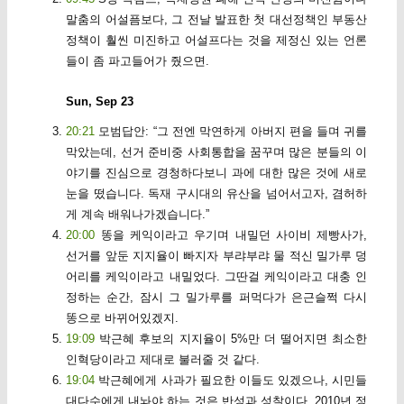
말춤의 어설픔보다, 그 전날 발표한 첫 대선정책인 부동산
정책이 훨씬 미진하고 어설프다는 것을 제정신 있는 언론
들이 좀 파고들어가 줬으면.
Sun, Sep 23
20:21
모범답안: “그 전엔 막연하게 아버지 편을 들며 귀를
막았는데, 선거 준비중 사회통합을 꿈꾸며 많은 분들의 이
야기를 진심으로 경청하다보니 과에 대한 많은 것에 새로
눈을 떴습니다. 독재 구시대의 유산을 넘어서고자, 겸허하
게 계속 배워나가겠습니다.”
20:00
똥을 케익이라고 우기며 내밀던 사이비 제빵사가,
선거를 앞둔 지지율이 빠지자 부랴부랴 물 적신 밀가루 덩
어리를 케익이라고 내밀었다. 그딴걸 케익이라고 대충 인
정하는 순간, 잠시 그 밀가루를 퍼먹다가 은근슬쩍 다시
똥으로 바뀌어있겠지.
19:09
박근혜 후보의 지지율이 5%만 더 떨어지면 최소한
인혁당이라고 제대로 불러줄 것 같다.
19:04
박근혜에게 사과가 필요한 이들도 있겠으나, 시민들
대다수에게 내놔야 하는 것은 반성과 성찰이다. 2010년 정