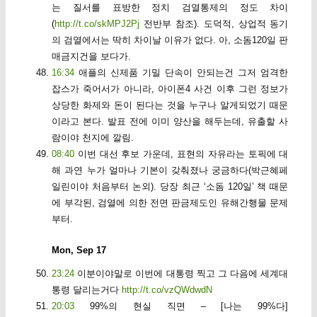
는 질서를 표방한 정치 검열통제의 정도 차이
(
http://t.co/skMPJ2Pj
전반부 참조). 도덕적, 상업적 동기
의 검열에서는 딱히 차이날 이유가 없다. 아, 소돔120일 판
매금지건을 보다가.
16:34
애플의 신제품 기밀 단속이 안되는건 그저 엄격한
잡스가 죽어서가 아니라, 아이폰4 사건 이후 그런 정보가
상당한 화제와 돈이 된다는 것을 누구나 알게되었기 때문
이라고 본다. 발표 전에 이미 양산을 해두는데, 유출할 사
람이야 천지에 깔림.
08:40
이번 대선 후보 가운데, 표현의 자유라는 토픽에 대
해 과연 누가 얼마나 기본이 갖춰졌나 궁금하다(박근혜페
일린이야 처음부터 논외). 당장 최근 ‘소돔 120일’ 책 때문
에 부각된, 검열에 의한 전면 판금제도인 유해간행물 문제
부터.
Mon, Sep 17
23:24
이분이야말로 이번에 대통령 찍고 그 다음에 세계대
통령 달리는거다
http://t.co/vzQWdwdN
20:03
99%의 현실 직면 – [나는 99%다]