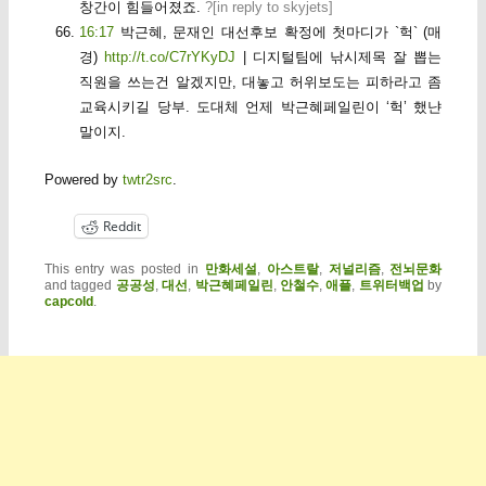
창간이 힘들어졌죠.
?[
in reply to skyjets
]
16:17
박근혜, 문재인 대선후보 확정에 첫마디가 `헉` (매
경)
http://t.co/C7rYKyDJ
| 디지털팀에 낚시제목 잘 뽑는
직원을 쓰는건 알겠지만, 대놓고 허위보도는 피하라고 좀
교육시키길 당부. 도대체 언제 박근혜페일린이 ‘헉’ 했냔
말이지.
Powered by
twtr2src
.
Reddit
This entry was posted in
만화세설
,
아스트랄
,
저널리즘
,
전뇌문화
and tagged
공공성
,
대선
,
박근혜페일린
,
안철수
,
애플
,
트위터백업
by
capcold
.