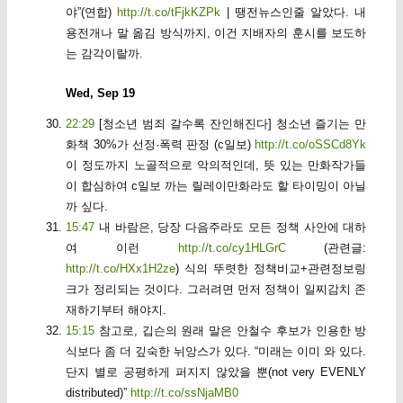
야”(연합)
http://t.co/tFjkKZPk
| 땡전뉴스인줄 알았다. 내
용전개나 말 옮김 방식까지, 이건 지배자의 훈시를 보도하
는 감각이랄까.
Wed, Sep 19
22:29
[청소년 범죄 갈수록 잔인해진다] 청소년 즐기는 만
화책 30%가 선정·폭력 판정 (c일보)
http://t.co/oSSCd8Yk
이 정도까지 노골적으로 악의적인데, 뜻 있는 만화작가들
이 합심하여 c일보 까는 릴레이만화라도 할 타이밍이 아닐
까 싶다.
15:47
내 바람은, 당장 다음주라도 모든 정책 사안에 대하
여 이런
http://t.co/cy1HLGrC
(관련글:
http://t.co/HXx1H2ze
) 식의 뚜렷한 정책비교+관련정보링
크가 정리되는 것이다. 그러려면 먼저 정책이 일찌감치 존
재하기부터 해야지.
15:15
참고로, 깁슨의 원래 말은 안철수 후보가 인용한 방
식보다 좀 더 깊숙한 뉘앙스가 있다. “미래는 이미 와 있다.
단지 별로 공평하게 퍼지지 않았을 뿐(not very EVENLY
distributed)”
http://t.co/ssNjaMB0