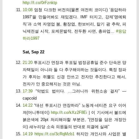
http://t.co/0rFznktp
10:08
엄청 다크한 버전의(물론 여전히 코미디) ‘응답하라
1997’을 만들어봐도 재밌겠다. IMF 터지고, 강제’명예퇴
직’과 소액 자영업 붐, 황장엽, 한보비리, 칼기 괌 추락, 피
닉제전설 시작, 포케몬발작, 전두환 사면, 총파업…
#응답
하라1997
Sat, Sep 22
21:20
투표시간 연장과 투표일 법정공휴일 준수 단속은 양
자택일이 아니라 둘 다 추구해야하는 것들이다. 특정 정파
가 후자는 쥐뿔도 신경 안쓰고 전자만 추진한다고 해서,
전자가 안 중요해지는 것은 아님.
17:39
“악법도 법이다. …그러니까 위헌소송 걸자” —
capcold
14:22
“대선 투표시간 연장하라” 노동계·네티즌 요구 이어
져(머니투데이)
http://t.co/kXz2F8Ei
| 이 기사에서 볼드에
붉은색에 20pt 처리해야할 부분은, “(연장을 담은 개정안
이) 새누리당 소속 의원들의 반대로 의결에 실패”
14:19
https://t.co/3cRqMzb1
하지만 개인사와 사업은 별