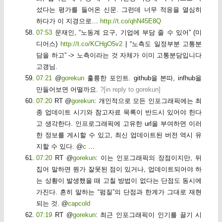
섰다는 평가를 들어온 신문. 그런데 너무 적응을 열심히
하다가 이 지경으로…
http://t.co/qhN45E8Q
07:53
문재인, “노동계 요구, 기업에 부담 줄 수 있어” (미
디어스)
http://t.co/KCHgO5v2
| “노측도 일정부분 고통분
담을 하고” -> 노측이라는 것 자체가 이미 고통분담입니다
고갱님.
07:21
@
gorekun
훌륭한 포인트. github을 본따, infhub을
만들어보면 어떨까요.
?[
in reply to gorekun
]
07:20
RT @
gorekun
: 개인적으로 모든 인포그래픽에는 최
종 업데이트 시기와 참고자료 목록이 반드시 있어야 한다
고 생각한다. 인프로그래픽에 고유한 url을 부여하면 이러
한 정보를 게시할 수 있고, 최신 업데이트된 버전 역시 유
지할 수 있다. @
c
…
07:20
RT @
gorekun
: 이는 인포그래픽의 장점이지만, 뒤
집어 말하면 뭔가 잘못된 점이 있거나, 업데이트되어야 하
는 상황이 발생했을 때 고칠 방법이 없다는 단점도 동시에
가진다. 흔히 말하는 “펌질”의 단점과 한계가 그대로 재현
되는 것. @
capcold
07:19
RT @
gorekun
: 최근 인포그래픽이 인기를 끌기 시