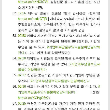
http://t.co/aXHOb7Vl
| 경향신문 장도리 모음집 관련, 지난
호 기획회의 서평.
19:56
애니팡 열풍의 젖줄은 ‘한국 입시전쟁’ (한겨레)
http://t.co/ucdzGTjD
| 애니팡의 모태(라기보다 원본)인 비
주얼드블리츠가, ‘한국입시전쟁’이 없는 미국에서 얼마나
중독적 인기를 끌었는지 알고 쓴 기사일까 궁금.
09:53
인혁당 사건은 판결이 두개고 역사에나 맡기되 사과
는 이미 한 셈이니 유족들이 원하면 만나겠지만, 기업에
부담을 줄 수 있다.
#기업에부담줄수있다를붙이면얄팍해
진다
(…아니 이건 원래 얄팍했잖아!)
09:38
깨어있는 시민들의 조직된 힘은 민주주의 최후의 보
루지만, 기업에 부담을 줄 수 있다.
#기업에부담줄수있다
를붙이면얄팍해진다
09:37
천번을 흔들리면 어른이 되지만, 기업에 부담을 줄
수 있다.
#기업에부담줄수있다를붙이면얄팍해진다
09:36
아프니까 청춘이지만, 기업에 부담을 줄 수 있다.
#
기업에부담줄수있다를붙이면얄팍해진다
(참조:
http://t.co/KCHgO5v2
)
08:25
매경은 한국언론사들 가운데 가장 먼저 온라인 특
화, 앱버전 제작 등 새 미디어환경 적응에 적극적으로 나