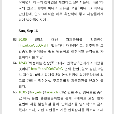
작하면서 하나의 캠페인을 제안하고 싶어지는데, 바로 “하
나의 인포그래픽에 하나의 고유한 url을” 이다. 그 이유는
간단한데, 인포그래픽은 매우 확산력이 좋고 사람들에게
쉽게 받아들여지기 …
Sun, Sep 16
20:09
S당의 대선 경제공약을 김종인이
http://t.co/JcpQxyHh
맡는다니 대환영이고, 민주당은 그
김종인를 뛰어넘는 훨씬 탄탄하고 진취적인 공약들로 차
별화하기를 희망.
18:43
“박정희는 천상(天上)에서 인혁당 8인에게 사죄했을
것이다”
http://t.co/F0eh2WpG
언제 한번 j일보 김진, d일
보 김순덕, c일보 김대중 3명 논설위원이 의기투합하여 최
고를 가리는 망언논설 구토유발왕 왕중왕전을 했으면 좋
겠다.
18:05
@
skyjets
@
sibauchi
61년 펄프 수입 명목으로 종이
값 대폭 올림. 출판물등록법을 통제 극대화로 고침. 만화
일반에 대한 불량척결 몰이. 만화잡지를 명시적으로 금지
했다기보다, 이런 요인들로 기존 만화잡지들 취소되고 새