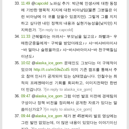
11:49
@
capcold
노파심 추가: 박근혜 인생사에 대한 동정
에 기반한 맹목적 지지에 대한 비아냥임(물론 그분들은 이
런 비아냥에 더 귀를 닫을수 있겠지만). 그렇게 그를 지지
하고 싶다면 내민 정책의 내용과 실현가능성을(낮지만) 지
지하든가.
?[
in reply to capcold
]
11:33
근혜렐라는 어려서~ 부모님을 잃고요♪ 좌빨과~ 우
매한군중들에게~ 구박을 받았더래요♪♪ 샤~바샤바아이샤
~바 얼마나 슬펐을까요♪ 샤~바샤바아이샤~바 천구백칠십
이년도♪
10:02
@
alaska_ice_gom
문재인도 그보다는 더 구체적이
었으며
http://t.co/mS9eZcdS
이미 기존 캠프를 통해서 주
요 참여 인사가 공개되어 있는 상태였습니다. 안철수는 최
적의 프레젠테이션 기회를 회피하고, 이미지전략만 한번
더 민겁니다.
?[
in reply to alaska_ice_gom
]
09:47
@
alaska_ice_gom
그럼 이번 발표 이전에 경제팀의
구성이나 정책 비전을 정리해서 공개한 자료가 있다는 말
씀이신가요?
?[
in reply to alaska_ice_gom
]
09:44
@
alaska_ice_gom
제가 본 45분짜리 발표 영상에는
그런 발언 없었는데, 더 많은 내용이 있었다는 이야기이신