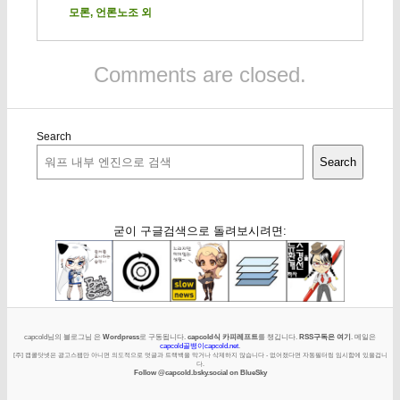
모론, 언론노조 외
Comments are closed.
Search
Search
굳이 구글검색으로 돌려보시려면:
capcold님의 블로그님 은
Wordpress
로 구동됩니다.
capcold식 카피레프트
를 챙깁니다.
RSS구독은 여기
. 메일은
capcold골뱅이capcold.net
.
[주] 캡콜닷넷은 광고스팸만 아니면 의도적으로 덧글과 트랙백을 막거나 삭제하지 않습니다 - 없어졌다면 자동필터링 임시함에 있을겁니
다.
Follow @capcold.bsky.social on BlueSky