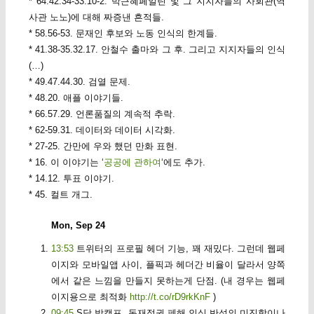
* 64.42.34-33.10-2. 박근혜페일린 및 그 지지자들의 사회관(역
사관 노노)에 대해 짜증낸 흔적들.
* 58.56-53. 문재인 후보와 노동 인식의 한계들.
* 41.38-35.32.17. 안철수 출마와 그 후. 그리고 지지자들의 인식
(…)
* 49.47.44.30. 검열 문제.
* 48.20. 애플 이야기들.
* 66.57.29. 언론품질의 계속적 추락.
* 62-59.31. 데이터와 데이터 시각화.
* 27-25. 간만에 우와 했던 만화 표현.
* 16. 이 이야기는 ‘
공공에 관하여
‘에도 추가.
* 14.12. 투표 이야기.
* 45. 컬트 개그.
Mon, Sep 24
13:53
트위터의 프로필 헤더 기능, 꽤 재밌다. 그런데 웹페
이지와 모바일앱 사이, 플픽과 헤더간 비율이 달라서 양쪽
에서 같은 느낌을 만들지 못하는게 단점. (내 경우는 웹페
이지용으로 최적화
http://t.co/rD9rkKnF
)
09:45
S당 박캠프, 독재정권 폐해 인식 반성의 미진함이나