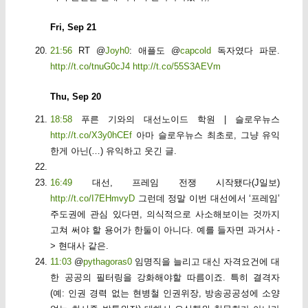
Fri, Sep 21
21:56
RT @
Joyh0
: 애플도 @
capcold
독자였다 파문.
http://t.co/tnuG0cJ4
http://t.co/55S3AEVm
Thu, Sep 20
18:58
푸른 기와의 대선노이드 학원 | 슬로우뉴스
http://t.co/X3y0hCEf
아마 슬로우뉴스 최초로, 그냥 유익
한게 아닌(…) 유익하고 웃긴 글.
16:49
대선, 프레임 전쟁 시작됐다(J일보)
http://t.co/I7EHmvyD
그런데 정말 이번 대선에서 ‘프레임’
주도권에 관심 있다면, 의식적으로 사소해보이는 것까지
고쳐 써야 할 용어가 한둘이 아니다. 예를 들자면 과거사 -
> 현대사 같은.
11:03
@
pythagoras0
임명직을 늘리고 대신 자격요건에 대
한 공공의 필터링을 강화해야할 따름이죠. 특히 결격자
(예: 인권 경력 없는 현병철 인권위장, 방송공공성에 소양