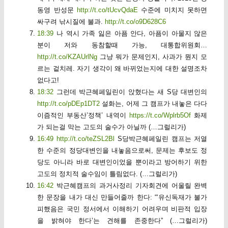
동영 반성문
http://t.co/tUcvQdaE
수준에 미치지 못하면
싸구려 낚시질에 불과.
http://t.co/o9D628C6
18:39
나 역시 가족 잃은 아픔 안다, 아픔이 아물지 않은
분이 저와 동참할때 가능, 대통합위원회…
http://t.co/KZAUrlNg
그냥 뭐가 문제인지, 사과가 뭔지 모
르는 겉치레. 자기 생각이 왜 바뀌었는지에 대한 설명조차
없다고!
18:32
그런데 박근혜페일린이 앉혔다는 새 S당 대변인의
http://t.co/pDEp1DT2
설화는, 어제 그 캠프가 내놓은 다다
이즘적인 부동산’정책’ 내역이
https://t.co/Wplrb5Of
화제
가 되는걸 막는 고도의 술수가 아닐까 (…그럴리가)
16:49
http://t.co/teZSL2Bl
S당박근혜페일린 캠프는 저열
한 수준의 정당대변인을 내놓음으로써, 문제는 후보도 정
당도 아니라 바로 대변인이었을 뿐이라고 방어하기 위한
고도의 정치적 술수임이 틀림없다. (…그럴리가)
16:42
박근혜캠프의 과거사정리 기자회견에 어울릴 완벽
한 문장을 내가 대신 만들어줄까 한다: “‘유신독재가 불가
피했음은 국민 정서에서 이해하기 어려우며 비판적 입장
을 밝혀야 한다’는 견해를 존중한다” (…그럴리가)