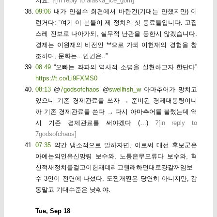
지요.
?[
in reply to alaska_ice_gom
]
09:06
내가 안철수 회견에서 바란건(기대는 안했지만) 이
런거다: “여기 이 분들이 제 정치의 첫 동료들입니다. 고집
스레 진보로 나아가되, 실무적 난관을 등한시 않겠습니다.
경제는 이원재의 비전인 **으로 가되 이헌재의 경험을 참
조하며, 문화는.. 인권은..”
08:49
“오빠는 좌파의 역사적 소명을 실현하고자 한단다”
https://t.co/Li9FXMS0
08:13
@
7godsofchaos
@
swellfish_w
아마추어가 망치고
있으니 기존 경제관료를 쓰자 → 준비된 경제대통령이니
까 기존 경제관료를 쓴다 → 다시 아마추어를 불렀는데 역
시 기존 경제관료를 써야겠다 (…)
?[
in reply to
7godsofchaos
]
07:35
약간 냉소적으로 말하자면, 이로써 대선 후보군은
아예논외인유신망령 보수와, 노통은무오류다 보수와, 혁
신적새정치를걸고이헌재데리고원래하던대로걍갈꺼임보
수 3인이 전면에 나섰다. 도찐개찐은 당연히 아니지만, 감
동말고 기대수준은 낮춰야.
Tue, Sep 18