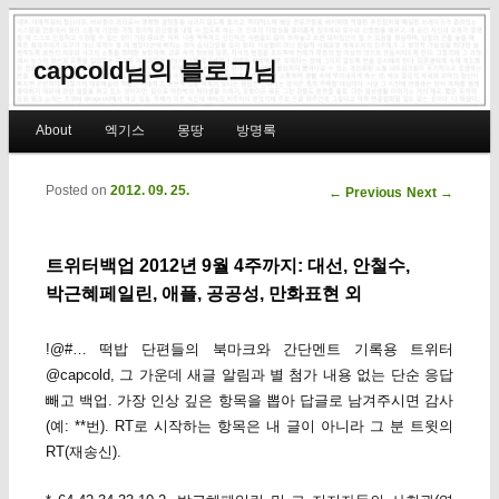
capcold님의 블로그님
Main menu
About
엑기스
몽땅
방명록
Skip to primary content
Skip to secondary content
Posted on
2012. 09. 25.
Post navigation
←
Previous
Next
→
트위터백업 2012년 9월 4주까지: 대선, 안철수,
박근혜페일린, 애플, 공공성, 만화표현 외
!@#… 떡밥 단편들의 북마크와 간단멘트 기록용 트위터
@capcold, 그 가운데 새글 알림과 별 첨가 내용 없는 단순 응답
빼고 백업. 가장 인상 깊은 항목을 뽑아 답글로 남겨주시면 감사
(예: **번). RT로 시작하는 항목은 내 글이 아니라 그 분 트윗의
RT(재송신).