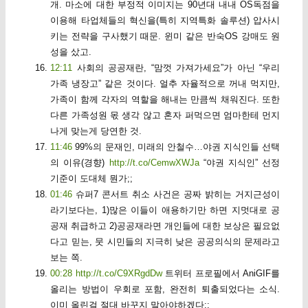
개. 마소에 대한 부정적 이미지는 90년대 내내 OS독점을
이용해 타업체들의 혁신을(특히 지역특화 솔루션) 압사시
키는 전략을 구사했기 때문. 윈미 같은 반숙OS 강매도 원
성을 샀고.
12:11
사회의 공공재란, “맘껏 가져가세요”가 아닌 “우리
가족 냉장고” 같은 것이다. 얼추 자율적으로 꺼내 먹지만,
가족이 함께 각자의 역할을 해내는 만큼씩 채워진다. 또한
다른 가족성원 몫 생각 않고 혼자 퍼먹으면 엄마한테 먼지
나게 맞는게 당연한 것.
11:46
99%의 문재인, 미래의 안철수…야권 지식인들 선택
의 이유(경향)
http://t.co/CemwXWJa
“야권 지식인” 선정
기준이 도대체 뭔가;;
01:46
슈퍼7 콘서트 취소 사건은 공짜 밝히는 거지근성이
라기보다는, 1)많은 이들이 애용하기만 하면 지멋대로 공
공재 취급하고 2)공공재라면 개인들에 대한 보상은 필요없
다고 믿는, 뭇 시민들의 지극히 낮은 공공의식의 문제라고
보는 쪽.
00:28
http://t.co/C9XRgdDw
트위터 프로필에서 AniGIF를
올리는 방법이 우회로 포함, 완전히 퇴출되었다는 소식.
이미 올린걸 절대 바꾸지 말아야하겠다;;