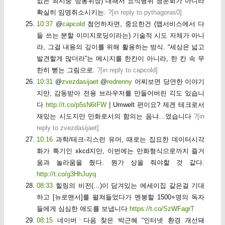
없는 최시중 방통위장) 대해서 요식행위 청문회가 아니라
확실히 임명취소시키는.
?[
in reply to pythagoras0
]
10:37
@
capcold
첨언하자면, 중요한건 (맵서비스에서 다
들 쓰는 분할 이미지로딩이라는) 기술적 시도 자체가 아니
라, 그걸 내용의 깊이를 위해 활용하는 방식. “세상은 넓고
발견할게 많더라”는 메시지를 한칸이 아니라, 한 칸 속 무
한히 뻗는 그림으로.
?[
in reply to capcold
]
10:31
@
zvezdasijaet
@
redrenny
어찌보면 당연한 이야기
지만, 감동받아 전용 브라우저를 만들어버린 긱도 있습니
다
http://t.co/p5sN6tFW
| Umwelt 편이요? 제겐 테크로서
재밌는 시도지만 만화로서의 함의는 음냐…였습니다
?[
in
reply to zvezdasijaet
]
10:16
과학/테크-긱스런 유머, 때로는 집요한 데이터시각
화가 특기인 xkcd지만, 이번에는 만화형식으로까지 즐거
움과 놀라움을 줬다. 뭔가 상을 줘야할 것 같다.
http://t.co/g3HhJuyq
08:33
힐링의 비전(…)이 담겨있는 에세이집 같은걸 기대
하고 [뉴로맨서]를 펼쳐들었다가 멘붕할 1500+명의 독자
들에게 심심한 애도를 보냅니다
https://t.co/SzWFagrT
08:15
네이버ㆍ다음 찾은 박근혜 “인터넷 환경 개선돼