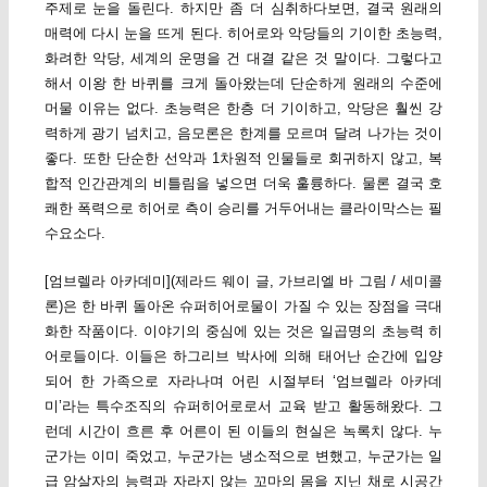
주제로 눈을 돌린다. 하지만 좀 더 심취하다보면, 결국 원래의
매력에 다시 눈을 뜨게 된다. 히어로와 악당들의 기이한 초능력,
화려한 악당, 세계의 운명을 건 대결 같은 것 말이다. 그렇다고
해서 이왕 한 바퀴를 크게 돌아왔는데 단순하게 원래의 수준에
머물 이유는 없다. 초능력은 한층 더 기이하고, 악당은 훨씬 강
력하게 광기 넘치고, 음모론은 한계를 모르며 달려 나가는 것이
좋다. 또한 단순한 선악과 1차원적 인물들로 회귀하지 않고, 복
합적 인간관계의 비틀림을 넣으면 더욱 훌륭하다. 물론 결국 호
쾌한 폭력으로 히어로 측이 승리를 거두어내는 클라이막스는 필
수요소다.
[엄브렐라 아카데미](제라드 웨이 글, 가브리엘 바 그림 / 세미콜
론)은 한 바퀴 돌아온 슈퍼히어로물이 가질 수 있는 장점을 극대
화한 작품이다. 이야기의 중심에 있는 것은 일곱명의 초능력 히
어로들이다. 이들은 하그리브 박사에 의해 태어난 순간에 입양
되어 한 가족으로 자라나며 어린 시절부터 ‘엄브렐라 아카데
미’라는 특수조직의 슈퍼히어로로서 교육 받고 활동해왔다. 그
런데 시간이 흐른 후 어른이 된 이들의 현실은 녹록치 않다. 누
군가는 이미 죽었고, 누군가는 냉소적으로 변했고, 누군가는 일
급 암살자의 능력과 자라지 않는 꼬마의 몸을 지닌 채로 시공간