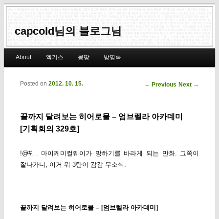
capcold님의 블로그님
Main menu
About
엑기스
몽땅
방명록
Skip to primary content
Skip to secondary content
Posted on
2012. 10. 15.
Post navigation
←
Previous
Next
→
끝까지 달려보는 히어로물 – 엄브렐라 아카데미
[기획회의 329호]
!@#… 마이케미컬웨이가 망하기를 바라게 되는 만화. 그쪽이
잘나가니, 이거 뭐 3탄이 감감 무소식.
끝까지 달려보는 히어로물 – [엄브렐라 아카데미]