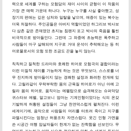
력으로 세계를 구하는 모험담의 재미 사이의 균형이 이 작품의
가장 큰 매력 가운데 하나다. 누구는 누구를 사실 좋아했고, 성
장기의 편애는 깊은 상처와 일탈을 낳으며, 애증이 있는 복수는
더욱 처절하다. 주인공들은 아버지 역할이었던 하그리브 박사보
다 삼촌 같은 존재였던 초지능 침팬지 포고 박사의 죽음을 훨씬
비극적으로 받아들인다. 그런데 그 와중에 초능력은 폭주하고
사람들이 마구 살해되며 지구로 거대 운석이 추락해오는 등 히
어로물로서의 모험 또한 조금도 끈을 놓지 않는다.
칙칙하고 질척한 드라마와 호쾌한 히어로 모험극의 결합이라는
이런 이질적 재미를 가능하게 하는 것은 무엇보다, 스스로를 너
무 진지하게 받아들이지 않는 경쾌한 설정과 화려한 전개에 있
다. 고릴라같이 우락부락한 몸의 근육질 히어로가 아닌 아예 고
릴라 몸의 히어로, 움직이는 에펠탑으로 습격해오는 슈퍼악당
귀스타브 에펠, 알고보니 엄마는 기계인형이었다는 식의 온갖
기발하게 허황된 설정들이 그냥 천연덕스럽게 펼쳐진다. 이런
세계이기에, 음악으로 사람들의 머리를 터트려 죽이고 지구를
파멸시킨다는 엄청난 허풍조차 자연스럽다. 웃긴 인형 가면을
쓴 시공간 여행 암살자들이 한계가 없는 잔학함을 선보인다. 무