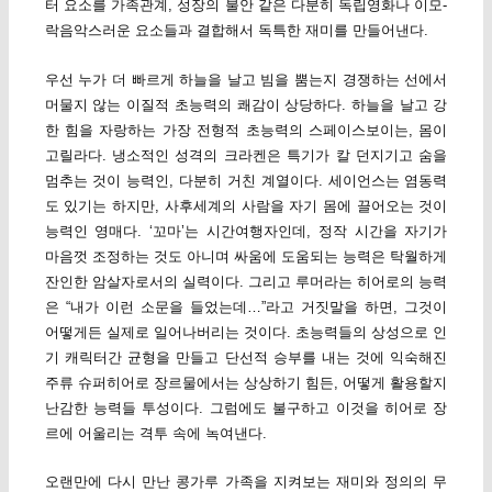
터 요소를 가족관계, 성장의 불안 같은 다분히 독립영화나 이모-
락음악스러운 요소들과 결합해서 독특한 재미를 만들어낸다.
우선 누가 더 빠르게 하늘을 날고 빔을 뿜는지 경쟁하는 선에서
머물지 않는 이질적 초능력의 쾌감이 상당하다. 하늘을 날고 강
한 힘을 자랑하는 가장 전형적 초능력의 스페이스보이는, 몸이
고릴라다. 냉소적인 성격의 크라켄은 특기가 칼 던지기고 숨을
멈추는 것이 능력인, 다분히 거친 계열이다. 세이언스는 염동력
도 있기는 하지만, 사후세계의 사람을 자기 몸에 끌어오는 것이
능력인 영매다. ‘꼬마’는 시간여행자인데, 정작 시간을 자기가
마음껏 조정하는 것도 아니며 싸움에 도움되는 능력은 탁월하게
잔인한 암살자로서의 실력이다. 그리고 루머라는 히어로의 능력
은 “내가 이런 소문을 들었는데…”라고 거짓말을 하면, 그것이
어떻게든 실제로 일어나버리는 것이다. 초능력들의 상성으로 인
기 캐릭터간 균형을 만들고 단선적 승부를 내는 것에 익숙해진
주류 슈퍼히어로 장르물에서는 상상하기 힘든, 어떻게 활용할지
난감한 능력들 투성이다. 그럼에도 불구하고 이것을 히어로 장
르에 어울리는 격투 속에 녹여낸다.
오랜만에 다시 만난 콩가루 가족을 지켜보는 재미와 정의의 무