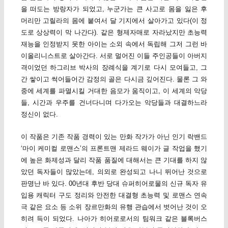
을 떠도는 방랑자가 되었고, 누군가는 큰 사고로 몸을 잃은 후
머리만 고릴라의 몸에 붙여서 달 기지에서 살아가고 있다(이 정
도로 상상력이 막 나간다). 같은 형제자매로 자라났지만 초능력
재능을 인정받지 못한 아이는 소외 속에서 독립해 그저 그런 바
이올리니스트로 살아간다. 서로 멀어진 이들 주인공들이 아버지
격이었던 하그리브 박사의 장례식을 계기로 다시 모여들고, 그
간 쌓이고 썩어들어간 감정의 골은 다시금 깊어진다. 물론 그 와
중에 세계를 파멸시킬 거대한 음모가 움직이고, 이 세계의 악당
들, 시간과 우주를 건너다니며 다가오는 악당들과 대결하느라
정신이 없다.
이 작품은 기존 작품 경력이 있는 만화 작가가 아닌 인기 락밴드
‘마이 케미컬 로맨스’의 프론트맨 제라드 웨이가 글 작업을 했기
에 높은 화제성과 달리 작품 품질에 대해서는 큰 기대를 하지 않
았던 독자들이 많았는데, 의외로 완성되고 나니 뛰어난 것으로
판명난 바 있다. 00년대 후반 당대 슈퍼히어로물의 신규 독자 유
입용 캐릭터 구도 정리와 안전한 대결형 초능력 및 로맨스 연속
극 같은 요소 등 소위 장르만화의 유행 관습에서 벗어난 것이 오
히려 득이 되었다. 나아가 히어로로서의 팀워크 같은 블록버스