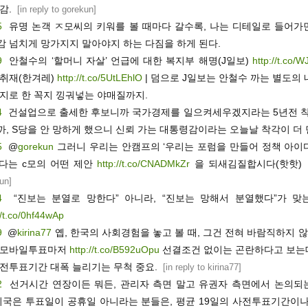
감.
[
in reply to gorekun
]
5
유명 논객 ㅈ모씨의 키워를 볼 때마다 갈수록, 나는 디테일로 들어가
감 넘치게 망가지지 말아야지 하는 다짐을 하게 된다.
9
안철수의 ‘할머니 자살’ 언급에 대한 복지부 해명(J일보)
http://t.co/
 취재(한겨레)
http://t.co/5UtLEhlO
| 덤으로 J일보는 안철수 까는 별도의
억지로 한 꼭지 낑궈넣는 야매질까지.
4
건설업으로 출세한 후보니까 국가경제를 일으켜세우겠지라는 5년전 착
까, S당을 안 망하게 했으니 신뢰 가는 대통령감이라는 오늘날 착각이 더 
5
@
gorekun
그러니 우리는 안캠프의 ‘우리는 포럼을 만들어 정책 아이
보다는 c모의 어떤 제안
http://t.co/CNADMkZr
을 되새김질합시다(핫핫)
un
]
4
“진보는 분열로 망한다” 아니라, “진보는 망해서 분열했다”가 맞는
//t.co/0hf44wAp
9
@
kirina77
옙, 한국의 사회경험을 놓고 볼 때, 그건 전혀 바람직하지 않
 모바일투표마저
http://t.co/B592uOpu
선결조건 없이는 곤란하다고 보는데요
사전투표기간 대폭 늘리기는 무척 중요.
[
in reply to kirina77
]
2
선거시간 연장이든 뭐든, 관리자 측면 말고 유권자 측면에서 논의되
 미국은 투표일이 공휴일 아니라는 분들은, 평균 19일의 사전투표기간이나