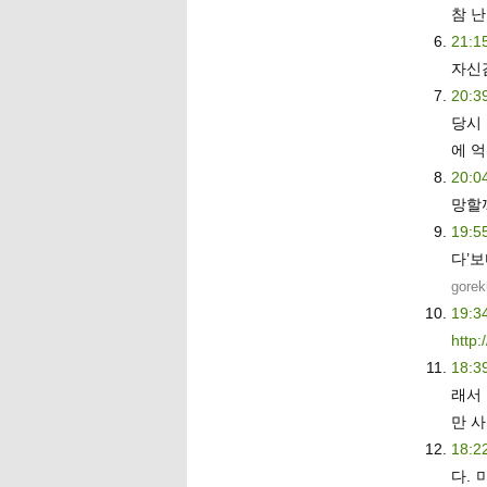
참 난
21:1
자신
20:3
당시
에 
20:0
망할
19:5
다’
gorek
19:3
http:
18:3
래서
만 
18:2
다.