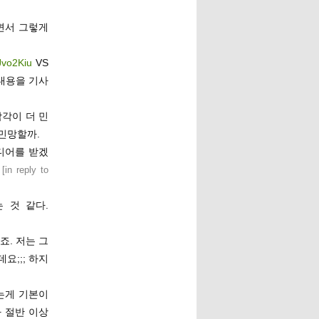
면서 그렇게
WJvo2Kiu
VS
 내용을 기사
각이 더 민
민망할까.
디어를 받겠
[
in reply to
 것 같다.
죠. 저는 그
;;; 하지
는게 기본이
 절반 이상