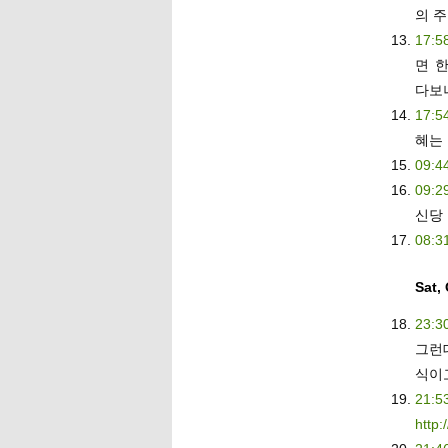
의 주
17:5
면 
다보
17:5
혜는
09:4
09:2
신당
08:3
Sat,
23:3
그런
식이
21:5
http