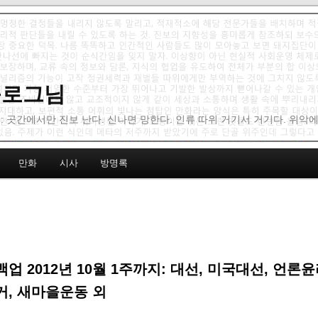
 블로그님
: 곳간에서만 진보 난다. 신나면 망한다. 인류 따위 거기서 거기다. 위악
만화
시사
방명록
업 2012년 10월 1주까지: 대선, 미국대선, 언론윤
, 새마을운동 외