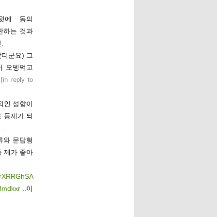
윗에 동의
판하는 것과
.
놨더군요) 그
서 오뎅먹고
[
in reply to
적인 성향이
로 등재가 되
 …
류와 문답형
등 제가 좋아
co/rXRRGhSA
pBmdkxr
..이