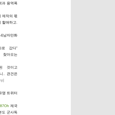
력과 용역폭
피 제작의 몫
이 할애하고.
 ‘네남자만화
로 갔다”
 찾아오는
된 것이고
.. 관건은
mp
]
유명 트위터
4W87Oh
제국
부분도 군사독