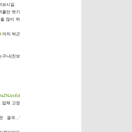
겨보시길.
꺼풀만 벗기
을 많이 하
d
마치 박근
하는구나(진보
co/aZNJzcEd
 업체 고정
은 결국…’