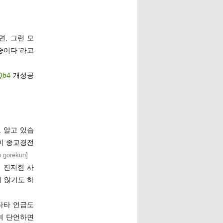
, 그런 모
중이다”라고
kQb4
개성공
 알고 있습
이 종교경전
to gorekun
]
 진지한 사
 않기도 하
타타 언급도
며 단언하면