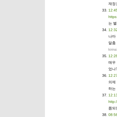
재정
12:4
https
는 
12:3
나마
말춤
kirin
12:2
매우
었나
12:2
의제
하는
12:1
http:
쯤되
08:5