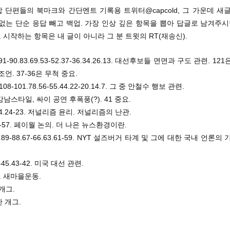
밥 단편들의 북마크와 간단멘트 기록용 트위터@capcold, 그 가운데 새
없는 단순 응답 빼고 백업. 가장 인상 깊은 항목을 뽑아 답글로 남겨주시
RT로 시작하는 항목은 내 글이 아니라 그 분 트윗의 RT(재송신).
9.91-90.83.69.53-52.37-36.34.26.13. 대선후보들 면면과 구도 관련. 1
언. 37-36은 무척 중요.
0.108-101.78.56-55.44.22-20.14.7. 그 중 안철수 행보 관련.
1. 강남스타일, 싸이 공연 후폭풍(?). 41 중요.
6.44.24-23. 저널리즘 윤리. 저널리즘의 난관.
.58-57. 페이월 논의. 더 나은 뉴스환경이란.
-92.89-88.67-66.63.61-59. NYT 설즈버거 타계 및 그에 대한 국내 언론의
51-45.43-42. 미국 대선 관련.
29. 새마을운동.
 개그.
망한 개그.