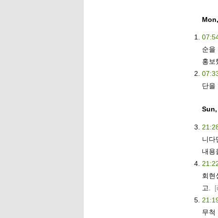
Mon,
07:5
순을
홍보
07:3
단을 
Sun,
21:2
니다
내용
21:2
회현
고.
[
21:1
무척