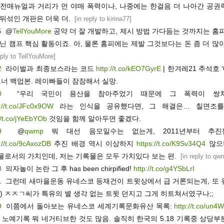
안전매뉴얼과 거리가 먼 야매 폭력이나, 나중에는 한걸음 더 나아간 공권
뒤섞인 개판은 더욱 더.
[
in reply to kirina77
]
5
@
TellYouMore
공약 더 잘 개발하고, 제시 방법 가다듬는 것까지는 홈
닌 캠프 핵심 활동이죠. 아, 물론 홈피에는 제발 그것보다는 돈 좀 더 많
eply to TellYouMore
]
2
라이벌과 최종보스라는 코드
http://t.co/kEO7GyrE
| 한겨레21 추석호
코너 백업본. 레이빠들이 잠잠해서 실망.
0
“우리 국민이 용산을 참아주었기 때문에 그 폭력이 쌍차
s://t.co/JFc0x9OW
라는 인식을 공유했다면, 그 해결은… 칠면조를
//t.co/jYeEbYOb
것임을 함께 알아두면 좋겠다.
9
@
qwmp
뭐 대선 음모일수는 없는게, 2011년부터 추진
://t.co/9cAxozDB
추진 배경 역시 이상하지
https://t.co/K9Sv34Q4
않으니
물로서의 가치인데, 저는 기록물은 모두 가치있다 보는 편.
[
in reply to qw
0
의자놀이 논란 그 후 has been chirpified!
http://t.co/g4YSbLrI
1
그런데 새마을운동 유네스코 등재건이 트윗상에서 급 거론되는게, 또 
) ㅈㅈㄱ씨가 특유의 별 생각 없는 트윗 던지고 그게 히트쳐서였구나;;
9
이쯤에서 돌아보는 유네스코 세계기록문화유산 목록:
http://t.co/un
 노예기록 뭐 네거티브한 것도 많음. 솔직히 한국의 5.18 기록중 상당