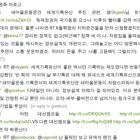
권측 자료고.
5
새마을운동문건 세계기록유산 추진 관련, @
Skyjets
님 트
://t.co/maZlkh10
. 독재정권의 국가동원 요소나 이후의 뻘타를 강력 비
별개의 문제다. 물론 나라면 87.6월혁명의 지하문건들을 먼저 신청했겠지만
2
@
kirina77
정리된 정책도 없고(박근혜? 정책 세.미.나. 자료집을 올려
 있는 것들을 제시하는 정보설계도 개판이고;; 그래놓고는 어디 방문해
 추면서 소통 운운하겠죠. 차라리 돈을 주고 나를 고용해!(..그럴리가)
a77
]
8
RT @
skyjets
: 세계기록유산이 좋은 역사만 기록하는 제도였다면 반동
 강했던 ‘빈 회의’ 마지막 날 부기록은 대체 왜 유네스코 세계기록유산으
? 새마을운동 기록문서의 세계기록유산은 새마을운동이 자랑스러워서 등
7
@
gorekun
디테일만 아니라, 정보설계 자체가 잘 되어있죠. 이슈 분
 및 간명한 비교 뿐만 아니라, 요약-세부-풀버전으로 넘어가는 링크구조 
 기법들 투성이.
[
in reply to gorekun
]
3
어떤 대선캠프들
http://t.co/DRQUfvSS
http://t.
//t.co/AmfqUa5D
VS 다른 대선캠프들
http://t.co/f6gYuQ4B
http://t.co/3
면 막 짜증난다
6
RT @
joonbuckk
: @
capcold
난 플픽만 보고 유재석 팬인 줄