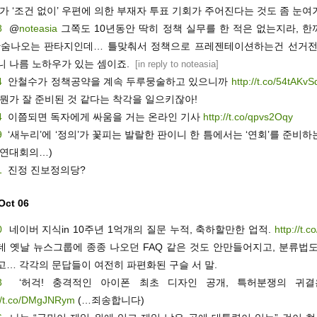
가 ‘조건 없이’ 우편에 의한 부재자 투표 기회가 주어진다는 것도 좀 눈여
8
@
noteasia
그쪽도 10년동안 딱히 정책 실무를 한 적은 없는지라, 한
한숨나오는 판타지인데… 틀맞춰서 정책으로 프레젠테이션하는건 선거전
니 나름 노하우가 있는 셈이죠.
[
in reply to noteasia
]
4
안철수가 정책공약을 계속 두루뭉술하고 있으니까
http://t.co/54tAKvS
 뭔가 잘 준비된 것 같다는 착각을 일으키잖아!
4
이쯤되면 독자에게 싸움을 거는 온라인 기사
http://t.co/qpvs2Oqy
9
‘새누리’에 ‘정의’가 꽃피는 발랄한 판이니 한 틈에서는 ‘연회’를 준비
 연대회의…)
1
진정 진보정의당?
 Oct 06
0
네이버 지식in 10주년 1억개의 질문 누적, 축하할만한 업적.
http://t.
데 옛날 뉴스그룹에 종종 나오던 FAQ 같은 것도 안만들어지고, 분류법도
고… 각각의 문답들이 여전히 파편화된 구슬 서 말.
3
‘허걱! 충격적인 아이폰 최초 디자인 공개, 특허분쟁의 귀결
://t.co/DMgJNRym
(…죄송합니다)