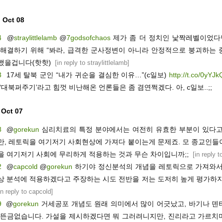
 Oct 08
4
@
straylittlelamb
@
7godsofchaos
제가 좀 더 정치인 낯짝레벨이었다면
 해결하기 위해 “봐라, 급격한 군사정변이 아니라 안정적으로 붕괴하는 
했을겁니다(핫핫)
[
in reply to straylittlelamb
]
3
17세 탈북 군인 “내가 귀순을 결심한 이유…”(c일보)
http://t.co/0yYJ
‘대북퍼주기’라고 힘껏 비난해온 언론들은 좀 겸연쩍겠다. 아, c일보..;;
 Oct 07
8
@
gorekun
심리치료의 특정 분야에서는 여전히 유효한 부분이 있다고
만, 레토릭을 여기저기 사회현상에 가져다 붙이는게 문제죠. 모 종교인들
을 여기저기 사회에 무리하게 적용하는 것과 무슨 차이입니까;;
[
in reply 
2
@
capcold
@
gorekun
하기야 정신분석의 개념을 레토릭으로 가져와서
상 분석에 적용하겠다고 주장하는 시도 전반을 저는 도저히 높게 평가하지
in reply to capcold
]
9
@
gorekun
거세공포 개념도 원래 의미에서 많이 어긋났고, 바기나 덴
 뜬금없습니다. 가설을 제시하겠다면 뭐 그러려니지만, 진리라고 가르치