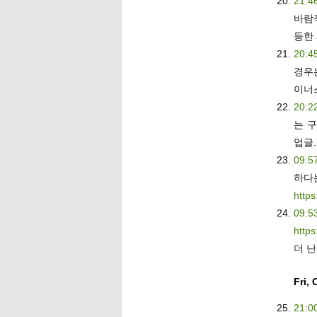
21:4
바람
등한
20:4
경우
이너
20:2
는 구
업글.
09:5
하다
https
09:5
http
더 
Fri, 
21:0