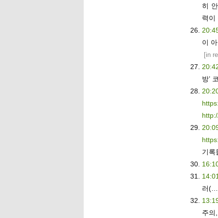
히 
력이 
20:4
이 아
[
in r
20:4
방’ 
20:2
http
http:
20:0
https
기록
16:1
14:0
러(…
13:1
주의,