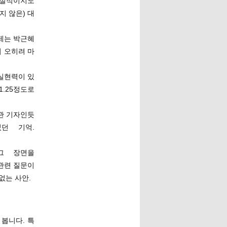
현실적이지도
지 않은) 대
문제는 박근혜
 오히려 마
 실현력이 있
1.25정도로
관 기자인듯
던 기억.
그 장면을
관련 질문이
없는 사안.
 봅니다. 특