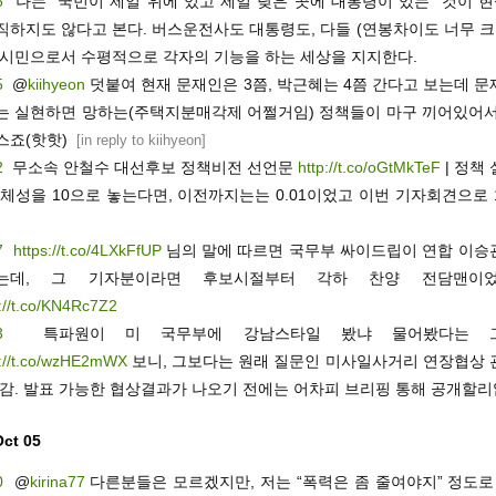
6
나는 “국민이 제일 위에 있고 제일 낮은 곳에 대통령이 있는” 것이 
직하지도 않다고 본다. 버스운전사도 대통령도, 다들 (연봉차이도 너무 크
 시민으로서 수평적으로 각자의 기능을 하는 세상을 지지한다.
5
@
kiihyeon
덧붙여 현재 문재인은 3쯤, 박근혜는 4쯤 간다고 보는데 
는 실현하면 망하는(주택지분매각제 어쩔거임) 정책들이 마구 끼어있어서
스죠(핫핫)
[
in reply to kiihyeon
]
2
무소속 안철수 대선후보 정책비전 선언문
http://t.co/oGtMkTeF
| 정책
체성을 10으로 놓는다면, 이전까지는는 0.01이었고 이번 기자회견으로 
7
https://t.co/4LXkFfUP
님의 말에 따르면 국무부 싸이드립이 연합 이승
는데, 그 기자분이라면 후보시절부터 각하 찬양 전담맨이었
://t.co/KN4Rc7Z2
3
특파원이 미 국무부에 강남스타일 봤냐 물어봤다는 
s://t.co/wzHE2mWX
보니, 그보다는 원래 질문인 미사일사거리 연장협상 
난감. 발표 가능한 협상결과가 나오기 전에는 어차피 브리핑 통해 공개할리
Oct 05
0
@
kirina77
다른분들은 모르겠지만, 저는 “폭력은 좀 줄여야지” 정도로