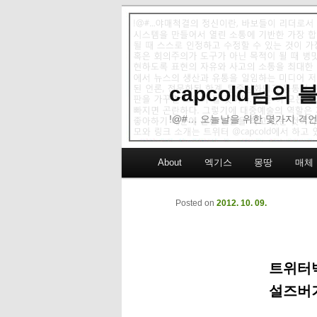
capcold님의
!@#… 오늘날을 위한 몇가지 격언
Main menu
About
엑기스
몽땅
매체
Skip to primary content
Skip to secondary content
Posted on
2012. 10. 09.
트위터백
설즈버거