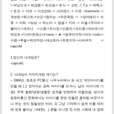
> 버닝오크-> 씨감탱-> 토선생-> 토식 -> 교빈 -> T.p -> 케렉스-
> 토코 -> 카르 -> 이요만테 -> 사피엔스 -> 이르 ->kashumir ->
개보린->워스트->낫군->참치는 ->작은욕망 -> ->앙아떼지-> 석
류 -> 이찌 ->샄샄 -> 하노미 -> 댕글-> 키라 -> 리넬->두마리->
블러디->세츠나 ->스왕->조사장->신용진->모리옹->라비또>카
메모토->디야>천재소녀>rena☆★->핑쿠미더덕->아오->zelu->
수염->루셀->하얀까망->대산초어->위호지처->시바우치 ->
capcold
1.당신의 닉네임은?
-capcold.
2. 닉네임이 지어지게된 계기는?
– 1994년, 최초로 PC통신 나우누리에서 돈 내고 개인아이디를
만들 때 (그 전까지는 공짜 아이디를 쓰거나, 남의 아이디에 기
생). 무척 썰렁/냉정/냉혈한 성격을 반영하여 만들었음. 당시의
컴퓨터통신 문화에서는 아이디를 한번 만들면 좀처럼 바꾼다거
나 하는 것이 힘들었던 터라, 1) 그냥 기억하기 쉽게 이름 약자
에 번호 붙이는 나태한(…) 분들 아니면 2) 이번 기회에 내 정체