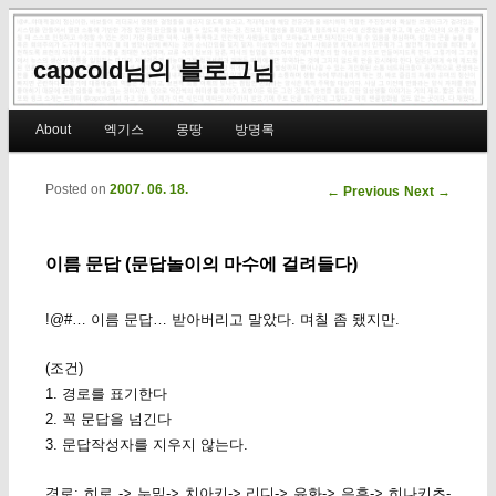
capcold님의 블로그님
Main menu
About
엑기스
몽땅
방명록
Skip to primary content
Skip to secondary content
Posted on
2007. 06. 18.
Post navigation
←
Previous
Next
→
이름 문답 (문답놀이의 마수에 걸려들다)
!@#… 이름 문답… 받아버리고 말았다. 며칠 좀 됐지만.
(조건)
1. 경로를 표기한다
2. 꼭 문답을 넘긴다
3. 문답작성자를 지우지 않는다.
경로: 히로 -> 누밁-> 치아키-> 리디-> 유화-> 은휴-> 히나키츠-