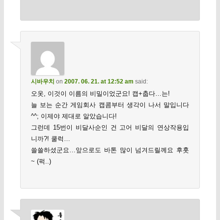
시바우치
on
2007. 06. 21. at 12:52 am
said:
오옷, 이것이 이름의 비밀이었군요! 캡+춥다…는!
늘 보는 순간 게임회사 캡콤부터 생각이 나서 말입니다
^^; 이제야 제대로 알았습니다!
그런데 15번이 비달사순인 건 고어 비달의 연상작용입
니까?! 쿨럭…
쓸쓸하셨군요…앞으로도 바톤 많이 넘겨드릴께요 후훗
~ (퍽..)