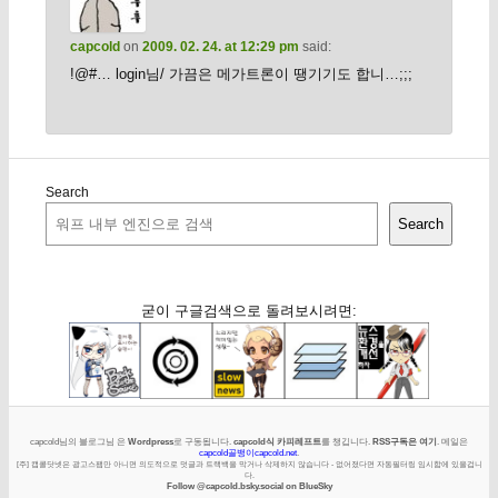
capcold
on
2009. 02. 24. at 12:29 pm
said:
!@#… login님/ 가끔은 메가트론이 땡기기도 합니…;;;
Search
Search
굳이 구글검색으로 돌려보시려면:
capcold님의 블로그님 은
Wordpress
로 구동됩니다.
capcold식 카피레프트
를 챙깁니다.
RSS구독은 여기
. 메일은
capcold골뱅이capcold.net
.
[주] 캡콜닷넷은 광고스팸만 아니면 의도적으로 덧글과 트랙백을 막거나 삭제하지 않습니다 - 없어졌다면 자동필터링 임시함에 있을겁니
다.
Follow @capcold.bsky.social on BlueSky