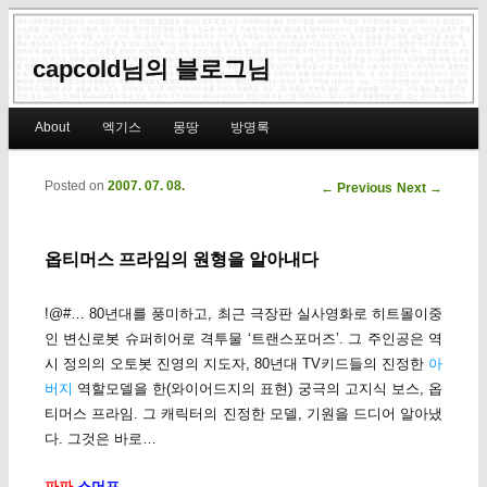
capcold님의 블로그님
Main menu
About
엑기스
몽땅
방명록
Skip to primary content
Skip to secondary content
Posted on
2007. 07. 08.
Post navigation
←
Previous
Next
→
옵티머스 프라임의 원형을 알아내다
!@#… 80년대를 풍미하고, 최근 극장판 실사영화로 히트몰이중
인 변신로봇 슈퍼히어로 격투물 ‘트랜스포머즈’. 그 주인공은 역
시 정의의 오토봇 진영의 지도자, 80년대 TV키드들의 진정한
아
버지
역할모델을 한(와이어드지의 표현) 궁극의 고지식 보스, 옵
티머스 프라임. 그 캐릭터의 진정한 모델, 기원을 드디어 알아냈
다. 그것은 바로…
파파
스머프
.