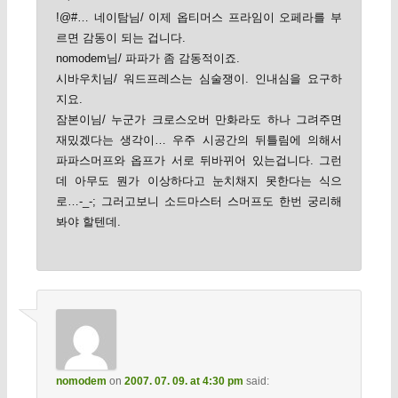
!@#… 네이탐님/ 이제 옵티머스 프라임이 오페라를 부
르면 감동이 되는 겁니다.
nomodem님/ 파파가 좀 감동적이죠.
시바우치님/ 워드프레스는 심술쟁이. 인내심을 요구하
지요.
잠본이님/ 누군가 크로스오버 만화라도 하나 그려주면
재밌겠다는 생각이… 우주 시공간의 뒤틀림에 의해서
파파스머프와 옵프가 서로 뒤바뀌어 있는겁니다. 그런
데 아무도 뭔가 이상하다고 눈치채지 못한다는 식으
로…-_-; 그러고보니 소드마스터 스머프도 한번 궁리해
봐야 할텐데.
nomodem
on
2007. 07. 09. at 4:30 pm
said: