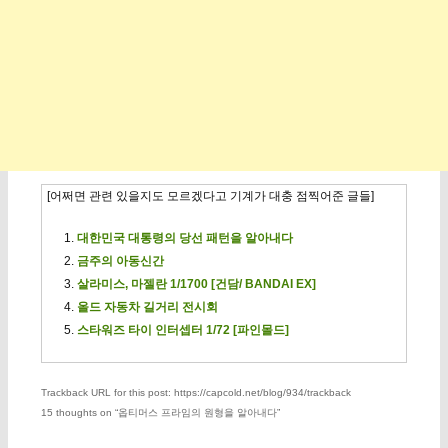
[어쩌면 관련 있을지도 모르겠다고 기계가 대충 점찍어준 글들]
대한민국 대통령의 당선 패턴을 알아내다
금주의 아동신간
살라미스, 마젤란 1/1700 [건담/ BANDAI EX]
올드 자동차 길거리 전시회
스타워즈 타이 인터셉터 1/72 [파인몰드]
Trackback URL for this post: https://capcold.net/blog/934/trackback
15 thoughts on “
옵티머스 프라임의 원형을 알아내다
”