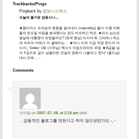
Trackbacks/Pings
Pingback by
잠보니스틱스
오늘의 즐거운 잡동사니…
★옵티머스 프라임의 원형을 알아내다 (capcold님) 둘다 미쿸 아해
들의 토요일 아침을 빛내줬다는 점도 비슷하긴 하죠. ★리사 심슨은
몇살에 대통령이 되었을까요? (한국 짱님) 리사야 뭐 그러려니 하는
데 바트의 미래가 더 골때리는… ★아니 이게 지금 막장 한드야 미
드야;; ‘Dallas’ 1화 (서주님) 텍사스 아침드라마의 위엄 ★B급을 넘
어 F급으로 길이 남을만한 전설의 영화가 나올려고 한다! (콜드님)
대사 안에……
Comments
네이탐
on
2007. 07. 08. at 2:16 pm
said:
…감동적인 블로그를 만든다고 하지 않으셨던가요 -,.-