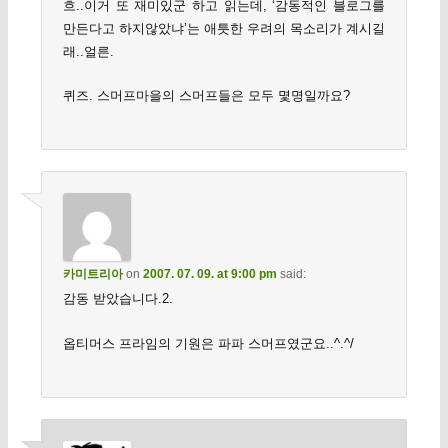
흐..이거 또 재미있군 하고 읽는데, ‘감동적인 블로그를
만든다고 하지않았냐’는 애틋한 우려의 목소리가 계시길
래..얼른.
퀴즈. 스머프마을의 스머프들은 모두 몇명일까요?
카미트리아
on
2007. 07. 09. at 9:00 pm
said:
감동 받았습니다.2.
옵티머스 프라임의 기원은 파파 스머프였군요..^.^/