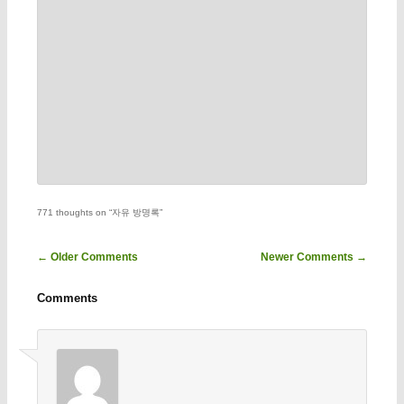
771 thoughts on “
자유 방명록
”
Comment navigation
← Older Comments
Newer Comments →
Comments