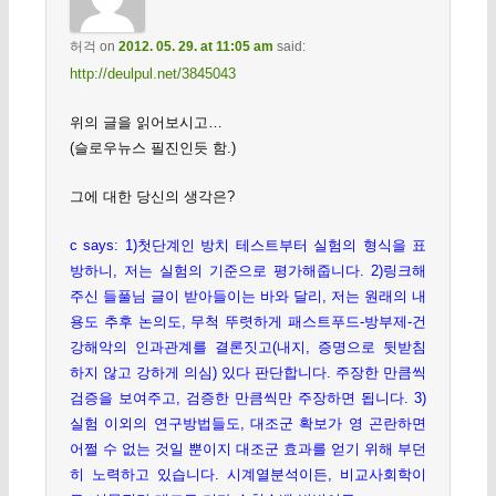
허걱
on
2012. 05. 29. at 11:05 am
said:
http://deulpul.net/3845043
위의 글을 읽어보시고…
(슬로우뉴스 필진인듯 함.)
그에 대한 당신의 생각은?
c says: 1)첫단계인 방치 테스트부터 실험의 형식을 표
방하니, 저는 실험의 기준으로 평가해줍니다. 2)링크해
주신 들풀님 글이 받아들이는 바와 달리, 저는 원래의 내
용도 추후 논의도, 무척 뚜렷하게 패스트푸드-방부제-건
강해악의 인과관계를 결론짓고(내지, 증명으로 뒷받침
하지 않고 강하게 의심) 있다 판단합니다. 주장한 만큼씩
검증을 보여주고, 검증한 만큼씩만 주장하면 됩니다. 3)
실험 이외의 연구방법들도, 대조군 확보가 영 곤란하면
어쩔 수 없는 것일 뿐이지 대조군 효과를 얻기 위해 부던
히 노력하고 있습니다. 시계열분석이든, 비교사회학이