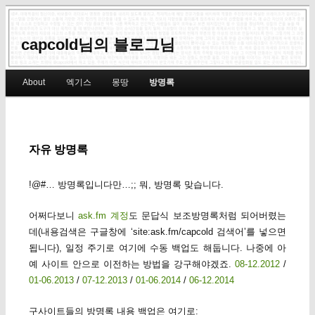
capcold님의 블로그님
Main menu
About
엑기스
몽땅
방명록
Skip to primary content
Skip to secondary content
자유 방명록
!@#… 방명록입니다만…;; 뭐, 방명록 맞습니다.
어쩌다보니
ask.fm 계정
도 문답식 보조방명록처럼 되어버렸는
데(내용검색은 구글창에 ‘site:ask.fm/capcold 검색어’를 넣으면
됩니다), 일정 주기로 여기에 수동 백업도 해둡니다. 나중에 아
예 사이트 안으로 이전하는 방법을 강구해야겠죠.
08-12.2012
/
01-06.2013
/
07-12.2013
/
01-06.2014
/
06-12.2014
구사이트들의 방명록 내용 백업은 여기로: