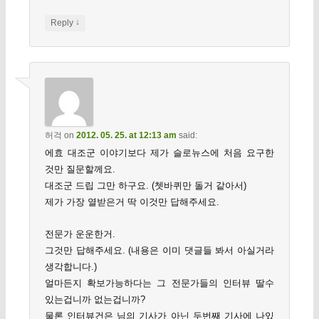
↓
Reply
허걱
on
2012. 05. 25. at 12:13 am
said:
에효 대조군 이야기보다 제가 슬로뉴스에 처음 요구한
것만 질문할께요.
대조군 드립 그만 하구요. (쳇바퀴만 돌거 같아서)
제가 가장 열받은거 딱 이것만 답해주세요.
전문가 운운한거.
그것만 답해주세요. (내용은 이미 댓글들 봐서 아실거라
생각합니다.)
얼마든지 확보가능하다는 그 전문가들의 인터뷰 딸수
있는겁니까 없는겁니까?
물론 인터뷰건은 님의 기사가 아닌 두번째 기사에 나있