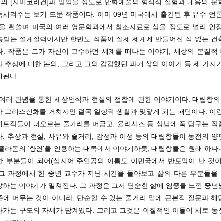
의 [지미코리건]과 맞먹을 정도로 만화예술의 형식적 실험과 내용의 문
시켜주는 보기 드문 작품이다. 이미 09년 미국에서 출간된 후 유수 언
상을 휩쓸며 미국의 여러 영문학과에서 참조자료로 삼을 정도로 널리 인정
송받는 설계실력이지만 한번도 작품이 실제 세계에 만들어진 적 없는 건
다. 작품은 그가 자신이 고수하던 세계를 떠나는 이야기, 세상의 본질적
 추상에 대한 논의, 그리고 그의 갑갑했던 과거 삶의 이야기 등 세 가지
개된다.
 여러 관념을 통한 세상인식과 현실의 접합에 관한 이야기이다. 대립항의 
와 그리스신화를 거치지만 결국 일상적 생활과 맞닿게 되는 패턴이다. 이런
히트작들이 떠오르는 줄거리를 머금고, 율리시즈 등 상념에 푹 담구는 작
. 추상과 현실, 사유와 줄거리, 감성과 이성 등의 대립항들이 동전의 
 플라톤의 ‘향연’을 인용하는 대목에서 이야기하듯, 대립항들은 원래 하나
한 부분들이 되어(심지어 주인공의 이름도 이민국에서 반토막이 난 것이
 그 과정에서 한 중년 교수가 지난 시간을 돌아보고 삶의 다른 부분들을
장하는 이야기가 펼쳐진다. 그 과정은 그저 단순한 삶에 염증을 느낀 중년
준에 머무는 것이 아니라, 단순할 수 있는 줄거리 밑에 근본적 질문과 해
나가는 구도의 자세가 담겨있다. 그리고 그것은 이질적인 이들이 서로 동