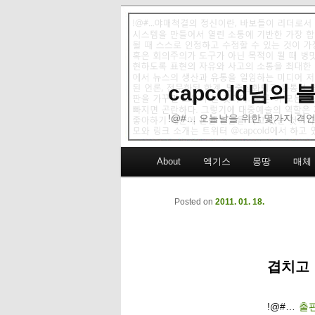
capcold님의
!@#… 오늘날을 위한 몇가지 격언
Main menu
About
엑기스
몽땅
매체
Skip to primary content
Skip to secondary content
Posted on
2011. 01. 18.
겹치고 
!@#…
출