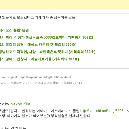
련 있을지도 모르겠다고 기계가 대충 점찍어준 글들]
테리오스 폴립’ 단평
의 확장, 감정과 현실 – 초속 5000킬로미터 [기획회의 309호]
의 복합적 풍경 – 에식스 카운티 [기획회의 290호]
평범하고도 극적인, 사랑 – 파란색은 따뜻하다 [기획회의 360호]
지 않아도 괜찮다 – 예술애호가들 [기획회의 363호]
for this post: https://capcold.net/blog/6806/trackback
“
겹치고 변화하는 이야기 – 아스테리오스 폴립 [기획회의 287호]
”
ck by
Nakho Kim
넷업뎃] 겹치고 변화하는 이야기 – 아스테리오스 폴립
http://capcold.net/blog/6806
| 
서평. 이야기의 일부가 되어있는(!) 형식실험은 언제나 반갑다.
ack by 열린책들