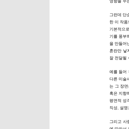
영향을 주
그런데 단
한 이 작
기본적으로
기를 풍부
을 만들어
혼란만 낳
잘 전달될 
예를 들어
다른 미술
는 그 장
혹은 지향
평면적 성
직성, 설
그리고 사
에 따라서