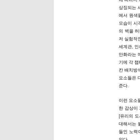
상징되는 
에서 원색
모습이 시
의 벽을 
저 실험적
세계관, 
만화라는 
기에 각 
칸 배치방식
요소들은 
준다.
이런 요소
한 감상이
[유리의 
대해서는 
들인 노력이
인다.