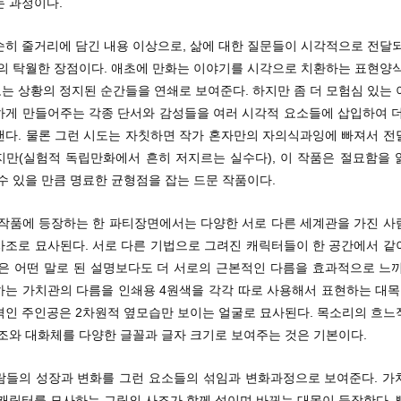
는 과정이다.
순히 줄거리에 담긴 내용 이상으로, 삶에 대한 질문들이 시각적으로 전달되
품의 탁월한 장점이다. 애초에 만화는 이야기를 시각으로 치환하는 표현양식
는 상황의 정지된 순간들을 연쇄로 보여준다. 하지만 좀 더 모험심 있는 
하게 만들어주는 각종 단서와 감성들을 여러 시각적 요소들에 삽입하여 더
낸다. 물론 그런 시도는 자칫하면 작가 혼자만의 자의식과잉에 빠져서 전
지만(실험적 독립만화에서 흔히 저지르는 실수다), 이 작품은 절묘함을 
수 있을 만큼 명료한 균형점을 잡는 드문 작품이다.
 작품에 등장하는 한 파티장면에서는 다양한 서로 다른 세계관을 가진 사
사조로 묘사된다. 서로 다른 기법으로 그려진 캐릭터들이 한 공간에서 같
면은 어떤 말로 된 설명보다도 더 서로의 근본적인 다름을 효과적으로 느끼
하는 가치관의 다름을 인쇄용 4원색을 각각 따로 사용해서 표현하는 대목도
격인 주인공은 2차원적 옆모습만 보이는 얼굴로 묘사된다. 목소리의 흐느
명조와 대화체를 다양한 글꼴과 글자 크기로 보여주는 것은 기본이다.
람들의 성장과 변화를 그런 요소들의 섞임과 변화과정으로 보여준다. 가
 캐릭터를 묘사하는 그림의 사조가 함께 섞이며 바뀌는 대목이 등장한다. 