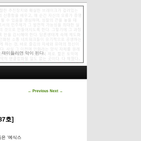
에 재미들리면 악이 된다.
Post navigation
←
Previous
Next
→
7호]
품은 ‘에식스