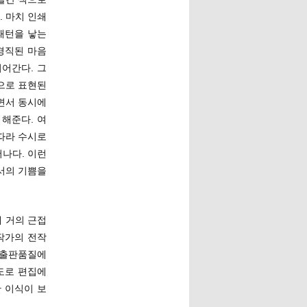
 마치 인쇄
패턴을 낳는
경직된 마음
어간다. 그
으로 표현된
면서 동시에
해준다. 여
따라 수시로
어나다. 이런
서의 기쁨을
 거의 근접
작가의 전작
 출판품질에
도로 편집에
한 이식이 보