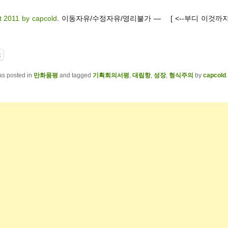
t 2011 by capcold
. 이동자유/수정자유/영리불가 — [ <--부디 이것까
t
as posted in
만화품평
and tagged
기획회의서평
,
대립항
,
성장
,
형식주의
by
capcold
.