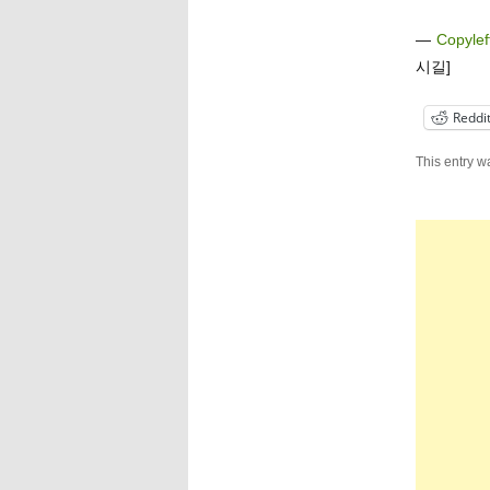
—
Copylef
시길]
Reddi
This entry w