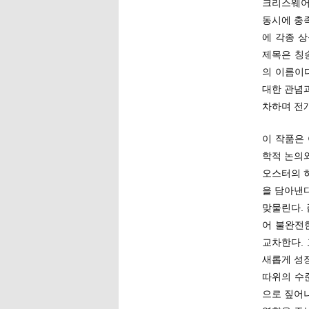
크리스웨어
동시에 충족
에 각종 
제목은 칭
의 이름이
대한 관념과
차하며 전
이 작품은
학적 논의
오스터의 
을 담아낸다
맞물린다.
어 불완전
교차한다.
새롭게 성
따위의 수
으로 짚어