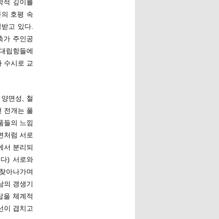
학적 깊이를
론의 호평 속
받고 있다.
축가 주인공
 대립항들에
가 수시로 교
양면성, 철
 전개는 폴
품들의 느낌
양면처럼 서로
에서 분리되
다) 서로와
 찾아나가며
남의 갱생기
답을 체계적
선이 겹치고