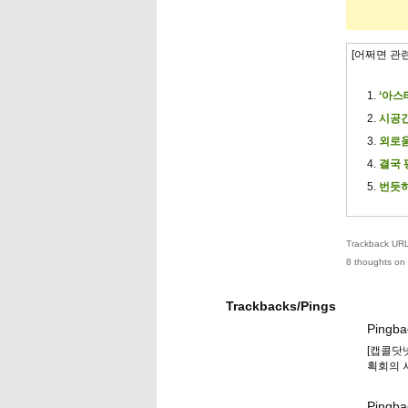
[어쩌면 관
‘아스
시공간
외로움
결국 
번듯하
Trackback URL 
8 thoughts on 
Trackbacks/Pings
Pingba
[캡콜닷
획회의 
Pingb