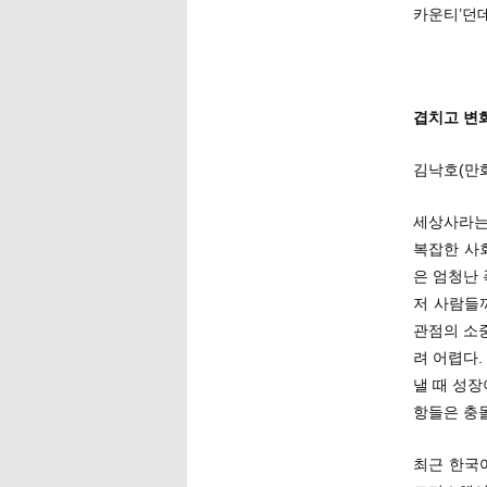
카운티’던
겹치고 변화
김낙호(만
세상사라는
복잡한 사
은 엄청난
저 사람들
관점의 소
려 어렵다.
낼 때 성
항들은 충
최근 한국어