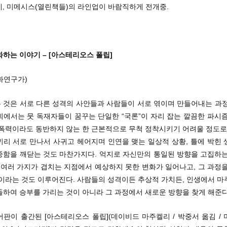
데, 미메시스(열린책들)의 라인업이 바람직하게 전개중.
하는 이야기 – [아스테리오스 폴립]
화연구가)
 것은 서로 다른 성격의 사안들과 사람들이 서로 엮이며 만들어내는 과정
회에서는 뭇 독재자들이 꿈꾸는 단일한 “국론”이 자리 잡는 깔끔한 파시즘
 폭력이라도 동반하지 않는 한 근본적으로 무척 정착시키기 어려울 정도로 
끼리 서로 만나서 사귀고 헤어지며 인연을 맺는 일상적 상황, 틀에 박힌 
중함을 깨닫는 것도 마찬가지다. 억지로 자신만의 통일된 방향을 고집하는
 여러 가지가 겹치는 지점에서 예상하지 못한 변화가 일어나고, 그 과정
장이라는 것도 이루어진다. 사람들의 성격이든 추상적 가치든, 인생에서 마
돌하여 승부를 가리는 것이 아니라 그 과정에서 새로운 방향을 찾게 해준다
판이 출간된 [아스테리오스 폴립](데이비드 마주켈리 / 박중서 옮김 /