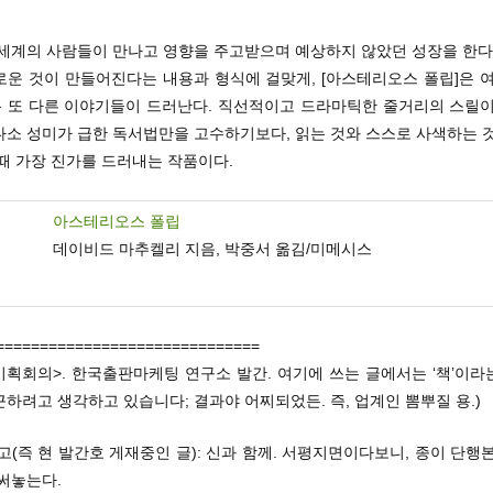
 세계의 사람들이 만나고 영향을 주고받으며 예상하지 않았던 성장을 한다.
로운 것이 만들어진다는 내용과 형식에 걸맞게, [아스테리오스 폴립]은 여
 또 다른 이야기들이 드러난다. 직선적이고 드라마틱한 줄거리의 스릴이
다소 성미가 급한 독서법만을 고수하기보다, 읽는 것와 스스로 사색하는 것
때 가장 진가를 드러내는 작품이다.
아스테리오스 폴립
데이비드 마추켈리 지음, 박중서 옮김/미메시스
==============================
기획회의>. 한국출판마케팅 연구소 발간. 여기에 쓰는 글에서는 ‘책’이
하려고 생각하고 있습니다; 결과야 어찌되었든. 즉, 업계인 뽐뿌질 용.)
고(즉 현 발간호 게재중인 글): 신과 함께. 서평지면이다보니, 종이 단행
써놓는다.