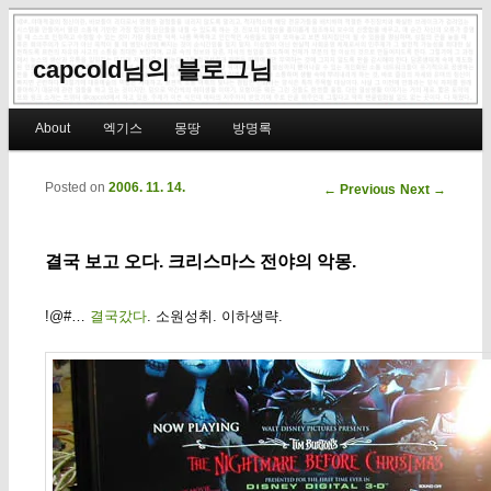
capcold님의 블로그님
Main menu
About
엑기스
몽땅
방명록
Skip to primary content
Skip to secondary content
Posted on
2006. 11. 14.
Post navigation
←
Previous
Next
→
결국 보고 오다. 크리스마스 전야의 악몽.
!@#…
결국갔다
. 소원성취. 이하생략.