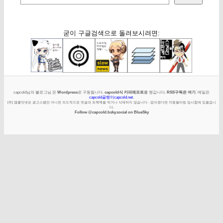
굳이 구글검색으로 돌려보시려면:
capcold님의 블로그님 은
Wordpress
로 구동됩니다.
capcold식 카피레프트
를 챙깁니다.
RSS구독은 여기
. 메일은
capcold골뱅이capcold.net
.
[주] 캡콜닷넷은 광고스팸만 아니면 의도적으로 덧글과 트랙백을 막거나 삭제하지 않습니다 - 없어졌다면 자동필터링 임시함에 있을겁니
다.
Follow @capcold.bsky.social on BlueSky