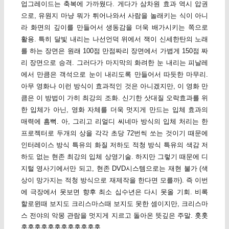
업그레이드는 축복에 가까웠다. 게다가 삼차원 효과 역시 압권
으로, 유원지 마냥 뭐가 튀어나와서 사람을 놀래키는 식이 아니
라 화면의 깊이를 만들어서 생동감을 더욱 배가시키는 쪽으로
활용. 특히 달빛 내리는 나선언덕 위에서 잭이 신세한탄의 노래
를 하는 장면은 원래 100점 만점짜리 장면에서 가볍게 150점 짜
리 장면으로 승격. 그러다가 마지막의 화려한 눈 내리는 피날레
에서 만큼은 객석으로 눈이 내리도록 만들어서 따듯한 마무리.
아무 영화나 이런 방식이 효과적인 것은 아니겠지만, 이 영화 만
큼은 이 방법이 가히 최강의 조화. 신기한 삿대질 오락효과를 위
한 입체가 아닌, 영화 자체를 더욱 멋지게 만드는 입체 효과의
매력에 흠뻑. 아, 그리고 리얼디 씨네마 방식의 입체 처리는 한
프로젝터로 두개의 상을 각각 초당 72번씩 쏘는 것이기 때문에
인터레이스 방식 특유의 화질 저하도 적청 방식 특유의 색감 저
하도 없는 현존 최강의 입체 상영기술. 하지만 그렇기 때문에 디
지털 영사기에서만 되고, 현존 DVD시스템으로는 재현 불가 (색
상이 망가지는 적청 방식으로 재제작을 한다면 모를까). 즉 이번
에 극장에서 못보면 향후 최소 십수년은 다시 못올 기회. 비록
할로윈때 보지도 크리스마스때 보지도 못한 셈이지만, 크리스마
스 전야의 악몽 관람을 멋지게 지르고 돌아온 뜻깊은 주말. 훗훗
훗훗훗훗훗훗훗훗훗훗훗훗