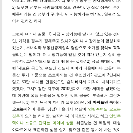
어쩌고. 하나씩 해석해보자. 1) 노무현 정부는 반시장세력이다,
2) 노무현 정부는 사람들에게 집도 안준다, 3) 집값 상승이 투기
때문이라는 건 정부의 구라다. 뭐 저능하기는 하지만, 일관성 있
어서 편하긴 하다.
그런데 여기서 질문: 1) 지금 시장기능에 맡기지 않고 있는 것이
면, 가격을 정부가 정해주고 있나? 얼마나 시장기능이 활성화되
었는지, 부녀회와 부동산중개업의 담합으로 호가를 몇억씩 퍽퍽
올리는데 말이다. 더 시장기능에 맡길 것이 뭐가 있는지 심히 궁
금하다. 그냥 양도세도 없애버리라는 걸까? 2) 공급 확대라… 매
번 ‘새로운 공급’인 수도권 신도시 이야기 나올때마다 그곳이 부
동산 투기 거품으로 초토화되는 건 우연인가? 판교에 3만세대
말고 30만 세대를 만들었으면 흔해빠져서 가격이 내려가기도
했겠다, 그치? 검단 지구에 2010년까지 20만 세대를 넣겠다는
데 이번에 폭등 난리쌩쑈 벌어진 것도 공급이 부족해서 그런거
겠구나. 3) 투기 목적이 아니라 실수요라면,
왜 아파트만 죽어라
오르는데
? 아 물론 ‘땅값’이 올라서 덩달아
연립주택도 오르는
경우
가 있기는 하지만, 솔직히 다 아파트만 사려고 하고
연립주
택이나 소규모 단지는 ‘마이너 상품’
취급받는 건 왜일까. 대형
아파트에서 표준화된 삶을 살지 않으면 같은 동네에 사는 것이