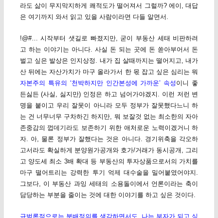
라도 삶이 무지막지하게 쾌적도가 떨어져서 그럴까? 에이, 대답
은 여기까지 와서 읽고 있을 사람이라면 다들 알면서.
!@#… 시작부터 샛길로 빠졌지만, 굳이 부동산 세태 비판하려
고 하는 이야기는 아니다. 사실 돈 되는 곳에 돈 쏟아부어서 돈
벌고 싶은 발상은 인지상정. 내가 집 살때까지는 떨어지고, 내가
산 뒤에는 자산가치가 마구 올라가서 한 몫 잡고 싶은 심리는 뭐
자본주의 특유의 ‘천박하지만 인간본성에 가까운’ 속성
이니 좋
든싫든 (사실, 싫지만) 인정은 하고 넘어가야겠지. 이런 저런 변
명을 붙이고 우리 잘못이 아니라 모두 정부가 잘못했다느니 하
는 건 너무너무 구차하긴 하지만, 뭐 보잘것 없는 최소한의 자아
존중감의 껍데기라도 보존하기 위한 애처로운 노력이겠거니 하
자. 아, 물론 정부가 잘했다는 것은 아니다. 경기위축을 각오하
고서라도 확실하게 분양원가공개와 호가/거래가 동시공개, 그리
고 양도세 최소 3배 확대 등 부동산의 투자상품으로서의 가치를
마구 떨어트리는 강력한 투기 억제 대수술을 밀어붙였어야지.
그보다, 이 부동산 과잉 세태의 소용돌이에서 언론이라는 축이
담당하는 부분을 줄이는 것에 대한 이야기를 하고 싶은 것이다.
규범론적으로는 분배정의를 생각하면서도, 나는 부자가 되고 싶