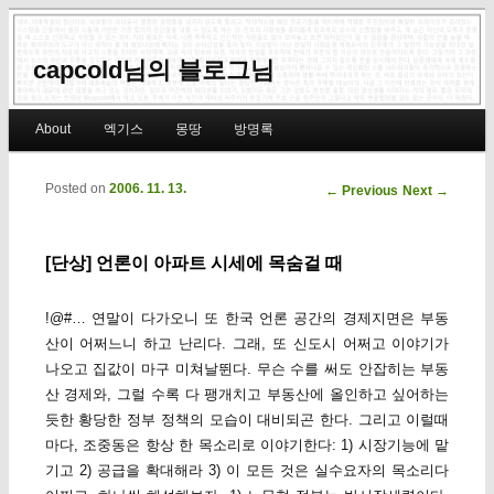
capcold님의 블로그님
Main menu
About
엑기스
몽땅
방명록
Skip to primary content
Skip to secondary content
Posted on
2006. 11. 13.
Post navigation
←
Previous
Next
→
[단상] 언론이 아파트 시세에 목숨걸 때
!@#… 연말이 다가오니 또 한국 언론 공간의 경제지면은 부동
산이 어쩌느니 하고 난리다. 그래, 또 신도시 어쩌고 이야기가
나오고 집값이 마구 미쳐날뛴다. 무슨 수를 써도 안잡히는 부동
산 경제와, 그럴 수록 다 팽개치고 부동산에 올인하고 싶어하는
듯한 황당한 정부 정책의 모습이 대비되곤 한다. 그리고 이럴때
마다, 조중동은 항상 한 목소리로 이야기한다: 1) 시장기능에 맡
기고 2) 공급을 확대해라 3) 이 모든 것은 실수요자의 목소리다