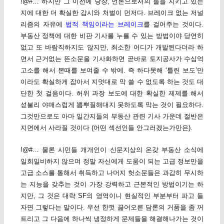
!@#… 하지만 그 이전에 당장, 언론으로서의 룰을 지키고 있는
지에 대한 더 확실한 감시와 처벌이 먼저다. 브레이크 없는 저널
리즘의 자유에
법적 책임이라는 브레이크
를 걸어주는 것이다.
부동산 정책에 대한 비판 기사를 누를 수 있는 방법이야 당연히
없고 또 바람직하지도 않지만, 최소한 어디가 개발된다더라 하
면서 근거없는 뜬소문을 기사화하면 곧바로 토지공사가 수십억
고소를 해서 본때를 보여줄 수 밖에. 즉 하다못해 ‘틀린 보도’만
이라도 확실하게 잡아서 지멋대로 막 쓸 수 없도록 하는 것도 대
단한 첫 걸음이다. 허위 과장 보도에 대한 확실한 제제를 해서
섣불리 야매스럽게 뽐뿌질해대지 못하도록 막는 것이 필요하다.
그것만으로도 아마 일간지들의 부동산 관련 기사 가운데 절반은
지면에서 사라질 것이다 (어떤 섹션인들 안그러겠는가만은).
!@#… 물론 시민들 개개인이 신문지상의 온갖 부동산 소식에
일희일비하지 않으며 정말 자신에게 도움이 되는 고급 정보만을
고급 소스를 통해서 취득하고 나머지 헛소문들은 과감히 무시하
는 지능을 갖추는 것이 가장 강력하고 근본적인 방법이기는 하
지만, 그 것은 대략 SF의 영역이니 현실적인 부분부터 파고 들
자면 그렇다는 말이다. 우선 한껏 끓어오른 담론의 거품을 좀 꺼
트리고 그 다음에 하나씩 냉정하게 문제들을 해결해나가는 것이