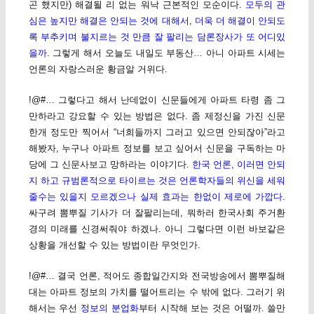
곤 했지만) 해결될 리 없는 워낙 근본적인 모순이다.
모두의 관
심은 높지만 해결은 안되는 것에 대해서, 더욱 더 해결이 안되도
록 부추키며 불지르는 것 만큼 잘 팔리는 담론장사가 또 어디있
을까
. 그렇게 해서 오늘도 내일도 부동산… 아니 아파트 시세는
언론의 자랑스러운 황금알 거위다.
!@#… 그렇다고 해서 난데없이 신문들에게 아파트 타령 좀 그
만하라고 강요할 수 있는 방법은 없다. 좀 제정신을 가진 신문
한개 정도만 찍어서 “너희들까지 그러고 있으면 안되잖아”라고
해봤자, 누구나 아파트 정보를 보고 싶어서 신문을 구독하는 마
당에 그 신문사보고 망하라는 이야기다.
한국 언론, 이러면 안되
지 하고 규범론적으로 타이르는 것은 언론학자들의 위신을 세워
줄수는 있을지 모르겠으나 실제 효과는 한없이 제로에 가깝다
.
싸구려 뽐뿌질 기사가 더 잘팔리는데, 뭐하러 한국사회 주거환
경의 미래를 신경써줘야 하겠나. 아니 그렇다면 이런 바보같은
상황을 개선할 수 있는 방법이란 무엇인가.
!@#… 결국 언론, 적어도 종합일간지와 전국방송에서 뽐뿌질해
대는 아파트 정보의 가치를 떨어트리는 수 밖에 없다. 그러기 위
해서는 우선
정보의 분업화
부터 시작해 보는 것은 어떨까. 쓸만