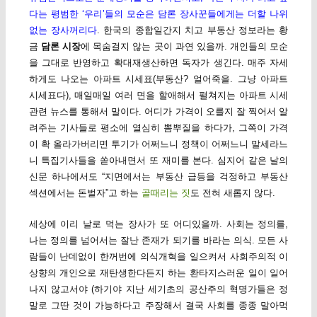
다는 평범한 ‘우리’들의 모순은 담론 장사꾼들에게는 더할 나위
없는 장사꺼리다
. 한국의 종합일간지 치고 부동산 정보라는 황
금
담론 시장
에 목숨걸지 않는 곳이 과연 있을까. 개인들의 모순
을 그대로 반영하고 확대재생산하면 독자가 생긴다. 매주 자세
하게도 나오는 아파트 시세표(부동산? 얼어죽을. 그냥 아파트
시세표다), 매일매일 여러 면을 할애해서 펼쳐지는 아파트 시세
관련 뉴스를 통해서 말이다. 어디가 가격이 오를지 잘 찍어서 알
려주는 기사들로 평소에 열심히 뽐뿌질을 하다가, 그쪽이 가격
이 확 올라가버리면 투기가 어쩌느니 정책이 어쩌느니 말세라느
니 특집기사들을 쏟아내면서 또 재미를 본다. 심지어 같은 날의
신문 하나에서도 “지면에서는 부동산 급등을 걱정하고 부동산
섹션에서는 돈벌자”고 하는
골때리는 짓
도 전혀 새롭지 않다.
세상에 이리 날로 먹는 장사가 또 어디있을까. 사회는 정의를,
나는 정의를 넘어서는 잘난 존재가 되기를 바라는 의식. 모든 사
람들이 난데없이 한꺼번에 의식개혁을 일으켜서 사회주의적 이
상향의 개인으로 재탄생한다든지 하는 환타지스러운 일이 일어
나지 않고서야 (하기야 지난 세기초의 공산주의 혁명가들은 정
말로 그딴 것이 가능하다고 주장해서 결국 사회를 종종 말아먹