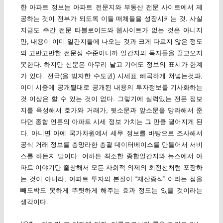
한 아파트 정보는 아파트 전문지와 부동산 전문 사이트에서 제
공하는 것이 전부가 되도록 이들 매체들을 성장시키는 것. 사실
지금도 주간 전문 타블로이드와 웹사이트가 없는 것은 아니지
만, 내용이 이미 일간지들에 나오는 것과 크게 다르지 않은 정도
의 고만고만한 전문성 수준이니까 일간지의 독자들을 끌고오지
못한다. 하지만 신문은 아무리 날고 기어도 정보의 표시가 한계
가 있다. 전국(을 빙자한 수도권) 시세표 빼곡하게 쳐넣는것과,
이미 시중에 공개될대로 공개된 내용의 투자정보를 기사화하는
것 이상은 할 수 있는 것이 없다. 그렇기에 실력있는 전문 정보
지를 육성해서 호가와 거래가, 뒷소문과 앞소문을 망라해서 준
다면 종합 언론의 아파트 시세 정보 가치는 그 만큼 떨어지게 된
다. 아니면 아예 국가차원에서 세무 정보를 바탕으로 조사해서
공식 거래 정보를 총망라한 총괄 데이터베이스를 만들어서 서비
스를 하든지 말이다. 여하튼 최소한 종합일간지와 뉴스에서 아
파트 이야기만 줄창해서 모든 사회적 의제의 최전선처럼 포장하
는 것이 아니라, 아파트 투자의 본질이 “재산증식” 이라는 점을
빼도박도 못하게 뚜렷하게 해주는 효과 정도는 있을 것이라는
생각이다.