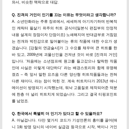
와서, 비슷한 맥락으로 대답.
Q. 진격의 거인이 인기를 끄는 이유는 무엇이라고 생각합니까?
A. 소년만화라는 주류 장르에서, 세세하게 아기자기하며 반복적
인 캐릭터 필살기 위주의 히트 공식이(일본식 편집부의 안정적
내용 설계의 장점이자 단점이죠) 노쇄해지며 반대급부로 거침없
는 전개와 박진감으로 밀어붙이는 류의 작품에 대한 수요가 생
겼습니다. [강철의 연금술사]가 그 수요를 채우며 큰 히트를 한
바 있고, 2009년에 괴물신인을 건져낸 것이 바로 [진격의 거인]
입니다. ‘처음에는 소년점프에 원고를 들고갔으나 탈락한 작품
인데 사실은 이렇게 대단하다’ 라는 배경스토리와 함께 유명해
졌죠 – 즉 앞서 말한 요즈음 다른 양산형 히트작품들과는 전혀
다른 재미다, 라는 점이 먹힌 것. 계속 히트치다가 2013년 애니
메이션이 방영되기 시작했는데, 워낙 고품질로 제작되어준 덕분
에 한층 더 널리 히트치게 되었습니다. 그리고 결국 티핑포인트
를 넘었죠.
Q. 한국에서 특별히 더 인기가 있다고 할 수 있을까요?
A. 아닐겁니다. 다만 몇가지 코드가 기성언론의 흥미를 끌어(애
니 1화 방영 당시의 네이버 실급검 등극으로 시작, 벽이나 거인