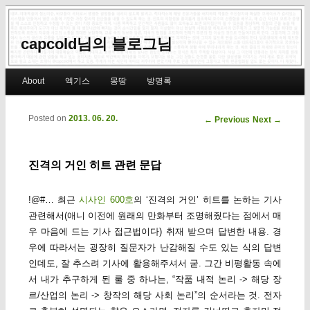
capcold님의 블로그님
Main menu
About
엑기스
몽땅
방명록
Skip to primary content
Skip to secondary content
Posted on
2013. 06. 20.
Post navigation
←
Previous
Next
→
진격의 거인 히트 관련 문답
!@#… 최근
시사인 600호
의 ‘진격의 거인’ 히트를 논하는 기사
관련해서(애니 이전에 원래의 만화부터 조명해줬다는 점에서 매
우 마음에 드는 기사 접근법이다) 취재 받으며 답변한 내용. 경
우에 따라서는 굉장히 질문자가 난감해질 수도 있는 식의 답변
인데도, 잘 추스려 기사에 활용해주셔서 굳. 그간 비평활동 속에
서 내가 추구하게 된 룰 중 하나는, “작품 내적 논리 -> 해당 장
르/산업의 논리 -> 창작의 해당 사회 논리”의 순서라는 것. 전자