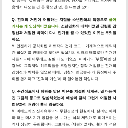
로 충분히 설명되는 향유 요소라면, 전자를 건너뛰고 후자만 적
용해서 나오는 건 운 좋으면 덤, 운 나쁘면 오바.
Q. 진격의 거인이 어필하는 지점을 소년만화의 특징으로
풀어
가시는 게 인상적이었습니다
. 소년만화의 매력이었던 강렬한 감
정선과 처절한 박력이 다시 인기를 끌 수 있었던 이유는 무엇일
까요.
A. 안전하게 공식화된 히트작의 전개 코드 – 기계적으로 캐릭터
간 필살기를 안배하고 또다른 필살기의 적과의 배틀로만 전개된
다든지 – 에 아무래도 질릴 때도 되었죠. 이야기의 ‘부품’에만 신
경쓰며 그럭저럭 히트작들을 조립했지만 정작 거침없는 전개의
감정선과 박력을 잃었던 때에, ‘강철의 연금술사’가 등장해서 주
의를 환기하고 ‘진격의 거인’이 확 밀어붙인 격입니다.
Q. 주간점프에서 퇴짜를 맞은 이유를 처절한 세계관, 덜 다듬어
진 그림체 등으로 말씀하셨는데 예상과 달리 그런게 어필한 사
회문화적 배경이 혹시 있을까요.
A. 아베노믹스 신자유주의의 무한경쟁의 현실에서, 살려면 싸워
라!라는 메시지가 공감을 샀… 다는 식의 제멋대로 의미부여는
역시 상당히 곤란합니다. 그보다는, (세련되었지만 활기가 적은