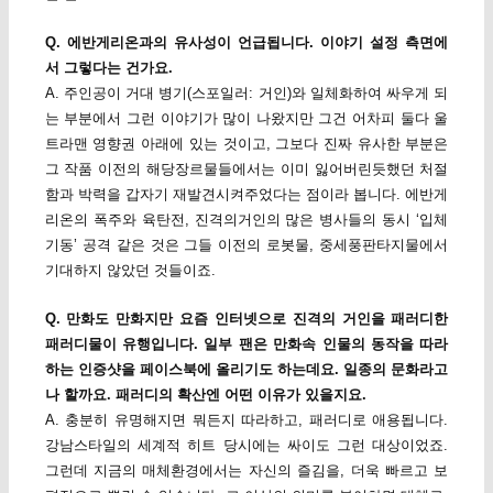
Q. 에반게리온과의 유사성이 언급됩니다. 이야기 설정 측면에
서 그렇다는 건가요.
A. 주인공이 거대 병기(스포일러: 거인)와 일체화하여 싸우게 되
는 부분에서 그런 이야기가 많이 나왔지만 그건 어차피 둘다 울
트라맨 영향권 아래에 있는 것이고, 그보다 진짜 유사한 부분은
그 작품 이전의 해당장르물들에서는 이미 잃어버린듯했던 처절
함과 박력을 갑자기 재발견시켜주었다는 점이라 봅니다. 에반게
리온의 폭주와 육탄전, 진격의거인의 많은 병사들의 동시 ‘입체
기동’ 공격 같은 것은 그들 이전의 로봇물, 중세풍판타지물에서
기대하지 않았던 것들이죠.
Q. 만화도 만화지만 요즘 인터넷으로 진격의 거인을 패러디한
패러디물이 유행입니다. 일부 팬은 만화속 인물의 동작을 따라
하는 인증샷을 페이스북에 올리기도 하는데요. 일종의 문화라고
나 할까요. 패러디의 확산엔 어떤 이유가 있을지요.
A. 충분히 유명해지면 뭐든지 따라하고, 패러디로 애용됩니다.
강남스타일의 세계적 히트 당시에는 싸이도 그런 대상이었죠.
그런데 지금의 매체환경에서는 자신의 즐김을, 더욱 빠르고 보