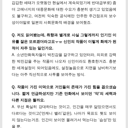
갑갑한 세태가 오랫동안 현실에서 계속되었기에 반대급부로) 좀
더 고에너지의 대중문화에 대한 수요가 충분히 생기고 있었음에
도 불구하고, 여전히 익숙한 공식에만 안주한 주간점프의 보수
성이야말로 일본의 사회문화적 배경을 보여줬죠.
Q. 저도 읽어봤는데, 취향과 별개로 사실 그렇게까지 인기인 이
유를 잘은 모르겠더라고요ㅜㅠ 신인의 작품이 이렇게 화제가 된
적이 자주 있는 일인가요.
A. 소년만화독자들이 박진감을 갈구하고 있던터라, 의외로 강력
한 박진감을 주는 작품이 나오자 신인이라도 환호한거죠. 충분
한 세계설정이 되어있음에도, 설정놀음으로 지면을 낭비하기보
다는 아주 직선적으로 사투를 보여주는 방식.
Q. 작품이 가진 미덕으로 거인들의 존재가 가진 힘을 꼽으셨습
니다. 짧게 언급하셨지만 기존 만화에서 보이던 ‘악’의 세력과
다른 지점은 뭘까요.
A. 우선 확실히 강대하다는 것이고, 인간을 매우 닮았으면서도
다르다는 것이고(‘언캐니 밸리’같은), 나아가 목표도 뭣도 보이
지 않는다는거죠. 인간이 보이면 몰려가서 먹는다는 ‘습성’만 있
을 뿐.