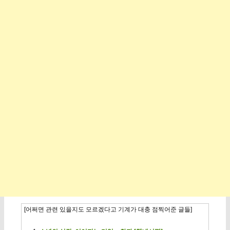
[어쩌면 관련 있을지도 모르겠다고 기계가 대충 점찍어준 글들]