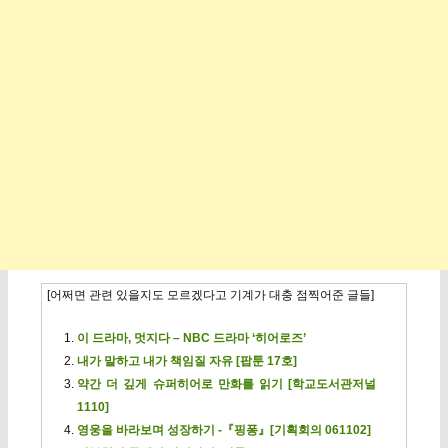
[어쩌면 관련 있을지도 모르겠다고 기계가 대충 점찍어준 글들]
이 드라마, 멋지다 – NBC 드라마 ‘히어로즈’
내가 말하고 내가 책임질 자유 [팝툰 17호]
약간 더 깊게 슈퍼히어로 만화를 읽기 [학교도서관저널
1110]
영웅을 바라보며 성장하기 -『핑퐁』[기획회의 061102]