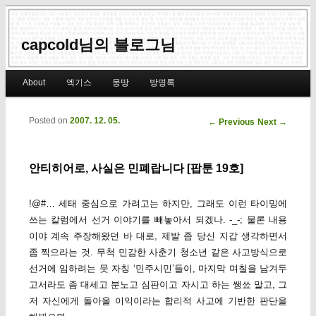
capcold님의 블로그님
Main menu
About
엑기스
몽땅
방명록
Skip to primary content
Skip to secondary content
Posted on
2007. 12. 05.
Post navigation
←
Previous
Next
→
안티히어로, 사실은 민폐랍니다 [팝툰 19호]
!@#… 세태 중심으로 가려고는 하지만, 그래도 이런 타이밍에
쓰는 칼럼에서 선거 이야기를 빼놓아서 되겠나. -_-; 물론 내용
이야 계속 주장해왔던 바 대로, 제발 좀 당신 지갑 생각하면서
좀 찍으라는 것. 무척 민감한 사춘기 청소년 같은 사고방식으로
선거에 임하려는 뭇 자칭 ‘민주시민’들이, 마지막 며칠을 남겨두
고서라도 좀 대세고 분노고 심판이고 자시고 하는 쌩쑈 말고, 그
저 자신에게 돌아올 이익이라는 합리적 사고에 기반한 판단을