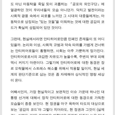
도 아닌 마동탁을 죽일 듯이 괴롭히는 『공포의 외인구단』에
열광하던 것이 우리네들의 모습 아니던가. 닥치고 발전이라는
사회적 광풍 속에서 피로를 느끼던 그 시대의 대중들에게는, 마
동탁으로 상징되는 “있는 것들”을 미워하는 것에 대한 공감의 코
드가 확실히 성립되어 있던 것이다.
그런데, 현실에서라면 안티히어로만큼 민폐인 존재들이 또 어디
있을까. 논리와 이성, 사회적 규범과 약속 따위를 가볍게 건너뛰
는 안티히어로들이 횡행하면, 사회는 아주 가뿐하게 망가진다.
안티히어로로서의 과감한 자유도가 높을수록, 주변의 부대 피해
역시 커지기 마련이다. 그렇기에 안티히어로에 대한 동경은 장
르 오락물에서 스트레스 해소를 위해서 적용할 일이지, 현실 세
계의 판단기준으로 삼는 것은 좀 자제해야 상식적인 명랑 세상
이 온다.
어째서인지, 가장 현실적이고 보편적인 이슈 가운데 하나인 대
통령 선거에 대해서 정작 안티히어로에 대한 동경으로 가득한
모습들이 종종 보인다. 현 정권을 마구 욕하며 타도의 대상으로
보는 ‘공감의 코드’야 그렇다 치더라도, 현 정권과 그것이 (실제