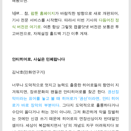
해봤으면.
!@#… 참,
팝툰 홈페이지
가 바람직한 방향으로 새로 개편되어,
기사 전문 서비스를 시작했다. 따라서 이번 기사의
다듬어진 정
식 버전은 여기로
. 여튼 항상 그렇듯 캡콜닷넷 버전은 보통은 투
고버전으로, 자체설정 홀드백 기간 이후 게재.
안티히어로, 사실은 민폐랍니다
김낙호(만화연구가)
너무나 도덕적으로 멋지고 능력도 출중한 히어로들의 향연이 지
겨워지면, 장르문화의 팬들은 안티히어로를 찾곤 한다.
권선징
악이라는 표어를 놓고 볼 때 히어로가 ‘권선’이라면, 안티 히어
로가 바로 징악의 부분이다
. 그다지 도덕적으로 훌륭하다거나
수단이 옳다거나 하는 것이 아니라, 그저 화끈하게 악을 징벌하
는 것에만 신경 쓰기 때문에 히어로의 연장선상이자 반대말인
셈이다. 세상이 복잡해지면서 ‘선’의 개념도 자꾸 어려워지다 보