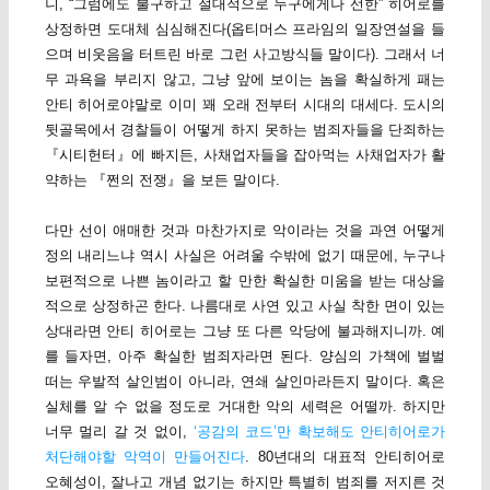
니, “그럼에도 불구하고 절대적으로 누구에게나 선한” 히어로를
상정하면 도대체 심심해진다(옵티머스 프라임의 일장연설을 들
으며 비웃음을 터트린 바로 그런 사고방식들 말이다). 그래서 너
무 과욕을 부리지 않고, 그냥 앞에 보이는 놈을 확실하게 패는
안티 히어로야말로 이미 꽤 오래 전부터 시대의 대세다. 도시의
뒷골목에서 경찰들이 어떻게 하지 못하는 범죄자들을 단죄하는
『시티헌터』에 빠지든, 사채업자들을 잡아먹는 사채업자가 활
약하는 『쩐의 전쟁』을 보든 말이다.
다만 선이 애매한 것과 마찬가지로 악이라는 것을 과연 어떻게
정의 내리느냐 역시 사실은 어려울 수밖에 없기 때문에, 누구나
보편적으로 나쁜 놈이라고 할 만한 확실한 미움을 받는 대상을
적으로 상정하곤 한다. 나름대로 사연 있고 사실 착한 면이 있는
상대라면 안티 히어로는 그냥 또 다른 악당에 불과해지니까. 예
를 들자면, 아주 확실한 범죄자라면 된다. 양심의 가책에 벌벌
떠는 우발적 살인범이 아니라, 연쇄 살인마라든지 말이다. 혹은
실체를 알 수 없을 정도로 거대한 악의 세력은 어떨까. 하지만
너무 멀리 갈 것 없이,
‘공감의 코드’만 확보해도 안티히어로가
처단해야할 악역이 만들어진다
. 80년대의 대표적 안티히어로
오혜성이, 잘나고 개념 없기는 하지만 특별히 범죄를 저지른 것