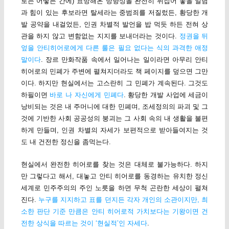
로는 어떻든 간에) 표방해온 방향성을 완전히 뒤집어 놓을 일념
과 힘이 있는 후보라면 탈세라는 중범죄를 저질렀든, 황당한 개
발 공약을 내걸었든, 인권 차별적 발언을 밥 먹듯 하든 전혀 상
관을 하지 않고 변함없는 지지를 보내더라는 것이다.
정권을 뒤
엎을 안티히어로에게 다른 룰은 필요 없다는 식의 과격한 애정
말이다
. 장르 만화작품 속에서 일어나는 일이라면 아무리 안티
히어로의 민폐가 주변에 펼쳐지더라도 책 페이지를 덮으면 그만
이다. 하지만 현실에서는 고스란히 그 민폐가 계속된다. 그것도
하필이면
바로 나 자신에게 민폐다
. 황당한 개발 사업에 세금이
낭비되는 것은 내 주머니에 대한 민폐며, 조세정의의 파괴 및 그
것에 기반한 사회 공공성의 붕괴는 그 사회 속의 내 생활을 불편
하게 만들며, 인권 차별의 자세가 보편적으로 받아들여지는 것
도 내 건전한 정신을 좀먹는다.
현실에서 완전한 히어로를 찾는 것은 대체로 불가능하다. 하지
만 그렇다고 해서, 대놓고 안티 히어로를 동경하는 유치한 정신
세계로 민주주의의 주인 노릇을 하면 무척 곤란한 세상이 펼쳐
진다.
누구를 지지하고 표를 던지든 각자 개인의 소관이지만, 최
소한 판단 기준 만큼은 안티 히어로적 가치보다는 기왕이면 건
전한 상식을 따르는 것이 ‘현실적’인 자세다
.