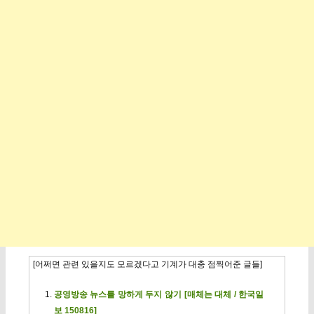
[어쩌면 관련 있을지도 모르겠다고 기계가 대충 점찍어준 글들]
공영방송 뉴스를 망하게 두지 않기 [매체는 대체 / 한국일
보 150816]