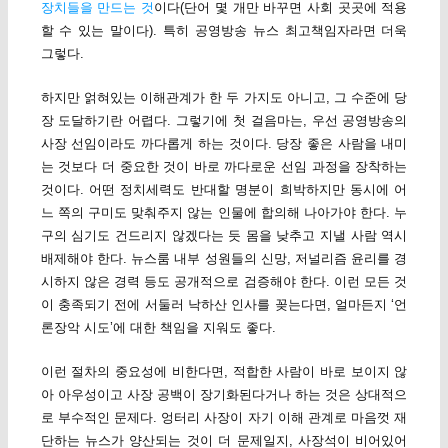
장치들을 만드는 것
이다(단어 몇 개만 바꾸면 사회 곳곳에 적용
할 수 있는 말이다). 특히 공영방송 뉴스 최고책임자라면 더욱
그렇다.
하지만 얽혀있는 이해관계가 한 두 가지도 아니고, 그 수준에 당
장 도달하기란 어렵다. 그렇기에 첫 걸음마는, 우선 공영방송의
사장 선임이라도 까다롭게 하는 것이다. 당장 좋은 사람을 내미
는 것보다 더 중요한 것이 바로 까다로운 선임 과정을 장착하는
것이다. 어떤 정치세력도 반대할 명분이 희박하지만 동시에 어
느 쪽의 구미도 맞춰주지 않는 인물에 합의해 나아가야 한다. 누
구의 심기도 건드리지 않겠다는 듯 몸을 낮추고 지낼 사람 역시
배제해야 한다. 뉴스룸 내부 성원들의 신망, 저널리즘 윤리를 경
시하지 않은 경력 등도 공개적으로 검증해야 한다. 이런 모든 것
이 충족되기 전에 서둘러 낙하산 인사를 꽂는다면, 얼마든지 ‘언
론장악 시도’에 대한 책임을 지워도 좋다.
이런 절차의 중요성에 비한다면, 적합한 사람이 바로 보이지 않
아 아우성이고 사장 공백이 장기화된다거나 하는 것은 상대적으
로 부수적인 문제다. 엉터리 사장이 자기 이해 관계로 마음껏 재
단하는 뉴스가 양산되는 것이 더 문제일지, 사장석이 비어있어