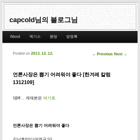
capcold님의 블로그님
Main menu
About
엑기스
몽땅
방명록
Skip to primary content
Skip to secondary content
Posted on
2013. 12. 12.
Post navigation
←
Previous
Next
→
언론사장은 뽑기 어려워야 좋다 [한겨레 칼럼
1312109]
!@#… 게재본은
여기로
.
언론사장은 뽑기 어려워야 좋다
김낙호(미디어연구가)