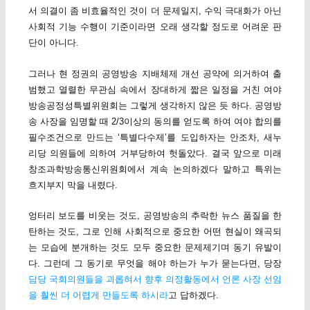
서 의결이 좀 비효율적인 것이 더 문제일지, 수익 극대화가 아닌
사회적 기능 수행이 기준이라면 오래 생각할 정도로 어려운 판
단이 아니다.
그러나 현 정권의 공영방송 지배체제 개선 공약에 의거하여 출
범했고 열렬한 무관심 속에서 장대하게 짧은 일정을 거친 여야
방송공정성특별위원회는 그렇게 생각하지 않은 듯 하다. 공영방
송 사장을 임명할 때 2/3이상의 동의를 얻도록 하여 여야 합의를
필수조건으로 만드는 ‘특별다수제’를 도입하자는 안조차, 새누
리당 의원들에 의하여 거부당하여 헛돌았다. 결국 앞으로 미래
창조과학방송통신위원회에서 계속 논의하겠다 말하고 특위는
흐지부지 막을 내렸다.
엉터리 보도를 비웃는 것도, 공영방송의 추락한 뉴스 품질을 한
탄하는 것도, 그로 인해 사회적으로 중요한 어떤 현실이 왜곡되
는 모습에 분개하는 것도 모두 중요한 문제제기며 동기 유발이
다. 그런데 그 동기로 무엇을 해야 하는가 누가 묻는다면, 당장
담당 국회의원들을 괴롭혀서 향후 의정활동에서 언론 사장 선임
을 훨씬 더 어렵게 만들도록 하시라
고 답하겠다.