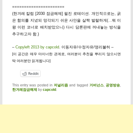
======================
(한겨레 칼럼 [2030 잠금해제] 필진 로테이션. 개인적으로는, 굵
은 함의를 지녔되 망각되기 쉬운 사안을 살짝 발랄하게(…뭐 이
왕 이런 코너로 배치받았으니) 다시 담론판에 꺼내놓는 방식을
추구하고자 함.)
–
Copyleft 2013 by capcold
. 이동자유/수정자유/영리불허 –
[이 공간은 매우 마이너한 관계로, 여러분이 추천을 뿌리지 않으시면
딱 여러분만 읽게됩니다]
Reddit
This entry was posted in
저널리즘
and tagged
거버넌스
,
공영방송
,
한겨레잠금해제
by
capcold
.