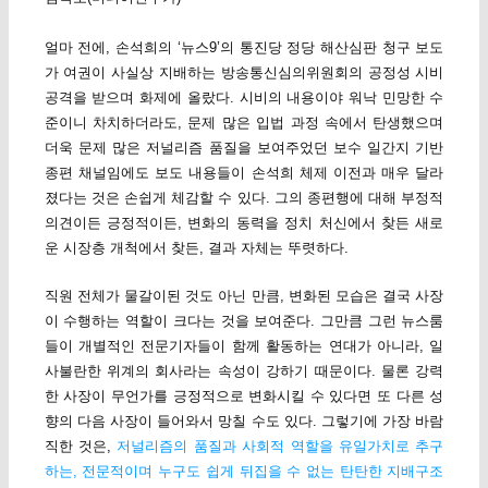
얼마 전에, 손석희의 ‘뉴스9’의 통진당 정당 해산심판 청구 보도
가 여권이 사실상 지배하는 방송통신심의위원회의 공정성 시비
공격을 받으며 화제에 올랐다. 시비의 내용이야 워낙 민망한 수
준이니 차치하더라도, 문제 많은 입법 과정 속에서 탄생했으며
더욱 문제 많은 저널리즘 품질을 보여주었던 보수 일간지 기반
종편 채널임에도 보도 내용들이 손석희 체제 이전과 매우 달라
졌다는 것은 손쉽게 체감할 수 있다. 그의 종편행에 대해 부정적
의견이든 긍정적이든, 변화의 동력을 정치 처신에서 찾든 새로
운 시장층 개척에서 찾든, 결과 자체는 뚜렷하다.
직원 전체가 물갈이된 것도 아닌 만큼, 변화된 모습은 결국 사장
이 수행하는 역할이 크다는 것을 보여준다. 그만큼 그런 뉴스룸
들이 개별적인 전문기자들이 함께 활동하는 연대가 아니라, 일
사불란한 위계의 회사라는 속성이 강하기 때문이다. 물론 강력
한 사장이 무언가를 긍정적으로 변화시킬 수 있다면 또 다른 성
향의 다음 사장이 들어와서 망칠 수도 있다. 그렇기에 가장 바람
직한 것은,
저널리즘의 품질과 사회적 역할을 유일가치로 추구
하는, 전문적이며 누구도 쉽게 뒤집을 수 없는 탄탄한 지배구조