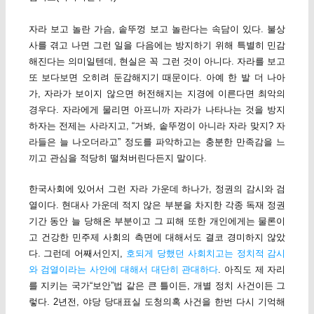
자라 보고 놀란 가슴, 솥뚜껑 보고 놀란다는 속담이 있다. 불상
사를 겪고 나면 그런 일을 다음에는 방지하기 위해 특별히 민감
해진다는 의미일텐데, 현실은 꼭 그런 것이 아니다. 자라를 보고
또 보다보면 오히려 둔감해지기 때문이다. 아예 한 발 더 나아
가, 자라가 보이지 않으면 허전해지는 지경에 이른다면 최악의
경우다. 자라에게 물리면 아프니까 자라가 나타나는 것을 방지
하자는 전제는 사라지고, “거봐, 솥뚜껑이 아니라 자라 맞지? 자
라들은 늘 나오더라고” 정도를 파악하고는 충분한 만족감을 느
끼고 관심을 적당히 떨쳐버린다든지 말이다.
한국사회에 있어서 그런 자라 가운데 하나가, 정권의 감시와 검
열이다. 현대사 가운데 적지 않은 부분을 차지한 각종 독재 정권
기간 동안 늘 당해온 부분이고 그 피해 또한 개인에게는 물론이
고 건강한 민주제 사회의 측면에 대해서도 결코 경미하지 않았
다. 그런데 어째서인지,
호되게 당했던 사회치고는 정치적 감시
와 검열이라는 사안에 대해서 대단히 관대하다
. 아직도 제 자리
를 지키는 국가“보안”법 같은 큰 틀이든, 개별 정치 사건이든 그
렇다. 2년전, 야당 당대표실 도청의혹 사건을 한번 다시 기억해