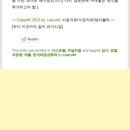
왕 이런 코너로 배치받았으니) 다시 담론판에 꺼내놓는 방식을
추구하고자 함.)
—
Copyleft 2013 by capcold
. 이동자유/수정자유/영리불허 —
[부디 이것까지 같이 퍼가시길]
Reddit
This entry was posted in
아스트랄
,
저널리즘
and tagged
감시
,
검열
,
국정원
,
악플
,
한겨레잠금해제
by
capcold
.