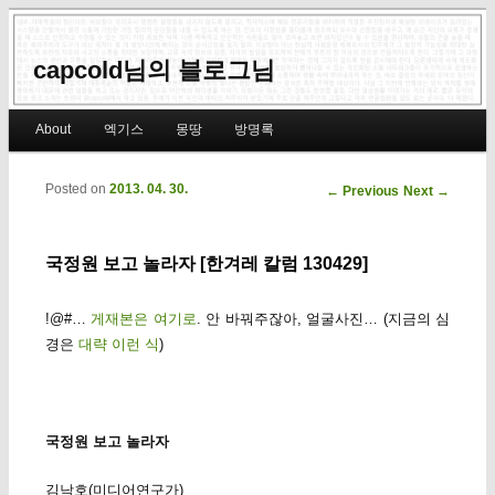
capcold님의 블로그님
Main menu
About
엑기스
몽땅
방명록
Skip to primary content
Skip to secondary content
Posted on
2013. 04. 30.
Post navigation
←
Previous
Next
→
국정원 보고 놀라자 [한겨레 칼럼 130429]
!@#…
게재본은 여기로
. 안 바꿔주잖아, 얼굴사진… (지금의 심
경은
대략 이런 식
)
국정원 보고 놀라자
김낙호(미디어연구가)