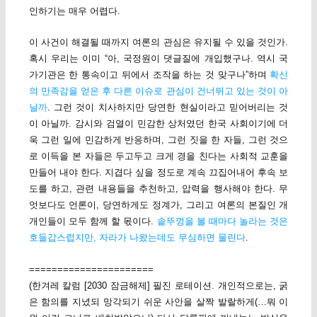
인하기는 매우 어렵다.
이 사건이 해결될 때까지 여론의 관심은 유지될 수 있을 것인가.
혹시 우리는 이미 “아, 국정원이 댓글질에 개입했구나. 역시 국
가기관은 한 통속이고 뒤에서 조작을 하는 것 맞구나”하며
확신
의 만족감을 얻은 후 다른 이슈로 관심이 건너뛰고 있는 것이 아
닐까
. 그런 것이 치사하지만 당연한 현실이라고 믿어버리는 것
이 아닐까. 감시와 검열이 민감한 상처였던 한국 사회이기에 더
욱 그런 일에 민감하게 반응하며, 그런 짓을 한 자들, 그런 것으
로 이득을 본 자들은 두고두고 크게 경을 친다는 사회적 교훈을
만들어 내야 한다. 지겹다 싶을 정도로 계속 끄집어내어 후속 보
도를 하고, 관련 내용들을 추천하고, 압력을 행사해야 한다. 무
엇보다도 언론이, 당연하게도 정계가, 그리고 여론의 본질인 개
개인들이 모두 함께 할 몫이다.
솥뚜껑을 볼 때마다 놀라는 것은
호들갑스럽지만, 자라가 나왔는데도 무심하면 물린다
.
======================
(한겨레 칼럼 [2030 잠금해제] 필진 로테이션. 개인적으로는, 굵
은 함의를 지녔되 망각되기 쉬운 사안을 살짝 발랄하게(…뭐 이