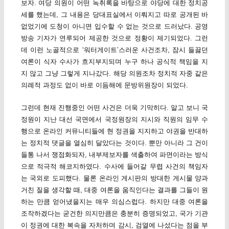
보자. 여당 의원이 어떤 녹취록을 바탕으로 야당에 대한 정치공
세를 했는데, 그 내용은 당대표실에서 이뤄지고 따로 공개된 바
없었기에 도청이 아니면 입수할 수 없는 것으로 드러났다. 공영
방송 기자가 연루되어 제공한 것으로 정황이 제기되었다. 그런
데 이런 노골적으로 ‘워터게이트’스러운 사건조차, 잠시 들끓던
여론이 식자 수사가 흐지부지되며 누구 하나 공식적 책임을 지
지 않고 그냥 그렇게 지나갔다. 해당 의원조차 정치적 자중 같은
의례적 과정도 없이 바로 이듬해에 문방위원장이 되었다.
그런데 현재 진행중인 어떤 사건은 더욱 기막히다. 알고 보니 국
정원이 지난 대선 국면에서 국정원장의 지시와 직원의 임무 수
행으로 온라인 커뮤니티들에 현 정권을 지지하고 야권을 반대하
는 정치적 댓글을 열심히 달았다는 것이다. 뿐만 아니라 그 건이
들통 나서 쟁점화되자, 내부제보자를 색출하여 파면이라는 방식
으로 적극적 해코지하였다. 수사에 들어갈 무렵 사건의 책임자
는 국외로 도피했다. 물론 온라인 게시판의 방대한 게시물 양과
거친 질을 생각할 때, 대중 여론을 움직인다는 결과를 그들이 원
하는 만큼 얻어냈을지는 매우 의심스럽다. 하지만 대중 여론을
조작하겠다는 굳건한 의지만큼은 충분히 증명되었고, 국가 기관
이 정권에 대한 복속을 자처하며 감시, 검열에 나섰다는 점을 부