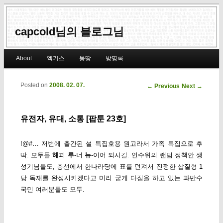
capcold님의 블로그님
Main menu
About
엑기스
몽땅
방명록
Skip to primary content
Skip to secondary content
Posted on
2008. 02. 07.
Post navigation
←
Previous
Next
→
유전자, 유대, 소통 [팝툰 23호]
!@#… 저번에 출간된 설 특집호용 원고라서 가족 특집으로 후
딱. 모두들
해
피
루
-너
뉴
-이어 되시길. 인수위의 랜덤 정책안 생
성기님들도, 총선에서 한나라당에 표를 던져서 진정한 삽질형 1
당 독재를 완성시키겠다고 미리 굳게 다짐을 하고 있는 과반수
국민 여러분들도 모두.