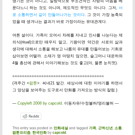
생기는 것이 아니고, 일방적으로 무조건적인 사랑의 마음을 베
푼다느니 하는 것도 아니며, 제도적인 무엇도 아니다. 그저,
서
로 소통하면서 같이 만들어나가는 것이다
. 그 것이 가장 농축되
었을 때 생겨나는 결과가 바로 가정이라는 유대관계다.
여튼 설이다. 가족이 모여서 차례를 지내고 인사를 나눈다는 제
의식(ritual)으로만 때우지 말고, 기왕이면 약간은 서로의 삶과
생각에 대해서 소통을 해보고 나름의 유대를 만들어보는 기회로
삼아보면 어떨까. 소재가 영 마땅치 않으면, 슬그머니 대운하와
4월 총선에 관해서 이야기해보는 것도 좋고(아, 물론 눈치껏).
======================================
(격주간 <
팝툰
>. 씨네21 발간. 세상사에 대한 이야기를 하면서
그 양상을 보여주는 도구로서 만화를 가져오는 방식의 칼럼.)
—
Copyleft 2008 by capcold
. 이동자유/수정불허/영리불허 —
Reddit
This entry was posted in
만화세설
and tagged
가족
,
근하신년
,
소통
,
팝툰프리즘
,
한국만화
by
capcold
.