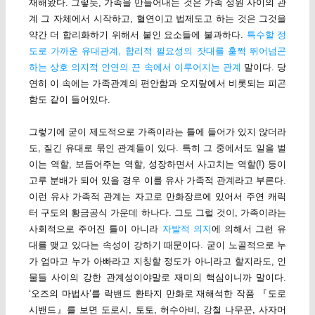
재해왔다. 그렇듯, 가족을 만들어내는 것은 가족 성원 사이의 관
계 그 자체에서 시작하고, 혈연이고 법제도고 하는 것은 그것을
약간 더 합리화하기 위해서 붙인 요소들에 불과하다.
특수할 정
도로 가까운 유대관계, 합리적 필요성의 잣대를 훌쩍 뛰어넘곤
하는 상호 의지적 인연의 끈 속에서 이루어지는 관계
말이다. 당
연히 이 속에는 가족관계의 편안함과 오지랖에서 비롯되는 피곤
함도 같이 들어있다.
그렇기에 굳이 제도적으로 가족이라는 틀에 들어가 있지 않더라
도, 질긴 유대로 묶인 관계들이 있다. 특히 그 중에서도 일을 벌
이는 역할, 보듬어주는 역할, 성장하면서 사고치는 역할(!) 등이
고루 분배가 되어 있을 경우 이를 유사 가족적 관계라고 부른다.
이런 유사 가족적 관계는 자고로 만화장르에 있어서 주연 캐릭
터 구도의 황금공식 가운데 하나다. 그도 그럴 것이, 가족이라는
사회적으로 주어진 틀이 아니라
자발적 의지
에 의해서 그런 유
대를 맺고 있다는 속성이 강하기 때문이다. 굳이 노골적으로 누
가 엄마고 누가 아빠라고 지칭할 정도가 아니라고 할지라도, 인
물들 사이의 강한 관계성이야말로 재미의 핵심이니까 말이다.
‘오즈의 마법사’를 락밴드 환타지 만화로 재해석한 작품 『도로
시밴드』를 보면 도로시, 토토, 허수아비, 강철 나무꾼, 사자머