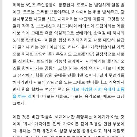
리라는 5인조 주인공들이 등장한다. 도로시는 발랄하게 일을 벌
이고, 토토는 모두를 보듬어주며, 허수아비는 뒤를 받쳐주고, 강
철나무꾼은 사고를 치고, 사자머리는 수줍게 따른다. 그것은 보
컬과 작곡 겸 보조세션과 리드기타와 베이스와 드럼이라는 역할
배분 속에 그대로 혹은 역설적으로 분배되어, 합쳐질 때 하나의
노래로 탄생한다. 이들은 항상 티격태격하고 서로 대단히 살갑
게 굴거나 하는 것이 아님에도, 하나의 유사 가족처럼(사실 가족
으로 치자면 상당히 콩가루일지도 모르겠지만) 결정적으로 서로
를 신뢰한다. 밴드라는 기능적 관계에서 시작하기는 했지만 오
즈를 향해서 가는 공동의 모험이라는 과정 속에서, 따로 떼어놓
고 생각하기 힘들 강한 유대를 만들어낸 것이다. 같이 무언가를
해나가면서 서로의 장단점을 있는 그대로 받아들이고, 익숙해지
면서 힘을 합치는 여정의 핵심은
서로 다양한 기회 속에서 소통
을 하는 것
이다. 때로는 대화로, 때로는 음악으로, 때로는 그냥
그렇게.
이런 것은 비단 작품의 세계에서만 해당되는 이야기가 아닐 것
이며, ‘유사’ 가족이든 ‘진짜’ 가족이든 같이 적용할 만한 부분이
다. 유대는 고작 유전자의 상당 부분을 공유한다고 해서 저절로