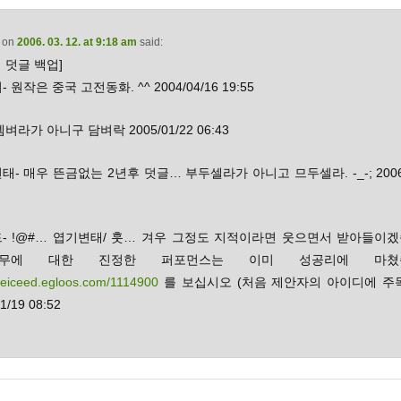
on
2006. 03. 12. at 9:18 am
said:
 덧글 백업]
 원작은 중국 고전동화. ^^ 2004/04/16 19:55
 뎀벼라가 아니구 담벼락 2005/01/22 06:43
태- 매우 뜬금없는 2년후 덧글… 부두셀라가 아니고 므두셀라. -_-; 2006/
드- !@#… 엽기변태/ 훗… 겨우 그정도 지적이라면 웃으면서 받아들이겠
한무에 대한 진정한 퍼포먼스는 이미 성공리에 마쳤습
/deiceed.egloos.com/1114900
를 보십시오 (처음 제안자의 아이디에 주목 -
1/19 08:52