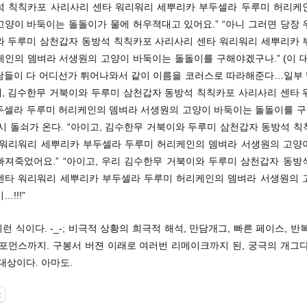
석 칙칙카포 사리사리 센타 워리워리 세뿌리카 부두셀라 두루미 허리케
고양이 바둑이는 돌돌이가 물에 허우젹대고 있어요.” “아니 그러면 당장 
와 두루미 삼천갑자 동방석 칙칙카포 사리사리 센타 워리워리 세뿌리카 
케인의 뎀벼라 서생원의 고양이 바둑이는 돌돌이를 구해야겠구나.” (이 대
람들이 다 어디선가 튀어나와서 같이 이름을 코러스로 따라해준다…일부
그래, 김수한무 거북이와 두루미 삼천갑자 동방석 칙칙카포 사리사리 센타 
두셀라 두루미 허리케인의 뎀벼라 서생원의 고양이 바둑이는 돌돌이를 구하
시 돌쇠가 온다. “아이고, 김수한무 거북이와 두루미 삼천갑자 동방석 
 워리워리 세뿌리카 부두셀라 두루미 허리케인의 뎀벼라 서생원의 고양
빠져죽었어요.” “아이고, 우리 김수한무 거북이와 두루미 삼천갑자 동방
센타 워리워리 세뿌리카 부두셀라 두루미 허리케인의 뎀벼라 서생원의 
!!!”
이런 식이다. -_-; 비극적 상황의 희극적 해석, 만담개그, 빠른 페이스, 반
퍼포먼스까지. 구봉서 버젼 이래로 여러번 리메이크까지 된, 궁극의 개그다
대상이다. 아마도.
t