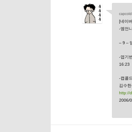
capcold
[네이버
-엠언니-
– 9 –
-엽기변
16:23
-캡콜
김수
http:/
2006/0