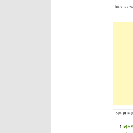
This entry w
[어쩌면 관
베스트