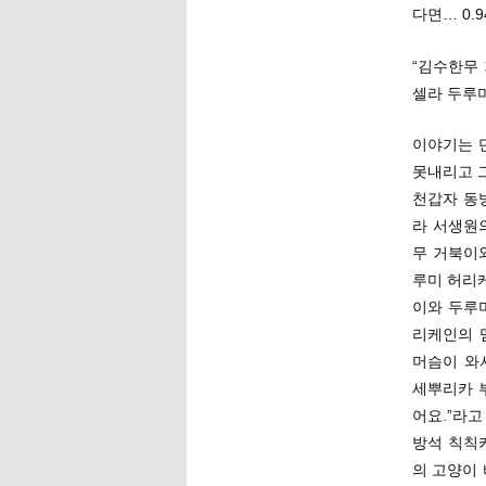
다면… 0.
“김수한무
셀라 두루
이야기는 
못내리고 
천갑자 동
라 서생원
무 거북이
루미 허리
이와 두루
리케인의 
머슴이 와
세뿌리카 
어요.”라고
방석 칙칙
의 고양이