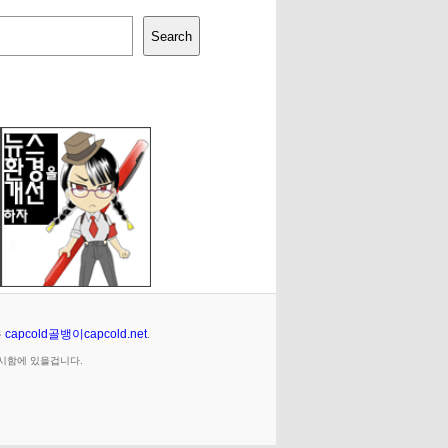
Search
은
capcold골뱅이capcold.net
.
임시함에 있을겁니다.