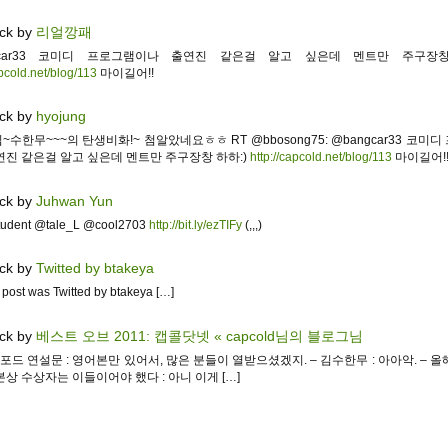
ck by
리얼깡패
gcar33 코미디 프로그램이나 출연진 같은걸 알고 싶은데 멘트만 주구장창
apcold.net/blog/113
마이길어!!
ck by
hyojung
수한무~~~의 탄생비화!~ 첨알았네요ㅎㅎ RT @bbosong75: @bangcar33 코미
연진 같은걸 알고 싶은데 멘트만 주구장창 하하:)
http://capcold.net/blog/113
마이길어!
ck by
Juhwan Yun
udent @tale_L @cool2703
http://bit.ly/ezTIFy
(,,,)
ck by
Twitted by btakeya
 post was Twitted by btakeya […]
ck by
베스트 오브 2011: 캡콜닷넷 « capcold님의 블로그님
탠포드 연설문 : 영어본만 있어서, 많은 분들이 열받으셨겠지. – 김수한무 : 아아악. – 
상 수상자는 이들이어야 했다 : 아니 이게 […]