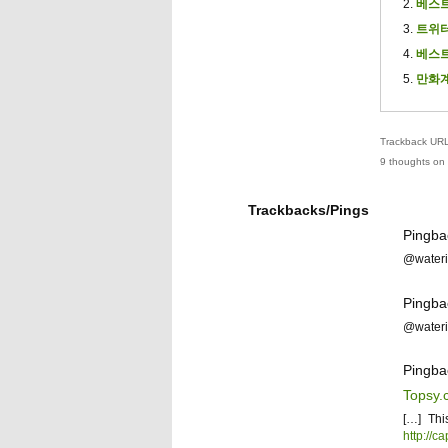
베스트
트위터
베스트
만화계
Trackback URL 
9 thoughts on 
Trackbacks/Pings
Pingba
@water
Pingbac
@water
Pingba
Topsy.
[…] Thi
http://c