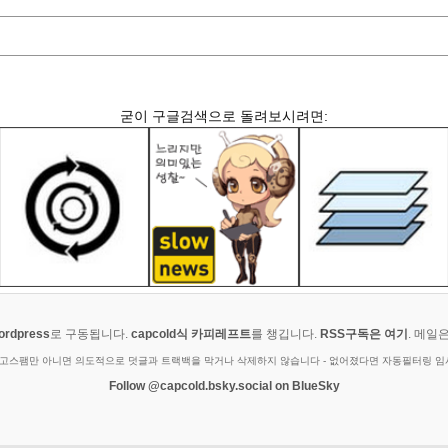
굳이 구글검색으로 돌려보시려면:
ordpress
로 구동됩니다.
capcold식 카피레프트
를 챙깁니다.
RSS구독은 여기
. 메일
광고스팸만 아니면 의도적으로 덧글과 트랙백을 막거나 삭제하지 않습니다 - 없어졌다면 자동필터링 
Follow @capcold.bsky.social on BlueSky