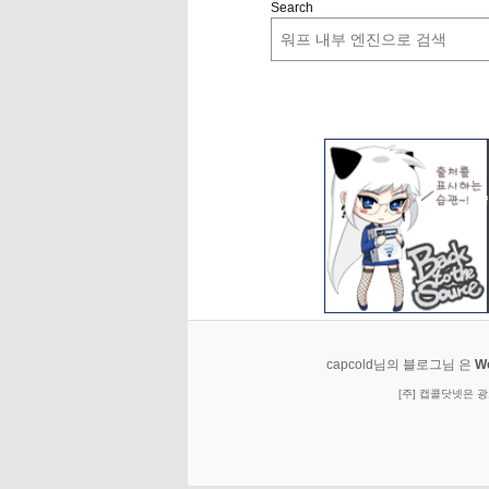
Search
capcold님의 블로그님 은
W
[주] 캡콜닷넷은 