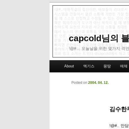
capcold님의
!@#… 오늘날을 위한 몇가지 격언
Main menu
About
엑기스
몽땅
매체
Skip to primary content
Skip to secondary content
Posted on
2004. 04. 12.
김수한
!@#.. 