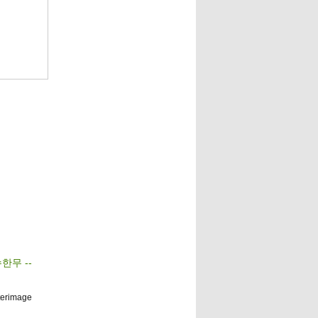
수한무 --
terimage