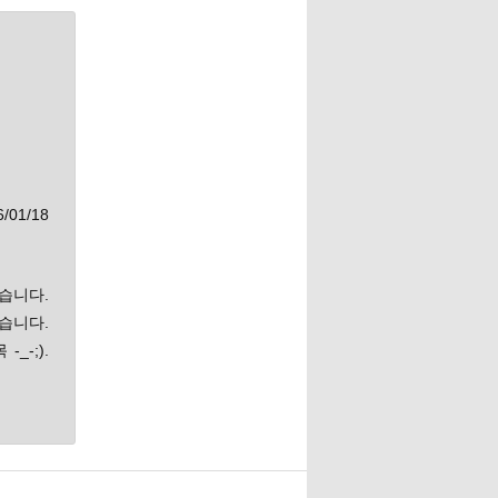
01/18
습니다.
니다.
_-;).