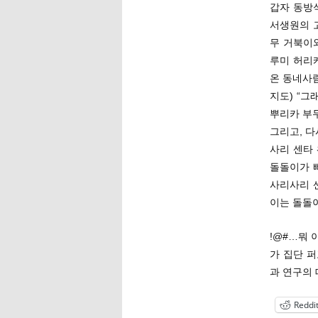
갑자 동방
서생원의 
무 거북이
루미 허리
온 동네사
지도) “
뿌리카 부
그리고, 다
사리 센타
돌돌이가 
사리사리 
이는 돌돌이…
!@#…뭐 
가 집단 
과 연구의 
Reddi