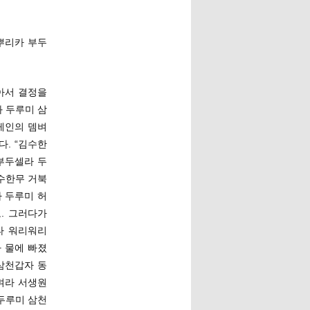
뿌리카 부두
아서 결정을
 두루미 삼
케인의 뎀벼
. “김수한
부두셀라 두
수한무 거북
 두루미 허
. 그러다가
타 워리워리
 물에 빠졌
 삼천갑자 동
벼라 서생원
두루미 삼천