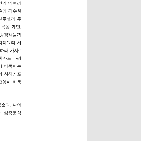
인의 뎀벼라
우리 김수한
부두셀라 두
목쯤 가면,
 방청객들까
워리워리 세
러 가자.”
칙칙카포 사리
이 바둑이는
석 칙칙카포
고양이 바둑
복효과, 나아
. 심층분석