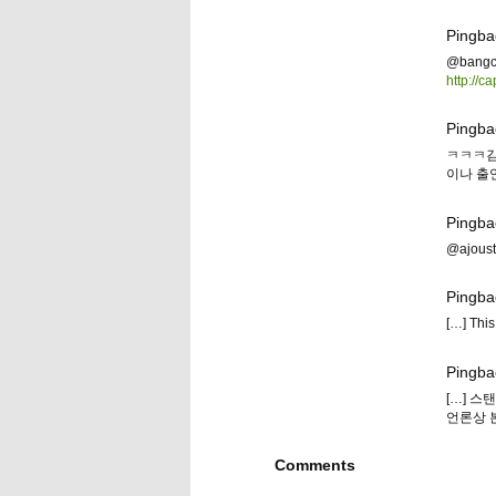
Pingba
@ban
http://c
Pingba
ㅋㅋㅋ김~
이나 출
Pingba
@ajoust
Pingba
[…] This
Pingba
[…] 스
언론상 본
Comments