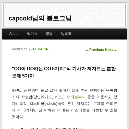
capcold님의 블로그님
Main menu
About
엑기스
몽땅
방명록
Skip to primary content
Skip to secondary content
Posted on
2014. 04. 16.
Post navigation
←
Previous
Next
→
“OO이 OO하는 OO 5가지”식 기사가 저지르는 흔한
문제 5가지
!@#… 공유하며 눈길 끌기 좋아서 요새 부쩍 유행하는 목록형
기사 작성법(당연하게도, c모도
오래전부터
종종 애용하고 있
다), 속칭 ‘리스티클(listicle)’들이 흔히 저지르는 문제를 추려본
다. 이 5가지만 잘 피하면 더 좋은 리스티클을 작성할 수 있을
것이다.