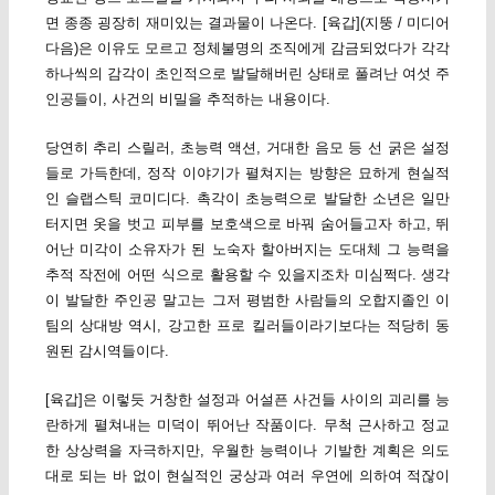
면 종종 굉장히 재미있는 결과물이 나온다. [육갑](지뚱 / 미디어
다음)은 이유도 모르고 정체불명의 조직에게 감금되었다가 각각
하나씩의 감각이 초인적으로 발달해버린 상태로 풀려난 여섯 주
인공들이, 사건의 비밀을 추적하는 내용이다.
당연히 추리 스릴러, 초능력 액션, 거대한 음모 등 선 굵은 설정
들로 가득한데, 정작 이야기가 펼쳐지는 방향은 묘하게 현실적
인 슬랩스틱 코미디다. 촉각이 초능력으로 발달한 소년은 일만
터지면 옷을 벗고 피부를 보호색으로 바꿔 숨어들고자 하고, 뛰
어난 미각이 소유자가 된 노숙자 할아버지는 도대체 그 능력을
추적 작전에 어떤 식으로 활용할 수 있을지조차 미심쩍다. 생각
이 발달한 주인공 말고는 그저 평범한 사람들의 오합지졸인 이
팀의 상대방 역시, 강고한 프로 킬러들이라기보다는 적당히 동
원된 감시역들이다.
[육갑]은 이렇듯 거창한 설정과 어설픈 사건들 사이의 괴리를 능
란하게 펼쳐내는 미덕이 뛰어난 작품이다. 무척 근사하고 정교
한 상상력을 자극하지만, 우월한 능력이나 기발한 계획은 의도
대로 되는 바 없이 현실적인 궁상과 여러 우연에 의하여 적잖이