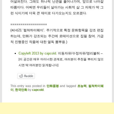
어설퍼진다. 그래도 하나씩 난관을 풀어나가며, 앞으로 나아갈
따름이다. 어쩌면 우리들이 살아가는 사회적 삶 그 자체가 딱 그
런 식이기에 더욱 큰 재미로 다가오는지도 모르겠다.
==================
(씨네21 ‘컬쳐하이웨이’. 주기적으로 특정 문화항목을 강조 편집
하는데, 만화가 강조되는 주간에 로테이션으로 집필 참여. 가급
적 진행중인 작품에 대한 열독 뽐뿌용.)
Copyleft 2013 by capcold
. 이동자유/수정자유/영리불허 –
[이 공간은 매우 마이너한 관계로, 여러분이 추천을 뿌리지 않으
시면 딱 여러분만 읽게됩니다]
Reddit
This entry was posted in
만화품평
and tagged
초능력
,
컬쳐하이웨
이
,
한국만화
by
capcold
.