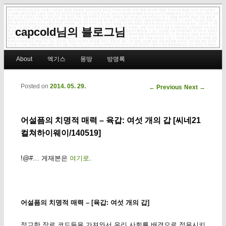
capcold님의 블로그님
Main menu
About
엑기스
몽땅
방명록
Skip to primary content
Skip to secondary content
Posted on
2014. 05. 29.
Post navigation
←
Previous
Next
→
어설픔의 치명적 매력 – 육갑: 여섯 개의 갑 [씨네21
컬쳐하이웨이/140519]
!@#… 게재본은
여기로
.
어설픔의 치명적 매력 – [육갑: 여섯 개의 갑]
정교한 장르 코드들을 가져와서 우리 사회를 배경으로 적용시키