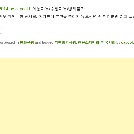
2014 by capcold
. 이동자유/수정자유/영리불가_
 매우 마이너한 관계로, 여러분이 추천을 뿌리지 않으시면 딱 여러분만 읽고 끝
t
as posted in
만화품평
and tagged
기획회의서평
,
전문소재만화
,
한국만화
by
capcol