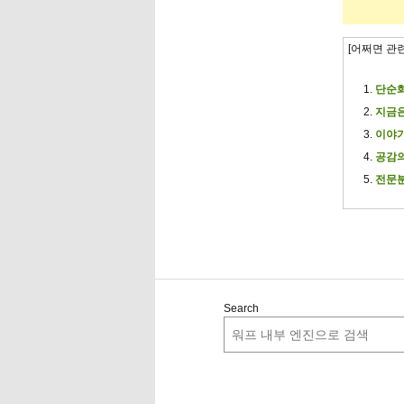
[어쩌면 관
단순화
지금은
이야기
공감의
전문분
Search