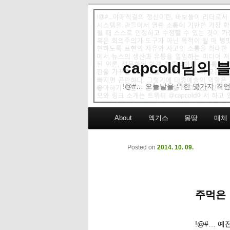
capcold님의
!@#… 오늘날을 위한 몇가지 격언
Main menu
About
엑기스
몽땅
매체
Skip to primary content
Skip to secondary content
Posted on
2014. 10. 09.
주먹은 
!@#… 예전