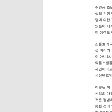
주인공 조
실의 인원
명에 의한 
있음이 제
한 성격도 
조들호의 
설 비리가
이 아니라
약물스캔들
사건이라고
국선변호인
이렇듯 이
선악의 대
것은 평범하
못한 것이 