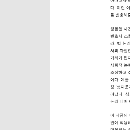
아내고자 하
다. 이런 
을 변호해
생활형 사
변호사 조
라, 법 
서의 자잘
거리가 된다
사회적 논
조정하고 
이다. 예
칭 ‘셧다
려냈다. 
논리 너머 
이 작품의
안에 적용
만화라는 