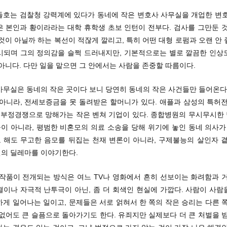
들호는 검찰청 강력계에 있다가 동네에 작은 변호사 사무실을 개업한 변호
은 본인과 황이라라는 대학 휴학생 초보 인턴이 전부다. 검사를 그만둔 것
것이 아닐까 하는 복선이 적잖게 깔리고, 특히 어떤 대형 로펌과 오랜 안
시되며 그의 정의감을 슬쩍 드러내지만, 기본적으로는 별로 깔끔한 인상
아니다. 다만 일을 맡으면 그 안에서는 사람을 존중할 따름이다.
사무실은 동네의 작은 곳이다 보니 당연히 동네의 작은 사건들만 들어온다.
 아니라, 전세보증금을 못 돌려받은 할머니가 있다. 애플과 삼성의 특허전
, 부정경쟁으로 망해가는 작은 벤쳐 기업이 있다. 종합병원의 무시무시한
이 아니라, 평범한 비혼모의 의료 소송을 당해 위기에 놓인 동네 의사가 
 해도 무고한 음모를 뒤집는 천재 변론이 아니라, 구제불능의 살인자 곁
의 딜레마를 이야기한다.
 작품이 전개되는 방식은 여느 TV나 영화에서 흔히 선보이는 화려함과 거
결이나 자극적 난투극이 아닌, 좀 더 회색인 현실에 가깝다. 사람이 사람
게 일어나는 일이고, 문제들은 서로 얽혀서 한 쪽의 작은 승리는 다른 
없어도 큰 슬픔으로 돌아가기도 한다. 유죄지만 실제보다 더 큰 처벌을 