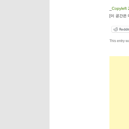
_
Copyleft 
[이 공간은
Reddi
This entry w