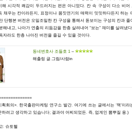
비해 시각적 쾌감이 두드러지는 편은 아니었다. 칸 속 구성이 다소 비어
득 채우는 칸이라든지, 표정이나 몸짓연기의 매력이 밋밋하다든지 하는 
지만 단행본 버전은 오밀조밀한 칸 구성을 통해서 돋보이는 구성의 칸과 줄
분해내고, 나아가 연출의 리듬감을 한층 살려내어 “보는” 재미를 살려냈다
독자라도 한층 나아진 버전을 즐길 수 있을 것이다.
동네변호사 조들호 1
–
해츨링 글.그림/사람in
==============
기획회의>. 한국출판마케팅 연구소 발간. 여기에 쓰는 글에서는 ‘책’이
하려고 생각하고 있습니다; 결과야 어찌되었든. 즉, 업계인 뽐뿌질 용.)
고: 슈토헬