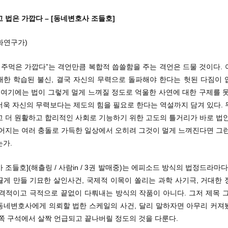
 법은 가깝다 – [동네변호사 조들호]
화연구가)
 주먹은 가깝다”는 격언만큼 복합적 씁쓸함을 주는 격언은 드물 것이다.
대한 학습된 불신, 결국 자신의 무력으로 돌파해야 한다는 헛된 다짐이 
 여기에는 법이 그렇게 멀게 느껴질 정도로 억울한 사연에 대한 구제를 
더욱 자신의 무력보다는 제도의 힘을 필요로 한다는 역설까지 담겨 있다. 
고 더 원활하고 합리적인 사회로 기능하기 위한 고도의 틀거리가 바로 법인
벌어지는 여러 충돌로 가득한 일상에서 오히려 그것이 멀게 느껴진다면 그런
는가.
 조들호](해츨링 / 사람in / 3권 발매중)는 에피소드 방식의 법정드라마다
끓게 만들 기묘한 살인사건, 국제적 이목이 쏠리는 과학 사기극, 거대한 
충격적이고 극적으로 끝없이 다뤄내는 방식의 작품이 아니다. 그저 제목 그
동네변호사에게 의뢰할 법한 스케일의 사건, 달리 말하자면 아무리 커져
쪽 구석에서 살짝 언급되고 끝나버릴 정도의 것을 다룬다.