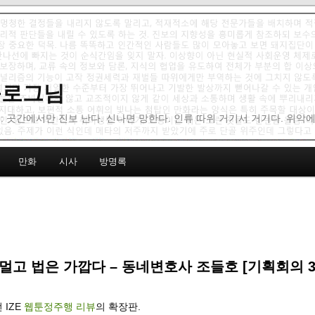
 블로그님
: 곳간에서만 진보 난다. 신나면 망한다. 인류 따위 거기서 거기다. 위악
만화
시사
방명록
멀고 법은 가깝다 – 동네변호사 조들호 [기획회의 3
 IZE
웹툰정주행 리뷰
의 확장판.