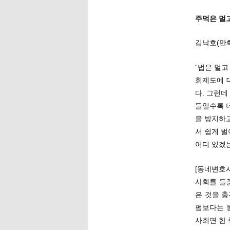
주먹은 멀고
김낙호(만
“법은 멀고
회제도에 
다. 그런데
들일수록 
을 방지하
서 쉽게 
어디 있겠
[동네변호사
사회를 들
은 것을 
펌보다는 
사회면 한 