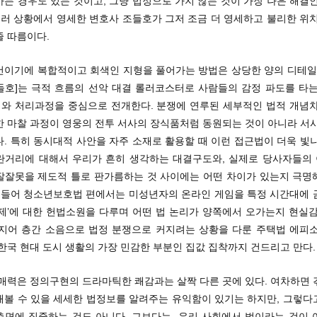
는 경우도 있는 것이고, 그냥 법정으로 가지 않는 것이 가장 나은 해결
여러 상황에서 영세한 변호사 조들호가 그저 조금 더 영세하고 불리한 위
줄 따름이다.
건이기에 복합적이고 회색인 지형을 풀어가는 방법은 상당한 양의 디테일이
들호]는 극적 흐름의 선악 대결 롤러코스터로 사람들의 감정 파도를 타는
논리와 처리과정을 중심으로 전개한다. 분쟁에 연루된 세부적인 법적 개념차
한 마찰 과정이 영웅의 전투 서사의 장식품처럼 동원되는 것이 아니라 서사
. 특히 동시대적 사안을 자주 소재로 활용할 때 이런 접근법이 더욱 빛
란거리에 대해서 우리가 흔히 생각하는 대결구도와, 실제로 당사자들의
잘잘못을 제도적 틀로 판가름하는 것 사이에는 어떤 차이가 있는지 극명
를 들어 청소년보호법 편에서는 미성년자의 온라인 게임을 특정 시간대에 
운제’에 대한 헌법소원을 다루며 어떤 법 논리가 양쪽에서 오가는지 현실감
심지어 층간 소음으로 법정 분쟁으로 커지려는 상황을 다룬 주택법 에피소
한국 현대 도시 생활의 가장 민감한 부분인 집값 집착까지 건드리고 만다.
 매력은 정의구현의 드라마틱한 쾌감과는 살짝 다른 곳에 있다. 여차하면 
해볼 수 있을 세세한 법정보를 알려주는 유익함이 있기는 하지만, 그렇다
측면에 집중하는 것도 아니다. 그보다는, 우리 사회에서 법이라는 것이 