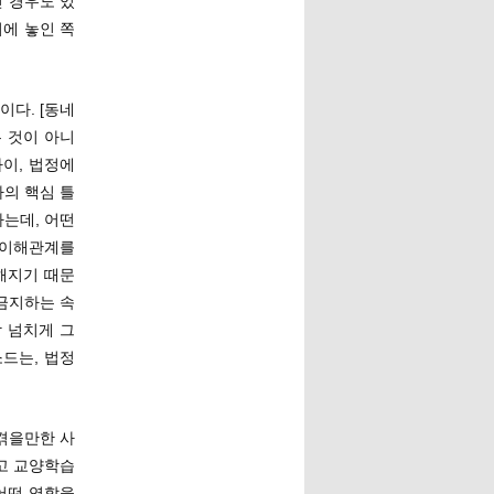
인 경우도 있
치에 놓인 쪽
다. [동네
 것이 아니
이, 법정에
의 핵심 틀
나는데, 어떤
 이해관계를
해지기 때문
금지하는 속
 넘치게 그
드는, 법정
겪을만한 사
고 교양학습
어떤 역할을