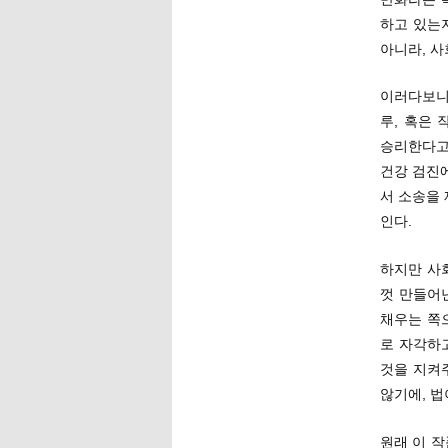
하고 있는
아니라, 
이러다보니
루, 혹은
승리한다고
건강 검진
서 소송을
인다.
하지만 사
껏 만들어
채우는 쪽
로 자각하
것을 지켜
않기에, 
원래 이 