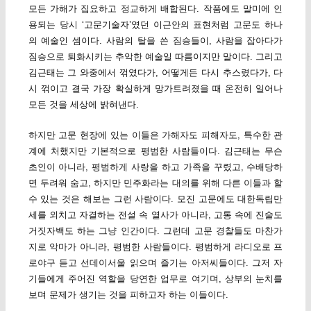
모든 가해가 집요하고 정교하게 배합된다. 작품에도 말미에 인
용되는 당시 ‘고문기술자’였던 이근안의 표현처럼 고문도 하나
의 예술인 셈이다. 사람의 탈을 쓴 짐승들이, 사람을 잡아다가
짐승으로 퇴화시키는 추악한 예술일 따름이지만 말이다. 그리고
김근태는 그 와중에서 꺾였다가, 어떻게든 다시 추스렸다가, 다
시 꺾이고 결국 가장 확실하게 망가트려졌을 때 온전히 일어나
모든 것을 세상에 밝혀낸다.
하지만 고문 현장에 있는 이들은 가해자도 피해자도, 특수한 관
계에 처했지만 기본적으로 평범한 사람들이다. 김근태는 무슨
초인이 아니라, 평범하게 사랑을 하고 가족을 꾸렸고, 수배당하
면 두려워 숨고, 하지만 민주화라는 대의를 위해 다른 이들과 할
수 있는 것은 해보는 그런 사람이다. 모진 고문에도 대한독립만
세를 외치고 자결하는 전설 속 열사가 아니라, 고통 속에 진술도
거짓자백도 하는 그냥 인간이다. 그런데 고문 경찰들도 마찬가
지로 악마가 아니라, 평범한 사람들이다. 평범하게 라디오로 프
로야구 듣고 선데이서울 읽으며 즐기는 아저씨들이다. 그저 자
기들에게 주어진 역할을 당연한 업무로 여기며, 상부의 눈치를
보며 문제가 생기는 것을 피하고자 하는 이들이다.