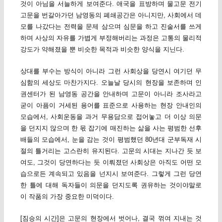
것이 아님을 서늘하게 보여준다. 애국을 표방하며 물고문 전기
고문을 번갈아가던 남영동의 폐쇄공간은 아니지만, 사회에서 데
모를 나갔다는 전력을 문제 삼으며 심문을 하고 진술서를 쓰게
하며 사상의 자유를 가볍게 부정해버리는 과정은 고통의 물리적
강도가 약해졌을 뿐 비슷한 목적과 비슷한 양식을 지닌다.
상대를 부수는 방식이 아니라 그런 사회상을 당연시 여기던 무
심함의 세상도 마찬가지다. 오늘날 당시의 현장을 보존하며 인
권센터가 된 남영동 공간을 안내하며 고문이 아니라 조사라고
굳이 아픔이 거세된 용어를 표준으로 사용하는 현장 안내인의
모습에서, 사회운동을 과거 무용담으로 접어놓고 더 이상 의문
을 던지지 않으며 한 몫 잡기에 매진하는 삶을 사는 평범한 선후
배들의 모습에서, 눈을 감는 것이 평범했던 80년대 군부독재 시
절의 틀거리는 고스란히 유지된다. 고문의 시대는 지나간 듯 보
여도, 그것이 당연하다는 듯 이뤄졌던 사회상은 아직도 어떤 모
습으로든 계속되고 있음을 넌지시 보여준다. 그렇게 그런 당연
한 틀에 대해 독자들이 의문을 던지도록 권유하는 것이야말로
이 작품의 가장 중요한 미덕이다.
[짐승의 시간]은 고문의 현장에서 벗어나, 결국 꺾여 지내는 것