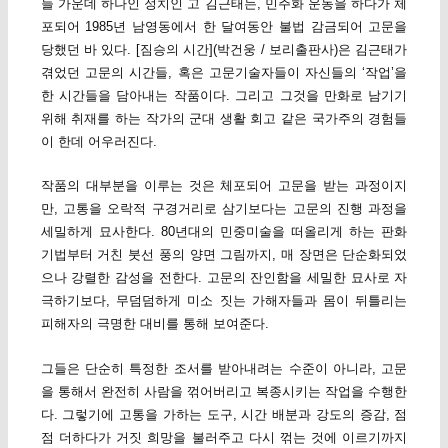
들 가운데 하나인 정치인 고 김근태는, 민주화 운동을 하다가 체
포되어 1985년 남영동에서 한 달여동안 불법 감금되어 고문을
당했던 바 있다. [짐승의 시간](박건웅 / 보리출판사)은 김근태가
겪었던 고문의 시간들, 혹은 고문기술자들이 자신들의 ‘작업’을
한 시간들을 담아내는 작품이다. 그리고 그것을 만화로 남기기
위해 취재를 하는 작가의 군대 생활 회고 같은 국가주의 경험들
이 한데 어우러진다.
작품의 대부분을 이루는 것은 체포되어 고문을 받는 과정이지
만, 고통을 오락적 구경거리로 삼기보다는 고문의 진행 과정을
세밀하게 묘사한다. 80년대의 민중미술을 떠올리게 하는 판화
기법부터 거친 붓선 풍의 양면 그림까지, 매 장면은 단순화되었
으나 강렬한 감성을 전한다. 고문의 잔인함을 세밀한 묘사로 자
극하기보다, 무덤덤하게 미소 짓는 가해자들과 몸이 뒤틀리는
피해자의 극명한 대비를 통해 보여준다.
그들은 단순히 특정한 조서를 받아내려는 수준이 아니라, 고문
을 통해서 완전히 사람을 꺾어버리고 복종시키는 작업을 수행한
다. 그렇기에 고통을 가하는 도구, 시간 배분과 강도의 증감, 점
점 더하다가 거짓 희망을 불러주고 다시 꺾는 것에 이르기까지