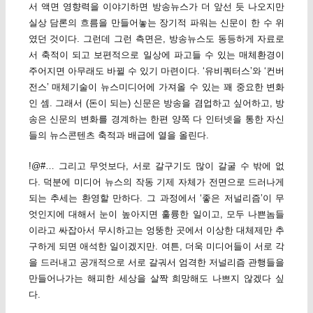
서 액면 영향력을 이야기하면 방송뉴스가 더 앞선 듯 나오지만
실상 담론의 흐름을 만들어놓는 장기적 파워는 신문이 한 수 위
였던 것이다. 그런데 그런 측면은, 방송뉴스도 동등하게 자료로
서 축적이 되고 보편적으로 일상에 파고들 수 있는 매체환경이
주어지면 아무래도 바뀔 수 있기 마련이다. ‘유비쿼터스’와 ‘컨버
전스’ 매체기술이 뉴스미디어에 가져올 수 있는 꽤 중요한 변화
인 셈. 그래서 (돈이 되는) 신문은 방송을 겸업하고 싶어하고, 방
송은 신문의 변화를 경계하는 한편 양쪽 다 인터넷을 통한 자신
들의 뉴스콘텐츠 축적과 배급에 열을 올린다.
!@#… 그리고 무엇보다, 서로 갈구기도 많이 갈굴 수 밖에 없
다. 덕분에 미디어 뉴스의 작동 기제 자체가 전면으로 드러나게
되는 추세는 환영할 만하다. 그 과정에서 ‘좋은 저널리즘’이 무
엇인지에 대해서 눈이 높아지면 훌륭한 일이고, 모두 나쁜놈들
이라고 싸잡아서 무시하고는 엉뚱한 곳에서 이상한 대체제만 추
구하게 되면 애석한 일이겠지만. 여튼, 더욱 미디어들이 서로 각
을 드러내고 공개적으로 서로 갈궈서 엄격한 저널리즘 관행들을
만들어나가는 해피한 세상을 살짝 희망해도 나쁘지 않겠다 싶
다.