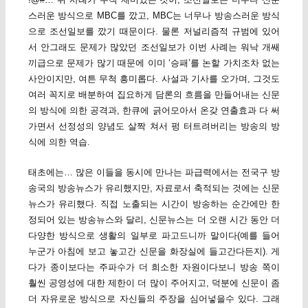
스러운 방식으로 MBC를 깠고, MBC는 너무나 방송스러운 방식
으로 조선일보를 깠기 때문이다. 물론 저널리즘적 규범에 있어
서 안그래도 문제가 많았던 조선일보가 이번 사례는 워낙 개쌔
끼급으로 문제가 많기 때문에 이미 ‘승패’를 논할 가치조차 없는
사안이지만, 여튼 무척 흥미롭다. 사설과 기사를 오가며, 그것도
여러 꼭지로 배분하여 집요하게 담론의 흐름을 만들어내는 신문
의 방식에 의한 공격과, 한큐에 긁어모아서 온갖 연출효과 다 써
가면서 선정성의 양념도 살짝 쳐서 펑 터트려버리는 방송의 방
식에 의한 역습.
태초에는… 많은 이들을 동시에 만나는 파급력에서는 전국구 방
송국의 방송뉴스가 유리했지만, 자료로서 축적되는 것에는 신문
뉴스가 유리했다. 직접 노출되는 시간이 방송하는 순간에만 한
정되어 있는 방송뉴스와 달리, 신문뉴스는 더 오랜 시간 동안 더
다양한 방식으로 생활의 일부로 파고드니까 말이다(예를 들어
누군가 아침에 보고 놓고간 신문을 화장실에 들고간다든지). 게
다가 종이보다는 주파수가 더 희소한 자원이다보니 방송 쪽이
훨씬 공영성에 대한 제한이 더 많이 주어지고, 덕분에 신문이 좀
더 자유로운 방식으로 자신들의 주장을 심어넣을수 있다. 그래