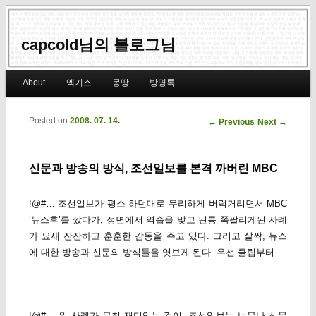
capcold님의 블로그님
Main menu
About
엑기스
몽땅
방명록
Skip to primary content
Skip to secondary content
Posted on
2008. 07. 14.
Post navigation
←
Previous
Next
→
신문과 방송의 방식, 조선일보를 본격 까버린 MBC
!@#… 조선일보가 평소 하던대로 무리하게 버럭거리면서 MBC
‘뉴스후’를 깠다가, 정면에서 역습을 맞고 된통 쪽팔리게된 사례
가 요새 잔잔하고 훈훈한 감동을 주고 있다. 그리고 살짝, 뉴스
에 대한 방송과 신문의 방식들을 엿보게 된다. 우선 클립부터.
!@#… 위 사례가 무척 재미있는 것이, 조선일보는 너무나 신문