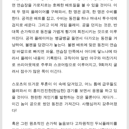
면 연습장을 가로지르는 호쾌한 배트질을 볼 수 있을 것이다. 이
제 두 명의 플레이어를 구해와서, 한 명은 공격, 한 명은 수비를
한다. 공격은 배트를 잡고, 수비는 동전을 하나 꺼내서 투수석에
검지로 세운다. 그리고 이제 게임 플레이. 공을 던지는 것은, 반
대쪽 손가락으로 동전을 가볍게 튕기며 회전시키는 것으로 이루
어진다. 공격 플레이어는 뱅글뱅글 돌면서 다가오는 동전을 겨
냥하여, 볼펜을 당겼다가 놓는다. 볼펜 배트에 맞은 동전이 연습
장 바깥으로 빠지면 파울, 연습장 안쪽에서 어디에 닿느냐에 따
라서 플레이 내용이 기록된다. 규칙이야 일반 야구와 마찬가지
로 쓰리아웃제로 주루와 스코어링으로 이루어지고, 9회까지 굴
려서 점수가 많은 쪽이 이긴다.
스포츠의 뜨거운 투혼이 이 속에 담겨있고, 어느 틈에 급우들도
몰려와서 이 흥미진진한(한심한) 경기를 보면서 응원을 하고 있
을 것이다. 현란한 개인기를 발현하는 것은 물론이다. 게다가…
이긴 놈이 공으로 썼던 동전은 가져간다. 사행심까지 갖추어졌
다!
혹은 그런 원초적인 손가락 놀음보다 고차원적인 두뇌플레이를