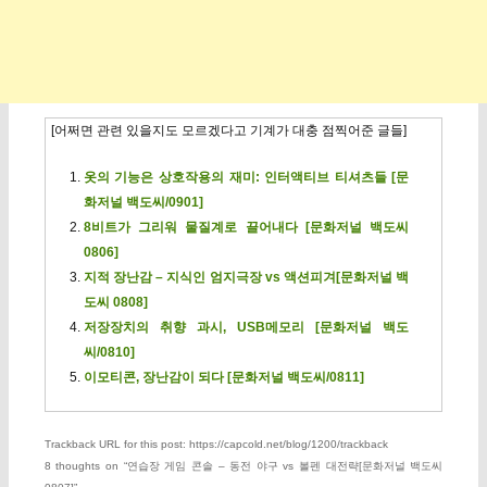
[어쩌면 관련 있을지도 모르겠다고 기계가 대충 점찍어준 글들]
옷의 기능은 상호작용의 재미: 인터액티브 티셔츠들 [문
화저널 백도씨/0901]
8비트가 그리워 물질계로 끌어내다 [문화저널 백도씨
0806]
지적 장난감 – 지식인 엄지극장 vs 액션피겨[문화저널 백
도씨 0808]
저장장치의 취향 과시, USB메모리 [문화저널 백도
씨/0810]
이모티콘, 장난감이 되다 [문화저널 백도씨/0811]
Trackback URL for this post: https://capcold.net/blog/1200/trackback
8 thoughts on “
연습장 게임 콘솔 – 동전 야구 vs 볼펜 대전략[문화저널 백도씨