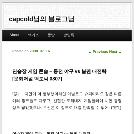
capcold님의 블로그님
Main menu
About
엑기스
몽땅
방명록
Skip to primary content
Skip to secondary content
Posted on
2008. 07. 16.
Post navigation
←
Previous
Next
→
연습장 게임 콘솔 – 동전 야구 vs 볼펜 대전략
[문화저널 백도씨 0807]
!@#… 지면이 더 풍부했더라면 아날로그 슈퍼마리오 같은 다른
여러 장르들도 다루고, 친절한 도해내지 게임플레이 시연 동영
상도 넣었겠으나, 우선은 이 정도로 대충 만족할 수 밖에. (핫핫)
연습장 게임 콘솔 – 동전 야구 vs 볼펜 대전략