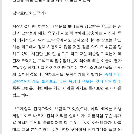
김낙호(만화연구가)
학창시절이란, 하루의 대부분을 보내도록 강요받는 학교라는 공
간과 오락성에 대한 욕구가 서로 화려하게 상충하는 시기다. 특
히 어째서인지 여러 오락 중에서도 전자오락이라는 장르는 학교
라는 제도에서 절대 허용되지 않을 것만 같은 악의 축 취급을 당
하고 있다 (시간만 난다면 농구도 되고 교실 레슬링도 되는데 왜
전자 오락기는 꼬박꼬박 압수당하는지 의아해 해본 이들이 필자
뿐일까). 하지만 그 아기자기한 재미는 항상 소년소녀들을 강하
게 끌어당겼으니, 전자오락을 못하더라도 어떻게든
속에 담긴
오락성만이라도 즐겨보고 싶은 욕망이 샘솟는 것이 당연하다
.
종종 그렇듯, 이럴 때는 약간 시계를 과거로 돌려보면 뭔가 나올
법도 하다.
보드게임과 전자오락이 보급되고 있었으나, 아직 NDS는 커녕
게임보이도 나오기 전의 기억을 살려보자. 지금처럼 무슨 휴대
용 게임기로 멀티 플레이어를 할 수 있는 것이 아닌데다가, 나름
대로 교실 분위기라는 것이 혼자 구석에서 전자기기를 들고 와