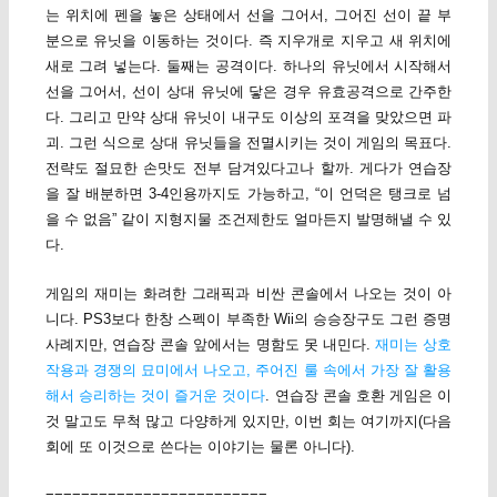
는 위치에 펜을 놓은 상태에서 선을 그어서, 그어진 선이 끝 부
분으로 유닛을 이동하는 것이다. 즉 지우개로 지우고 새 위치에
새로 그려 넣는다. 둘째는 공격이다. 하나의 유닛에서 시작해서
선을 그어서, 선이 상대 유닛에 닿은 경우 유효공격으로 간주한
다. 그리고 만약 상대 유닛이 내구도 이상의 포격을 맞았으면 파
괴. 그런 식으로 상대 유닛들을 전멸시키는 것이 게임의 목표다.
전략도 절묘한 손맛도 전부 담겨있다고나 할까. 게다가 연습장
을 잘 배분하면 3-4인용까지도 가능하고, “이 언덕은 탱크로 넘
을 수 없음” 같이 지형지물 조건제한도 얼마든지 발명해낼 수 있
다.
게임의 재미는 화려한 그래픽과 비싼 콘솔에서 나오는 것이 아
니다. PS3보다 한창 스펙이 부족한 Wii의 승승장구도 그런 증명
사례지만, 연습장 콘솔 앞에서는 명함도 못 내민다.
재미는 상호
작용과 경쟁의 묘미에서 나오고, 주어진 룰 속에서 가장 잘 활용
해서 승리하는 것이 즐거운 것이다
. 연습장 콘솔 호환 게임은 이
것 말고도 무척 많고 다양하게 있지만, 이번 회는 여기까지(다음
회에 또 이것으로 쓴다는 이야기는 물론 아니다).
=========================