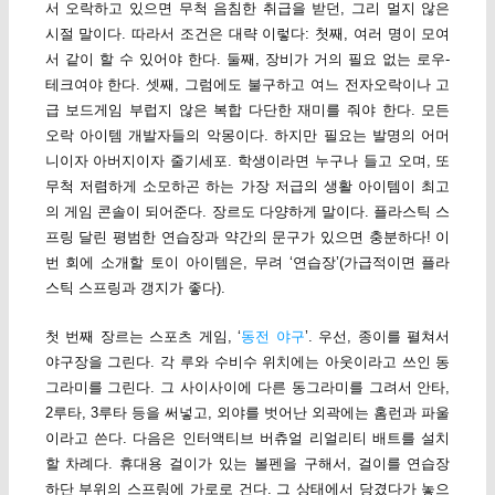
서 오락하고 있으면 무척 음침한 취급을 받던, 그리 멀지 않은
시절 말이다. 따라서 조건은 대략 이렇다: 첫째, 여러 명이 모여
서 같이 할 수 있어야 한다. 둘째, 장비가 거의 필요 없는 로우-
테크여야 한다. 셋째, 그럼에도 불구하고 여느 전자오락이나 고
급 보드게임 부럽지 않은 복합 다단한 재미를 줘야 한다. 모든
오락 아이템 개발자들의 악몽이다. 하지만 필요는 발명의 어머
니이자 아버지이자 줄기세포. 학생이라면 누구나 들고 오며, 또
무척 저렴하게 소모하곤 하는 가장 저급의 생활 아이템이 최고
의 게임 콘솔이 되어준다. 장르도 다양하게 말이다. 플라스틱 스
프링 달린 평범한 연습장과 약간의 문구가 있으면 충분하다! 이
번 회에 소개할 토이 아이템은, 무려 ‘연습장’(가급적이면 플라
스틱 스프링과 갱지가 좋다).
첫 번째 장르는 스포츠 게임, ‘
동전 야구
’. 우선, 종이를 펼쳐서
야구장을 그린다. 각 루와 수비수 위치에는 아웃이라고 쓰인 동
그라미를 그린다. 그 사이사이에 다른 동그라미를 그려서 안타,
2루타, 3루타 등을 써넣고, 외야를 벗어난 외곽에는 홈런과 파울
이라고 쓴다. 다음은 인터액티브 버츄얼 리얼리티 배트를 설치
할 차례다. 휴대용 걸이가 있는 볼펜을 구해서, 걸이를 연습장
하단 부위의 스프링에 가로로 건다. 그 상태에서 당겼다가 놓으