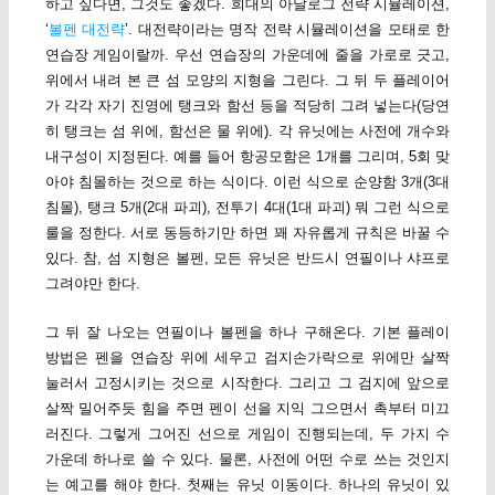
하고 싶다면, 그것도 좋겠다. 희대의 아날로그 전략 시뮬레이션,
‘
볼펜 대전략
’. 대전략이라는 명작 전략 시뮬레이션을 모태로 한
연습장 게임이랄까. 우선 연습장의 가운데에 줄을 가로로 긋고,
위에서 내려 본 큰 섬 모양의 지형을 그린다. 그 뒤 두 플레이어
가 각각 자기 진영에 탱크와 함선 등을 적당히 그려 넣는다(당연
히 탱크는 섬 위에, 함선은 물 위에). 각 유닛에는 사전에 개수와
내구성이 지정된다. 예를 들어 항공모함은 1개를 그리며, 5회 맞
아야 침몰하는 것으로 하는 식이다. 이런 식으로 순양함 3개(3대
침몰), 탱크 5개(2대 파괴), 전투기 4대(1대 파괴) 뭐 그런 식으로
룰을 정한다. 서로 동등하기만 하면 꽤 자유롭게 규칙은 바꿀 수
있다. 참, 섬 지형은 볼펜, 모든 유닛은 반드시 연필이나 샤프로
그려야만 한다.
그 뒤 잘 나오는 연필이나 볼펜을 하나 구해온다. 기본 플레이
방법은 펜을 연습장 위에 세우고 검지손가락으로 위에만 살짝
눌러서 고정시키는 것으로 시작한다. 그리고 그 검지에 앞으로
살짝 밀어주듯 힘을 주면 펜이 선을 지익 그으면서 촉부터 미끄
러진다. 그렇게 그어진 선으로 게임이 진행되는데, 두 가지 수
가운데 하나로 쓸 수 있다. 물론, 사전에 어떤 수로 쓰는 것인지
는 예고를 해야 한다. 첫째는 유닛 이동이다. 하나의 유닛이 있