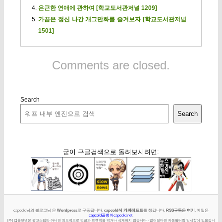
은근한 연애에 관하여 [학교도서관저널 1209]
가끔은 정신 나간 개그만화를 즐겨보자 [학교도서관저널
1501]
Comments are closed.
Search
Search
굳이 구글검색으로 돌려보시려면:
capcold님의 블로그님 은
Wordpress
로 구동됩니다.
capcold식 카피레프트
를 챙깁니다.
RSS구독은 여기
. 메일은
capcold골뱅이capcold.net
.
[주] 캡콜닷넷은 광고스팸만 아니면 의도적으로 덧글과 트랙백을 막거나 삭제하지 않습니다 - 없어졌다면 자동필터링 임시함에 있을겁니