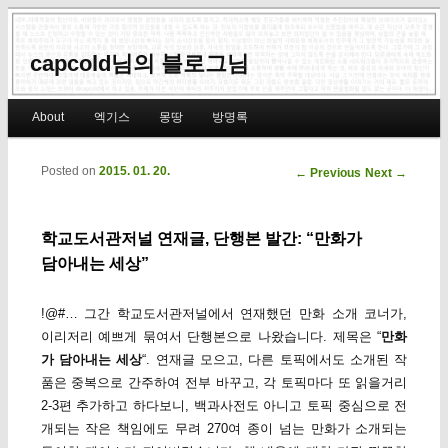
capcold님의 블로그님
Main menu
About
엑기스
몽땅
방명록
Skip to primary content
Skip to secondary content
Posted on
2015. 01. 20.
Post navigation
←
Previous
Next
→
학교도서관저널 연재글, 단행본 발간: “만화가
담아내는 세상”
!@#… 그간 학교도서관저널에서 연재했던 만화 소개 코너가,
이리저리 예쁘게 묶여서 단행본으로 나왔습니다. 제목은 “
만화
가 담아내는 세상
“. 연재글 모으고, 다른 토픽에서도 소개된 작
품은 중복으로 간주하여 전부 바꾸고, 각 토픽마다 또 읽을거리
2-3편 추가하고 하다보니, 백과사전도 아니고 토픽 중심으로 전
개되는 작은 책임에도 무려 270여 종이 넘는 만화가 소개되는