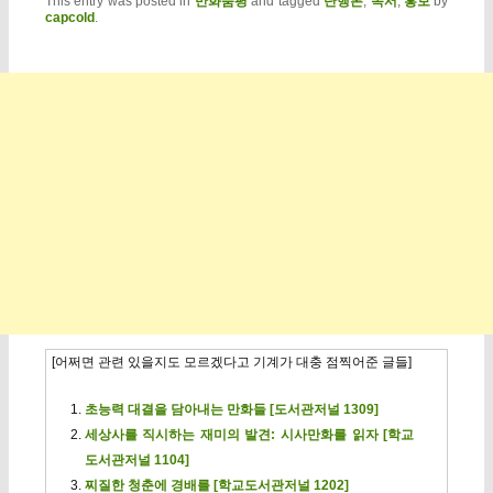
This entry was posted in
만화품평
and tagged
단행본
,
독서
,
홍보
by
capcold
.
[어쩌면 관련 있을지도 모르겠다고 기계가 대충 점찍어준 글들]
초능력 대결을 담아내는 만화들 [도서관저널 1309]
세상사를 직시하는 재미의 발견: 시사만화를 읽자 [학교
도서관저널 1104]
찌질한 청춘에 경배를 [학교도서관저널 1202]