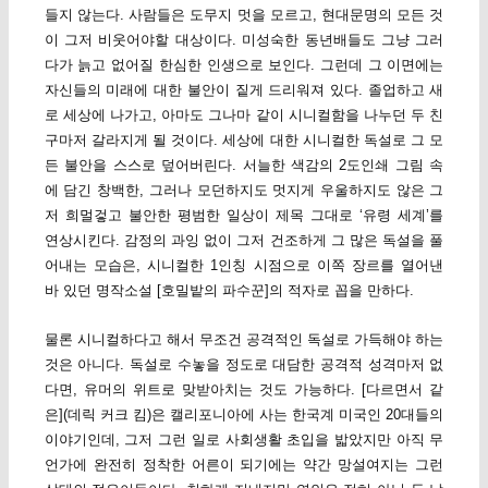
들지 않는다. 사람들은 도무지 멋을 모르고, 현대문명의 모든 것
이 그저 비웃어야할 대상이다. 미성숙한 동년배들도 그냥 그러
다가 늙고 없어질 한심한 인생으로 보인다. 그런데 그 이면에는
자신들의 미래에 대한 불안이 짙게 드리워져 있다. 졸업하고 새
로 세상에 나가고, 아마도 그나마 같이 시니컬함을 나누던 두 친
구마저 갈라지게 될 것이다. 세상에 대한 시니컬한 독설로 그 모
든 불안을 스스로 덮어버린다. 서늘한 색감의 2도인쇄 그림 속
에 담긴 창백한, 그러나 모던하지도 멋지게 우울하지도 않은 그
저 희멀겋고 불안한 평범한 일상이 제목 그대로 ‘유령 세계’를
연상시킨다. 감정의 과잉 없이 그저 건조하게 그 많은 독설을 풀
어내는 모습은, 시니컬한 1인칭 시점으로 이쪽 장르를 열어낸
바 있던 명작소설 [호밀밭의 파수꾼]의 적자로 꼽을 만하다.
물론 시니컬하다고 해서 무조건 공격적인 독설로 가득해야 하는
것은 아니다. 독설로 수놓을 정도로 대담한 공격적 성격마저 없
다면, 유머의 위트로 맞받아치는 것도 가능하다. [다르면서 같
은](데릭 커크 킴)은 캘리포니아에 사는 한국계 미국인 20대들의
이야기인데, 그저 그런 일로 사회생활 초입을 밟았지만 아직 무
언가에 완전히 정착한 어른이 되기에는 약간 망설여지는 그런