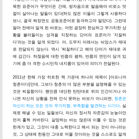
목한 표준어가 무엇이든 간에, 쌍자음으로 발음해야 비로소 맛
깔이 살아나는 말들이 있다(하도 많은 이들이 그렇게 사용하다
보니, 결국 짜장면도 공동표준어로 등극하고야 말았다). 그런데
얼마 전에야 알게 된 바로는, 어떤 굉장히 한심하고 무가치한 상
황을 불러들이는 성격을 지칭하는 단어의 표준어가 ‘지질하
다’라는 것을 알게 되었다. 아, 도무지 이래서는 뉘앙스가 제대
로 전달되지 않는다. 역시 ‘찌질하다’고 해야 단어가 제대로 귀
에 감긴다. 하찮음에 대한 반쯤의 폄하, 반쯤의 연민이 담겨 있
기에 좀 더 격한 소시민적 내지름이 있어야 의미가 전달된다.
2011년 한해 가장 히트한 책 가운데 하나의 제목이 [아프니까
청춘이다]인데, 그보다 청춘의 더 많은 부분을 설명해줄 수 있는
것은 찌질함이다. 웬만큼 대단한 탄탄대로 위의 인간이거나 아
니면 자신의 상황을 전혀 인식 못하는 바보가 아니라면,
청춘은
자신이 하는 모든 것의 무가치함, 부족함을 발견하는 시기다
. 실
제로 해낼 수 있는 일들보다, 자신의 정서적 자존감의 눈높이만
먼저 훌쩍 커버린다. 갈망하는 바는 많은데 이룰 수 있는 것은
한계가 있고, 그것이 대충 노력한다고 해서 되는 것이 아니라는
것, 그 상태에 한동안 그대로 머물 것이라는 것을 스스로도 알게