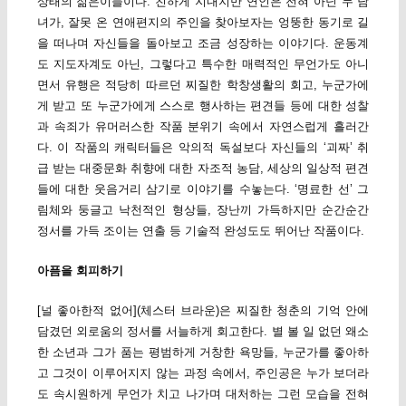
상태의 젊은이들이다. 친하게 지내지만 연인은 전혀 아닌 두 남
녀가, 잘못 온 연애편지의 주인을 찾아보자는 엉뚱한 동기로 길
을 떠나며 자신들을 돌아보고 조금 성장하는 이야기다. 운동계
도 지도자계도 아닌, 그렇다고 특수한 매력적인 무언가도 아니
면서 유행은 적당히 따르던 찌질한 학창생활의 회고, 누군가에
게 받고 또 누군가에게 스스로 행사하는 편견들 등에 대한 성찰
과 속죄가 유머러스한 작품 분위기 속에서 자연스럽게 흘러간
다. 이 작품의 캐릭터들은 악의적 독설보다 자신들의 ‘괴짜’ 취
급 받는 대중문화 취향에 대한 자조적 농담, 세상의 일상적 편견
들에 대한 웃음거리 삼기로 이야기를 수놓는다. ‘명료한 선’ 그
림체와 둥글고 낙천적인 형상들, 장난끼 가득하지만 순간순간
정서를 가득 조이는 연출 등 기술적 완성도도 뛰어난 작품이다.
아픔을 회피하기
[널 좋아한적 없어](체스터 브라운)은 찌질한 청춘의 기억 안에
담겼던 외로움의 정서를 서늘하게 회고한다. 별 볼 일 없던 왜소
한 소년과 그가 품는 평범하게 거창한 욕망들, 누군가를 좋아하
고 그것이 이루어지지 않는 과정 속에서, 주인공은 누가 보더라
도 속시원하게 무언가 치고 나가며 대처하는 그런 모습을 전혀