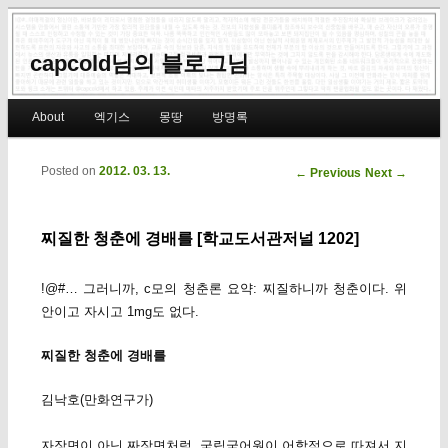
capcold님의 블로그님
Main menu
About
엑기스
몽땅
방명록
Skip to primary content
Skip to secondary content
Posted on
2012. 03. 13.
Post navigation
←
Previous
Next
→
찌질한 청춘에 경배를 [학교도서관저널 1202]
!@#… 그러니까, c모의 청춘론 요약: 찌질하니까 청춘이다. 위
안이고 자시고 1mg도 없다.
찌질한 청춘에 경배를
김낙호(만화연구가)
자장면이 아닌 짜장면처럼, 국립국어원이 어학적으로 따져서 지