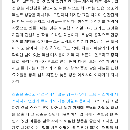
을 더 잘한다. 별 것 없이 멀쩡한 척 하는 세상에 대한 불만, 별
것 없는 자신임을 알면서도 다른 식으로 회피하는 모습, 냉소와
독설로 상황을 하나하나 모면하려 하지만 그럴 때마다 인간관계
는 더욱 공허해지고 사람들은 떠난다. 한심한 이야기를 매력적
작품으로 만들어내는 것은 찌질함의 리얼리티, 그리고 그것을
차갑게 관찰하는 작품 스타일 덕분이다. 두상과 골격으로 인종
차이를 제대로 짚어내는 그림실력도 이야기의 현실성에 큰 도움
이 되고 말이다. 꽉 찬 3*3 칸 구조 속에, 위트가 메말라서 거의
악의만 남아 있는 독설 대사들이 가득 차 흐른다. 건조하고 정적
으로, 하지만 자동차 밖으로 쏟는 커피 한 잔, 모든 관계가 망가
지고 돌아가는 비행기의 기울어진 창 밖 풍경 같은 세밀한 표현
요소들을 통해 심히 찌질한 늦은 청춘 아저씨의 이야기가 지나
간다.
청춘은 뜨겁고 격정적이지 않은 경우가 많다. 그냥 찌질하게 자
조하다가 언젠가 무디어져 가는 것일 따름이다
. 그리고 닳고 닳
다가 결국 스스로 혼이 나거나 뭔가 한계에 부딪혀 자의식 과잉
을 멈출 때 그 청춘은 끝난다. [완벽하지 않아]에서 주인공 벤 주
변에 있던 이들은 결국 각자의 찌질한 청춘을 졸업하고 다음 단
계로 나아가는데, 정작 벤은 어떻게 될 것인가 작가는 결말을 열