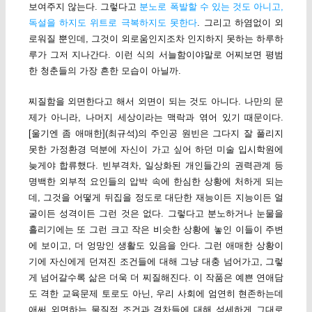
보여주지 않는다. 그렇다고
분노로 폭발할 수 있는 것도 아니고,
독설을 하지도 위트로 극복하지도 못한다
. 그리고 하염없이 외
로워질 뿐인데, 그것이 외로움인지조차 인지하지 못하는 하루하
루가 그저 지나간다. 이런 식의 서늘함이야말로 어찌보면 평범
한 청춘들의 가장 흔한 모습이 아닐까.
찌질함을 외면한다고 해서 외면이 되는 것도 아니다. 나만의 문
제가 아니라, 나머지 세상이라는 맥락과 엮어 있기 때문이다.
[울기엔 좀 애매한](최규석)의 주인공 원빈은 그다지 잘 풀리지
못한 가정환경 덕분에 자신이 가고 싶어 하던 미술 입시학원에
늦게야 합류했다. 빈부격차, 일상화된 개인들간의 권력관계 등
명백한 외부적 요인들의 압박 속에 한심한 상황에 처하게 되는
데, 그것을 어떻게 뒤집을 정도로 대단한 재능이든 지능이든 얼
굴이든 성격이든 그런 것은 없다. 그렇다고 분노하거나 눈물을
흘리기에는 또 그런 크고 작은 비슷한 상황에 놓인 이들이 주변
에 보이고, 더 엉망인 생활도 있음을 안다. 그런 애매한 상황이
기에 자신에게 던져진 조건들에 대해 그냥 대충 넘어가고, 그렇
게 넘어갈수록 삶은 더욱 더 찌질해진다. 이 작품은 예쁜 연애담
도 격한 교육문제 토로도 아닌, 우리 사회에 엄연히 현존하는데
애써 외면하는 물질적 조건과 격차들에 대해 섬세하게 그대로