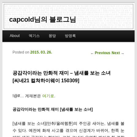
capcold님의 블로그님
Main menu
About
엑기스
몽땅
방명록
Skip to primary content
Skip to secondary content
Posted on
2015. 03. 26.
Post navigation
←
Previous
Next
→
공감각이라는 만화적 재미 – 냄새를 보는 소녀
[씨네21 컬쳐하이웨이 150309]
!@#… 게재본은
여기로
.
공감각이라는 만화적 재미 [냄새를 보는 소녀]
[냄새를 보는 소녀](만취/올레웹툰)의 주인공 새아는, 냄새를 볼
수 있다. 예전에 화재 사고를 겪으며 신경계가 바뀌어, 한쪽 눈