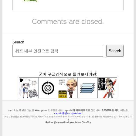
150406]
Comments are closed.
Search
Search
굳이 구글검색으로 돌려보시려면:
capcold님의 블로그님 은
Wordpress
로 구동됩니다.
capcold식 카피레프트
를 챙깁니다.
RSS구독은 여기
. 메일은
capcold골뱅이capcold.net
.
[주] 캡콜닷넷은 광고스팸만 아니면 의도적으로 덧글과 트랙백을 막거나 삭제하지 않습니다 - 없어졌다면 자동필터링 임시함에 있을겁니
다.
Follow @capcold.bsky.social on BlueSky