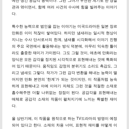
에만 생긴 공감각 능력이다. 그런 그녀가 우연한 계기로 한 경찰
관과 엮이면서, 함께 여러 사건의 수사에 힘을 빌려주는 이야기
다.
특수한 능력으로 범인을 잡는 이야기는 미국드라마든 일본 장르
만화든 이미 적잖이 쌓여있다. 하지만 냄새라는 일시적 현상이
지니는 수사 단서로서의 한계, 냄새를 시각화해서 이야기 진행
의 주요 국면에서 활용해내는 방식 덕분에, 아무리 익숙한 틀이
라도 출중한 재미가 가미된다. 그도 그럴 것이, 애초에 만화라는
양식은 모든 감각을 정지된 시각적으로 표현해내는 것에 특화되
어 있기 때문이다. 움직임도 감정의 분위기도 소리도 촉감도, 그
리고 냄새도 그렇다. 작가가 그런 감각 변환을 해내는 능력이 떨
어지면 만화 본연의 ‘한계’가 되는 것이지만, 이 작품처럼 능숙
하게 표현해내고 아예 이야기 자체도 그런 것을 적절한 소재로
흡수해주면 더할 나위없는 장점이 된다. 공감각을 표현해내는
매체로 공감각 소재의 작품이 펼처지기에 느끼는 특별한 재미
다.
올 상반기에, 이 작품을 원작으로 하는 TV드라마의 방영이 예정
되어 있다고 한다. 소재의 차용 너머, 표현적 재미를 어떻게 이