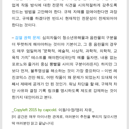
업계 작동 방식에 대한 전문적 식견을 시의적절하게 갖추도록
만드는 방법을 고안해야 한다. 규제 자체를 없애야한다면 과장
이고, 규제를 하겠다면 반드시 현재적인 전문성이 전제되어야
한다는 것이다.
–
검열 권력 문제
: 심의자들이 청소년유해물과 음란물의 구분을
더 뚜렷하게 해야야하는 것이야 기본이고, 그 중 음란물의 경우
도 매우 엄밀하게 “문학적, 예술적, 사상적, 과학적, 의학적, 교
육적 가치” 테스트를 해야한다(극단적 예를 들자면, 내용 없는
포르노와 줄거리 중심 뽕빨물 사이의 구분이라든지). 하지만 그
보다 먼저, 불투명성을 해소하는 것이 가장 중요하다 – 이번 레
진코믹스 건만 해도, 어떤 작품이 왜 문제가 되었는지 도대체 어
째서 제때에 공개가 안 된 것인가. 워닝 차단을 할 때, 구체적 차
단 사유와 결정 기록 링크를 명시하도록 제도로 강제하는 것이
한가지 대안이라고 본다.
_
Copyleft 2015 by capcold
. 이동/수정/영리 자유_
[이 공간은 매우 마이너한 관계로, 여러분이 추천을 뿌리지 않으시면
딱 여러분만 읽고 끝납니다]