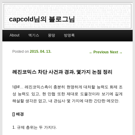
capcold님의 블로그님
Main menu
About
엑기스
몽땅
방명록
Skip to primary content
Skip to secondary content
Posted on
2015. 04. 13.
Post navigation
←
Previous
Next
→
레진코믹스 차단 사건과 경과, 몇가지 논점 정리
!@#… 레진코믹스측이 충분히 현명하게 대처할 능력도 화제 조
성 능력도 있고, 현 만협 또한 제대로 도울것이라 보기에 길게
해설할 생각은 없고, 내 관심사 몇 가지에 대한 간단한 메모만.
[] 배경
1. 규제 층위는 두 가지다.