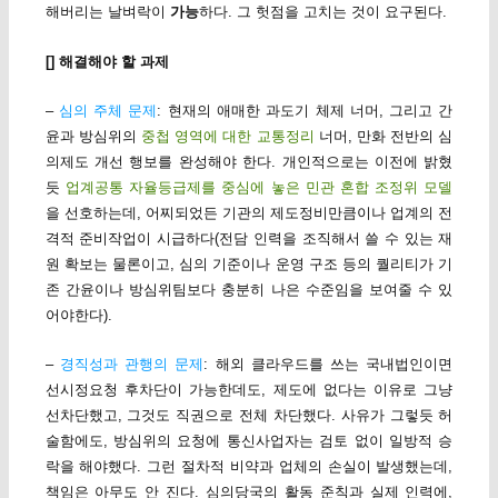
해버리는 날벼락이
가능
하다. 그 헛점을 고치는 것이 요구된다.
[] 해결해야 할 과제
–
심의 주체 문제
: 현재의 애매한 과도기 체제 너머, 그리고 간
윤과 방심위의
중첩 영역에 대한 교통정리
너머, 만화 전반의 심
의제도 개선 행보를 완성해야 한다. 개인적으로는 이전에 밝혔
듯
업계공통 자율등급제를 중심에 놓은 민관 혼합 조정위 모델
을 선호하는데, 어찌되었든 기관의 제도정비만큼이나 업계의 전
격적 준비작업이 시급하다(전담 인력을 조직해서 쓸 수 있는 재
원 확보는 물론이고, 심의 기준이나 운영 구조 등의 퀄리티가 기
존 간윤이나 방심위팀보다 충분히 나은 수준임을 보여줄 수 있
어야한다).
–
경직성과 관행의 문제
: 해외 클라우드를 쓰는 국내법인이면
선시정요청 후차단이 가능한데도, 제도에 없다는 이유로 그냥
선차단했고, 그것도 직권으로 전체 차단했다. 사유가 그렇듯 허
술함에도, 방심위의 요청에 통신사업자는 검토 없이 일방적 승
락을 해야했다. 그런 절차적 비약과 업체의 손실이 발생했는데,
책임은 아무도 안 진다. 심의당국의 활동 준칙과 실제 인력에,