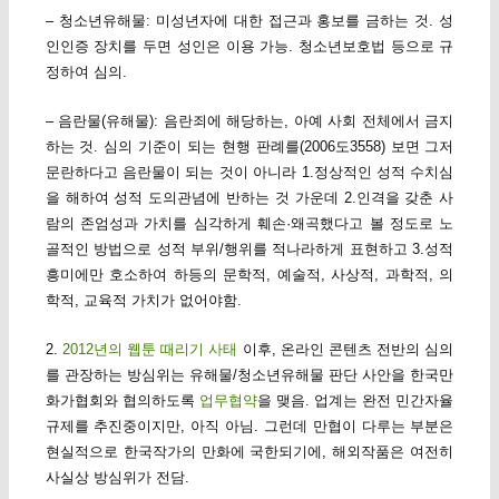
– 청소년유해물: 미성년자에 대한 접근과 홍보를 금하는 것. 성
인인증 장치를 두면 성인은 이용 가능. 청소년보호법 등으로 규
정하여 심의.
– 음란물(유해물): 음란죄에 해당하는, 아예 사회 전체에서 금지
하는 것. 심의 기준이 되는 현행 판례를(2006도3558) 보면 그저
문란하다고 음란물이 되는 것이 아니라 1.정상적인 성적 수치심
을 해하여 성적 도의관념에 반하는 것 가운데 2.인격을 갖춘 사
람의 존엄성과 가치를 심각하게 훼손·왜곡했다고 볼 정도로 노
골적인 방법으로 성적 부위/행위를 적나라하게 표현하고 3.성적
흥미에만 호소하여 하등의 문학적, 예술적, 사상적, 과학적, 의
학적, 교육적 가치가 없어야함.
2.
2012년의 웹툰 때리기 사태
이후, 온라인 콘텐츠 전반의 심의
를 관장하는 방심위는 유해물/청소년유해물 판단 사안을 한국만
화가협회와 협의하도록
업무협약
을 맺음. 업계는 완전 민간자율
규제를 추진중이지만, 아직 아님. 그런데 만협이 다루는 부분은
현실적으로 한국작가의 만화에 국한되기에, 해외작품은 여전히
사실상 방심위가 전담.