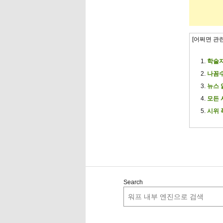
[어쩌면 관
학술지
나꼼수
뉴스 
모든 
시위 
Search