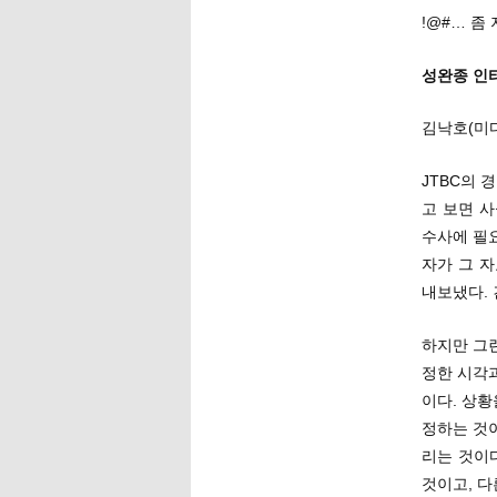
!@#… 좀
성완종 인
김낙호(미
JTBC의
고 보면 
수사에 필
자가 그 
내보냈다. 
하지만 그런
정한 시각
이다. 상
정하는 것이
리는 것이
것이고, 다