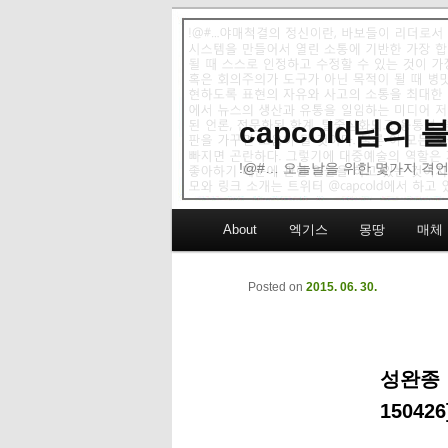
capcold님의
!@#… 오늘날을 위한 몇가지 격언
Main menu
About
엑기스
몽땅
매체
Skip to primary content
Skip to secondary content
Posted on
2015. 06. 30.
성완종 
150426