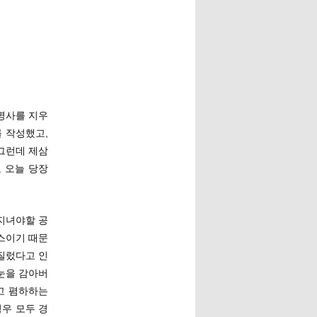
명사를 지우
 작성했고,
그런데 제삼
 오늘 당장
 지녀야할 공
스이기 때문
질렀다고 인
 눈을 감아버
고 폄하하는
경우 모두 경