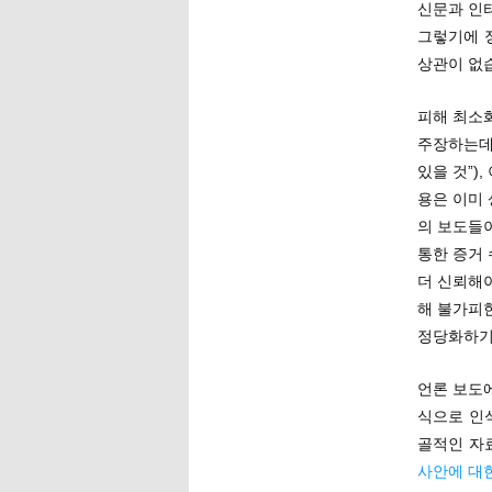
신문과 인
그렇기에 
상관이 없습
피해 최소
주장하는데
있을 것”)
용은 이미
의 보도들
통한 증거
더 신뢰해
해 불가피
정당화하기
언론 보도
식으로 인
골적인 자
사안에 대