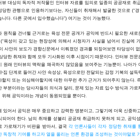
터뷰 대상의 독자적 저작물인 인터뷰 자료를 임의로 일종의 공공재로 취급
정당한 관행으로 인용하기보다는, 자신들이 취재해서 발굴한 것으로 (“
니다. 다른 곳에서 입수했습니다”) 여기는 것이 가능했다.
화 원칙을 건너뛸 근거로는 육성 전문 공개가 공익에 반드시 필요한 새로
(“육성이 갖고 있는 현장성에 의해서 시청자가 사실을 넘어서 진실에 가
, 이 사안의 보도가 경향신문에서 이뤄졌던 경과를 되짚어보면 타당성이 없
 상당한 취재와 함께 모두 기사화된 이후 시점이기 때문이다. 인터뷰 전문
이 원래 인터뷰의 맥락을 왜곡하지 않았음을 보여주는 기능뿐이. 나아가 
 수집 단계로 들어간 사안 속성상, 육성으로만 전달되는 감정 기복의 설득
야할지 또는 의심해야할지에 대한 아무런 추가 근거가 되어주지 않는다. 즉
한 부분이라는 당사자들의 의식과 달리, 문제 있는 자료 입수 방식과 가로
 위해 공익이라는 개념이 동원되었을 뿐이다.
에 있어서 공익은 매우 중요하고 강력한 명분이고, 그렇기에 더욱 신중하고
식되어야 한다. 남의 취재를 섣불리 공공재 취급하지 못하게 되고, 공익성
료 가로채기가 비판을 받아서, 결국
각 언론사들이 각자 정당한 취재를 
한 독창적 기여를 하고자 열을 올리는 언론 환경을 조성하는 것이야말로 가