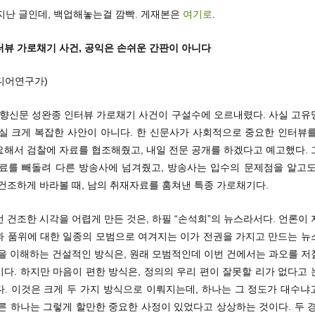
 지난 글인데, 백업해놓는걸 깜빡. 게재본은
여기로
.
터뷰 가로채기 사건, 공익은 손쉬운 간판이 아니다
디어연구가)
 경향신문 성완종 인터뷰 가로채기 사건이 구설수에 오르내렸다. 사실 고유
사실 크게 복잡한 사안이 아니다. 한 신문사가 사회적으로 중요한 인터뷰를
요해서 검찰에 자료를 협조해줬고, 내일 전문 공개를 하겠다고 예고했다. 
자료를 빼돌려 다른 방송사에 넘겨줬고, 방송사는 입수의 문제점을 알고도
건조하게 바라볼 때, 남의 취재자료를 훔쳐낸 특종 가로채기다.
 건조한 시각을 어렵게 만든 것은, 하필 “손석희”의 뉴스라서다. 언론이
과 품위에 대한 일종의 모범으로 여겨지는 이가 전권을 가지고 만드는 뉴
황을 이해하는 건설적인 방식은, 원래 모범적인데 이번 건에서는 과오를 저
다. 하지만 마음이 편한 방식은, 정의의 우리 편이 잘못할 리가 없다고
다. 이것은 크게 두 가지 방식으로 이뤄지는데, 하나는 그 정도가 대수냐
른 하나는 그렇게 할만한 중요한 사정이 있었다고 상상하는 것이다. 두 