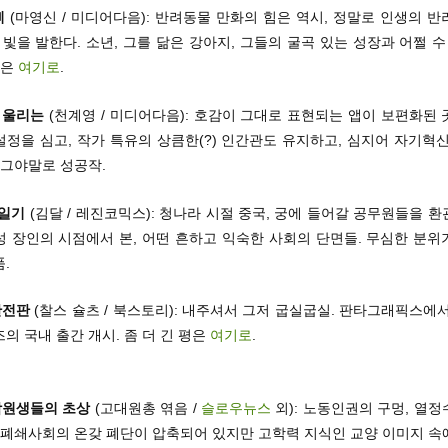
삐
(마영신 / 미디어다음): 반려동물 만화의 힘은 역시, 정말로 인생의 
 빛을 발한다. 소년, 그를 닮은 강아지, 그들의 굴곡 있는 성장과 어쩔 수
평은
여기로
.
 울리는
(천계영 / 미디어다음): 호감이 그대로 표현되는 앱이 보편화된
정을 심고, 작가 특유의 상큼한(?) 인간관도 유지하고, 심지어 자기혁
 그야말로 성공작.
일기
(김달 / 레진코믹스): 청나라 시절 중국, 궁에 들어갈 공무원들을 
성 장인의 시점에서 본, 어떤 흔하고 익숙한 사회의 단면들. 무심한 분위
.
완전판
(찰스 슐츠 / 북스토리): 내주셔서 그저 굽실굽실. 판타그래픽스에
의 국내 출간 개시. 좀 더 긴 평은
여기로
.
학원생들의 초상
(고대원총 엮음 /
슬로우뉴스
외): 노동인권의 구멍, 열
적 폐쇄사회의 온갖 폐단이 압축되어 있지만 고학력 지식인 교양 이미지 속