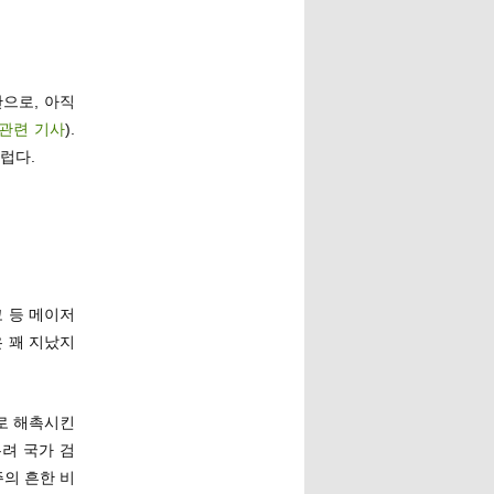
으로, 아직
관련
기사
).
럽다.
코 등 메이저
은 꽤 지났지
로 해촉시킨
려 국가 검
의 흔한 비