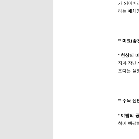
가 되어버
라는 매체
** 미묘(
*
천상의 
징과 장난
운다는 설정
** 주목 신
*
야밤의 
착이 팽팽하