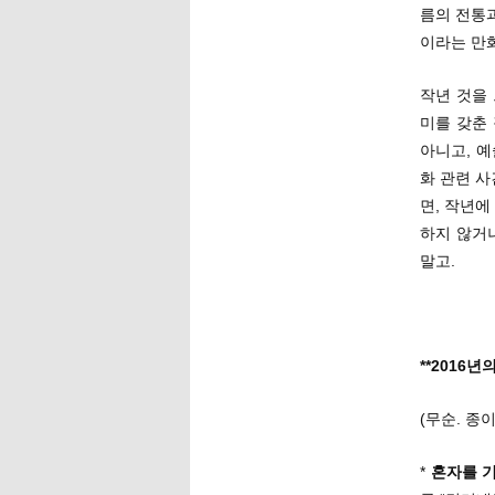
름의 전통
이라는 만
작년 것을
미를 갖춘 
아니고, 예
화 관련 사
면, 작년
하지 않거
말고.
**2016년
(무순. 종
*
혼자를 