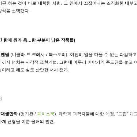
리곤 하는 것이 바로 대학원 사회. 그 안에서 끄집어내는 조직화한 내부고
양식을 선택했다.
좋긴 한데 뭔가 음…한 부분이 남은 작품들)
비벤덤
(니콜라 드 크레시 / 북스토리): 여전히 입을 다물 수 없는 과감하고
기까지 넘치는 시각적 표현기법. 그런데 아무리 이야기의 주도권을 놓고 여
이라고 해도 실로 산만한 서사 전개.
인
공대생만화
(맹기완 /
페이스북
). 과학과 과학자들에 대한 애정, “드립” 개
게 균형을 이룬 올해의 발견.