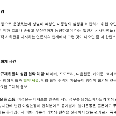
쉐임
 엉망으로 운영했는데 성별이 여성인 대통령의 실정을 비판하기 위한 수단
성 비하 코드나 손쉽고 무신경하게 동원하고야 마는 일련의 시사만평들 (
”적 사회관을 지지하는 언론사의 연재에서 그런 것이 나오면 좀 더 한탄스
만화계 사건
율규제위원회 설립 협약 체결
: 네이버, 포도트리, 다음웹툰, 케이툰, 코미
두 함께 만협과
협약 체결
. 만화 표현 수위의 자율규제 방침이 합의된 것
중요한 구체화 행보.
 운동 소동
: 여성운동 티셔츠를 인증한 게임 성우를 남성소비자들의 항의
삽시간에 번진 여혐논쟁이 만화분야로 옮겨붙자, 불매운동은 물론이고 무
하는 움직임까지 비화. 기본적 가치와 원칙을 전제하지 않는 편가르기 폭주