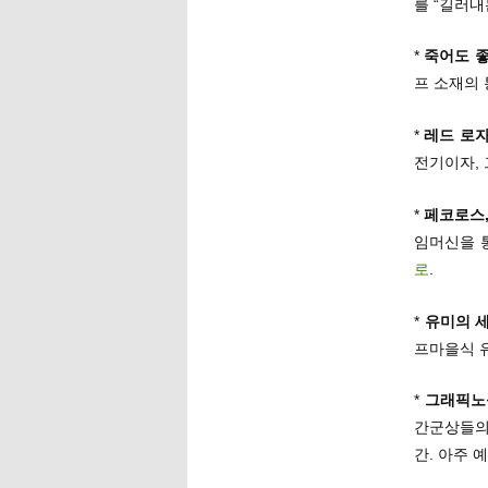
를 “길러내
*
죽어도 
프 소재의 
*
레드 로
전기이자, 
*
페코로스,
임머신을 
로
.
*
유미의 
프마을식 
*
그래픽노
간군상들의
간. 아주