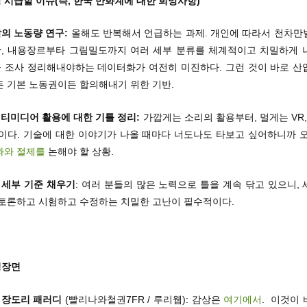
장 시급할 이슈(즉, 한국 만화계에 대한 희망사항)
의 노동량 연구:
올해도 반복해서 언급하는 과제. 개인에 따라서 천차만
, 내용장르부타 그림밀도까지 여러 세부 분류를 체계적이고 치밀하게 
 조사 정리해내야하는 데이터화가 여전히 미진하다. 그런 것이 바로 산
든 기본 노동권이든 합의해내기 위한 기반.
티미디어 활용에 대한 기틀 정리:
가깝게는 소리의 활용부터, 멀게는 VR,
말이다. 기술에 대한 이야기가 나올 때마다 너도나도 타보고 싶어하니까 오
과와
절제를
논해야 할 상황.
 세부 기준 채우기
: 여러 분들의 많은 노력으로 틀을 계속 닦고 있으니,
 토론하고 시험하고 수정하는 치밀한 고난이 필수적이다.
명장면
 장도리 패러디
(빨리나와철권7FR / 루리웹): 감상은
여기에서
. 이것이