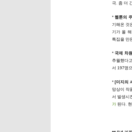
극. 좀 더
*
웹툰의 주
기해온 것은
기가 올 해
특집을 만든
*
국제 차원
추월했다고 
서 197명으
*
[미지의 
망상이 작
서 발생시
가
된다. 