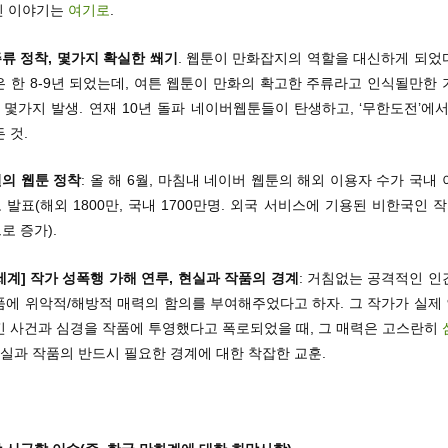
 긴 이야기는
여기로
.
류 정착, 몇가지 확실한 쐐기
. 웹툰이 만화잡지의 역할을 대신하게 되었
 한 8-9년 되었는데, 여튼 웹툰이 만화의 확고한 주류라고 인식될만한
 몇가지 발생. 연재 10년 돌파 네이버웹툰들이 탄생하고, ‘무한도전’에
 것.
의 웹툰 정착
: 올 해 6월, 마침내 네이버 웹툰의 해외 이용자 수가 국내
발표(해외 1800만, 국내 1700만명. 외국 서비스에 기용된 비한국인 
로 증가).
세계] 작가 성폭행 가해 연루, 현실과 작품의 경계
: 거침없는 공격적인 인
품에 위악적/해방적 매력의 함의를 부여해주었다고 하자. 그 작가가 실제
킨 사건과 심경을 작품에 투영했다고 폭로되었을 때, 그 매력은 고스란히
현실과 작품의 반드시 필요한 경계에 대한 착잡한 교훈.