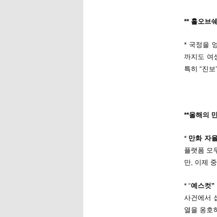
** 홀오브
* 국정을
까지도 여
특히 “진보
**올해의 
*
만화 자
플랫폼 모
만, 이제 
* “
예스컷”
사건에서 
열을 옹호