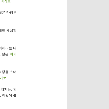
은
여기로
.
닳은 타임루
 대한 세심한
 치매라는 타
긴 평은
여기
단과정을 스머
기로
.
펼쳐지는, 인
 이렇게 출