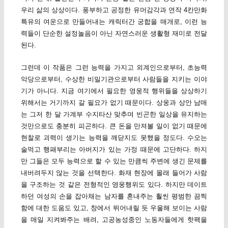
우리 삶의 상상이다. 풍부하고 공정한 유머감각과 연작 4칸만화
특유의 여운으로 만들어내는 캐릭터간 궁합을 매개로, 이런 능
력들이 단순한 설정놀음이 아닌 자연스러운 생활형 재미로 전달
된다.
그런데 이 작품은 그런 능력을 가지고 외계인으로부터, 초능력
악당으로부터, 수상한 비밀기관으로부터 사람들을 지키는 이야
기가 아니다. 지금 여기에서 필요한 영웅적 행위들을 상상하기
위해서는 거기까지 갈 필요가 없기 때문이다. 상웅과 상안 남매
는 그저 한 달 가계부 수지타산 맞추며 빈곤한 일상을 유지하는
것만으로도 충분히 피곤하다. 큰 돈을 만져볼 일이 없기 때문에
현찰로 괴력이 생기는 능력을 깨닫지도 못했을 정도다. 수오는
술먹고 행패부리는 아버지가 있는 가정 때문에 고단하다. 하지
만 그들은 모두 능력으로 할 수 있는 만큼씩 주변에 생긴 문제를
내버려두지 않는 것을 선택한다. 화재 현장에 몰래 들어가 사람
을 구조하는 것 같은 전형적인 영웅행위도 있다. 하지만 데이트
하던 여성의 손을 잡아채는 남자를 혼내주는 훨씬 평범한 끔찍
함에 대한 도움도 있고, 창에서 뛰어내릴 듯 우울해 보이는 사람
을 매일 지켜봐주는 배려, 고공농성중인 노동자들에게 핫팩을