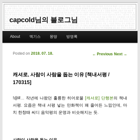
capcold님의 블로그님
Main menu
About
엑기스
몽땅
방명록
Skip to primary content
Skip to secondary content
Posted on
2018. 07. 18.
Post navigation
←
Previous
Next
→
캐셔로, 사람이 사람을 돕는 이유 [책내서평 /
170315]
!@#… 작년에 나왔던 훌륭한 히어로물
[캐셔로] 단행본
의 책내
서평. 요즘은 책내 서평 넣는 만화책이 꽤 줄어든 느낌인데, 마
치 한창때 씨디 음악평의 운명과 비슷해지는 듯.
사람이 사람을 돕는 이유