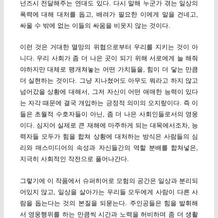
넌즈시 전달해주는 연대도 있다. 다시 말해 누군가 겪는 일상의
폭력에 대해 대처를 돕고, 배려가 필요한 이에게 말을 건네고,
싸울 수 밖에 없는 이들의 싸움을 비웃지 않는 것이다.
이런 것은 거대한 멸망의 위협으로부터 우리를 지키는 것이 아
니다. 우리 사회가 좀 더 나은 곳이 되기 위해 서로에게 늘 해줘
야하지만 대체로 팽개쳐놓는 어떤 가치들을, 힘이 더 닿는 만큼
더 실현하는 것이다. 그냥 지나쳤어도 아무도 뭐라고 하지 않고
넘어갔을 상황에 대해서, 그저 자신이 어떤 애매한 능력이 있다
는 자각 때문에 결국 개입하는 긍정적 의미의 오지랖이다. 즉 이
들은 초월적 수호자들이 아닌, 좀 더 나은 사회인들로서의 영웅
이다. 심지어 실제로 큰 재해에 마주하게 되는 대목에서조차, 능
력자들 모두가 힘을 합쳐 상황에 대처하는 방식은 사람들의 심
리와 매스미디어의 속성과 자신들간의 역할 분배를 합쳐넣은,
지극히 사회적인 작전으로 풀어나간다.
그렇기에 이 작품에서 슈퍼히어로 모험의 공간은 일상과 분리되
어있지 않고, 일상을 살아가는 우리들 모두에게 사람이 다른 사
람을 돕는다는 것의 본질을 되묻는다. 주인공들은 힘을 발휘해
서 영웅행위를 하는 만큼씩 시간과 노력을 허비하며 좀 더 생활