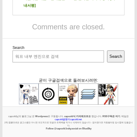
내서평]
Comments are closed.
Search
Search
굳이 구글검색으로 돌려보시려면:
capcold님의 블로그님 은
Wordpress
로 구동됩니다.
capcold식 카피레프트
를 챙깁니다.
RSS구독은 여기
. 메일은
capcold골뱅이capcold.net
.
[주] 캡콜닷넷은 광고스팸만 아니면 의도적으로 덧글과 트랙백을 막거나 삭제하지 않습니다 - 없어졌다면 자동필터링 임시함에 있을겁니
다.
Follow @capcold.bsky.social on BlueSky