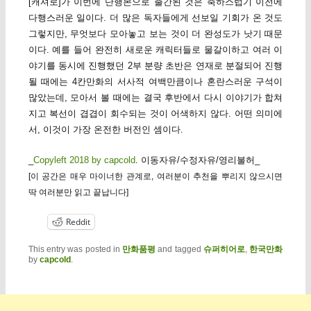
[캐셔로]가 이번에 단행본으로 출간된 것은 축하스럽기 이전에
다행스러운 일이다. 더 많은 독자들에게 선보일 기회가 온 것도
그렇지만, 무엇보다 모아놓고 보는 것이 더 완성도가 낫기 때문
이다. 예를 들어 완전히 새로운 캐릭터들로 물갈이하고 여러 이
야기를 동시에 진행했던 2부 분량 초반은 연재로 분절되어 진행
될 때에는 4칸만화의 서사적 여백만큼이나 혼란스러운 구석이
많았는데, 모아서 볼 때에는 결국 후반에서 다시 이야기가 합쳐
지고 복선이 겹겹이 회수되는 것이 어색하지 않다. 어떤 의미에
서, 이것이 가장 온전한 버전인 셈이다.
_
Copyleft 2018 by capcold
. 이동자유/수정자유/영리불허_
[이 공간은 매우 마이너한 관계로, 여러분이 추천을 뿌리지 않으시면
딱 여러분만 읽고 끝납니다]
Reddit
This entry was posted in
만화품평
and tagged
슈퍼히어로
,
한국만화
by
capcold
.