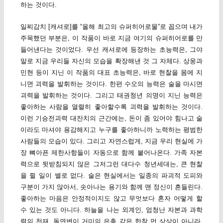
하는 것이다.
일찌감치 [캐셔로]를 “올해 최고의 슈퍼히어로물”로 꼽으며 내가
주목했던 부분은, 이 작품이 바로 지금 여기의 슈퍼히어로를 만
들어낸다는 것이었다. 우선 캐셔로에 등장하는 초능력은, 그야
말로 지금 우리들 자신의 모습을 확장해낸 것 그 자체다. 상웅과
민현 등이 지닌 이 작품의 대표 초능력은, 바로 현찰을 몸에 지
니면 괴력을 발휘하는 것이다. 한편 수오의 능력은 술을 마시면
괴력을 발휘하는 것이다. 그리고 태권청년 의명이 지닌 능력은
좋아하는 사람을 열렬히 좋아할수록 괴력을 발휘하는 것이다.
이런 기승전괴력 대잔치의 근간에는, 돈이 좀 있어야 힘나고 술
이라도 마셔야 용감해지고 누구를 좋아하니까 노력하는 평범한
사람들의 모습이 있다. 그리고 자연스럽게, 지금 우리 현실에 가
장 뼈아픈 제한사항들이 자동으로 함께 붙어나온다. 가족 자본
력으로 뒷받침되지 않은 그저그런 대다수 청년세대는, 큰 현찰
을 쥘 일이 별로 없다. 술은 현실에서는 일종의 파괴적 도피와
구분이 가지 않아서, 솟아나는 용기와 함께 맨 정신이 흔들린다.
좋아하는 마음은 안정적이지도 않고 무엇보다 혼자 어떻게 할
수 있는 것도 아니다. 하늘을 나는 외계인, 엄청난 자본과 과학
력의 천재, 돌연변이 거미의 은총 같은 한참 먼 상상이 아니라,