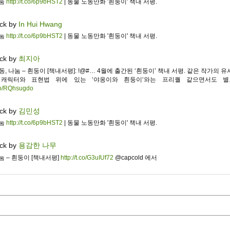
나눔
http://t.co/6p9bHST2
| 동물 노동만화 '흰둥이' 책내 서평.
ck by
In Hui Hwang
나눔
http://t.co/6p9bHST2
| 동물 노동만화 '흰둥이' 책내 서평.
ck by
최지아
 노동, 나눔 – 흰둥이 [책내서평]: !@#… 4월에 출간된 ‘흰둥이’ 책내 서평. 같은 작가의 
 캐릭터와 표현법 위에 있는 ‘야옹이와 흰둥이‘와는 프리퀄 같으면서도 별
.co/RQhsugdo
ck by
김민성
나눔
http://t.co/6p9bHST2
| 동물 노동만화 '흰둥이' 책내 서평.
ck by
용감한 나무
눔 – 흰둥이 [책내서평]
http://t.co/G3uIUf72
@capcold 에서