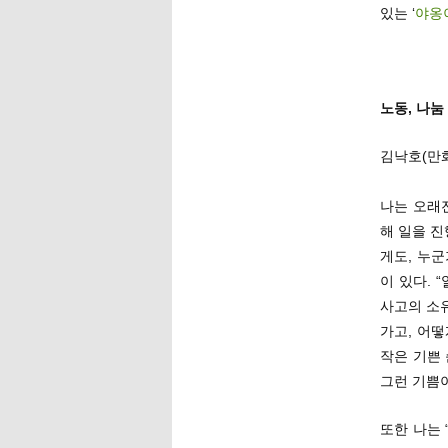
있는 ‘
야옹
노동, 나눔
김낙호(만
나는 오래
해 일을 진
게도, 누
이 있다. 
사고의 소유
가고, 어
작은 기쁜
그런 기쁨이
또한 나는