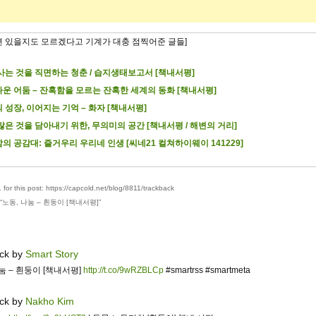
련 있을지도 모르겠다고 기계가 대충 점찍어준 글들]
사는 것을 직면하는 청춘 / 습지생태보고서 [책내서평]
운 어둠 – 잔혹함을 모르는 잔혹한 세계의 동화 [책내서평]
 성장, 이어지는 기억 – 화자 [책내서평]
많은 것을 담아내기 위한, 무의미의 공간 [책내서평 / 해변의 거리]
의 공감대: 즐거우리 우리네 인생 [씨네21 컬쳐하이웨이 141229]
for this post: https://capcold.net/blog/8811/trackback
“
노동, 나눔 – 흰둥이 [책내서평]
”
ck by
Smart Story
눔 – 흰둥이 [책내서평]
http://t.co/9wRZBLCp
#smartrss #smartmeta
ck by
Nakho Kim