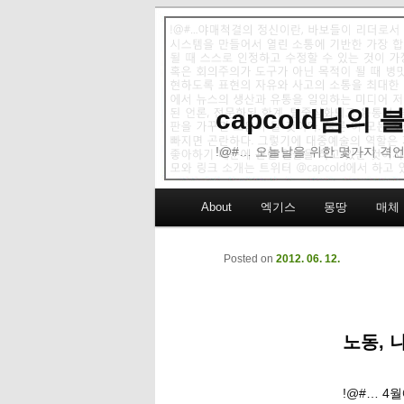
capcold님의
!@#… 오늘날을 위한 몇가지 격언
Main menu
About
엑기스
몽땅
매체
Skip to primary content
Skip to secondary content
Posted on
2012. 06. 12.
노동, 
!@#… 4