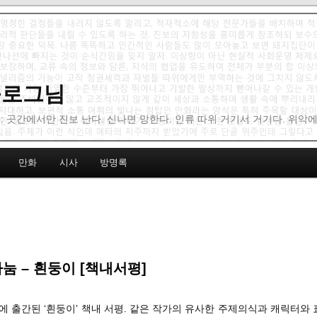
 블로그님
: 곳간에서만 진보 난다. 신나면 망한다. 인류 따위 거기서 거기다. 위악
만화
시사
방명록
나눔 – 흰둥이 [책내서평]
월에 출간된 ‘흰둥이’ 책내 서평. 같은 작가의 유사한 주제의식과 캐릭터와