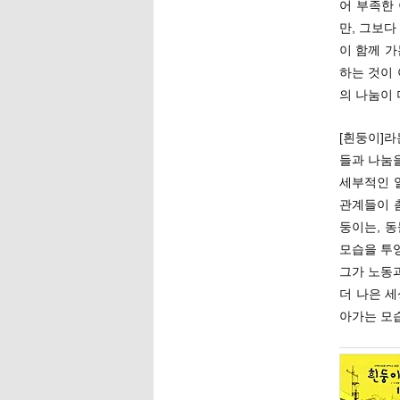
어 부족한
만, 그보다
이 함께 가
하는 것이 
의 나눔이 
[흰둥이]라
들과 나눔
세부적인 
관계들이 
둥이는, 
모습을 투
그가 노동
더 나은 
아가는 모습