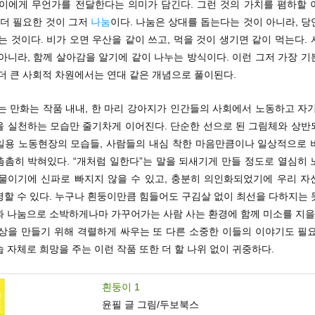
 이에게 무언가를 전달한다는 의미가 담긴다. 그런 것의 가치를 폄하할 
 더 필요한 것이 그저
나눔
이다. 나눔은 상대를 돕는다는 것이 아니라, 
는 것이다. 비가 오면 우산을 같이 쓰고, 먹을 것이 생기면 같이 먹는다.
아니라, 함께 살아감을 알기에 같이 나누는 방식이다. 이런 그저 가장 
더 큰 사회적 차원에서는 연대 같은 개념으로 풀이된다.
는 만화는 작품 내내, 한 마리 강아지가 인간들의 사회에서 노동하고 자
을 실천하는 모습만 줄기차게 이어진다. 단순한 선으로 된 그림체와 상반
일용 노동현장의 모습들, 사람들의 내심 착한 마음만큼이나 일상적으로 
촘촘히 박혀있다. “개처럼 일한다”는 말을 되새기게 만들 정도로 열심히 
동물이기에 신파로 빠지지 않을 수 있고, 충분히 의인화되었기에 우리 자
영할 수 있다. 누구나 흰둥이만큼 힘들어도 구김살 없이 최선을 다하지는 
과 나눔으로 소박하게나마 가꾸어가는 사람 사는 환경에 함께 미소를 지을 
세상을 만들기 위해 격렬하게 싸우는 또 다른 소중한 이들의 이야기도 필요
 자체로 희망을 주는 이런 작품 또한 더 할 나위 없이 귀중하다.
흰둥이 1
윤필 글 그림/두보북스