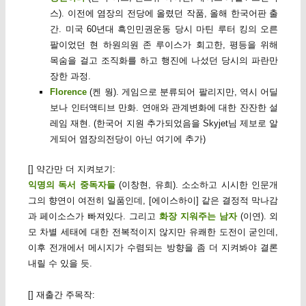
스). 이전에 염장의 전당에 올렸던 작품, 올해 한국어판 출
간. 미국 60년대 흑인민권운동 당시 마틴 루터 킹의 오른
팔이었던 현 하원의원 존 루이스가 회고한, 평등을 위해
목숨을 걸고 조직화를 하고 행진에 나섰던 당시의 파란만
장한 과정.
Florence
(켄
웡). 게임으로 분류되어 팔리지만, 역시 어딜
보나 인터액티브 만화. 연애와 관계변화에 대한 잔잔한 설
레임 재현. (한국어 지원 추가되었음을 Skyjet님 제보로 알
게되어 염장의전당이 아닌 여기에 추가)
[] 약간만 더 지켜보기:
익명의 독서 중독자들
(이창현, 유희). 소소하고 시시한 인문개
그의 향연이 여전히 일품인데, [에이스하이] 같은 결정적 막나감
과 페이소스가 빠져있다. 그리고
화장 지워주는 남자
(이연). 외
모 차별 세태에 대한 전복적이지 않지만 유쾌한 도전이 굳인데,
이후 전개에서 메시지가 수렴되는 방향을 좀 더 지켜봐야 결론
내릴 수 있을 듯.
[] 재출간 주목작: