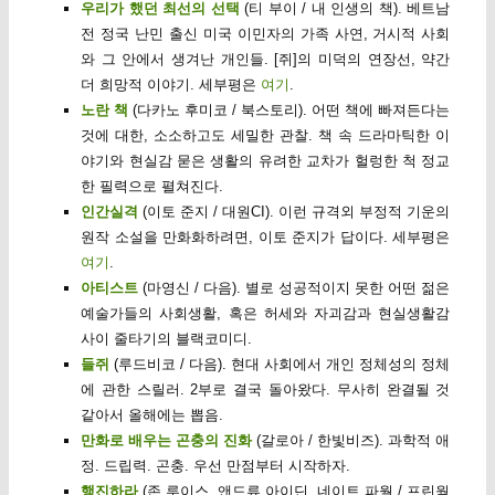
우리가 했던 최선의 선택
(티 부이 / 내 인생의 책). 베트남
전 정국 난민 출신 미국 이민자의 가족 사연, 거시적 사회
와 그 안에서 생겨난 개인들. [쥐]의 미덕의 연장선, 약간
더 희망적 이야기. 세부평은
여기
.
노란 책
(다카노 후미코 / 북스토리). 어떤 책에 빠져든다는
것에 대한, 소소하고도 세밀한 관찰. 책 속 드라마틱한 이
야기와 현실감 묻은 생활의 유려한 교차가 헐렁한 척 정교
한 필력으로 펼쳐진다.
인간실격
(이토 준지 / 대원CI). 이런 규격외 부정적 기운의
원작 소설을 만화화하려면, 이토 준지가 답이다. 세부평은
여기
.
아티스트
(마영신 / 다음). 별로 성공적이지 못한 어떤 젊은
예술가들의 사회생활, 혹은 허세와 자괴감과 현실생활감
사이 줄타기의 블랙코미디.
들쥐
(루드비코 / 다음). 현대 사회에서 개인 정체성의 정체
에 관한 스릴러. 2부로 결국 돌아왔다. 무사히 완결될 것
같아서 올해에는 뽑음.
만화로 배우는 곤충의 진화
(갈로아 / 한빛비즈). 과학적 애
정. 드립력. 곤충. 우선 만점부터 시작하자.
행진하라
(존 루이스, 앤드류 아이딘, 네이트 파월 / 프린웍