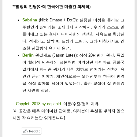
**염장의 전당(아직 한국어판 미출간 화제작)
Sabrina
(Nick Drnaso / D&Q): 실종된 여성을 둘러싼 그
주변인의 삶이라는 소재에서 시작해서, 우리가 스스로 만
들어내고 있는 현대미디어사회의 생생한 지옥도로 확장된
다. 정제되고 살짝 빈 느낌의 그림과, 그와 마찬가지로 건
조한 관찰방식 속에서 완성.
Berlin
완결세트 (Jason Lutes): 장장 20년만에 완간. 독일
이 합리적 민주제의 표본처럼 여겨졌던 바이마르 공화국
말기에서 파시즘 광기의 나치 치하로 넘어가는 전환기 속
인간 군상 이야기. 개인적으로는 오래전부터 한국어 번역
을 직접 맡아볼 욕심이 있었는데, 출간 교섭이 잘 안되었
던 사연의 작품.
–
Copyleft 2018 by capcold
. 이동/수정/영리 자유 –
[이 공간은 매우 마이너한 관계로, 여러분이 추천을 뿌리지 않으
시면 딱 여러분만 읽게됩니다]
Reddit