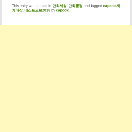
This entry was posted in
만화세설
,
만화품평
and tagged
capcold세
계대상
,
베스트오브2018
by
capcold
.