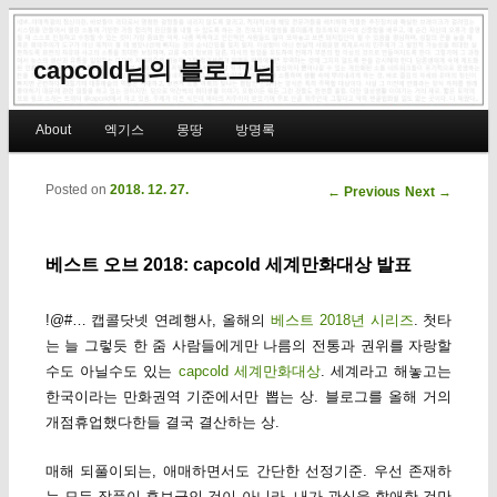
capcold님의 블로그님
Main menu
About
엑기스
몽땅
방명록
Skip to primary content
Skip to secondary content
Posted on
2018. 12. 27.
Post navigation
←
Previous
Next
→
베스트 오브 2018: capcold 세계만화대상 발표
!@#… 캡콜닷넷 연례행사, 올해의
베스트 2018년 시리즈
. 첫타
는 늘 그렇듯 한 줌 사람들에게만 나름의 전통과 권위를 자랑할
수도 아닐수도 있는
capcold 세계만화대상
. 세계라고 해놓고는
한국이라는 만화권역 기준에서만 뽑는 상. 블로그를 올해 거의
개점휴업했다한들 결국 결산하는 상.
매해 되풀이되는, 애매하면서도 간단한 선정기준. 우선 존재하
는 모든 작품이 후보군인 것이 아니라, 내가 관심을 할애한 것만