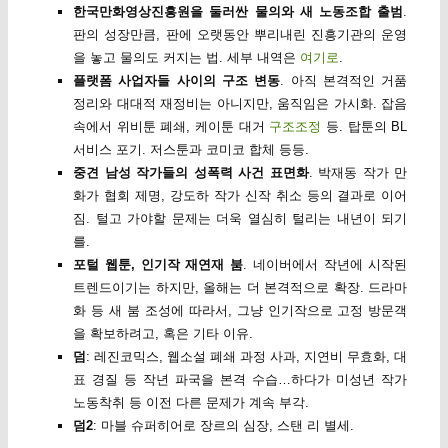
한국만화영상진흥원을 둘러싼 물의와 새 노동조합 출범
.
판의 성장만큼, 판에 오랫동안 뿌리내린 진흥기관의 운영
을 놓고 물의도 커지는 법. 세부 내역은
여기로
.
플랫폼 사업자들 사이의 구조 변동
. 아직 본격적인 거품
정리와 대대적 재정비는 아니지만, 움직임은 가시화. 잡음
속에서 위비툰 폐쇄, 케이툰 대거
구조조정
등. 탑툰의 BL
서비스 포기. 저스툰과 코미코 합체 등등.
중견 남성 작가들의 성폭력 사건 표면화
. 박재동 작가 만
화가 협회 제명, 강도하 작가 신작 취소 등의 결과로 이어
짐. 털고 가야할 문제는 더욱 열심히 털리는 내년이 되기
를.
포털 웹툰, 인기작 재연재 붐
. 네이버에서 작년에 시작된
트렌드이기는 하지만, 올해는 더 본격적으로 확장. 드라마
화 등 새 붐 조성에 따라서, 그냥 인기작으로 고정 방문객
을 확보하려고, 혹은 기타 이유.
덤
: 레진코믹스, 웹소설 폐쇄 과정 사과, 지연비 무효화, 대
표 경질 등 작년 파국을 본격 수습…하다가 미성년 작가
노동착취 등 이전 다른 문제가 계속 부각.
덤2
: 마블 슈퍼히어로 장르의 심장, 스탠 리 별세.