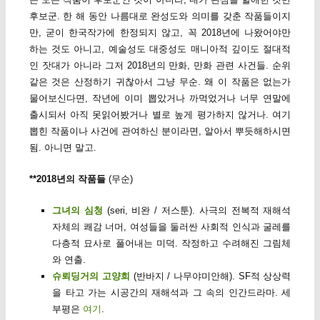
후보군. 한 해 동안 나름대로 완성도와 의미를 갖춘 작품들이지
만, 굳이 한국작가에 한정되지 않고, 꼭 2018년에 나왔어야만
하는 것도 아니고, 예술성도 대중성도 매니아적 깊이도 절대적
인 잣대가 아니라 그저 2018년의 만화, 만화 관련 사건들. 순위
같은 것은 산정하기 귀찮아서 그냥 무순. 왜 이 작품은 없는가
물어보신다면, 작년에 이미 뽑았거나 까먹었거나 너무 연말에
출시되서 아직 못읽어봤거나 별로 높게 평가하지 않거나. 여기
뽑힌 작품이나 사건에 관여하신 분이라면, 알아서 뿌듯해하시면
됨. 아니면 말고.
**2018년의 작품들
(무순)
그녀의 심청
(seri, 비완 / 저스툰). 사극의 전복적 재해석
자체의 쾌감 너머, 여성들을 둘러싼 사회적 인식과 굴레를
다층적 묘사로 풀어내는 미덕. 작정하고 수려해진 그림체
와 연출.
슈뢰딩거의 고양희
(반바지 / 나무야미안해). SF적 상상력
을 타고 가는 시공간의 재해석과 그 속의 인간드라마. 세
부평은
여기
.