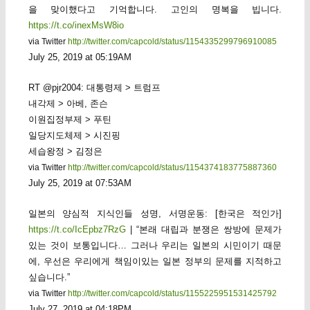
을 맞이했다고 기억합니다. 고인의 명복을 빕니다.
https://t.co/inexMsW8io
via Twitter
http://twitter.com/capcold/status/1154335299796910085
July 25, 2019 at 05:19AM
RT @pjr2004: 대통령제 > 트럼프
내각제 > 아베, 존슨
이원집정부제 > 푸틴
일당지도체제 > 시진핑
세습왕정 > 김정은
via Twitter
http://twitter.com/capcold/status/1154374183775887360
July 25, 2019 at 07:53AM
일본의 양심적 지식인들 성명, 서명운동: [한국은 적인가]
https://t.co/IcEpbz7RzG
| “본래 대립과 분쟁은 쌍방에 문제가
있는 것이 보통입니다… 그러나 우리는 일본의 시민이기 때문
에, 우선은 우리에게 책임이있는 일본 정부의 문제를 지적하고
싶습니다.”
via Twitter
http://twitter.com/capcold/status/1155225951531425792
July 27, 2019 at 04:18PM