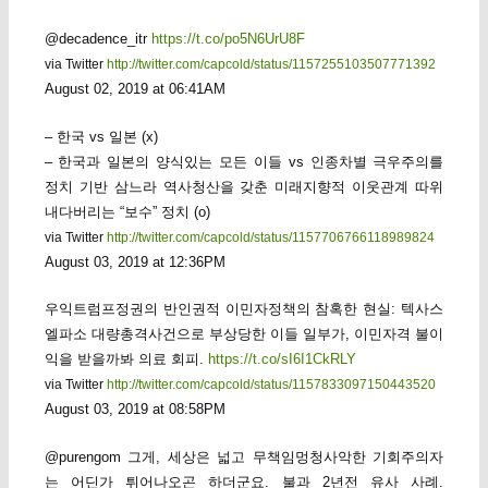
@decadence_itr
https://t.co/po5N6UrU8F
via Twitter
http://twitter.com/capcold/status/1157255103507771392
August 02, 2019 at 06:41AM
– 한국 vs 일본 (x)
– 한국과 일본의 양식있는 모든 이들 vs 인종차별 극우주의를
정치 기반 삼느라 역사청산을 갖춘 미래지향적 이웃관계 따위
내다버리는 “보수” 정치 (o)
via Twitter
http://twitter.com/capcold/status/1157706766118989824
August 03, 2019 at 12:36PM
우익트럼프정권의 반인권적 이민자정책의 참혹한 현실: 텍사스
엘파소 대량총격사건으로 부상당한 이들 일부가, 이민자격 불이
익을 받을까봐 의료 회피.
https://t.co/sI6I1CkRLY
via Twitter
http://twitter.com/capcold/status/1157833097150443520
August 03, 2019 at 08:58PM
@purengom 그게, 세상은 넓고 무책임멍청사악한 기회주의자
는 어딘가 튀어나오곤 하더군요. 불과 2년전 유사 사례.