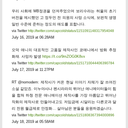
우리 사회에 MB정권을 던져주었으며 보리수라는 허울의 초기
버전을 제시했던 고 정두언 전 의원의 사망 소식에, 보편적 생명
일반 수준에 준하는 정도의 애도를 표합니다.
via Twitter
http://twitter.com/capcold/status/1151091148317954048
July 16, 2019 at 06:28AM
오덕 애니의 대표적인 고품질 제작사인 쿄애니에서 방화 추정
화재. 사망자 발생
https://t.co/9mZOG0K8vx
via Twitter
http://twitter.com/capcold/status/1151710044406390784
July 17, 2019 at 11:27PM
RT @nomodem: 제작사가 커온 현실 이야기 자체가 잘 쓰여진
소설 같았죠. 이누야샤나 펜시라라의 뛰어난 애니메이터들이 힘
을 합쳐 하청 전문 애니메이션 제작사를 가장 아름답고 뛰어난
작화의 제작사로 만들어내고도 저임금에 시달리는 다른곳과 달
리 전원 월급제로 안정화… 살아남은 분들을 응원하겠습니다.
via Twitter
http://twitter.com/capcold/status/1151808367394000896
July 18, 2019 at 05:58AM