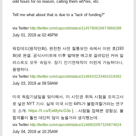
odd hours for no reason, calling them wh*res, etc.
Tell me what about that is due to a “lack of funding?”
via Twitter
http://twitter.com/capcold/status/1145780626873868288
July 01, 2019 at 02:46PM
워킹데드(원작만화), 완전한 사전 철통보안 속에서 이번 호(193
화)로 완결. 공식사이트에 이후 발매분 예고로 걸려있던 커버 일
러스트도 모두 속임수. 장기 인기연재작이 이런게 가능하다니,
용맹하다.
via Twitter
http://twitter.com/capcold/status/1146433233481019392
July 03, 2019 at 09:59AM
미국 독립기념일을 맞이해서, 미 시민권 취득 시험을 모의고사
로 넣은 NYT 기사. 실제 미국 시민 64%가 불합격할거라는 연구
도 소개.
https://t.co/Ee6fyhcG3e
| …사람들 접해본 경험상, 불
합격률이 훨씬 대단히 많이 높을거라 생각했는데.
via Twitter
http://twitter.com/capcold/status/1146802097326874624
July 04, 2019 at 10:25AM