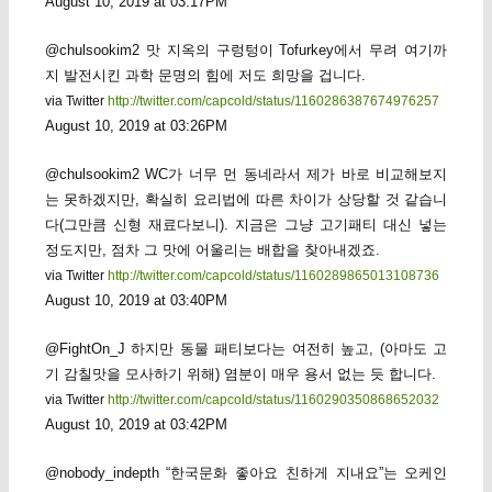
August 10, 2019 at 03:17PM
@chulsookim2 맛 지옥의 구렁텅이 Tofurkey에서 무려 여기까
지 발전시킨 과학 문명의 힘에 저도 희망을 겁니다.
via Twitter
http://twitter.com/capcold/status/1160286387674976257
August 10, 2019 at 03:26PM
@chulsookim2 WC가 너무 먼 동네라서 제가 바로 비교해보지
는 못하겠지만, 확실히 요리법에 따른 차이가 상당할 것 같습니
다(그만큼 신형 재료다보니). 지금은 그냥 고기패티 대신 넣는
정도지만, 점차 그 맛에 어울리는 배합을 찾아내겠죠.
via Twitter
http://twitter.com/capcold/status/1160289865013108736
August 10, 2019 at 03:40PM
@FightOn_J 하지만 동물 패티보다는 여전히 높고, (아마도 고
기 감칠맛을 모사하기 위해) 염분이 매우 용서 없는 듯 합니다.
via Twitter
http://twitter.com/capcold/status/1160290350868652032
August 10, 2019 at 03:42PM
@nobody_indepth “한국문화 좋아요 친하게 지내요”는 오케인