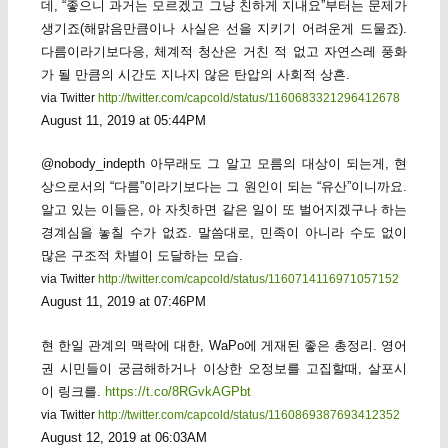
데, “좋으니 과거는 모르겠고 그냥 친하게 지내요”부터는 문제가
생기죠(해맑음만큼이나 사실은 선을 지키기 어려운게 드물죠).
다름이라기보다응, 체계적 청산은 거친 적 없고 자연스레 풍화
가 될 만큼의 시간도 지나지 않은 탄압의 사회적 상흔.
via Twitter
http://twitter.com/capcold/status/1160683321296412678
August 11, 2019 at 05:44PM
@nobody_indepth 아무래도 그 알고 모름의 대상이 되는게, 현
상으로서의 “다름”이라기보다는 그 원인이 되는 “유산”이니까요.
알고 있는 이들은, 아 자칫하면 같은 일이 또 벌어지겠구나 하는
경계심을 놓칠 수가 없죠. 말씀대로, 민족이 아니라 수도 없이
많은 구조적 차별이 도달하는 모습.
via Twitter
http://twitter.com/capcold/status/1160714116971057152
August 11, 2019 at 07:46PM
현 한일 관계의 맥락에 대한, WaPo에 게재된 좋은 총정리. 영어
권 시민들이 궁금해하거나 이상한 오정보를 고집할때, 살포시
이 링크를.
https://t.co/8RGvkAGPbt
via Twitter
http://twitter.com/capcold/status/1160869387693412352
August 12, 2019 at 06:03AM