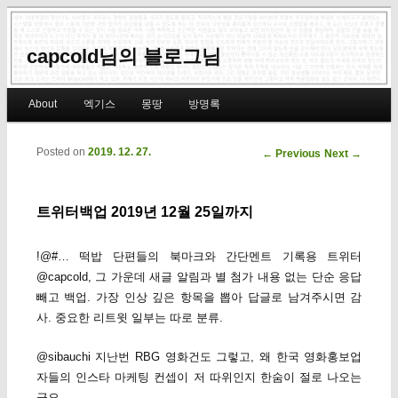
capcold님의 블로그님
Main menu
About
엑기스
몽땅
방명록
Skip to primary content
Skip to secondary content
Posted on
2019. 12. 27.
Post navigation
←
Previous
Next
→
트위터백업 2019년 12월 25일까지
!@#… 떡밥 단편들의 북마크와 간단멘트 기록용 트위터
@capcold, 그 가운데 새글 알림과 별 첨가 내용 없는 단순 응답
빼고 백업. 가장 인상 깊은 항목을 뽑아 답글로 남겨주시면 감
사. 중요한 리트윗 일부는 따로 분류.
@sibauchi 지난번 RBG 영화건도 그렇고, 왜 한국 영화홍보업
자들의 인스타 마케팅 컨셉이 저 따위인지 한숨이 절로 나오는
군요