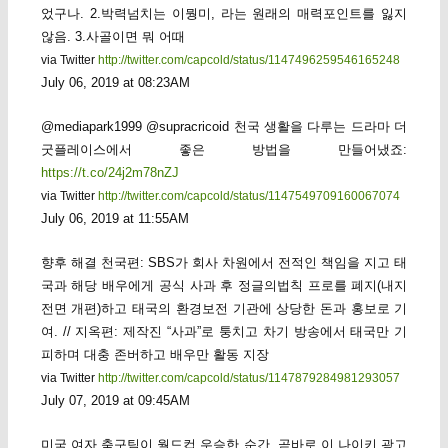
었구나. 2.박력넘치는 이뭥미, 라는 원래의 매력포인트를 잃지
않음. 3.사골이면 뭐 어때
via Twitter
http://twitter.com/capcold/status/1147496259546165248
July 06, 2019 at 08:23AM
@mediapark1999 @supracricoid 천국 생활을 다루는 드라마 더
굿플레이스에서 좋은 방법을 만들어냈죠:
https://t.co/24j2m78nZJ
via Twitter
http://twitter.com/capcold/status/1147549709160067074
July 06, 2019 at 11:55AM
향후 해결 천국편: SBS가 회사 차원에서 전적인 책임을 지고 태
국과 해당 배우에게 공식 사과 후 정글의법칙 프로를 폐지(내지
전면 개편)하고 태국의 환경보전 기관에 상당한 돈과 홍보로 기
여. // 지옥편: 제작진 “사과”로 퉁치고 차기 방송에서 태국만 기
피하며 대충 존버하고 배우만 활동 지장
via Twitter
http://twitter.com/capcold/status/1147879284981293057
July 07, 2019 at 09:45AM
미국 여자 축구팀이 월드컵 우승한 순간, 곧바로 이 나이키 광고