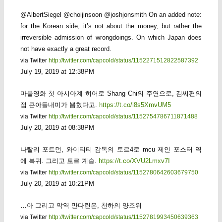
@AlbertSiegel @choijinsoon @joshjonsmith On an added note:
for the Korean side, it’s not about the money, but rather the
irreversible admission of wrongdoings. On which Japan does
not have exactly a great record.
via Twitter
http://twitter.com/capcold/status/1152271512822587392
July 19, 2019 at 12:38PM
마블영화 첫 아시아계 히어로 Shang Chi의 주연으로, 김씨편의
점 큰아들내미가 뽑혔다고.
https://t.co/i8s5XmvUM5
via Twitter
http://twitter.com/capcold/status/1152754786711871488
July 20, 2019 at 08:38PM
나탈리 포트먼, 와이티티 감독의 토르4로 mcu 제인 포스터 역
에 복귀. 그리고 토르 계승.
https://t.co/XVU2Lmxv7I
via Twitter
http://twitter.com/capcold/status/1152780642603679750
July 20, 2019 at 10:21PM
…아 그리고 악역 만다린은, 천하의 양조위
via Twitter
http://twitter.com/capcold/status/1152781993450639363