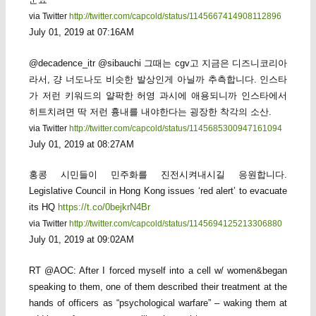
via Twitter
http://twitter.com/capcold/status/1145667414908112896
July 01, 2019 at 07:16AM
@decadence_itr @sibauchi 그때는 cgv고 지금은 디즈니코리아
라서, 걍 너도나도 비슷한 발상인게 아닐까 추측합니다. 인스타
가 저런 키워드의 얄팍한 허영 과시에 애용되니까 인스타에서
히트치려면 딱 저런 흉내를 내야한다는 굉장한 착각의 소산.
via Twitter
http://twitter.com/capcold/status/1145685300947161094
July 01, 2019 at 08:27AM
홍콩 시민들이 민주화를 진전시켜내시길 응원합니다.
Legislative Council in Hong Kong issues ‘red alert’ to evacuate
its HQ
https://t.co/0bejkrN4Br
via Twitter
http://twitter.com/capcold/status/1145694125213306880
July 01, 2019 at 09:02AM
RT @AOC: After I forced myself into a cell w/ women&began
speaking to them, one of them described their treatment at the
hands of officers as “psychological warfare” – waking them at