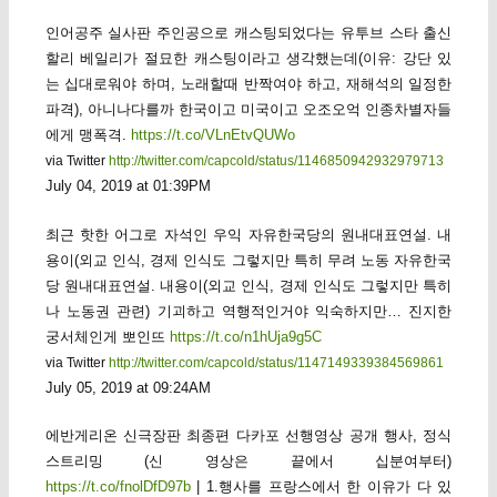
인어공주 실사판 주인공으로 캐스팅되었다는 유투브 스타 출신
할리 베일리가 절묘한 캐스팅이라고 생각했는데(이유: 강단 있
는 십대로워야 하며, 노래할때 반짝여야 하고, 재해석의 일정한
파격), 아니나다를까 한국이고 미국이고 오조오억 인종차별자들
에게 맹폭격.
https://t.co/VLnEtvQUWo
via Twitter
http://twitter.com/capcold/status/1146850942932979713
July 04, 2019 at 01:39PM
최근 핫한 어그로 자석인 우익 자유한국당의 원내대표연설. 내
용이(외교 인식, 경제 인식도 그렇지만 특히 무려 노동 자유한국
당 원내대표연설. 내용이(외교 인식, 경제 인식도 그렇지만 특히
나 노동권 관련) 기괴하고 역행적인거야 익숙하지만… 진지한
궁서체인게 뽀인뜨
https://t.co/n1hUja9g5C
via Twitter
http://twitter.com/capcold/status/1147149339384569861
July 05, 2019 at 09:24AM
에반게리온 신극장판 최종편 다카포 선행영상 공개 행사, 정식
스트리밍 (신 영상은 끝에서 십분여부터)
https://t.co/fnolDfD97b
| 1.행사를 프랑스에서 한 이유가 다 있