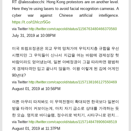
RT @alessabocchi: Hong Kong protestors are on another level.
Here they’re using lasers to avoid facial recognition cameras. A
cyber war against Chinese artificial intelligence.
https://t.co/t1hIczr5Go
via Twitter
http://twitter.com/capcold/status/1156763480466370560
July 31, 2019 at 10:08PM
미국 트럼프정권은 외교 무역 망쳐가며 우익지지층 규합을 우선
시했지만 그 우익들이 신나서 지갑을 여는 바람에 경제성장 헛
바람이라도 얻어냈는데, 일본 아베정권이 그걸 따라하면 평범하
게 경제타격만 입고 끝나지 않을까. 이왕 이렇게 된 김에 어게인
90년대?
via Twitter
http://twitter.com/capcold/status/1157138166127550469
August 01, 2019 at 10:56PM
여튼 아무리 따져봐도 이 무역전쟁이 확대되면 한국보다 일본이
받을 타격이 커보이는게, 마치 자기 급소로 상대를 가격하는 듯
한 모습. 명치로 바디슬램, 정수리로 박치기, 사타구니로 펀치…
via Twitter
http://twitter.com/capcold/status/1157148478906048519
August 01, 2019 at 11:37PM