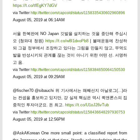
https://t.co/tfEgKY7dGV
via Twitter
http://twitter.com/capcold/status/1158335430602960896
August 05, 2019 at 06:14AM
서울 한복판에 NO Japan 깃발을 설치하는 것을 중단해 주십시
오 (청와대 청원)
https://t.co/w8I1dxoPb8
| 불매운동에 찬성하
되 그걸 정부에서 조장하고 있다는 그림을 만들지 않고, 무역도
발을 반성시키되 관계를 끊는 것이 아니기 위한 어떤 선. 서명하
고 옴.
via Twitter
http://twitter.com/capcold/status/1158384650064150530
August 05, 2019 at 09:29AM
@fischer70 @sibauchi 위 기사에서는 왜째선지 아날로그(…)라
는 컨셉을 홍보하고 있지만, 걍 실제 핵심은 역시 퀵앤론스의 집
중적인 투자더군요. 돈 최고.
https://t.co/U1oJ26vTub
via Twitter
http://twitter.com/capcold/status/1158436648297930753
August 05, 2019 at 12:56PM
@AskAKorean One more small point: a classified report from