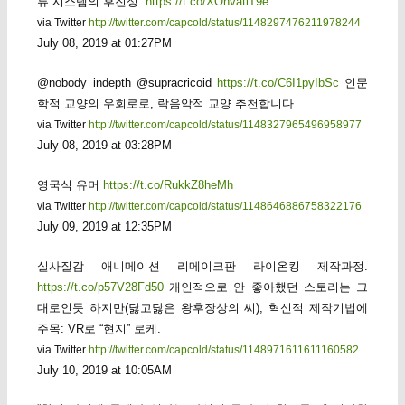
류 시스템의 후진성.
https://t.co/XOhvatlT9e
via Twitter
http://twitter.com/capcold/status/1148297476211978244
July 08, 2019 at 01:27PM
@nobody_indepth @supracricoid
https://t.co/C6I1pyIbSc
인문
학적 교양의 우회로로, 락음악적 교양 추천합니다
via Twitter
http://twitter.com/capcold/status/1148327965496958977
July 08, 2019 at 03:28PM
영국식 유머
https://t.co/RukkZ8heMh
via Twitter
http://twitter.com/capcold/status/1148646886758322176
July 09, 2019 at 12:35PM
실사질감 애니메이션 리메이크판 라이온킹 제작과정.
https://t.co/p57V28Fd50
개인적으로 안 좋아했던 스토리는 그
대로인듯 하지만(닳고닳은 왕후장상의 씨), 혁신적 제작기법에
주목: VR로 “현지” 로케.
via Twitter
http://twitter.com/capcold/status/1148971611611160582
July 10, 2019 at 10:05AM