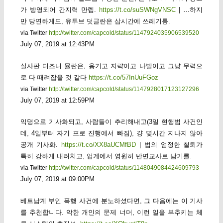
가 방영되어 간지력 만렙.
https://t.co/suSWNgVNSC
| …하지
만 당연하게도, 유투브 덧글란은 삽시간에 쓰레기통.
via Twitter
http://twitter.com/capcold/status/1147924035906539520
July 07, 2019 at 12:43PM
실사판 디즈니 뮬란은, 용기고 지략이고 나발이고 그냥 무력으
로 다 때려잡을 것 같다
https://t.co/57InUuFGoz
via Twitter
http://twitter.com/capcold/status/1147928017123127296
July 07, 2019 at 12:59PM
익명으로 기사화되고, 사람들이 추리해내고(3일 현행범 사건인
데, 4일부터 자기 프로 진행에서 빠짐), 걍 몇시간 지나지 않아
공개 기사화.
https://t.co/XX8aUCMfBD
| 법의 엄정한 철퇴가
특히 강하게 내려치고, 업계에서 영원히 반면교사로 남기를.
via Twitter
http://twitter.com/capcold/status/1148049084424609793
July 07, 2019 at 09:00PM
베트남계 부인 폭행 사건에 분노하셨다면, 그 다음에는 이 기사
를 추천합니다. 악한 개인의 문제 너머, 이런 일을 부추키는 체