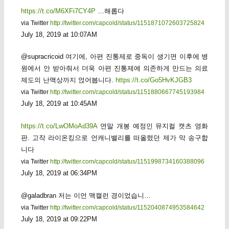
https://t.co/M6XFi7CY4P
…해롭다
via Twitter
http://twitter.com/capcold/status/1151871072603725824
July 18, 2019 at 10:07AM
@supracricoid 여기에, 아편 진통제로 중독이 생기면 이후에 병
원에서 안 받아줘서 더욱 아편 진통제에 의존하게 만드는 의료
제도의 난맥상까지 얹어봅니다.
https://t.co/Go5HvKJGB3
via Twitter
http://twitter.com/capcold/status/1151880667745193984
July 18, 2019 at 10:45AM
https://t.co/LwOMoAd39A
연말 개봉 예정인 뮤지컬 캣츠 영화
판. 고작 라이온킹으로 언캐니밸리를 떠올렸던 제가 막 송구합
니다
via Twitter
http://twitter.com/capcold/status/1151998734160388096
July 18, 2019 at 06:34PM
@galadbran 저는 이언 맥캘런 경이었습니…
via Twitter
http://twitter.com/capcold/status/1152040874953584642
July 18, 2019 at 09:22PM