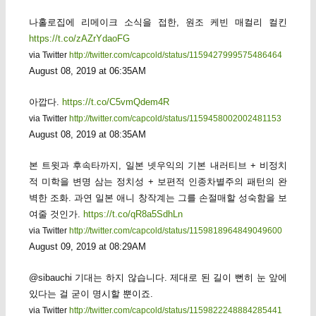
나홀로집에 리메이크 소식을 접한, 원조 케빈 매컬리 컬킨
https://t.co/zAZrYdaoFG
via Twitter
http://twitter.com/capcold/status/1159427999575486464
August 08, 2019 at 06:35AM
아깝다.
https://t.co/C5vmQdem4R
via Twitter
http://twitter.com/capcold/status/1159458002002481153
August 08, 2019 at 08:35AM
본 트윗과 후속타까지, 일본 넷우익의 기본 내러티브 + 비정치
적 미학을 변명 삼는 정치성 + 보편적 인종차별주의 패턴의 완
벽한 조화. 과연 일본 애니 창작계는 그를 손절매할 성숙함을 보
여줄 것인가.
https://t.co/qR8a5SdhLn
via Twitter
http://twitter.com/capcold/status/1159818964849049600
August 09, 2019 at 08:29AM
@sibauchi 기대는 하지 않습니다. 제대로 된 길이 뻔히 눈 앞에
있다는 걸 굳이 명시할 뿐이죠.
via Twitter
http://twitter.com/capcold/status/1159822248884285441