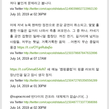
져다 붙인게 문제라고 봅니다.
via Twitter
http://twitter.com/capcold/status/1149039802722992130
July 10, 2019 at 02:36PM
어제 저녁 뉴욕 맨하탄 정전으로 온갖 공연이 취소되고, 몇몇 훌
륭한 이들은 길거리 나와서 즉흥 퍼포먼스. 그 중 하나, 카네기
홀 공연 잡혔던 밀레니얼 합창단. 꺼진 전기, 길거리에 넘치는
사람들, 저무는 햇살, 거룩거룩한 음악. …어쩐지 무슨 종말의
풍경
https://t.co/OYgnRubq5o
via Twitter
http://twitter.com/capcold/status/1150378687847632896
July 14, 2019 at 07:17AM
https://t.co/Ghma6S4oN7
새 예능 ‘캠핑클럽’이 핑클 러브의 말
장난인걸 알고 잠시 생각 정지.
via Twitter
http://twitter.com/capcold/status/1150472765356556289
July 14, 2019 at 01:30PM
@supracricoid 반다이의 건프라. 대체제가 없습니다(…)
via Twitter
http://twitter.com/capcold/status/1150487773377368066
July 14, 2019 at 02:30PM