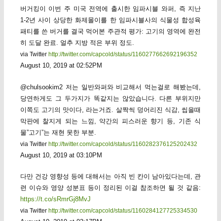
버거킹이 이번 주 미국 전역에 출시한 임파시블 와퍼, 즉 지난
1-2년 사이 상당한 화제몰이를 한 임파시블사의 식물성 합성육
패티를 쓴 버거를 결국 먹어본 주관적 평가: 고기의 영역에 완전
히 도달 완료. 얼추 지방 적은 부위 정도.
via Twitter
http://twitter.com/capcold/status/1160277662692196352
August 10, 2019 at 02:52PM
@chulsookim2 저는 일반와퍼와 비교해서 먹는걸로 해봤는데,
당연하게도 그 두가지가 똑같지는 않았습니다. 다른 부위지만
이쪽도 고기의 맛이다, 라는거죠. 살짝씩 덩어리진 식감, 씹을때
막판에 찰지게 되는 느낌, 약간의 피스러운 향기 등, 기존 식
물”고기”는 재현 못한 부분.
via Twitter
http://twitter.com/capcold/status/1160282376125202432
August 10, 2019 at 03:10PM
다만 건강 영향성 등에 대해서는 아직 빈 칸이 남아있다는데, 관
련 이슈와 영양 성분표 등이 정리된 이걸 참조하면 될 것 같음:
https://t.co/sRmrGj8MvJ
via Twitter
http://twitter.com/capcold/status/1160284127725334530