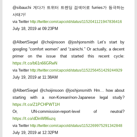
@sibauchi 게다가 트위터 트렌딩 검색어로 furries가 등극하는
사태가!
via Twitter
http://twitter.com/capcold/status/1152041121947836416
July 18, 2019 at 09:23PM
@AlbertSiegel @choijinsoon @joshjonsmith Let’s start by
googling “comfort women” and “zainichi.” Or actually, a decent
primer on the issue that started this recent cycle:
https://t.co/b61n66GRwN
via Twitter
http://twitter.com/capcold/status/1152256451429244929
July 19, 2019 at 11:38AM
@AlbertSiegel @choijinsoon @joshjonsmith Hm… how about
starting with a non-Korean/non-Japanese legal study?
https://t.co/Z1PCHPWT1H
Or, UN-commission-report-level of neutral?
https://t.co/dDinW86uzq
via Twitter
http://twitter.com/capcold/status/1152269975291342848
July 19, 2019 at 12:32PM