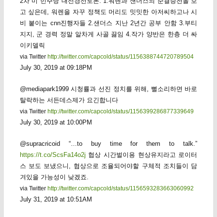
2차 미 민주당 대선경선토론: 1.워렌과 샌더스의 준결승전을 보
고 싶은데, 워렌을 자꾸 정책도 머리도 밋밋한 아저씨하고나 시
비 붙이는 cnn진행자들 2.샌더스 지난 2년간 공부 안함 3.부티
지지, 군 경력 정말 알차게 사골 끓임 4.작가 양반은 한층 더 싸
이키델릭
via Twitter
http://twitter.com/capcold/status/1156388744720789504
July 30, 2019 at 09:18PM
@mediapark1999 시청률과 선진 정치를 위해, 뻘소리하면 바로
탈락하는 서든데스제가 요긴합니다
via Twitter
http://twitter.com/capcold/status/1156399286877339649
July 30, 2019 at 10:00PM
@supracricoid “…to buy time for them to talk.”
https://t.co/ScsFa14o2j
협상 시간벌이용 현상유지라고 로이터
스 보도 보냈으니, 협상으로 조율되어야할 구체적 조치들이 담
겨있을 가능성이 낮겠죠.
via Twitter
http://twitter.com/capcold/status/1156593283663060992
July 31, 2019 at 10:51AM