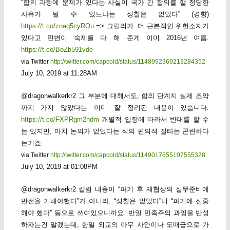
“합의 과정에 문제가 있다는 사실이 국가 간 합의를 깰 정당한
사유가 될 수 있느냐는 성찰은 없었다” (경향)
https://t.co/znaq5cyRQu
=> 그럴리가. 더 근본적인 위헌소지가
있다고 민변이 숙제를 다 해 준게 이미 2016년 여름.
https://t.co/BoZb591vde
via Twitter
http://twitter.com/capcold/status/1148992369213284352
July 10, 2019 at 11:28AM
@dragonwalkerkr2 그 부분에 대해서도, 합의 단계지 실제 조약
까지 가지 않았다는 이미 잘 정리된 내용이 있습니다.
https://t.co/FXPRgm2hdm
개별적 입장에 따라서 반대를 할 수
는 있지만, 마치 논의가 없었다는 식의 편의적 질타는 곤란하다
는거죠.
via Twitter
http://twitter.com/capcold/status/1149017655107555328
July 10, 2019 at 01:08PM
@dragonwalkerkr2 칼럼 내용이 “파기 후 재협상의 실무준비에
만전을 기해야했다”가 아니라, “성찰은 없었다”니 “파기에 신중
해야 했다” 등으로 쓰여있으니까요. 반일 민족주의 과잉을 반성
하자는건 알겠는데, 한일 외교의 아무 사안이나 도매급으로 가