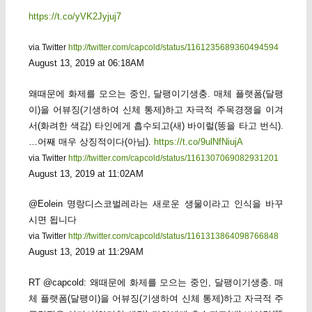
https://t.co/yVK2Jyjuj7
via Twitter
http://twitter.com/capcold/status/1161235689360494594
August 13, 2019 at 06:18AM
왜때문에 화제를 모으는 중인, 달팽이기생충. 매체 플랫폼(달팽
이)을 어뷰징(기생하여 신체 통제)하고 자극적 주목경쟁을 이겨
서(화려한 색감) 타인에게 흡수되고(새) 바이럴(똥을 타고 번식).
…어째 매우 상징적이다(아님).
https://t.co/9ulNfNiujA
via Twitter
http://twitter.com/capcold/status/1161307069082931201
August 13, 2019 at 11:02AM
@Eolein 명랑디스코벌레라는 새로운 생물이라고 인식을 바꾸
시면 됩니다
via Twitter
http://twitter.com/capcold/status/1161313864098766848
August 13, 2019 at 11:29AM
RT @capcold: 왜때문에 화제를 모으는 중인, 달팽이기생충. 매
체 플랫폼(달팽이)을 어뷰징(기생하여 신체 통제)하고 자극적 주