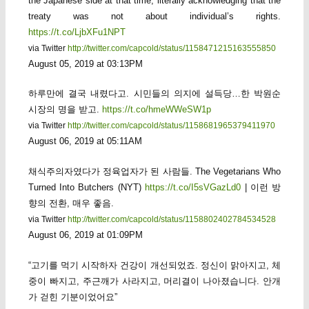
the Japanese side at that time, literally acknowledging that the
treaty was not about individual’s rights.
https://t.co/LjbXFu1NPT
via Twitter
http://twitter.com/capcold/status/1158471215163555850
August 05, 2019 at 03:13PM
하루만에 결국 내렸다고. 시민들의 의지에 설득당…한 박원순
시장의 명을 받고.
https://t.co/hmeWWeSW1p
via Twitter
http://twitter.com/capcold/status/1158681965379411970
August 06, 2019 at 05:11AM
채식주의자였다가 정육업자가 된 사람들. The Vegetarians Who
Turned Into Butchers (NYT)
https://t.co/I5sVGazLd0
| 이런 방
향의 전환, 매우 좋음.
via Twitter
http://twitter.com/capcold/status/1158802402784534528
August 06, 2019 at 01:09PM
“고기를 먹기 시작하자 건강이 개선되었죠. 정신이 맑아지고, 체
중이 빠지고, 주근깨가 사라지고, 머리결이 나아졌습니다. 안개
가 걷힌 기분이었어요”