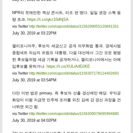
NPR의 쪼매만한 책상 콘서트, 리조 편 떴다. 일일 권장 스웩 용
량 초과.
https://t.co/gkz10dHjSA
via Twitter
http://twitter.com/capcold/status/1156299055120691201
July 30, 2019 at 03:22PM
캘리포니아주, 후보자 세금신고 공개 의무화법 통과. 경제사범
종합세트 의심자 트럼프 대통령, 다음 대선에서 그간 모든 평범
한 후보들처럼 세금 기록을 공개하거나, 캘리포니아에서는 아예
입후보를 못하거나.
https://t.co/XULrA4DJKE
via Twitter
http://twitter.com/capcold/status/1156307178124402693
July 30, 2019 at 03:54PM
다만 이번 법은 primary, 즉 후보자 선출 경선에만 해당. 우익공
화당이 이왕 지금껏 민주제 조까를 외친 김에 걍 경선 과정을 건
너뛰면 되긴 함.
via Twitter
http://twitter.com/capcold/status/1156309079695994880
July 30, 2019 at 04:02PM