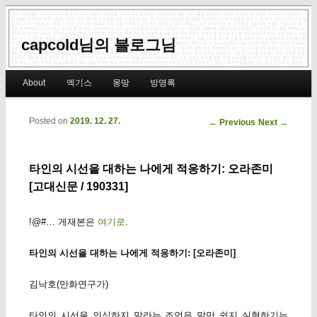
capcold님의 블로그님
Main menu
About
엑기스
몽땅
방명록
Skip to primary content
Skip to secondary content
Posted on
2019. 12. 27.
Post navigation
←
Previous
Next
→
타인의 시선을 대하는 나에게 적응하기: 오라존미
[고대신문 / 190331]
!@#… 게재본은
여기로
.
타인의 시선을 대하는 나에게 적응하기: [오라존미]
김낙호(만화연구가)
타인의 시선을 의식하지 말라는 조언은 말만 쉽지 실현하기는