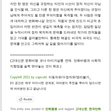
지만 한 명은 자신을 규정하는 타인의 시선이 정작 자신이 아님
을 인식할 때, 그리고 다른 한 명은 자신에게 주어졌다는 규정이
남에게 주어져도 될 만큼 무의미함을 목격할 때, 두 사람은 어떻
게 대처하고 변화해나갈 것인가. 작품의 연재 진도가 비교적 초
입이라서 어떤 반전이 생길지 예측할 수는 없지만, 담담한 일상
을 누적시키며 점차 묵직하게 문제를 드러내던 작가의 전작들을
믿고 기대를 걸어볼만하다. 통쾌한 해결도 비극적 파국도 아닌,
문제를 안고도 그럭저럭 살 길을 찾아가기를 말이다.
======================
(고대신문 문화비평 코너 타이거살롱 연재. 만화비평과 사회적
지향점을 슬쩍 엮어놓는 것이 목표.)
Copyleft 2021 by capcold
. 이동자유/수정자유/영리불가_
[이 공간은 매우 마이너한 관계로, 여러분이 추천을 뿌리지 않으시면
딱 여러분만 읽고 끝납니다]
Reddit
This entry was posted in
만화품평
and tagged
고대신문
,
한국만화