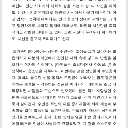
어렵다. 인간 사회에서 사회적 삶을 사는 이상, 나 자신을 파악
할 수 있는 기준은 대체로 타인의 시선에서 나오기 때문이다. 어
떤 업적의 성취에 대해서든, 인격 형성의 상태에 대해서든, 그리
고 당연하게도 사회적 입지에 대해서도, 타인의 시선만큼 즉각
적이고 강렬한 잣대가 또 없다. 그런 시선이 두려워서 회피하기
도, 시선을 끌고자 무리하기도 한다.
[오라존미](허5파6)는 담담한 주인공의 일상을 그가 살아가는 불
합리하고 다분히 타인에게 잔인한 사회 속에 넣으며 반향을 일
으켜온 작가의 신작이다. [아이들은 즐겁다]에서 아동을, [여중
생A]에서 청소년을 다루더니, 이번에는 젊은 성인들이 주인공이
다. 흑백의 둥그런 선을 통해서 주인공이 바라보는 짐짓 평온한
척하는 세계를 시각화하는 접근은 이어가되, 이번에는 조금 더
특정화된 사람들의 모습으로 변모했다. 웹툰 작가 지망생인 수
빈과 공모전으로 막 데뷔한 영재가 그들로, 각자 타인의 시선에
묶여 살아간다. 수빈은 주변의 다른 종사자들에 비해 재능이 부
족함을 알며 열등감을 느끼면서도, 무탈하게 자라온 낙천적인
성격을 보여주고자 한다. 한편 영재는 얼굴에 큰 흉터가 있어서
어릴 때부터 인상이 사납다고 규정되었고, 그 결과 스스로도 소