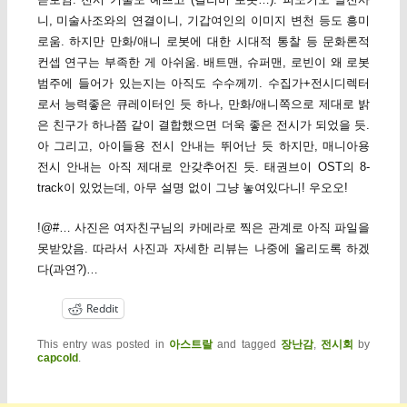
니, 미술사조와의 연결이니, 기갑여인의 이미지 변천 등도 흥미
로움. 하지만 만화/애니 로봇에 대한 시대적 통찰 등 문화론적
컨셉 연구는 부족한 게 아쉬움. 배트맨, 슈퍼맨, 로빈이 왜 로봇
범주에 들어가 있는지는 아직도 수수께끼. 수집가+전시디렉터
로서 능력좋은 큐레이터인 듯 하나, 만화/애니쪽으로 제대로 밝
은 친구가 하나쯤 같이 결합했으면 더욱 좋은 전시가 되었을 듯.
아 그리고, 아이들용 전시 안내는 뛰어난 듯 하지만, 매니아용
전시 안내는 아직 제대로 안갖추어진 듯. 태권브이 OST의 8-
track이 있었는데, 아무 설명 없이 그냥 놓여있다니! 우오오!
!@#… 사진은 여자친구님의 카메라로 찍은 관계로 아직 파일을
못받았음. 따라서 사진과 자세한 리뷰는 나중에 올리도록 하겠
다(과연?)…
Reddit
This entry was posted in
아스트랄
and tagged
장난감
,
전시회
by
capcold
.