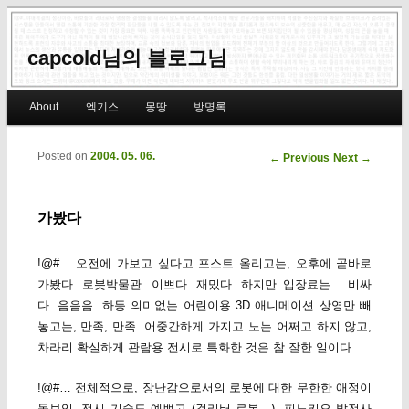
capcold님의 블로그님
Main menu
About
엑기스
몽땅
방명록
Skip to primary content
Skip to secondary content
Posted on
2004. 05. 06.
Post navigation
←
Previous
Next
→
가봤다
!@#… 오전에 가보고 싶다고 포스트 올리고는, 오후에 곧바로
가봤다. 로봇박물관. 이쁘다. 재밌다. 하지만 입장료는… 비싸
다. 음음음. 하등 의미없는 어린이용 3D 애니메이션 상영만 빼
놓고는, 만족, 만족. 어중간하게 가지고 노는 어쩌고 하지 않고,
차라리 확실하게 관람용 전시로 특화한 것은 참 잘한 일이다.
!@#… 전체적으로, 장난감으로서의 로봇에 대한 무한한 애정이
돋보임. 전시 기술도 예쁘고 (걸리버 로봇…). 피노키오 발전사