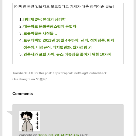
[어쩌면 관련 있을지도 모르겠다고 기계가 대충 점찍어준 글들]
[펌] 제 2탄: 연애의 심리학
대운하로 문화관광스럽게 돈벌자
로봇박물관 사진들…
트위터백업 2011년 10월 4주까지: 선거, 정치담론, 반지
성주의, 비정규직, 디지털만화, 월가점령 외
언론사와 포털 사이, 뉴스 어뷰징을 줄이기 위한 10가지
Trackback URL for this post: https://capcold.net/blog/199/trackback
One thought on “
가봤다
”
Comments
capcold
on
2006. 03. 28. at 7:14 am
said: