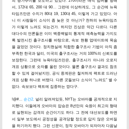
의 증가추이를 보도하고 있었다. 270이라는 매직 넘버를 향해
서, 172대 65, 200 대 90… 그런데 이상하게도, 그 순간에 뉴욕
타임즈만은 수치가 80대 19, 130대 45, 이렇게 가고 있었다. 아
니 이 사람들이 소식이 좀 늦은 것 아닌가? 천하의 뉴욕타임즈
가 이렇게 느려도 되는건가. 하지만 진상은 약간 다르다. 다른
대다수의 언론들은 이미 백중백발의 통계적 예측능력을 가지도
록 발전시킨 출구조사를 바탕으로, 속보 현황 업데이트에 목숨
을 걸었던 것이다. 정치현실에 적합한 출구조사 기법이 아직 좀
부족한 한국과 달리, 미국의 출구조사는 거의 100%의 신뢰도를
보장한다. 그런데 뉴욕타임즈만은, 출구조사가 아니라 오로지
개표 상황으로 숫자를 올린 것이다. 물론 출구조사 결과도 참조
할 수 있게 걸어놨지만, 공식 중계판은 철저하게 팩트로 드러난
개표 상황 하나로 버텼다. 다른 곳들보다 소식이 “느려도” 별 수
없다. 속보보다 팩트에 집중하는 깡다구.
!@#…
순간2
. 널리 알려져있듯, NYT는 오바마를 공개적으로 지
지했다. 이들에게 오바마의 압승은 8년만의 숙원이 최고의 형태
로 실현되는 감격의 순간이기도 하다. 그 전에 대선보도를 하면
서 일부 보도에서 공정성을 공격당할 정도로 답지 않은 오버질
을 하기까지 했다. 그런 신문이, 정작 오바마가 되자마자 다음날