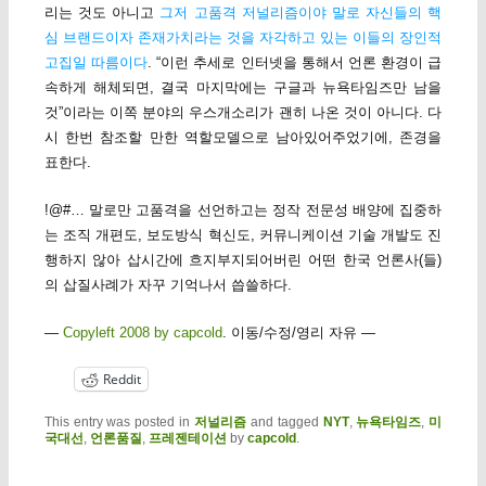
리는 것도 아니고
그저 고품격 저널리즘이야 말로 자신들의 핵
심 브랜드이자 존재가치라는 것을 자각하고 있는 이들의 장인적
고집일 따름이다
. “이런 추세로 인터넷을 통해서 언론 환경이 급
속하게 해체되면, 결국 마지막에는 구글과 뉴욕타임즈만 남을
것”이라는 이쪽 분야의 우스개소리가 괜히 나온 것이 아니다. 다
시 한번 참조할 만한 역할모델으로 남아있어주었기에, 존경을
표한다.
!@#… 말로만 고품격을 선언하고는 정작 전문성 배양에 집중하
는 조직 개편도, 보도방식 혁신도, 커뮤니케이션 기술 개발도 진
행하지 않아 삽시간에 흐지부지되어버린 어떤 한국 언론사(들)
의 삽질사례가 자꾸 기억나서 씁쓸하다.
—
Copyleft 2008 by capcold
. 이동/수정/영리 자유 —
Reddit
This entry was posted in
저널리즘
and tagged
NYT
,
뉴욕타임즈
,
미
국대선
,
언론품질
,
프레젠테이션
by
capcold
.