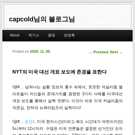
capcold님의 블로그님
Main menu
About
엑기스
몽땅
방명록
Skip to primary content
Skip to secondary content
Posted on
2008. 11. 06.
Post navigation
←
Previous
Next
→
NYT의 미국 대선 개표 보도에 존경을 표한다
!@#… 넘쳐나는 실황 정보의 홍수 속에서, 꼿꼿한 저널리즘 엘
리트들이 자신들의 존재가치를 증명한 3가지 사례를 미국대선
개표 보도를 통해서 살짝 엿본다. 이것이 바로 미국 저널리즘의
자존심, 천하의 뉴욕타임즈의 실력이다!
!@#…
순간1
. 미국 현지시간(이라고 해도 시간대가 여럿이지만)
5시부터 12시까지. 수많은 미국 언론들은 결정된 선거인단 숫자