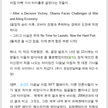
아침 마빡 기사 타이틀로 걸었다는 것들이…
– After a Decisive Victory, Obama Faces Challenges of War
and Ailing Economy
(결정적 승리 이후, 오바마 전쟁과 추락하는 경제의 도전에 직면
하다)
– 그리고 사설은 무려 No Time for Laurels; Now the Hard Part
(월계관 쓸 시간 없음, 이제 본격 힘든 부분 시작)
뭐냐, 이 막강 차분함은. 뭐, 결정 발표가 나던 밤 12시에는 이
분들도 이들의 방식대로 좀 흥분했었지만(
클릭
), 정작 메인인 종
이신문이 처음 나오는 타이밍인 다음날 아침의 첫 대문 기사들
이 이런 식이라니. 피가 차갑다.
(추가: 문장전달력을 위해 약간 수
정)
!@#…
순간3
. 다음날 아침 NYT 웹페이지, 다른 언론사들이 누
가 몇표 차이로 되었다거나 환호하는 얼굴들만 뽑아내고 있던
그런 타이밍에… 묵묵히 본격 결과 분석 브리핑, 2004년과의 대
선 결과 비교. 그것도, 그런 세부 내역 분석 프레젠테이션을 무
려 대문 페이지 헤드라인에 박아넣었다. 프레젠테이션 자체의