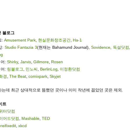
본 블로그
그:
Amusement Park
,
현실문화창조공간
,
Ha-1
감:
Studio Fantazia 3
(현재는 Bahamund Journal),
Sovidence
,
독설닷컴
og
디어:
Shirky
,
Jarvis
,
Gillmore
,
Rosen
디어:
링블로그
,
민노씨
,
BerlinLog
,
이정환닷컴
화경
,
The Beat
,
comixpark
,
Skyjet
가는데 최근 상대적으로 뜸했던 곳이나 이미 작년에 꼽았던 곳은 제외.
이트
위터닷컴
이어드닷컴
,
Mashable
,
TED
reifixedit
,
xkcd