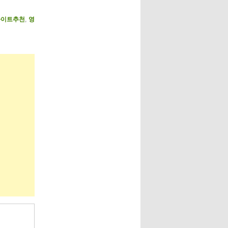
사이트추천
,
영