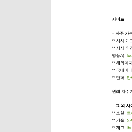
사이트
–
자주 가
** 시사 개
** 시사 영
병풍A),
fo
** 해외미
** 국내미
** 만화:
만
원래 자주
–
그 외 사
** 소셜:
트
** 기술:
와
** 개그:
the