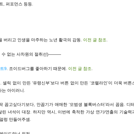
트, 퍼포먼스 등등.
착을 버리고 인생을 마주하는 노년 활극의 감동.
이전 글 참조
.
 수 없는 사차원의 절취선)———
트9
. 조이드버그를 좋아하기 때문에.
이전 글 참조
.
인
. 셀릭 없이 만든 ‘유령신부’보다 버튼 없이 만든 ‘코렐라인’이 더욱 버
다는 아이러니.
 딱 꼽고싶다기보다, 안꼽기가 애매한 ‘모범생 블록버스터’라서 꼽음. 디
달린 녀석이 대장. 하지만 역시, 이번에 축적한 가상 연기/연출의 기술력
 얼렁 만들어주셈.
블레이드런너 외전.