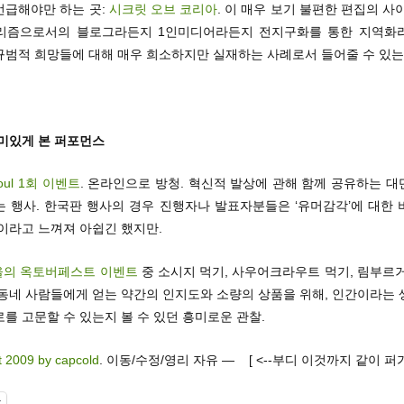
 언급해야만 하는 곳:
시크릿 오브 코리아
. 이 매우 보기 불편한 편집의 사
리즘으로서의 블로그라든지 1인미디어라든지 전지구화를 통한 지역화
규범적 희망들에 대해 매우 희소하지만 실재하는 사례로서 들어줄 수 있는
재미있게 본 퍼포먼스
oul 1회 이벤트
. 온라인으로 방청. 혁신적 발상에 관해 함께 공유하는 
는 행사. 한국판 행사의 경우 진행자나 발표자분들은 ‘유머감각’에 대한 
이라고 느껴져 아쉽긴 했지만.
을의 옥토버페스트 이벤트
중 소시지 먹기, 사우어크라우트 먹기, 림부르거
 동네 사람들에게 얻는 약간의 인지도와 소량의 상품을 위해, 인간이라는 
를 고문할 수 있는지 볼 수 있던 흥미로운 관찰.
t 2009 by capcold
. 이동/수정/영리 자유 — [ <--부디 이것까지 같이 퍼
t