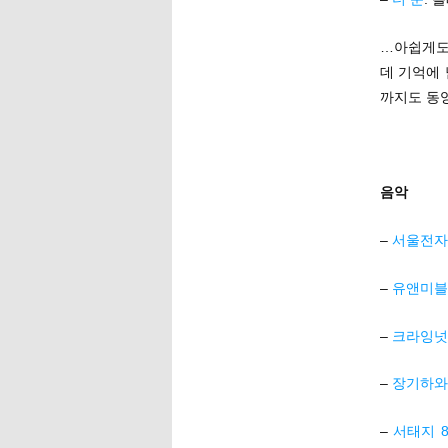
…아쉽게도 
데 기억에 
까지도 동영
음악
–
서울전자
–
유앤미블루
–
크라잉넛
–
장기하와
–
서태지 