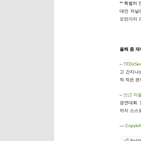
** 특별히
대안 저널
오만가지 
올해 좀 
–
TEDxSe
고 간지나
적 적은 편
–
인근 마
경연대회.
까지 스스로
—
Copylef
Reddi