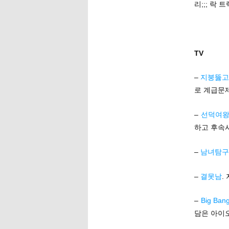
리;;; 락
TV
–
지붕뚫고
로 계급문
–
선덕여
하고 후속
–
남녀탐구
–
결못남
.
–
Big Ban
담은 아이