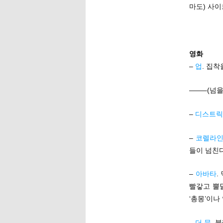
마도) 사이
영화
–
업
. 집
——–(넘을
–
디스트릭
–
코렐라
들이 넘친
–
아바타
.
빨갛고 뿔
‘총몽’이나
–
더 문
. 