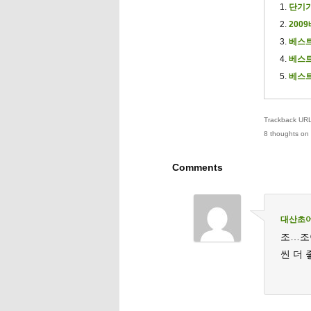
단기기
200
베스트
베스트
베스트
Trackback URL 
8 thoughts on 
Comments
대산초
조…조이
씬 더 