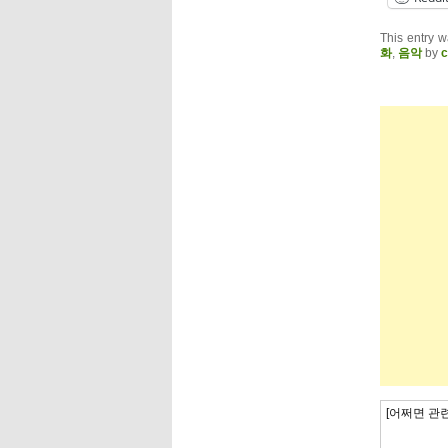
This entry 
화
,
음악
by
c
[어쩌면 관