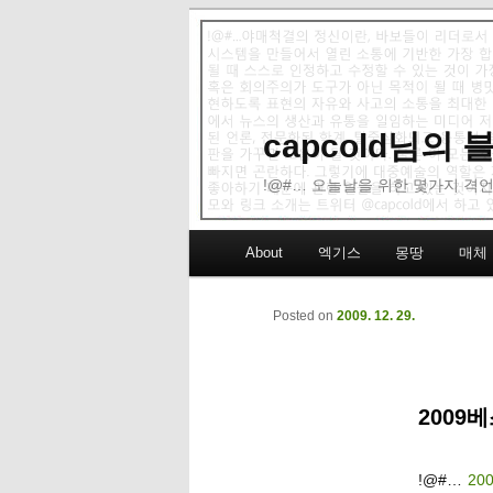
capcold님의
!@#… 오늘날을 위한 몇가지 격언
Main menu
About
엑기스
몽땅
매체
Skip to primary content
Skip to secondary content
Posted on
2009. 12. 29.
2009
!@#…
20