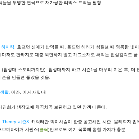
 트랙들을 투명한 편곡으로 재가공한 리믹스 트랙들 필청.
 하이킥
. 호프먼 신애가 밥먹을 때, 올드먼 해리가 성질낼 때 영롱한 빛이
제마저도 판타지로 대충 외면하지 않고 개그소재로 써먹는 현실감각도 굳.
왕
(첨성대 스토리까지만). 첨성대까지 하고 시즌1을 마무리 지은 후, 더
시즌을 만들면 좋았을 것을.
생활.
어라, 이거 재밌다!
 지진희가 냉장고에 차곡차곡 보관하고 있던 양갱 때문에.
g Theory 시즌3
. 캐릭터간 먹이사슬이 한층 공고해진 시즌. 물리학자 업
오브더타이거 시퀀스(
클릭
)만으로도 여기 목록에 뽑힐 가치가 충분.