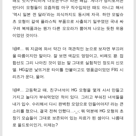
해도 멋지구리하게 나오는구나! 라는 쾌감. 게다가 당시로서는
반다이 모형들이 요즘처럼 마구 직수입되던 때도 아니고 해서
‘역시 일본 껀 달라’라는 의식까지도 동시에 자극. 하얀 모빌슈
츠 모형이 갈색 플라스틱 부품으로 사출되기 일쑤였던 국내 싸
구려 복제품과는 뭔가 다른 오오라가 뿜어져 나오는 듯한 위용
이었던 것이다.
!@#… 뭐 지금에 와서 약간 더 객관적인 눈으로 보자면 부끄러
울 따름이지만 말이다. 잘 보면 색감도 엉망이고, 비례도 꽝. 접
합선도 그리 나아진 것이 없는 말 그대로 실험적인 정도의 신모
델. HG같은 낯뜨거운 타이틀 안붙이고도 명품급이었던 F91 시
리즈가 운다, 울어.
!@#… 고등학교 때, 친구녀석이 HG 모형을 몇개 사서 만들고
가지고 놀다가 부숴먹었던 적이 있다. 그리고 부숴진 녀석들을
내가 입수. 수리해서 다시 완벽한 모양으로 만들어야지! 라는 큰
소리를 쳤으나, 결국 전혀 안했다…-_-; 뭐 덕분에 HG 모형의 초
창기 모습들이 그대로 보존되어 있는 자료가 된 셈이다. 나름대
로 올드토이인가, 이제는?