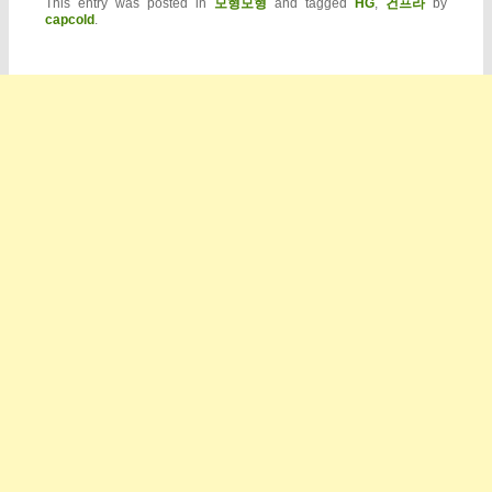
This entry was posted in
모형모형
and tagged
HG
,
건프라
by
capcold
.