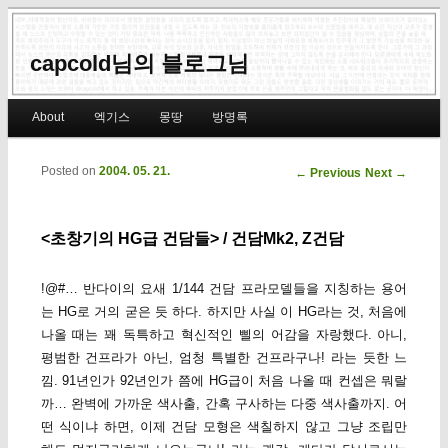
capcold님의 블로그님
Main menu
About
엑기스
몽땅
방명록
Skip to primary content
Skip to secondary content
Posted on
2004. 05. 21.
Post navigation
←
Previous
Next
→
<초창기의 HG급 건담들> / 건담Mk2, Z건담
!@#… 반다이의 요새 1/144 건담 프라모델들을 지칭하는 용어
는 HG로 거의 굳은 듯 하다. 하지만 사실 이 HG라는 것, 처음에
나올 때는 꽤 독특하고 혁신적인 삘의 어감을 자랑했다. 아니,
평범한 건프라가 아닌, 엄청 특별한 건프라구나! 라는 듯한 느
낌. 91년인가 92년인가 쯤에 HG급이 처음 나올 때 컨셉은 뭐랄
까… 완벽에 가까운 색사출, 간혹 구사하는 다중 색사출까지. 어
떤 식이냐 하면, 이제 건담 모형은 색칠하지 않고 그냥 조립만