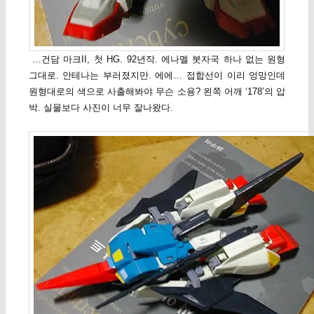
…건담 마크II, 첫 HG. 92년작. 에나멜 붓자국 하나 없는 원형
그대로. 안테나는 부러졌지만. 에에… 접합선이 이리 엉망인데
원형대로의 색으로 사출해봐야 무슨 소용? 왼쪽 어깨 ‘178’의 압
박. 실물보다 사진이 너무 잘나왔다.